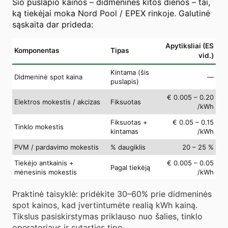
Šio puslapio kainos – didmeninės kitos dienos – tai,
ką tiekėjai moka Nord Pool / EPEX rinkoje. Galutinė
sąskaita dar prideda:
Apytiksliai (ES
Komponentas
Tipas
vid.)
Kintama (šis
Didmeninė spot kaina
—
puslapis)
€ 0.005 – 0.20
Elektros mokestis / akcizas
Fiksuotas
/kWh
Fiksuotas +
€ 0.05 – 0.15
Tinklo mokestis
kintamas
/kWh
PVM / pardavimo mokestis
% daugiklis
20 – 25 %
Tiekėjo antkainis +
€ 0.005 – 0.05
Pagal tiekėją
mėnesinis mokestis
/kWh
Praktinė taisyklė: pridėkite 30–60% prie didmeninės
spot kainos, kad įvertintumėte realią kWh kainą.
Tikslus pasiskirstymas priklauso nuo šalies, tinklo
operatoriaus ir sutarties tipo.