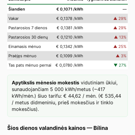
Šiandien
€ 0,1071
/kWh
—
Vakar
€ 0,1378
/kWh
▲
29
%
Pastarosios 7 dienos
€ 0,1381
/kWh
▲
29
%
Pastarosios 30 dienų
€ 0,1210
/kWh
▲
13
%
Einamasis mėnuo
€ 0,1342
/kWh
▲
25
%
Praėjęs mėnuo
€ 0,1099
/kWh
▲
3
%
Tas pats mėnuo pernai
€ 0,0780
/kWh
▼
27
%
Apytikslis mėnesio mokestis
vidutiniam ūkiui,
sunaudojančiam 5 000 kWh/metus (~417
kWh/mėn.) šiuo tarifu: € 44,62 / mėn. (€ 535,44
/ metus didmeniniu, prieš mokesčius ir tinklo
mokesčius).
Šios dienos valandinės kainos
—
Bílina