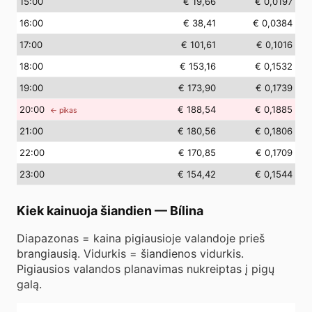
15
:00
€ 19,66
€ 0,0197
16
:00
€ 38,41
€ 0,0384
17
:00
€ 101,61
€ 0,1016
18
:00
€ 153,16
€ 0,1532
19
:00
€ 173,90
€ 0,1739
20
:00
€ 188,54
€ 0,1885
← pikas
21
:00
€ 180,56
€ 0,1806
22
:00
€ 170,85
€ 0,1709
23
:00
€ 154,42
€ 0,1544
Kiek kainuoja šiandien
—
Bílina
Diapazonas = kaina pigiausioje valandoje prieš
brangiausią. Vidurkis = šiandienos vidurkis.
Pigiausios valandos planavimas nukreiptas į pigų
galą.