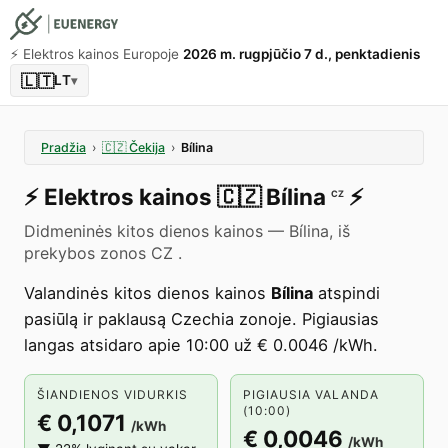
⚡️ Elektros kainos Europoje
2026 m. rugpjūčio 7 d., penktadienis
🇱🇹
LT
▾
Pradžia
›
🇨🇿
Čekija
›
Bílina
⚡️
Elektros kainos
🇨🇿
Bílina
⚡️
CZ
Didmeninės kitos dienos kainos — Bílina, iš
prekybos zonos CZ .
Valandinės kitos dienos kainos
Bílina
atspindi
pasiūlą ir paklausą Czechia zonoje. Pigiausias
langas atsidaro apie 10:00 už € 0.0046 /kWh.
ŠIANDIENOS VIDURKIS
PIGIAUSIA VALANDA
(10:00)
€ 0,1071
/kWh
€ 0,0046
/kWh