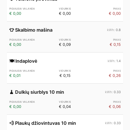
€ 0,00
€ 0,00
€ 0,00
👕
Skalbimo mašina
0.8
€ 0,00
€ 0,09
€ 0,15
🍽️
Indaplovė
1.4
€ 0,01
€ 0,15
€ 0,26
🧹
Dulkių siurblys 10 min
0.33
€ 0,00
€ 0,04
€ 0,06
💨
Plaukų džiovintuvas 10 min
0.33