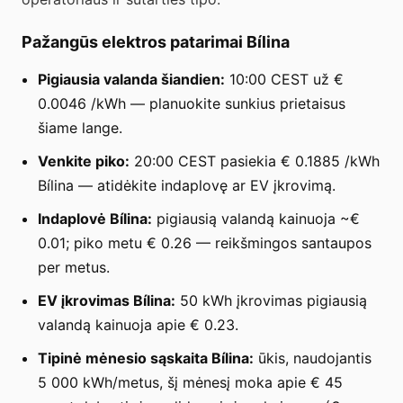
Pažangūs elektros patarimai Bílina
Pigiausia valanda šiandien:
10:00 CEST už €
0.0046 /kWh — planuokite sunkius prietaisus
šiame lange.
Venkite piko:
20:00 CEST pasiekia € 0.1885 /kWh
Bílina — atidėkite indaplovę ar EV įkrovimą.
Indaplovė Bílina:
pigiausią valandą kainuoja ~€
0.01; piko metu € 0.26 — reikšmingos santaupos
per metus.
EV įkrovimas Bílina:
50 kWh įkrovimas pigiausią
valandą kainuoja apie € 0.23.
Tipinė mėnesio sąskaita Bílina:
ūkis, naudojantis
5 000 kWh/metus, šį mėnesį moka apie € 45