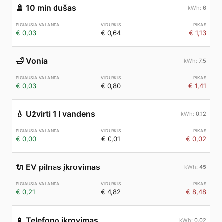
🚿
10 min dušas
6
€ 0,03
€ 0,64
€ 1,13
🛁
Vonia
7.5
€ 0,03
€ 0,80
€ 1,41
💧
Užvirti 1 l vandens
0.12
€ 0,00
€ 0,01
€ 0,02
🔌
EV pilnas įkrovimas
45
€ 0,21
€ 4,82
€ 8,48
📱
Telefono įkrovimas
0.02