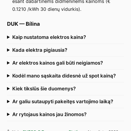
esant dabartinėms didmeninėms kainoms (€
0.1210 /kWh 30 dienų vidurkis).
DUK
—
Bílina
Kaip nustatoma elektros kaina?
Kada elektra pigiausia?
Ar elektros kainos gali būti neigiamos?
Kodėl mano sąskaita didesnė už spot kainą?
Kiek tikslūs šie duomenys?
Ar galiu sutaupyti pakeitęs vartojimo laiką?
Ar rytojaus kainos jau žinomos?