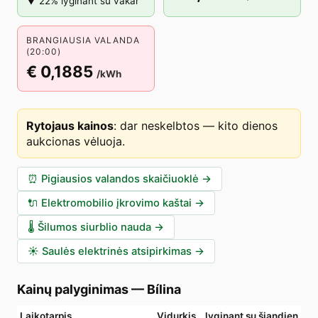
▼ 22% lyginant su vakar
BRANGIAUSIA VALANDA
(20:00)
€ 0,1885
/kWh
Rytojaus kainos
:
dar neskelbtos — kito dienos
aukcionas vėluoja
.
⏰
Pigiausios valandos skaičiuoklė
→
🔌
Elektromobilio įkrovimo kaštai
→
🌡️
Šilumos siurblio nauda
→
☀️
Saulės elektrinės atsipirkimas
→
Kainų palyginimas
—
Bílina
Laikotarpis
Vidurkis
lyginant su šiandien