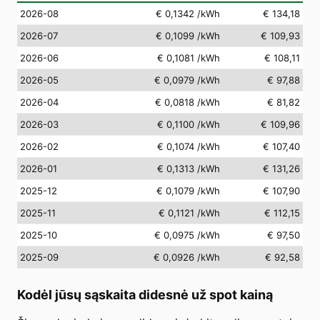
2026-08
€ 0,1342
/kWh
€ 134,18
2026-07
€ 0,1099
/kWh
€ 109,93
2026-06
€ 0,1081
/kWh
€ 108,11
2026-05
€ 0,0979
/kWh
€ 97,88
2026-04
€ 0,0818
/kWh
€ 81,82
2026-03
€ 0,1100
/kWh
€ 109,96
2026-02
€ 0,1074
/kWh
€ 107,40
2026-01
€ 0,1313
/kWh
€ 131,26
2025-12
€ 0,1079
/kWh
€ 107,90
2025-11
€ 0,1121
/kWh
€ 112,15
2025-10
€ 0,0975
/kWh
€ 97,50
2025-09
€ 0,0926
/kWh
€ 92,58
Kodėl jūsų sąskaita didesnė už spot kainą