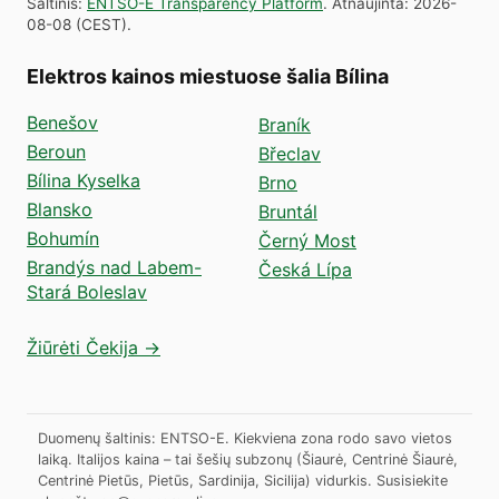
Šaltinis
:
ENTSO-E Transparency Platform
.
Atnaujinta
:
2026-
08-08
(
CEST
).
Elektros kainos miestuose šalia Bílina
Benešov
Braník
Beroun
Břeclav
Bílina Kyselka
Brno
Blansko
Bruntál
Bohumín
Černý Most
Brandýs nad Labem-
Česká Lípa
Stará Boleslav
Žiūrėti Čekija →
Duomenų šaltinis: ENTSO-E. Kiekviena zona rodo savo vietos
laiką. Italijos kaina – tai šešių subzonų (Šiaurė, Centrinė Šiaurė,
Centrinė Pietūs, Pietūs, Sardinija, Sicilija) vidurkis.
Susisiekite