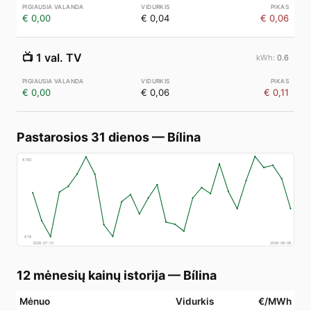
€ 0,00
€ 0,04
€ 0,06
📺
1 val. TV
0.6
€ 0,00
€ 0,06
€ 0,11
Pastarosios 31 dienos
—
Bílina
€
160
€
78
2026-07-10
2026-08-08
12 mėnesių kainų istorija
—
Bílina
Mėnuo
Vidurkis
€/MWh