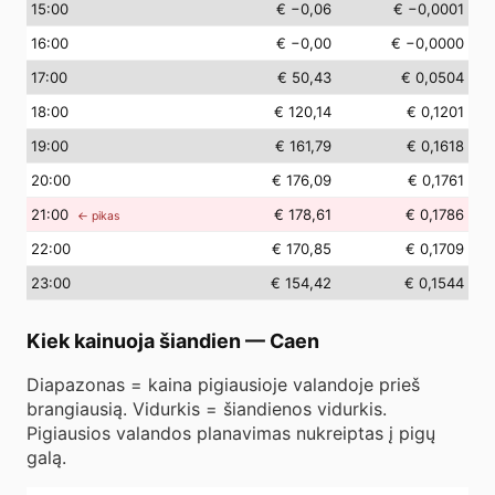
15
:00
€ −0,06
€ −0,0001
16
:00
€ −0,00
€ −0,0000
17
:00
€ 50,43
€ 0,0504
18
:00
€ 120,14
€ 0,1201
19
:00
€ 161,79
€ 0,1618
20
:00
€ 176,09
€ 0,1761
21
:00
€ 178,61
€ 0,1786
← pikas
22
:00
€ 170,85
€ 0,1709
23
:00
€ 154,42
€ 0,1544
Kiek kainuoja šiandien
—
Caen
Diapazonas = kaina pigiausioje valandoje prieš
brangiausią. Vidurkis = šiandienos vidurkis.
Pigiausios valandos planavimas nukreiptas į pigų
galą.