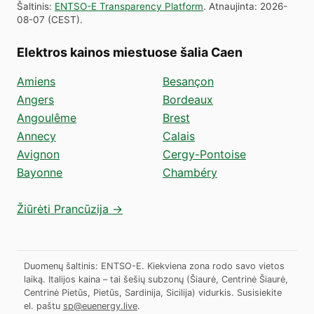
Šaltinis
:
ENTSO-E Transparency Platform
.
Atnaujinta
:
2026-
08-07
(
CEST
).
Elektros kainos miestuose šalia Caen
Amiens
Besançon
Angers
Bordeaux
Angoulême
Brest
Annecy
Calais
Avignon
Cergy-Pontoise
Bayonne
Chambéry
Žiūrėti Prancūzija →
Duomenų šaltinis: ENTSO-E. Kiekviena zona rodo savo vietos
laiką. Italijos kaina – tai šešių subzonų (Šiaurė, Centrinė Šiaurė,
Centrinė Pietūs, Pietūs, Sardinija, Sicilija) vidurkis.
Susisiekite
el. paštu
sp@euenergy.live
.