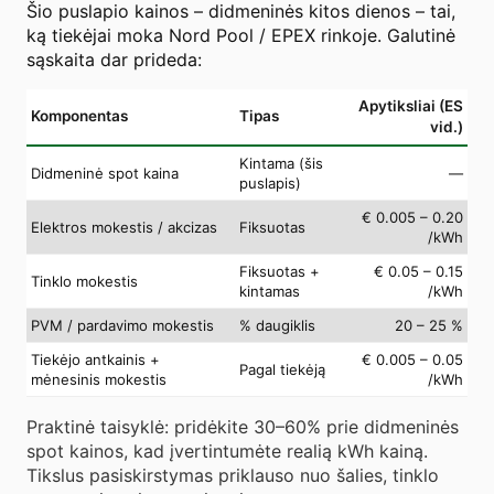
Šio puslapio kainos – didmeninės kitos dienos – tai,
ką tiekėjai moka Nord Pool / EPEX rinkoje. Galutinė
sąskaita dar prideda:
Apytiksliai (ES
Komponentas
Tipas
vid.)
Kintama (šis
Didmeninė spot kaina
—
puslapis)
€ 0.005 – 0.20
Elektros mokestis / akcizas
Fiksuotas
/kWh
Fiksuotas +
€ 0.05 – 0.15
Tinklo mokestis
kintamas
/kWh
PVM / pardavimo mokestis
% daugiklis
20 – 25 %
Tiekėjo antkainis +
€ 0.005 – 0.05
Pagal tiekėją
mėnesinis mokestis
/kWh
Praktinė taisyklė: pridėkite 30–60% prie didmeninės
spot kainos, kad įvertintumėte realią kWh kainą.
Tikslus pasiskirstymas priklauso nuo šalies, tinklo