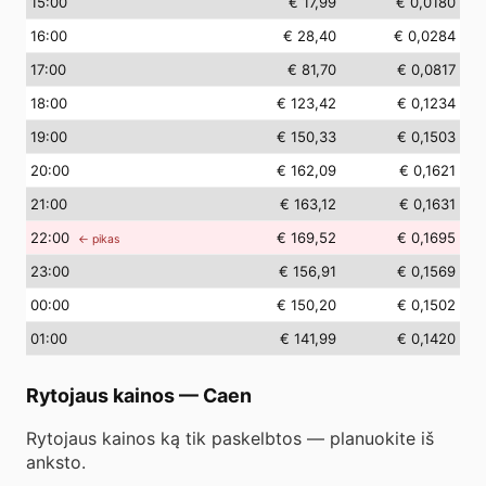
15
:00
€ 17,99
€ 0,0180
16
:00
€ 28,40
€ 0,0284
17
:00
€ 81,70
€ 0,0817
18
:00
€ 123,42
€ 0,1234
19
:00
€ 150,33
€ 0,1503
20
:00
€ 162,09
€ 0,1621
21
:00
€ 163,12
€ 0,1631
22
:00
€ 169,52
€ 0,1695
← pikas
23
:00
€ 156,91
€ 0,1569
00
:00
€ 150,20
€ 0,1502
01
:00
€ 141,99
€ 0,1420
Rytojaus kainos
—
Caen
Rytojaus kainos ką tik paskelbtos — planuokite iš
anksto.