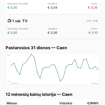
€ 0,00
€ 0,04
€ 0,06
📺
1 val. TV
0.6
€ 0,00
€ 0,06
€ 0,10
Pastarosios 31 dienos
—
Caen
€
153
€
50
2026-07-09
2026-08-08
12 mėnesių kainų istorija
—
Caen
Mėnuo
Vidurkis
€/MWh