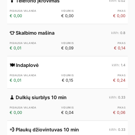
📱
Telefono įkrovimas
0.02
€ 0,00
€ 0,00
€ 0,00
👕
Skalbimo mašina
0.8
€ 0,01
€ 0,09
€ 0,14
🍽️
Indaplovė
1.4
€ 0,01
€ 0,15
€ 0,24
🧹
Dulkių siurblys 10 min
0.33
€ 0,00
€ 0,04
€ 0,06
💨
Plaukų džiovintuvas 10 min
0.33