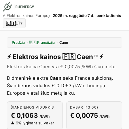
⚡️ Elektros kainos Europoje
2026 m. rugpjūčio 7 d., penktadienis
🇱🇹
LT
▾
Pradžia
›
🇫🇷
Prancūzija
›
Caen
⚡️
Elektros kainos
🇫🇷
Caen
⚡️
FR
Elektros kaina Caen yra € 0,0075 /kWh šiuo metu.
Didmeninė elektra
Caen
seka France aukcioną.
Šiandienos vidurkis € 0.1063 /kWh, būdinga
Europos vietai šiuo metų laiku.
ŠIANDIENOS VIDURKIS
DABAR (13:00)
€ 0,1063
€ 0,0075
/kWh
/kWh
▲ 9% lyginant su vakar