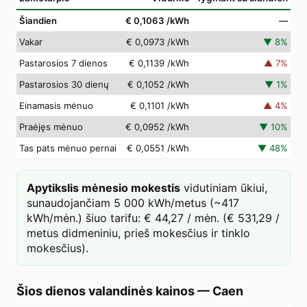
Šiandien
€ 0,1063
/kWh
—
Vakar
€ 0,0973
/kWh
▼
8
%
Pastarosios 7 dienos
€ 0,1139
/kWh
▲
7
%
Pastarosios 30 dienų
€ 0,1052
/kWh
▼
1
%
Einamasis mėnuo
€ 0,1101
/kWh
▲
4
%
Praėjęs mėnuo
€ 0,0952
/kWh
▼
10
%
Tas pats mėnuo pernai
€ 0,0551
/kWh
▼
48
%
Apytikslis mėnesio mokestis
vidutiniam ūkiui,
sunaudojančiam 5 000 kWh/metus (~417
kWh/mėn.) šiuo tarifu: € 44,27 / mėn. (€ 531,29 /
metus didmeniniu, prieš mokesčius ir tinklo
mokesčius).
Šios dienos valandinės kainos
—
Caen