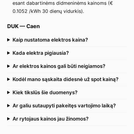
esant dabartinėms didmeninėms kainoms (€
0.1052 /kWh 30 dienų vidurkis).
DUK
—
Caen
Kaip nustatoma elektros kaina?
Kada elektra pigiausia?
Ar elektros kainos gali būti neigiamos?
Kodėl mano sąskaita didesnė už spot kainą?
Kiek tikslūs šie duomenys?
Ar galiu sutaupyti pakeitęs vartojimo laiką?
Ar rytojaus kainos jau žinomos?