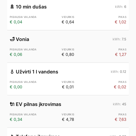
🚿
10 min dušas
6
€ 0,04
€ 0,64
€ 1,02
🛁
Vonia
7.5
€ 0,06
€ 0,80
€ 1,27
💧
Užvirti 1 l vandens
0.12
€ 0,00
€ 0,01
€ 0,02
🔌
EV pilnas įkrovimas
45
€ 0,34
€ 4,78
€ 7,63