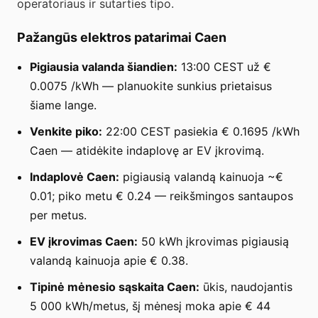
operatoriaus ir sutarties tipo.
Pažangūs elektros patarimai Caen
Pigiausia valanda šiandien:
13:00 CEST už €
0.0075 /kWh — planuokite sunkius prietaisus
šiame lange.
Venkite piko:
22:00 CEST pasiekia € 0.1695 /kWh
Caen — atidėkite indaplovę ar EV įkrovimą.
Indaplovė Caen:
pigiausią valandą kainuoja ~€
0.01; piko metu € 0.24 — reikšmingos santaupos
per metus.
EV įkrovimas Caen:
50 kWh įkrovimas pigiausią
valandą kainuoja apie € 0.38.
Tipinė mėnesio sąskaita Caen:
ūkis, naudojantis
5 000 kWh/metus, šį mėnesį moka apie € 44