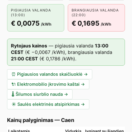
PIGIAUSIA VALANDA
BRANGIAUSIA VALANDA
(13:00)
(22:00)
€ 0,0075
€ 0,1695
/kWh
/kWh
Rytojaus kainos
—
pigiausia valanda
13
:00
CEST
(
€ −0,0067
/kWh),
brangiausia valanda
21
:00
CEST
(
€ 0,1786
/kWh).
⏰
Pigiausios valandos skaičiuoklė
→
🔌
Elektromobilio įkrovimo kaštai
→
🌡️
Šilumos siurblio nauda
→
☀️
Saulės elektrinės atsipirkimas
→
Kainų palyginimas
—
Caen
Laikotarpis
Vidurkis
lyginant su šiandien