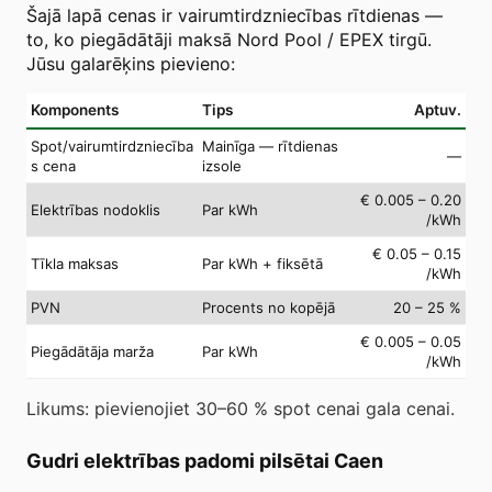
Šajā lapā cenas ir vairumtirdzniecības rītdienas —
to, ko piegādātāji maksā Nord Pool / EPEX tirgū.
Jūsu galarēķins pievieno:
Komponents
Tips
Aptuv.
Spot/vairumtirdzniecība
Mainīga — rītdienas
—
s cena
izsole
€ 0.005 – 0.20
Elektrības nodoklis
Par kWh
/kWh
€ 0.05 – 0.15
Tīkla maksas
Par kWh + fiksētā
/kWh
PVN
Procents no kopējā
20 – 25 %
€ 0.005 – 0.05
Piegādātāja marža
Par kWh
/kWh
Likums: pievienojiet 30–60 % spot cenai gala cenai.
Gudri elektrības padomi pilsētai Caen