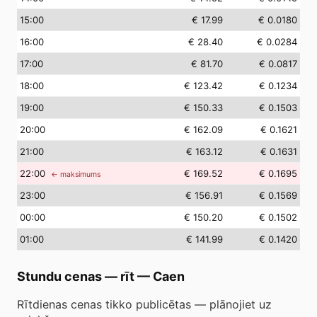
15
:00
€ 17.99
€ 0.0180
16
:00
€ 28.40
€ 0.0284
17
:00
€ 81.70
€ 0.0817
18
:00
€ 123.42
€ 0.1234
19
:00
€ 150.33
€ 0.1503
20
:00
€ 162.09
€ 0.1621
21
:00
€ 163.12
€ 0.1631
22
:00
€ 169.52
€ 0.1695
← maksimums
23
:00
€ 156.91
€ 0.1569
00
:00
€ 150.20
€ 0.1502
01
:00
€ 141.99
€ 0.1420
Stundu cenas — rīt
—
Caen
Rītdienas cenas tikko publicētas — plānojiet uz