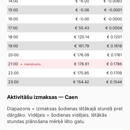
14
:00
€ -6.00
€ -0.0060
15
:00
€ -0.06
€ -0.0001
16
:00
€ -0.00
€ -0.0000
17
:00
€ 50.43
€ 0.0504
18
:00
€ 120.14
€ 0.1201
19
:00
€ 161.79
€ 0.1618
20
:00
€ 176.09
€ 0.1761
21
:00
€ 178.61
€ 0.1786
← maksimums
22
:00
€ 170.85
€ 0.1709
23
:00
€ 154.42
€ 0.1544
Aktivitāšu izmaksas
—
Caen
Diapazons = izmaksas šodienas lētākajā stundā pret
dārgāko. Vidējais = šodienas vidējais. lētākās
stundas plānošana mērķē lēto galu.