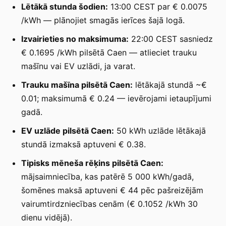
Lētākā stunda šodien:
13:00 CEST par € 0.0075
/kWh — plānojiet smagās ierīces šajā logā.
Izvairieties no maksimuma:
22:00 CEST sasniedz
€ 0.1695 /kWh pilsētā Caen — atlieciet trauku
mašīnu vai EV uzlādi, ja varat.
Trauku mašīna pilsētā Caen:
lētākajā stundā ~€
0.01; maksimumā € 0.24 — ievērojami ietaupījumi
gadā.
EV uzlāde pilsētā Caen:
50 kWh uzlāde lētākajā
stundā izmaksā aptuveni € 0.38.
Tipisks mēneša rēķins pilsētā Caen:
mājsaimniecība, kas patērē 5 000 kWh/gadā,
šomēnes maksā aptuveni € 44 pēc pašreizējām
vairumtirdzniecības cenām (€ 0.1052 /kWh 30
dienu vidējā).