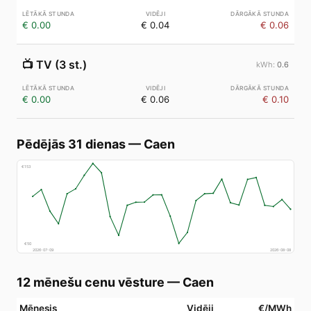
€ 0.00
€ 0.04
€ 0.06
📺
TV (3 st.)
0.6
€ 0.00
€ 0.06
€ 0.10
Pēdējās 31 dienas
—
Caen
€
153
€
50
2026-07-09
2026-08-08
12 mēnešu cenu vēsture
—
Caen
Mēnesis
Vidēji
€/MWh