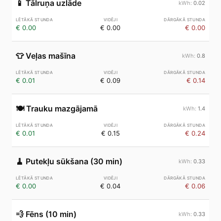
📱
Tālruņa uzlāde
0.02
€ 0.00
€ 0.00
€ 0.00
👕
Veļas mašīna
0.8
€ 0.01
€ 0.09
€ 0.14
🍽️
Trauku mazgājamā
1.4
€ 0.01
€ 0.15
€ 0.24
🧹
Putekļu sūkšana (30 min)
0.33
€ 0.00
€ 0.04
€ 0.06
💨
Fēns (10 min)
0.33