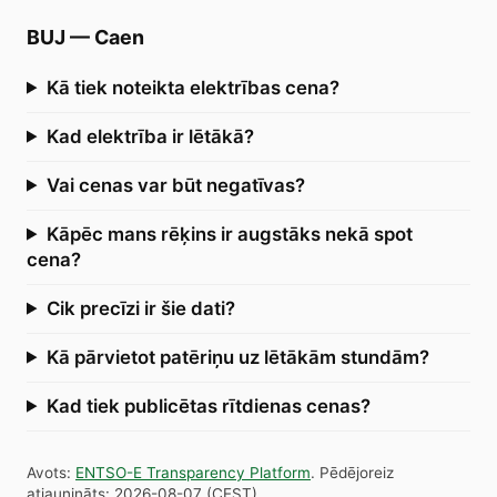
BUJ
—
Caen
Kā tiek noteikta elektrības cena?
Kad elektrība ir lētākā?
Vai cenas var būt negatīvas?
Kāpēc mans rēķins ir augstāks nekā spot
cena?
Cik precīzi ir šie dati?
Kā pārvietot patēriņu uz lētākām stundām?
Kad tiek publicētas rītdienas cenas?
Avots
:
ENTSO-E Transparency Platform
.
Pēdējoreiz
atjaunināts
:
2026-08-07
(
CEST
).