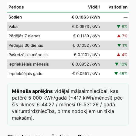
Periods
Vidēji
vs šodien
Šodien
€ 0.1063
/kWh
—
Vakar
€ 0.0973
/kWh
▼
8
%
Pēdējās 7 dienas
€ 0.1139
/kWh
▲
7
%
Pēdējās 30 dienas
€ 0.1052
/kWh
▼
1
%
Pašreizējais mēnesis
€ 0.1101
/kWh
▲
4
%
Iepriekšējais mēnesis
€ 0.0952
/kWh
▼
10
%
Iepriekšējais gads
€ 0.0551
/kWh
▼
48
%
Mēneša aprēķins
vidējai mājsaimniecībai, kas
patērē 5 000 kWh/gadā (~417 kWh/mēnesī) pēc
šīs likmes: € 44.27 / mēnesī (€ 531.29 / gadā
vairumtirdzniecība, pirms nodokļiem un tīkla
maksām).