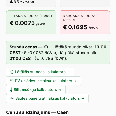
▲ 9% vs vakar
LĒTĀKĀ STUNDA (13:00)
DĀRGĀKĀ STUNDA
(22:00)
€ 0.0075
/kWh
€ 0.1695
/kWh
Stundu cenas — rīt
—
lētākā stunda plkst.
13
:00
CEST
(
€ -0.0067
/kWh),
dārgākā stunda plkst.
21
:00
CEST
(
€ 0.1786
/kWh).
⏰
Lētākās stundas kalkulators
→
🔌
EV uzlādes izmaksu kalkulators
→
🌡️
Siltumsūkņa kalkulators
→
☀️
Saules paneļu atmaksas kalkulators
→
Cenu salīdzinājums
—
Caen