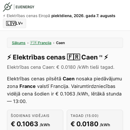
⚡️ Elektrības cenas Eiropā
piektdiena, 2026. gada 7. augusts
🇱🇻
LV
▾
Sākums
›
🇫🇷
Francija
›
Caen
⚡️
Elektrības cenas
🇫🇷
Caen
⚡️
FR
Elektrības cena Caen: € 0.0180 /kWh tieši tagad.
Elektrības cenas pilsētā
Caen
nosaka piedāvājumu
zona
France
valstī Francija. Vairumtirdzniecības
vidējā cena šodien ir € 0.1063 /kWh, lētākā stunda
— 13:00.
ŠODIENAS VIDĒJAIS
TAGAD (15:00)
€ 0.1063
€ 0.0180
/kWh
/kWh