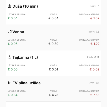
🚿
Duša (10 min)
6
€ 0.04
€ 0.64
€ 1.02
🛁
Vanna
7.5
€ 0.06
€ 0.80
€ 1.27
💧
Tējkanna (1 L)
0.12
€ 0.00
€ 0.01
€ 0.02
🔌
EV pilna uzlāde
45
€ 0.34
€ 4.78
€ 7.63