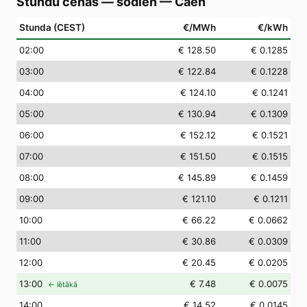
Stundu cenas — šodien
—
Caen
Stunda (CEST)
€/MWh
€/kWh
02
:00
€ 128.50
€ 0.1285
03
:00
€ 122.84
€ 0.1228
04
:00
€ 124.10
€ 0.1241
05
:00
€ 130.94
€ 0.1309
06
:00
€ 152.12
€ 0.1521
07
:00
€ 151.50
€ 0.1515
08
:00
€ 145.89
€ 0.1459
09
:00
€ 121.10
€ 0.1211
10
:00
€ 66.22
€ 0.0662
11
:00
€ 30.86
€ 0.0309
12
:00
€ 20.45
€ 0.0205
13
:00
€ 7.48
€ 0.0075
← lētākā
14
:00
€ 14.52
€ 0.0145