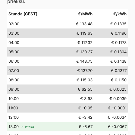
priekšu.
Stunda (CEST)
€/MWh
€/kWh
02
:00
€ 133.48
€ 0.1335
03
:00
€ 119.63
€ 0.1196
04
:00
€ 117.32
€ 0.1173
05
:00
€ 130.37
€ 0.1304
06
:00
€ 143.75
€ 0.1438
07
:00
€ 137.70
€ 0.1377
08
:00
€ 115.03
€ 0.1150
09
:00
€ 62.55
€ 0.0625
10
:00
€ 3.93
€ 0.0039
11
:00
€ -0.05
€ -0.0001
12
:00
€ -3.42
€ -0.0034
13
:00
€ -6.67
€ -0.0067
← lētākā