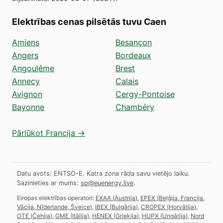
Elektrības cenas pilsētās tuvu Caen
Amiens
Besançon
Angers
Bordeaux
Angoulême
Brest
Annecy
Calais
Avignon
Cergy-Pontoise
Bayonne
Chambéry
Pārlūkot Francija →
Datu avots: ENTSO-E. Katra zona rāda savu vietējo laiku.
Sazinieties ar mums:
sp@euenergy.live
.
Eiropas elektrības operatori:
EXAA
(
Austrija
)
,
EPEX
(
Beļģija, Francija,
Vācija, Nīderlande, Šveice
)
,
IBEX
(
Bulgārija
)
,
CROPEX
(
Horvātija
)
,
OTE
(
Čehija
)
,
GME
(
Itālija
)
,
HENEX
(
Grieķija
)
,
HUPX
(
Ungārija
)
,
Nord