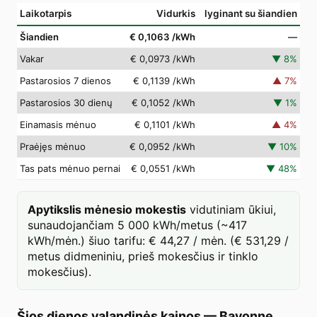
Laikotarpis
Vidurkis
lyginant su šiandien
Šiandien
€ 0,1063
/kWh
—
Vakar
€ 0,0973
/kWh
▼
8
%
Pastarosios 7 dienos
€ 0,1139
/kWh
▲
7
%
Pastarosios 30 dienų
€ 0,1052
/kWh
▼
1
%
Einamasis mėnuo
€ 0,1101
/kWh
▲
4
%
Praėjęs mėnuo
€ 0,0952
/kWh
▼
10
%
Tas pats mėnuo pernai
€ 0,0551
/kWh
▼
48
%
Apytikslis mėnesio mokestis
vidutiniam ūkiui,
sunaudojančiam 5 000 kWh/metus (~417
kWh/mėn.) šiuo tarifu: € 44,27 / mėn. (€ 531,29 /
metus didmeniniu, prieš mokesčius ir tinklo
mokesčius).
Šios dienos valandinės kainos
—
Bayonne