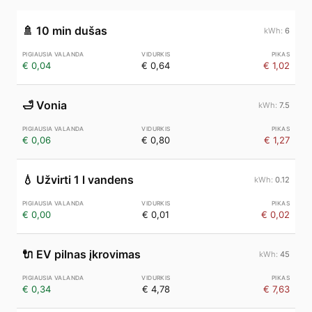
🚿
10 min dušas
6
€ 0,04
€ 0,64
€ 1,02
🛁
Vonia
7.5
€ 0,06
€ 0,80
€ 1,27
💧
Užvirti 1 l vandens
0.12
€ 0,00
€ 0,01
€ 0,02
🔌
EV pilnas įkrovimas
45
€ 0,34
€ 4,78
€ 7,63