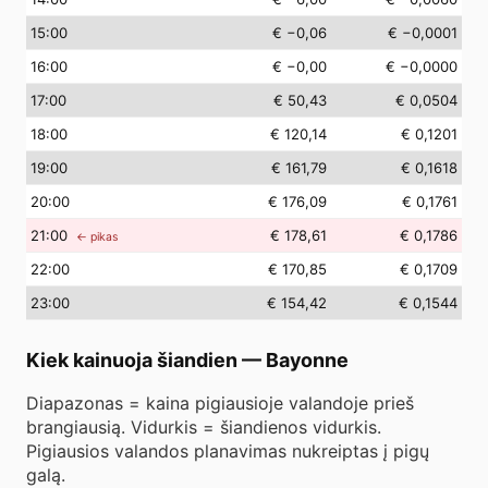
15
:00
€ −0,06
€ −0,0001
16
:00
€ −0,00
€ −0,0000
17
:00
€ 50,43
€ 0,0504
18
:00
€ 120,14
€ 0,1201
19
:00
€ 161,79
€ 0,1618
20
:00
€ 176,09
€ 0,1761
21
:00
€ 178,61
€ 0,1786
← pikas
22
:00
€ 170,85
€ 0,1709
23
:00
€ 154,42
€ 0,1544
Kiek kainuoja šiandien
—
Bayonne
Diapazonas = kaina pigiausioje valandoje prieš
brangiausią. Vidurkis = šiandienos vidurkis.
Pigiausios valandos planavimas nukreiptas į pigų
galą.