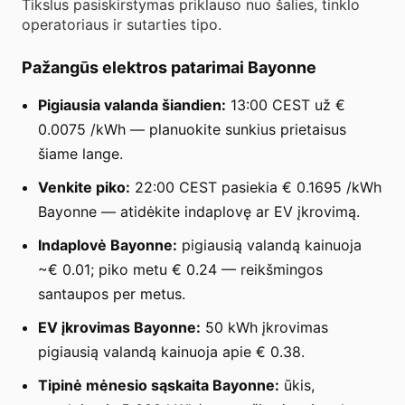
Tikslus pasiskirstymas priklauso nuo šalies, tinklo
operatoriaus ir sutarties tipo.
Pažangūs elektros patarimai Bayonne
Pigiausia valanda šiandien:
13:00 CEST už €
0.0075 /kWh — planuokite sunkius prietaisus
šiame lange.
Venkite piko:
22:00 CEST pasiekia € 0.1695 /kWh
Bayonne — atidėkite indaplovę ar EV įkrovimą.
Indaplovė Bayonne:
pigiausią valandą kainuoja
~€ 0.01; piko metu € 0.24 — reikšmingos
santaupos per metus.
EV įkrovimas Bayonne:
50 kWh įkrovimas
pigiausią valandą kainuoja apie € 0.38.
Tipinė mėnesio sąskaita Bayonne:
ūkis,