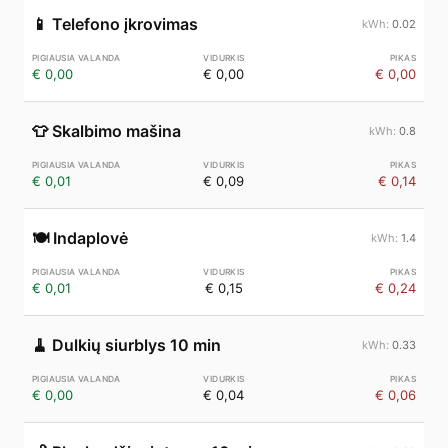
📱
Telefono įkrovimas
0.02
€ 0,00
€ 0,00
€ 0,00
👕
Skalbimo mašina
0.8
€ 0,01
€ 0,09
€ 0,14
🍽️
Indaplovė
1.4
€ 0,01
€ 0,15
€ 0,24
🧹
Dulkių siurblys 10 min
0.33
€ 0,00
€ 0,04
€ 0,06