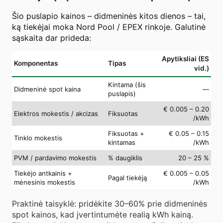
Šio puslapio kainos – didmeninės kitos dienos – tai,
ką tiekėjai moka Nord Pool / EPEX rinkoje. Galutinė
sąskaita dar prideda:
Apytiksliai (ES
Komponentas
Tipas
vid.)
Kintama (šis
Didmeninė spot kaina
—
puslapis)
€ 0.005 – 0.20
Elektros mokestis / akcizas
Fiksuotas
/kWh
Fiksuotas +
€ 0.05 – 0.15
Tinklo mokestis
kintamas
/kWh
PVM / pardavimo mokestis
% daugiklis
20 – 25 %
Tiekėjo antkainis +
€ 0.005 – 0.05
Pagal tiekėją
mėnesinis mokestis
/kWh
Praktinė taisyklė: pridėkite 30–60% prie didmeninės
spot kainos, kad įvertintumėte realią kWh kainą.