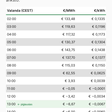
anksto.
Valanda (CEST)
€/MWh
€/kWh
02
:00
€ 133,48
€ 0,1335
03
:00
€ 119,63
€ 0,1196
04
:00
€ 117,32
€ 0,1173
05
:00
€ 130,37
€ 0,1304
06
:00
€ 143,75
€ 0,1438
07
:00
€ 137,70
€ 0,1377
08
:00
€ 115,03
€ 0,1150
09
:00
€ 62,55
€ 0,0625
10
:00
€ 3,93
€ 0,0039
11
:00
€ −0,05
€ −0,0001
12
:00
€ −3,42
€ −0,0034
13
:00
€ −6,67
€ −0,0067
← pigiausias
14
:00
€ −6,00
€ −0,0060