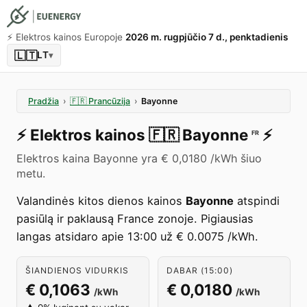
⚡️ Elektros kainos Europoje
2026 m. rugpjūčio 7 d., penktadienis
🇱🇹
LT
▾
Pradžia
›
🇫🇷
Prancūzija
›
Bayonne
⚡️
Elektros kainos
🇫🇷
Bayonne
⚡️
FR
Elektros kaina Bayonne yra € 0,0180 /kWh šiuo
metu.
Valandinės kitos dienos kainos
Bayonne
atspindi
pasiūlą ir paklausą France zonoje. Pigiausias
langas atsidaro apie 13:00 už € 0.0075 /kWh.
ŠIANDIENOS VIDURKIS
DABAR (15:00)
€ 0,1063
€ 0,0180
/kWh
/kWh