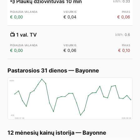
💨
Plaukų džiovintuvas 10 min
0.33
€ 0,00
€ 0,04
€ 0,06
📺
1 val. TV
0.6
€ 0,00
€ 0,06
€ 0,10
Pastarosios 31 dienos
—
Bayonne
€
153
€
50
2026-07-09
2026-08-08
12 mėnesių kainų istorija
—
Bayonne