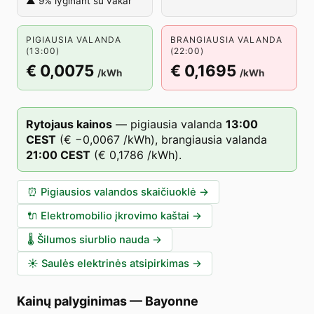
▲ 9% lyginant su vakar
PIGIAUSIA VALANDA
BRANGIAUSIA VALANDA
(13:00)
(22:00)
€ 0,0075
€ 0,1695
/kWh
/kWh
Rytojaus kainos
—
pigiausia valanda
13
:00
CEST
(
€ −0,0067
/kWh),
brangiausia valanda
21
:00
CEST
(
€ 0,1786
/kWh).
⏰
Pigiausios valandos skaičiuoklė
→
🔌
Elektromobilio įkrovimo kaštai
→
🌡️
Šilumos siurblio nauda
→
☀️
Saulės elektrinės atsipirkimas
→
Kainų palyginimas
—
Bayonne