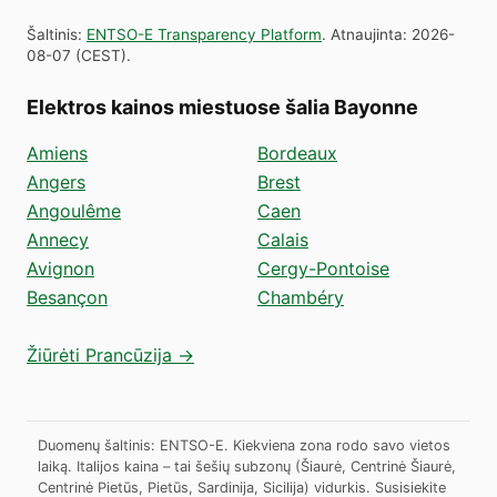
Šaltinis
:
ENTSO-E Transparency Platform
.
Atnaujinta
:
2026-
08-07
(
CEST
).
Elektros kainos miestuose šalia Bayonne
Amiens
Bordeaux
Angers
Brest
Angoulême
Caen
Annecy
Calais
Avignon
Cergy-Pontoise
Besançon
Chambéry
Žiūrėti Prancūzija →
Duomenų šaltinis: ENTSO-E. Kiekviena zona rodo savo vietos
laiką. Italijos kaina – tai šešių subzonų (Šiaurė, Centrinė Šiaurė,
Centrinė Pietūs, Pietūs, Sardinija, Sicilija) vidurkis.
Susisiekite