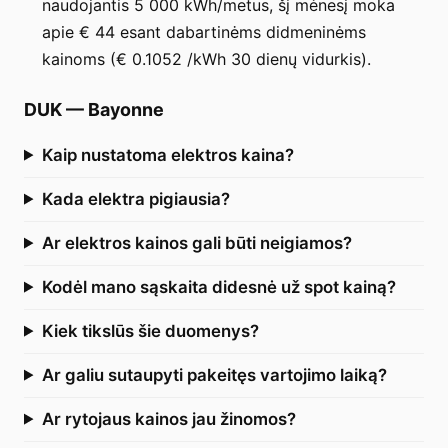
naudojantis 5 000 kWh/metus, šį mėnesį moka
apie € 44 esant dabartinėms didmeninėms
kainoms (€ 0.1052 /kWh 30 dienų vidurkis).
DUK
—
Bayonne
Kaip nustatoma elektros kaina?
Kada elektra pigiausia?
Ar elektros kainos gali būti neigiamos?
Kodėl mano sąskaita didesnė už spot kainą?
Kiek tikslūs šie duomenys?
Ar galiu sutaupyti pakeitęs vartojimo laiką?
Ar rytojaus kainos jau žinomos?