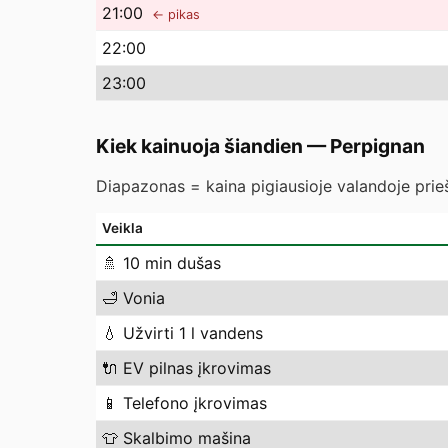
21
:00
← pikas
22
:00
23
:00
Kiek kainuoja šiandien
—
Perpignan
Diapazonas = kaina pigiausioje valandoje prieš
Veikla
🚿
10 min dušas
🛁
Vonia
💧
Užvirti 1 l vandens
🔌
EV pilnas įkrovimas
📱
Telefono įkrovimas
👕
Skalbimo mašina