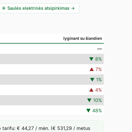
☀️
Saulės elektrinės atsipirkimas
→
lyginant su šiandien
—
▼
8
%
▲
7
%
▼
1
%
▲
4
%
▼
10
%
▼
48
%
tarifu: € 44,27 / mėn. (€ 531,29 / metus