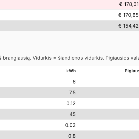
€ 178,61
€ 170,85
€ 154,42
 brangiausią. Vidurkis = šiandienos vidurkis. Pigiausios va
kWh
Pigiau
6
7.5
0.12
45
0.02
0.8