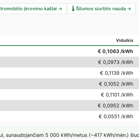
tromobilio įkrovimo kaštai
→
🌡️
Šilumos siurblio nauda
→
Vidurkis
€ 0,1063
/kWh
€ 0,0973
/kWh
€ 0,1139
/kWh
€ 0,1052
/kWh
€ 0,1101
/kWh
€ 0,0952
/kWh
€ 0,0551
/kWh
iui, sunaudojančiam 5 000 kWh/metus (~417 kWh/mėn.) šiuo 