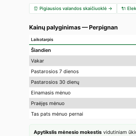
⏰
Pigiausios valandos skaičiuoklė
→
🔌
Elek
Kainų palyginimas
—
Perpignan
Laikotarpis
Šiandien
Vakar
Pastarosios 7 dienos
Pastarosios 30 dienų
Einamasis mėnuo
Praėjęs mėnuo
Tas pats mėnuo pernai
Apytikslis mėnesio mokestis
vidutiniam ūk