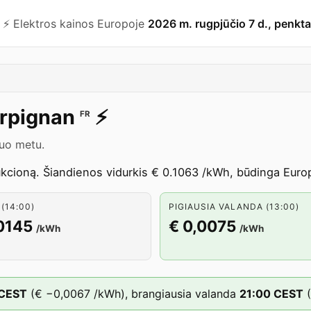
⚡️ Elektros kainos Europoje
2026 m. rugpjūčio 7 d., penkta
rpignan
⚡️
FR
iuo metu.
cioną. Šiandienos vidurkis € 0.1063 /kWh, būdinga Europo
(14:00)
PIGIAUSIA VALANDA (13:00)
0145
€ 0,0075
/kWh
/kWh
CEST
(
€ −0,0067
/kWh),
brangiausia valanda
21
:00
CEST
(