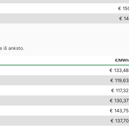
€ 15
€ 14
 iš anksto.
€/MWh
€ 133,48
€ 119,63
€ 117,32
€ 130,37
€ 143,75
€ 137,70