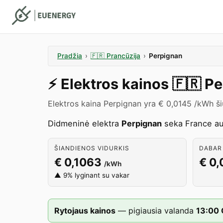
Pradžia
›
🇫🇷
Prancūzija
›
Perpignan
⚡️
Elektros kainos
🇫🇷
Pe
Elektros kaina Perpignan yra € 0,0145 /kWh š
Didmeninė elektra
Perpignan
seka France auk
ŠIANDIENOS VIDURKIS
DABAR 
€ 0,1063
€ 0,
/kWh
▲ 9% lyginant su vakar
Rytojaus kainos
—
pigiausia valanda
13
:00