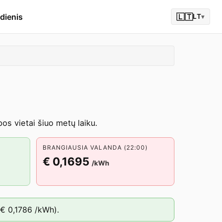
dienis
🇱🇹
LT
▾
s vietai šiuo metų laiku.
BRANGIAUSIA VALANDA (22:00)
€ 0,1695
/kWh
€ 0,1786
/kWh).