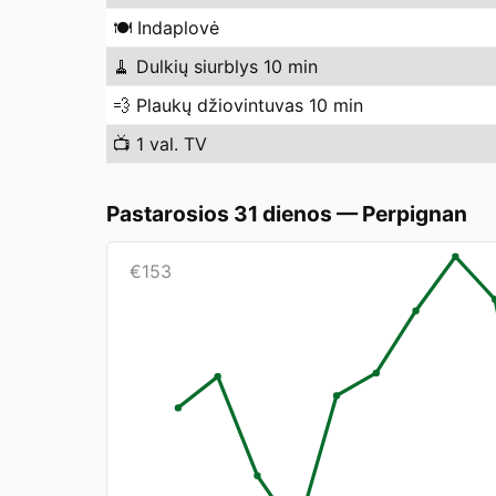
🍽️
Indaplovė
🧹
Dulkių siurblys 10 min
💨
Plaukų džiovintuvas 10 min
📺
1 val. TV
Pastarosios 31 dienos
—
Perpignan
€
153