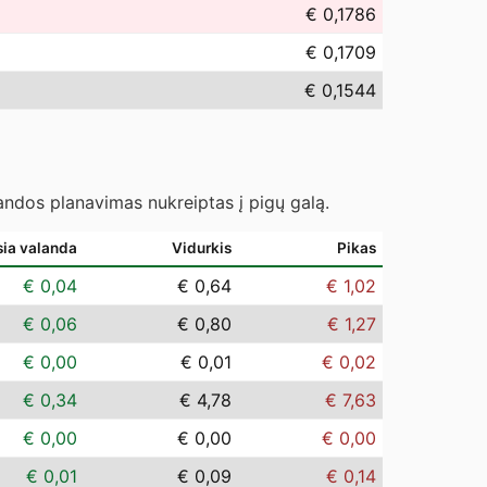
€ 0,1786
€ 0,1709
€ 0,1544
landos planavimas nukreiptas į pigų galą.
sia valanda
Vidurkis
Pikas
€ 0,04
€ 0,64
€ 1,02
€ 0,06
€ 0,80
€ 1,27
€ 0,00
€ 0,01
€ 0,02
€ 0,34
€ 4,78
€ 7,63
€ 0,00
€ 0,00
€ 0,00
€ 0,01
€ 0,09
€ 0,14