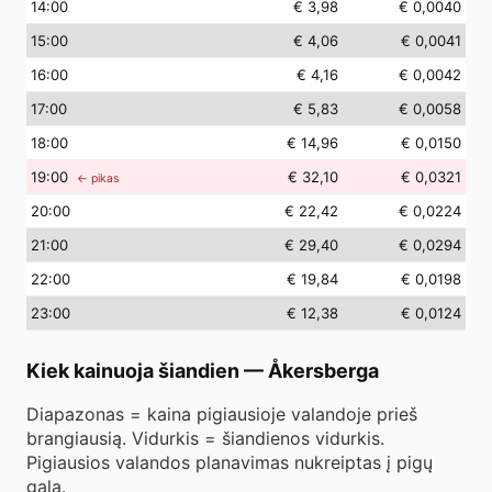
14
:00
€ 3,98
€ 0,0040
15
:00
€ 4,06
€ 0,0041
16
:00
€ 4,16
€ 0,0042
17
:00
€ 5,83
€ 0,0058
18
:00
€ 14,96
€ 0,0150
19
:00
€ 32,10
€ 0,0321
← pikas
20
:00
€ 22,42
€ 0,0224
21
:00
€ 29,40
€ 0,0294
22
:00
€ 19,84
€ 0,0198
23
:00
€ 12,38
€ 0,0124
Kiek kainuoja šiandien
—
Åkersberga
Diapazonas = kaina pigiausioje valandoje prieš
brangiausią. Vidurkis = šiandienos vidurkis.
Pigiausios valandos planavimas nukreiptas į pigų
galą.