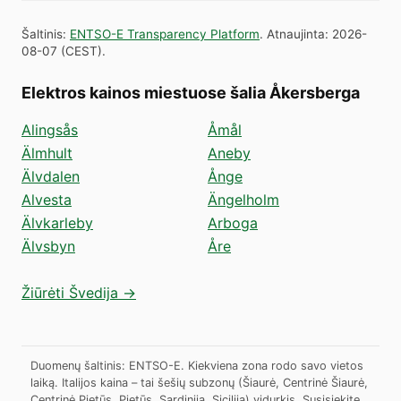
Šaltinis
:
ENTSO-E Transparency Platform
.
Atnaujinta
:
2026-
08-07
(
CEST
).
Elektros kainos miestuose šalia Åkersberga
Alingsås
Åmål
Älmhult
Aneby
Älvdalen
Ånge
Alvesta
Ängelholm
Älvkarleby
Arboga
Älvsbyn
Åre
Žiūrėti Švedija →
Duomenų šaltinis: ENTSO-E. Kiekviena zona rodo savo vietos
laiką. Italijos kaina – tai šešių subzonų (Šiaurė, Centrinė Šiaurė,
Centrinė Pietūs, Pietūs, Sardinija, Sicilija) vidurkis.
Susisiekite