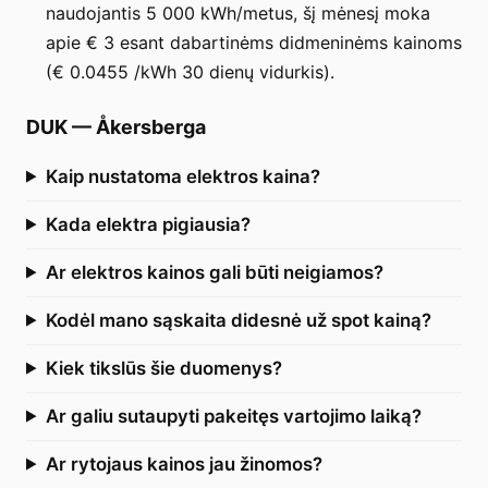
naudojantis 5 000 kWh/metus, šį mėnesį moka
apie € 3 esant dabartinėms didmeninėms kainoms
(€ 0.0455 /kWh 30 dienų vidurkis).
DUK
—
Åkersberga
Kaip nustatoma elektros kaina?
Kada elektra pigiausia?
Ar elektros kainos gali būti neigiamos?
Kodėl mano sąskaita didesnė už spot kainą?
Kiek tikslūs šie duomenys?
Ar galiu sutaupyti pakeitęs vartojimo laiką?
Ar rytojaus kainos jau žinomos?