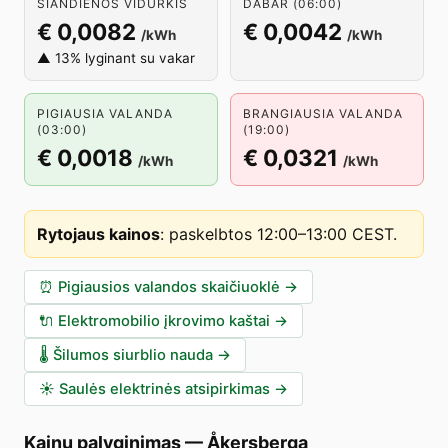
ŠIANDIENOS VIDURKIS
DABAR (06:00)
€ 0,0082
€ 0,0042
/kWh
/kWh
▲ 13% lyginant su vakar
PIGIAUSIA VALANDA
BRANGIAUSIA VALANDA
(03:00)
(19:00)
€ 0,0018
€ 0,0321
/kWh
/kWh
Rytojaus kainos
:
paskelbtos 12:00–13:00 CEST
.
⏰
Pigiausios valandos skaičiuoklė
→
🔌
Elektromobilio įkrovimo kaštai
→
🌡️
Šilumos siurblio nauda
→
☀️
Saulės elektrinės atsipirkimas
→
Kainų palyginimas
—
Åkersberga