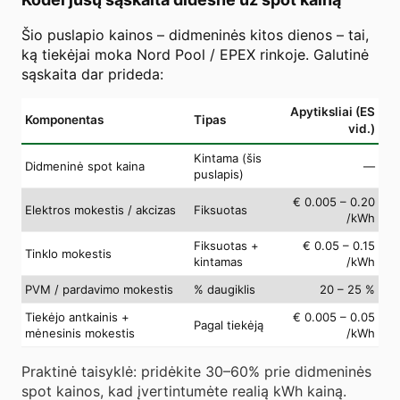
Šio puslapio kainos – didmeninės kitos dienos – tai,
ką tiekėjai moka Nord Pool / EPEX rinkoje. Galutinė
sąskaita dar prideda:
Apytiksliai (ES
Komponentas
Tipas
vid.)
Kintama (šis
Didmeninė spot kaina
—
puslapis)
€ 0.005 – 0.20
Elektros mokestis / akcizas
Fiksuotas
/kWh
Fiksuotas +
€ 0.05 – 0.15
Tinklo mokestis
kintamas
/kWh
PVM / pardavimo mokestis
% daugiklis
20 – 25 %
Tiekėjo antkainis +
€ 0.005 – 0.05
Pagal tiekėją
mėnesinis mokestis
/kWh
Praktinė taisyklė: pridėkite 30–60% prie didmeninės
spot kainos, kad įvertintumėte realią kWh kainą.