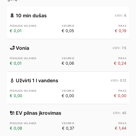
🚿
10 min dušas
6
€ 0,01
€ 0,05
€ 0,19
🛁
Vonia
7.5
€ 0,01
€ 0,06
€ 0,24
💧
Užvirti 1 l vandens
0.12
€ 0,00
€ 0,00
€ 0,00
🔌
EV pilnas įkrovimas
45
€ 0,08
€ 0,37
€ 1,44