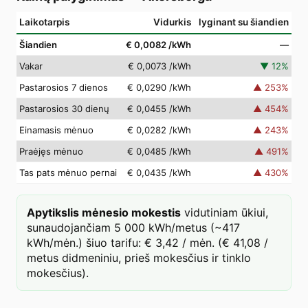
Laikotarpis
Vidurkis
lyginant su šiandien
Šiandien
€ 0,0082
/kWh
—
Vakar
€ 0,0073
/kWh
▼
12
%
Pastarosios 7 dienos
€ 0,0290
/kWh
▲
253
%
Pastarosios 30 dienų
€ 0,0455
/kWh
▲
454
%
Einamasis mėnuo
€ 0,0282
/kWh
▲
243
%
Praėjęs mėnuo
€ 0,0485
/kWh
▲
491
%
Tas pats mėnuo pernai
€ 0,0435
/kWh
▲
430
%
Apytikslis mėnesio mokestis
vidutiniam ūkiui,
sunaudojančiam 5 000 kWh/metus (~417
kWh/mėn.) šiuo tarifu: € 3,42 / mėn. (€ 41,08 /
metus didmeniniu, prieš mokesčius ir tinklo
mokesčius).