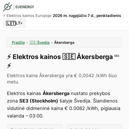
⚡️ Elektros kainos Europoje
2026 m. rugpjūčio 7 d., penktadienis
🇱🇹
LT
▾
Pradžia
›
🇸🇪
Švedija
›
Åkersberga
⚡️
Elektros kainos
🇸🇪
Åkersberga
SE3
⚡️
Elektros kaina Åkersberga yra € 0,0042 /kWh šiuo
metu.
Elektros kainas
Åkersberga
nustato prekybos
zona
SE3 (Stockholm)
šalyje Švedija. Šiandienos
vidutinė didmeninė kaina € 0.0082 /kWh, pigiausia
valanda – 03:00.