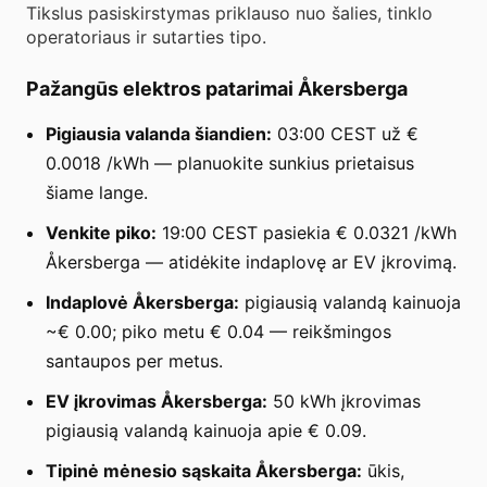
Tikslus pasiskirstymas priklauso nuo šalies, tinklo
operatoriaus ir sutarties tipo.
Pažangūs elektros patarimai Åkersberga
Pigiausia valanda šiandien:
03:00 CEST už €
0.0018 /kWh — planuokite sunkius prietaisus
šiame lange.
Venkite piko:
19:00 CEST pasiekia € 0.0321 /kWh
Åkersberga — atidėkite indaplovę ar EV įkrovimą.
Indaplovė Åkersberga:
pigiausią valandą kainuoja
~€ 0.00; piko metu € 0.04 — reikšmingos
santaupos per metus.
EV įkrovimas Åkersberga:
50 kWh įkrovimas
pigiausią valandą kainuoja apie € 0.09.
Tipinė mėnesio sąskaita Åkersberga:
ūkis,