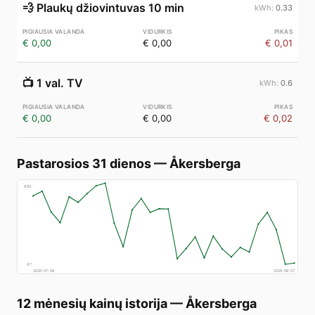
💨
Plaukų džiovintuvas 10 min
0.33
€ 0,00
€ 0,00
€ 0,01
📺
1 val. TV
0.6
€ 0,00
€ 0,00
€ 0,02
Pastarosios 31 dienos
—
Åkersberga
€
83
€
7
2026-07-09
2026-08-07
12 mėnesių kainų istorija
—
Åkersberga