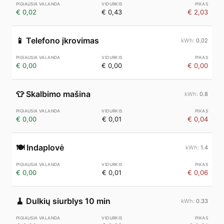
€ 0,02
€ 0,43
€ 2,03
📱
Telefono įkrovimas
0.02
€ 0,00
€ 0,00
€ 0,00
👕
Skalbimo mašina
0.8
€ 0,00
€ 0,01
€ 0,04
🍽️
Indaplovė
1.4
€ 0,00
€ 0,01
€ 0,06
🧹
Dulkių siurblys 10 min
0.33