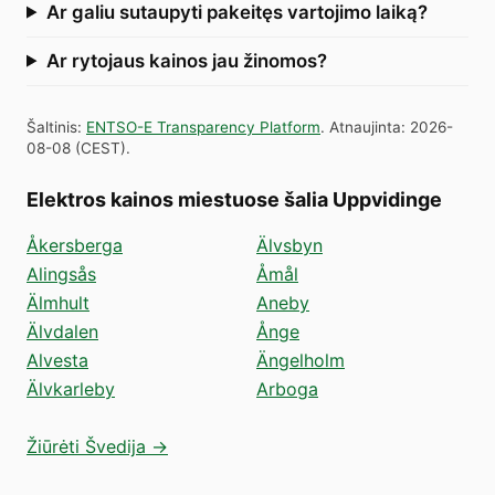
Ar galiu sutaupyti pakeitęs vartojimo laiką?
Ar rytojaus kainos jau žinomos?
Šaltinis
:
ENTSO-E Transparency Platform
.
Atnaujinta
:
2026-
08-08
(
CEST
).
Elektros kainos miestuose šalia Uppvidinge
Åkersberga
Älvsbyn
Alingsås
Åmål
Älmhult
Aneby
Älvdalen
Ånge
Alvesta
Ängelholm
Älvkarleby
Arboga
Žiūrėti Švedija →