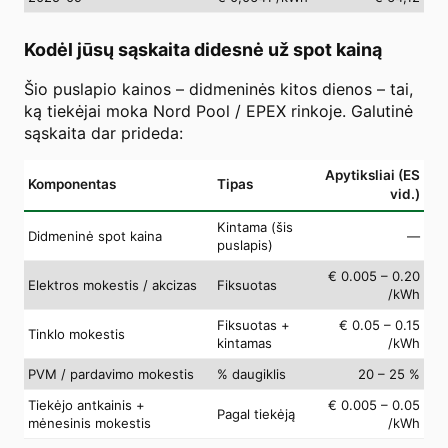
Kodėl jūsų sąskaita didesnė už spot kainą
Šio puslapio kainos – didmeninės kitos dienos – tai,
ką tiekėjai moka Nord Pool / EPEX rinkoje. Galutinė
sąskaita dar prideda:
Apytiksliai (ES
Komponentas
Tipas
vid.)
Kintama (šis
Didmeninė spot kaina
—
puslapis)
€ 0.005 – 0.20
Elektros mokestis / akcizas
Fiksuotas
/kWh
Fiksuotas +
€ 0.05 – 0.15
Tinklo mokestis
kintamas
/kWh
PVM / pardavimo mokestis
% daugiklis
20 – 25 %
Tiekėjo antkainis +
€ 0.005 – 0.05
Pagal tiekėją
mėnesinis mokestis
/kWh