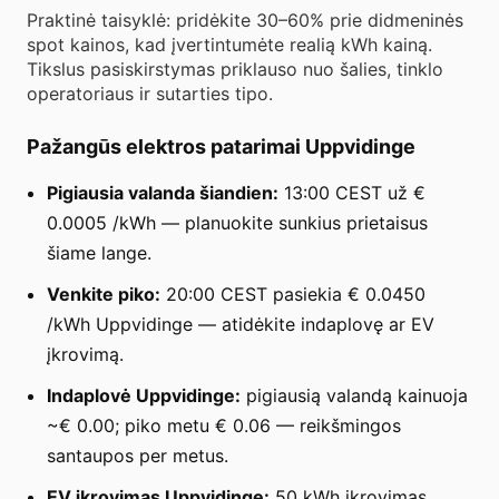
Praktinė taisyklė: pridėkite 30–60% prie didmeninės
spot kainos, kad įvertintumėte realią kWh kainą.
Tikslus pasiskirstymas priklauso nuo šalies, tinklo
operatoriaus ir sutarties tipo.
Pažangūs elektros patarimai Uppvidinge
Pigiausia valanda šiandien:
13:00 CEST už €
0.0005 /kWh — planuokite sunkius prietaisus
šiame lange.
Venkite piko:
20:00 CEST pasiekia € 0.0450
/kWh Uppvidinge — atidėkite indaplovę ar EV
įkrovimą.
Indaplovė Uppvidinge:
pigiausią valandą kainuoja
~€ 0.00; piko metu € 0.06 — reikšmingos
santaupos per metus.
EV įkrovimas Uppvidinge:
50 kWh įkrovimas