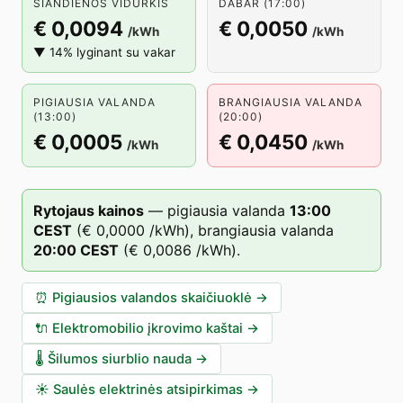
ŠIANDIENOS VIDURKIS
DABAR (17:00)
€ 0,0094
€ 0,0050
/kWh
/kWh
▼ 14% lyginant su vakar
PIGIAUSIA VALANDA
BRANGIAUSIA VALANDA
(13:00)
(20:00)
€ 0,0005
€ 0,0450
/kWh
/kWh
Rytojaus kainos
—
pigiausia valanda
13
:00
CEST
(
€ 0,0000
/kWh),
brangiausia valanda
20
:00
CEST
(
€ 0,0086
/kWh).
⏰
Pigiausios valandos skaičiuoklė
→
🔌
Elektromobilio įkrovimo kaštai
→
🌡️
Šilumos siurblio nauda
→
☀️
Saulės elektrinės atsipirkimas
→