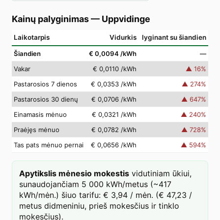
Kainų palyginimas
—
Uppvidinge
Laikotarpis
Vidurkis
lyginant su šiandien
Šiandien
€ 0,0094
/kWh
—
Vakar
€ 0,0110
/kWh
▲
16
%
Pastarosios 7 dienos
€ 0,0353
/kWh
▲
274
%
Pastarosios 30 dienų
€ 0,0706
/kWh
▲
647
%
Einamasis mėnuo
€ 0,0321
/kWh
▲
240
%
Praėjęs mėnuo
€ 0,0782
/kWh
▲
728
%
Tas pats mėnuo pernai
€ 0,0656
/kWh
▲
594
%
Apytikslis mėnesio mokestis
vidutiniam ūkiui,
sunaudojančiam 5 000 kWh/metus (~417
kWh/mėn.) šiuo tarifu: € 3,94 / mėn. (€ 47,23 /
metus didmeniniu, prieš mokesčius ir tinklo
mokesčius).