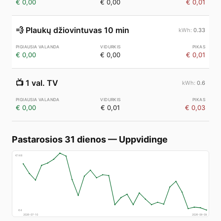
€ 0,00
€ 0,00
€ 0,01
💨
Plaukų džiovintuvas 10 min
0.33
€ 0,00
€ 0,00
€ 0,01
📺
1 val. TV
0.6
€ 0,00
€ 0,01
€ 0,03
Pastarosios 31 dienos
—
Uppvidinge
€
148
€
4
2026-07-10
2026-08-09