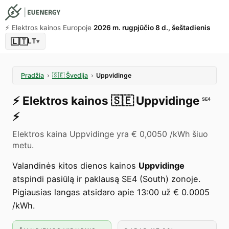
⚡️ Elektros kainos Europoje
2026 m. rugpjūčio 8 d., šeštadienis
🇱🇹
LT
▾
Pradžia
›
🇸🇪
Švedija
›
Uppvidinge
⚡️
Elektros kainos
🇸🇪
Uppvidinge
SE4
⚡️
Elektros kaina Uppvidinge yra € 0,0050 /kWh šiuo
metu.
Valandinės kitos dienos kainos
Uppvidinge
atspindi pasiūlą ir paklausą SE4 (South) zonoje.
Pigiausias langas atsidaro apie 13:00 už € 0.0005
/kWh.