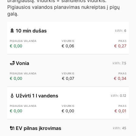
brangiausią. Vidurkis = šiandienos vidurkis.
Pigiausios valandos planavimas nukreiptas į pigų
galą.
🚿
10 min dušas
6
€ 0,00
€ 0,06
€ 0,27
🛁
Vonia
7.5
€ 0,00
€ 0,07
€ 0,34
💧
Užvirti 1 l vandens
0.12
€ 0,00
€ 0,00
€ 0,01
🔌
EV pilnas įkrovimas
45