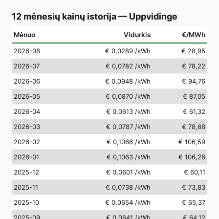
12 mėnesių kainų istorija
—
Uppvidinge
Mėnuo
Vidurkis
€/MWh
2026-08
€ 0,0289
/kWh
€ 28,95
2026-07
€ 0,0782
/kWh
€ 78,22
2026-06
€ 0,0948
/kWh
€ 94,76
2026-05
€ 0,0870
/kWh
€ 87,05
2026-04
€ 0,0613
/kWh
€ 61,32
2026-03
€ 0,0787
/kWh
€ 78,68
2026-02
€ 0,1066
/kWh
€ 106,59
2026-01
€ 0,1063
/kWh
€ 106,26
2025-12
€ 0,0601
/kWh
€ 60,11
2025-11
€ 0,0738
/kWh
€ 73,83
2025-10
€ 0,0654
/kWh
€ 65,37
2025-09
€ 0,0641
/kWh
€ 64,12