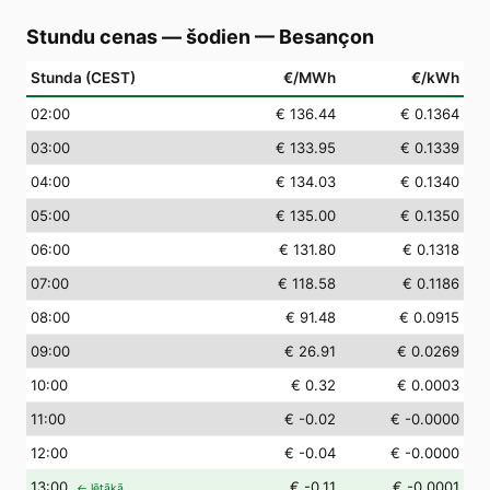
Stundu cenas — šodien
—
Besançon
Stunda (CEST)
€/MWh
€/kWh
02
:00
€ 136.44
€ 0.1364
03
:00
€ 133.95
€ 0.1339
04
:00
€ 134.03
€ 0.1340
05
:00
€ 135.00
€ 0.1350
06
:00
€ 131.80
€ 0.1318
07
:00
€ 118.58
€ 0.1186
08
:00
€ 91.48
€ 0.0915
09
:00
€ 26.91
€ 0.0269
10
:00
€ 0.32
€ 0.0003
11
:00
€ -0.02
€ -0.0000
12
:00
€ -0.04
€ -0.0000
13
:00
€ -0.11
€ -0.0001
← lētākā