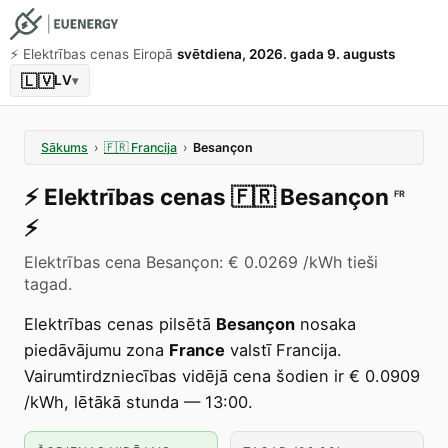
⚡️ Elektrības cenas Eiropā
svētdiena, 2026. gada 9. augusts
🇱🇻
LV
▾
Sākums
›
🇫🇷
Francija
›
Besançon
⚡️
Elektrības cenas
🇫🇷
Besançon
FR
⚡️
Elektrības cena Besançon: € 0.0269 /kWh tieši
tagad.
Elektrības cenas pilsētā
Besançon
nosaka
piedāvājumu zona
France
valstī Francija.
Vairumtirdzniecības vidējā cena šodien ir € 0.0909
/kWh, lētākā stunda — 13:00.