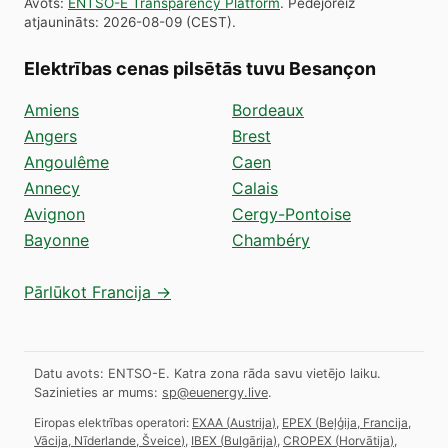
Avots
:
ENTSO-E Transparency Platform
.
Pēdējoreiz
atjaunināts
:
2026-08-09
(
CEST
).
Elektrības cenas pilsētās tuvu Besançon
Amiens
Bordeaux
Angers
Brest
Angoulême
Caen
Annecy
Calais
Avignon
Cergy-Pontoise
Bayonne
Chambéry
Pārlūkot Francija →
Datu avots: ENTSO-E. Katra zona rāda savu vietējo laiku.
Sazinieties ar mums:
sp@euenergy.live
.
Eiropas elektrības operatori:
EXAA
(
Austrija
)
,
EPEX
(
Beļģija, Francija,
Vācija, Nīderlande, Šveice
)
,
IBEX
(
Bulgārija
)
,
CROPEX
(
Horvātija
)
,