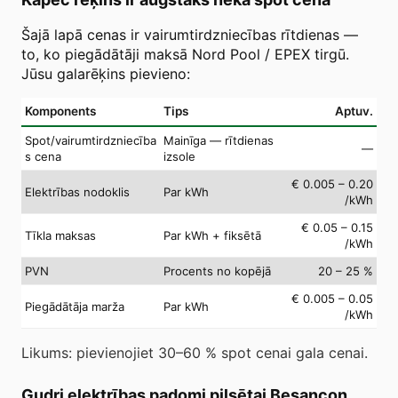
Šajā lapā cenas ir vairumtirdzniecības rītdienas —
to, ko piegādātāji maksā Nord Pool / EPEX tirgū.
Jūsu galarēķins pievieno:
Komponents
Tips
Aptuv.
Spot/vairumtirdzniecība
Mainīga — rītdienas
—
s cena
izsole
€ 0.005 – 0.20
Elektrības nodoklis
Par kWh
/kWh
€ 0.05 – 0.15
Tīkla maksas
Par kWh + fiksētā
/kWh
PVN
Procents no kopējā
20 – 25 %
€ 0.005 – 0.05
Piegādātāja marža
Par kWh
/kWh
Likums: pievienojiet 30–60 % spot cenai gala cenai.
Gudri elektrības padomi pilsētai Besançon