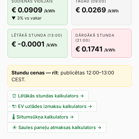
ŠODIENAS VIDĒJAIS
TAGAD (09:00)
€ 0.0909
€ 0.0269
/kWh
/kWh
▼ 3% vs vakar
LĒTĀKĀ STUNDA (13:00)
DĀRGĀKĀ STUNDA
(21:00)
€ -0.0001
/kWh
€ 0.1741
/kWh
Stundu cenas — rīt
:
publicētas 12:00–13:00
CEST
.
⏰
Lētākās stundas kalkulators
→
🔌
EV uzlādes izmaksu kalkulators
→
🌡️
Siltumsūkņa kalkulators
→
☀️
Saules paneļu atmaksas kalkulators
→