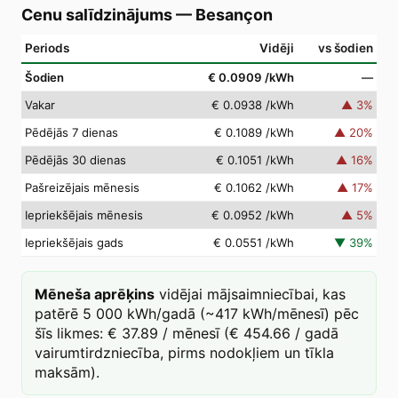
Cenu salīdzinājums
—
Besançon
Periods
Vidēji
vs šodien
Šodien
€ 0.0909
/kWh
—
Vakar
€ 0.0938
/kWh
▲
3
%
Pēdējās 7 dienas
€ 0.1089
/kWh
▲
20
%
Pēdējās 30 dienas
€ 0.1051
/kWh
▲
16
%
Pašreizējais mēnesis
€ 0.1062
/kWh
▲
17
%
Iepriekšējais mēnesis
€ 0.0952
/kWh
▲
5
%
Iepriekšējais gads
€ 0.0551
/kWh
▼
39
%
Mēneša aprēķins
vidējai mājsaimniecībai, kas
patērē 5 000 kWh/gadā (~417 kWh/mēnesī) pēc
šīs likmes: € 37.89 / mēnesī (€ 454.66 / gadā
vairumtirdzniecība, pirms nodokļiem un tīkla
maksām).