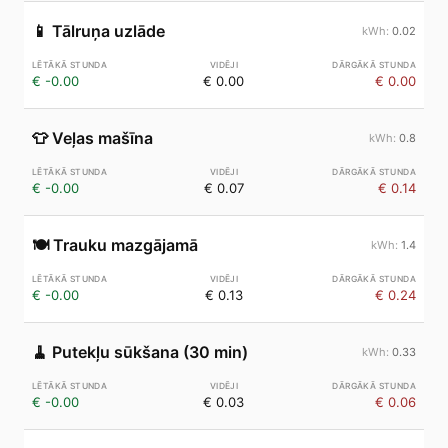
📱
Tālruņa uzlāde
0.02
€ -0.00
€ 0.00
€ 0.00
👕
Veļas mašīna
0.8
€ -0.00
€ 0.07
€ 0.14
🍽️
Trauku mazgājamā
1.4
€ -0.00
€ 0.13
€ 0.24
🧹
Putekļu sūkšana (30 min)
0.33
€ -0.00
€ 0.03
€ 0.06