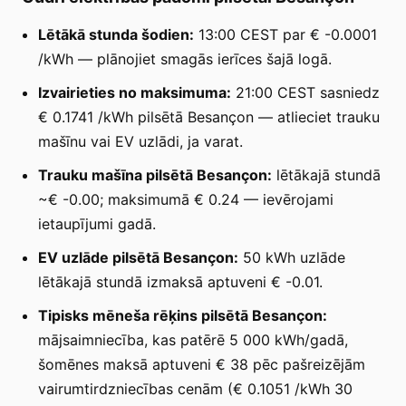
Lētākā stunda šodien:
13:00 CEST par € -0.0001
/kWh — plānojiet smagās ierīces šajā logā.
Izvairieties no maksimuma:
21:00 CEST sasniedz
€ 0.1741 /kWh pilsētā Besançon — atlieciet trauku
mašīnu vai EV uzlādi, ja varat.
Trauku mašīna pilsētā Besançon:
lētākajā stundā
~€ -0.00; maksimumā € 0.24 — ievērojami
ietaupījumi gadā.
EV uzlāde pilsētā Besançon:
50 kWh uzlāde
lētākajā stundā izmaksā aptuveni € -0.01.
Tipisks mēneša rēķins pilsētā Besançon:
mājsaimniecība, kas patērē 5 000 kWh/gadā,
šomēnes maksā aptuveni € 38 pēc pašreizējām
vairumtirdzniecības cenām (€ 0.1051 /kWh 30