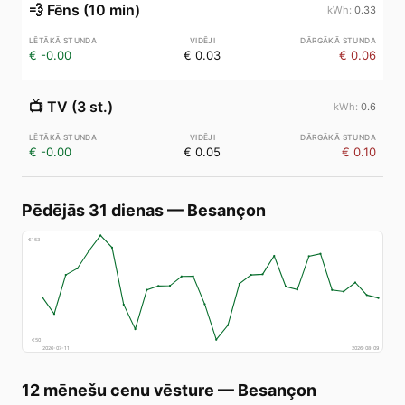
💨
Fēns (10 min)
0.33
€ -0.00
€ 0.03
€ 0.06
📺
TV (3 st.)
0.6
€ -0.00
€ 0.05
€ 0.10
Pēdējās 31 dienas
—
Besançon
€
153
€
50
2026-07-11
2026-08-09
12 mēnešu cenu vēsture
—
Besançon