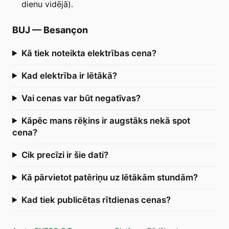
dienu vidējā).
BUJ
—
Besançon
Kā tiek noteikta elektrības cena?
Kad elektrība ir lētākā?
Vai cenas var būt negatīvas?
Kāpēc mans rēķins ir augstāks nekā spot
cena?
Cik precīzi ir šie dati?
Kā pārvietot patēriņu uz lētākām stundām?
Kad tiek publicētas rītdienas cenas?