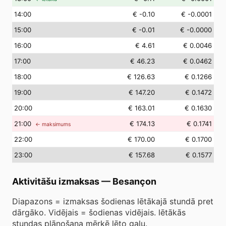
14
:00
€ -0.10
€ -0.0001
15
:00
€ -0.01
€ -0.0000
16
:00
€ 4.61
€ 0.0046
17
:00
€ 46.23
€ 0.0462
18
:00
€ 126.63
€ 0.1266
19
:00
€ 147.20
€ 0.1472
20
:00
€ 163.01
€ 0.1630
21
:00
€ 174.13
€ 0.1741
← maksimums
22
:00
€ 170.00
€ 0.1700
23
:00
€ 157.68
€ 0.1577
Aktivitāšu izmaksas
—
Besançon
Diapazons = izmaksas šodienas lētākajā stundā pret
dārgāko. Vidējais = šodienas vidējais. lētākās
stundas plānošana mērķē lēto galu.