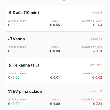
🚿
Duša (10 min)
6
€ -0.00
€ 0.55
€ 1.04
🛁
Vanna
7.5
€ -0.00
€ 0.68
€ 1.31
💧
Tējkanna (1 L)
0.12
€ -0.00
€ 0.01
€ 0.02
🔌
EV pilna uzlāde
45
€ -0.00
€ 4.09
€ 7.84