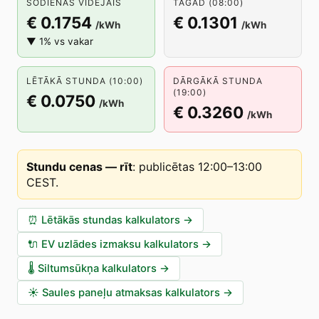
ŠODIENAS VIDĒJAIS
TAGAD (08:00)
€ 0.1754
€ 0.1301
/kWh
/kWh
▼ 1% vs vakar
LĒTĀKĀ STUNDA (10:00)
DĀRGĀKĀ STUNDA
(19:00)
€ 0.0750
/kWh
€ 0.3260
/kWh
Stundu cenas — rīt
:
publicētas 12:00–13:00
CEST
.
⏰
Lētākās stundas kalkulators
→
🔌
EV uzlādes izmaksu kalkulators
→
🌡️
Siltumsūkņa kalkulators
→
☀️
Saules paneļu atmaksas kalkulators
→