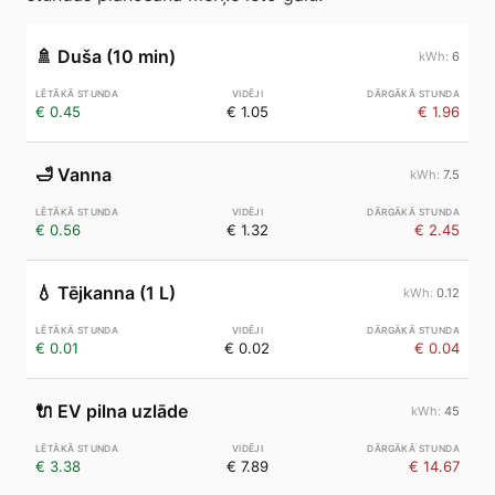
🚿
Duša (10 min)
6
€ 0.45
€ 1.05
€ 1.96
🛁
Vanna
7.5
€ 0.56
€ 1.32
€ 2.45
💧
Tējkanna (1 L)
0.12
€ 0.01
€ 0.02
€ 0.04
🔌
EV pilna uzlāde
45
€ 3.38
€ 7.89
€ 14.67