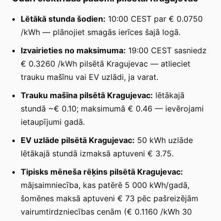
Lētākā stunda šodien:
10:00 CEST par € 0.0750
/kWh — plānojiet smagās ierīces šajā logā.
Izvairieties no maksimuma:
19:00 CEST sasniedz
€ 0.3260 /kWh pilsētā Kragujevac — atlieciet
trauku mašīnu vai EV uzlādi, ja varat.
Trauku mašīna pilsētā Kragujevac:
lētākajā
stundā ~€ 0.10; maksimumā € 0.46 — ievērojami
ietaupījumi gadā.
EV uzlāde pilsētā Kragujevac:
50 kWh uzlāde
lētākajā stundā izmaksā aptuveni € 3.75.
Tipisks mēneša rēķins pilsētā Kragujevac:
mājsaimniecība, kas patērē 5 000 kWh/gadā,
šomēnes maksā aptuveni € 73 pēc pašreizējām
vairumtirdzniecības cenām (€ 0.1160 /kWh 30