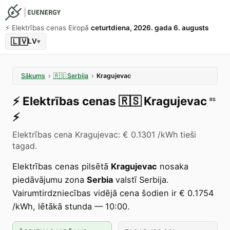
⚡️ Elektrības cenas Eiropā
ceturtdiena, 2026. gada 6. augusts
🇱🇻
LV
▾
Sākums
›
🇷🇸
Serbija
›
Kragujevac
⚡️
Elektrības cenas
🇷🇸
Kragujevac
RS
⚡️
Elektrības cena Kragujevac: € 0.1301 /kWh tieši
tagad.
Elektrības cenas pilsētā
Kragujevac
nosaka
piedāvājumu zona
Serbia
valstī Serbija.
Vairumtirdzniecības vidējā cena šodien ir € 0.1754
/kWh, lētākā stunda — 10:00.