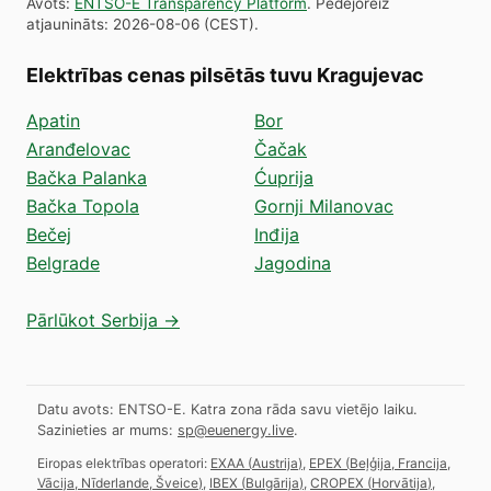
Avots
:
ENTSO-E Transparency Platform
.
Pēdējoreiz
atjaunināts
:
2026-08-06
(
CEST
).
Elektrības cenas pilsētās tuvu Kragujevac
Apatin
Bor
Aranđelovac
Čačak
Bačka Palanka
Ćuprija
Bačka Topola
Gornji Milanovac
Bečej
Inđija
Belgrade
Jagodina
Pārlūkot Serbija →
Datu avots: ENTSO-E. Katra zona rāda savu vietējo laiku.
Sazinieties ar mums:
sp@euenergy.live
.
Eiropas elektrības operatori:
EXAA
(
Austrija
)
,
EPEX
(
Beļģija, Francija,
Vācija, Nīderlande, Šveice
)
,
IBEX
(
Bulgārija
)
,
CROPEX
(
Horvātija
)
,