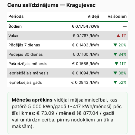
Cenu salīdzinājums
—
Kragujevac
Periods
Vidēji
vs šodien
Šodien
€ 0.1754
/kWh
—
Vakar
€ 0.1767
/kWh
▲
1
%
Pēdējās 7 dienas
€ 0.1403
/kWh
▼
20
%
Pēdējās 30 dienas
€ 0.1160
/kWh
▼
34
%
Pašreizējais mēnesis
€ 0.1566
/kWh
▼
11
%
Iepriekšējais mēnesis
€ 0.1094
/kWh
▼
38
%
Iepriekšējais gads
€ 0.0843
/kWh
▼
52
%
Mēneša aprēķins
vidējai mājsaimniecībai, kas
patērē 5 000 kWh/gadā (~417 kWh/mēnesī) pēc
šīs likmes: € 73.09 / mēnesī (€ 877.04 / gadā
vairumtirdzniecība, pirms nodokļiem un tīkla
maksām).