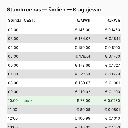
Stundu cenas — šodien
—
Kragujevac
Stunda (CEST)
€/MWh
€/kWh
02
:00
€ 145.00
€ 0.1450
03
:00
€ 154.07
€ 0.1541
04
:00
€ 150.00
€ 0.1500
05
:00
€ 176.01
€ 0.1760
06
:00
€ 172.68
€ 0.1727
07
:00
€ 122.91
€ 0.1229
08
:00
€ 130.07
€ 0.1301
09
:00
€ 110.02
€ 0.1100
10
:00
€ 75.00
€ 0.0750
← lētākā
11
:00
€ 80.09
€ 0.0801
12
:00
€ 100.99
€ 0.1010
13
:00
€ 110.03
€ 0.1100