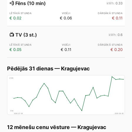
💨
Fēns (10 min)
0.33
€ 0.02
€ 0.06
€ 0.11
📺
TV (3 st.)
0.6
€ 0.05
€ 0.11
€ 0.20
Pēdējās 31 dienas
—
Kragujevac
€
185
€
58
2026-07-08
2026-08-06
12 mēnešu cenu vēsture
—
Kragujevac