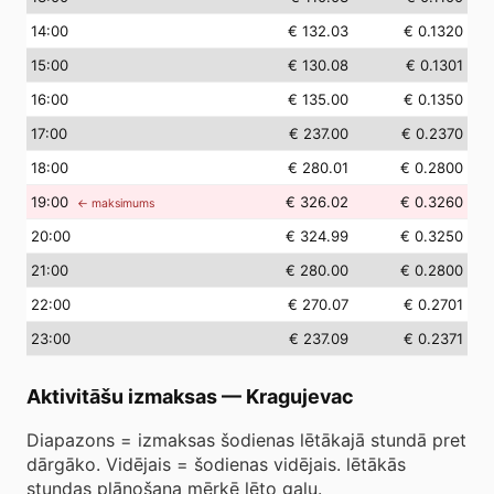
14
:00
€ 132.03
€ 0.1320
15
:00
€ 130.08
€ 0.1301
16
:00
€ 135.00
€ 0.1350
17
:00
€ 237.00
€ 0.2370
18
:00
€ 280.01
€ 0.2800
19
:00
€ 326.02
€ 0.3260
← maksimums
20
:00
€ 324.99
€ 0.3250
21
:00
€ 280.00
€ 0.2800
22
:00
€ 270.07
€ 0.2701
23
:00
€ 237.09
€ 0.2371
Aktivitāšu izmaksas
—
Kragujevac
Diapazons = izmaksas šodienas lētākajā stundā pret
dārgāko. Vidējais = šodienas vidējais. lētākās
stundas plānošana mērķē lēto galu.