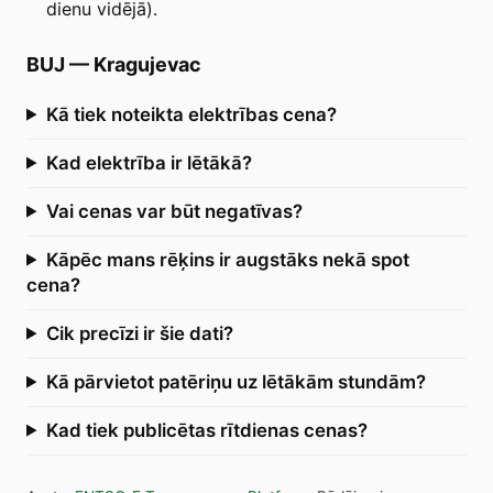
dienu vidējā).
BUJ
—
Kragujevac
Kā tiek noteikta elektrības cena?
Kad elektrība ir lētākā?
Vai cenas var būt negatīvas?
Kāpēc mans rēķins ir augstāks nekā spot
cena?
Cik precīzi ir šie dati?
Kā pārvietot patēriņu uz lētākām stundām?
Kad tiek publicētas rītdienas cenas?