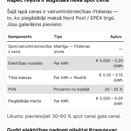
Šajā lapā cenas ir vairumtirdzniecības rītdienas —
to, ko piegādātāji maksā Nord Pool / EPEX tirgū.
Jūsu galarēķins pievieno:
Komponents
Tips
Aptuv.
Spot/vairumtirdzniecība
Mainīga — rītdienas
—
s cena
izsole
€ 0.005 – 0.20
Elektrības nodoklis
Par kWh
/kWh
€ 0.05 – 0.15
Tīkla maksas
Par kWh + fiksētā
/kWh
PVN
Procents no kopējā
20 – 25 %
€ 0.005 – 0.05
Piegādātāja marža
Par kWh
/kWh
Likums: pievienojiet 30–60 % spot cenai gala cenai.
Gudri elektrības padomi pilsētai Kragujevac