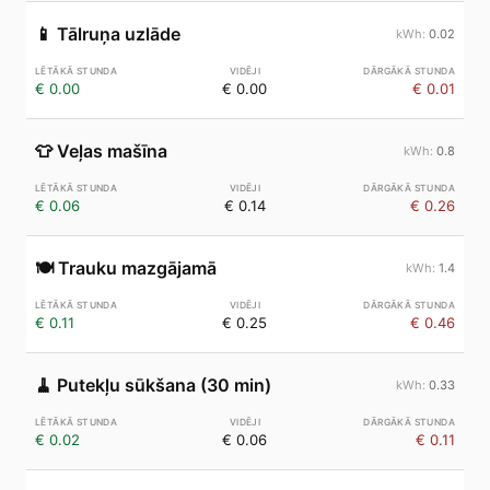
📱
Tālruņa uzlāde
0.02
€ 0.00
€ 0.00
€ 0.01
👕
Veļas mašīna
0.8
€ 0.06
€ 0.14
€ 0.26
🍽️
Trauku mazgājamā
1.4
€ 0.11
€ 0.25
€ 0.46
🧹
Putekļu sūkšana (30 min)
0.33
€ 0.02
€ 0.06
€ 0.11