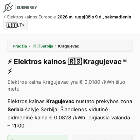
⚡️ Elektros kainos Europoje
2026 m. rugpjūčio 9 d., sekmadienis
🇱🇹
LT
▾
Pradžia
›
🇷🇸
Serbija
›
Kragujevac
⚡️
Elektros kainos
🇷🇸
Kragujevac
RS
⚡️
Elektros kaina Kragujevac yra € 0,0180 /kWh šiuo
metu.
Elektros kainas
Kragujevac
nustato prekybos zona
Serbia
šalyje Serbija. Šiandienos vidutinė
didmeninė kaina € 0.0828 /kWh, pigiausia valanda
– 11:00.