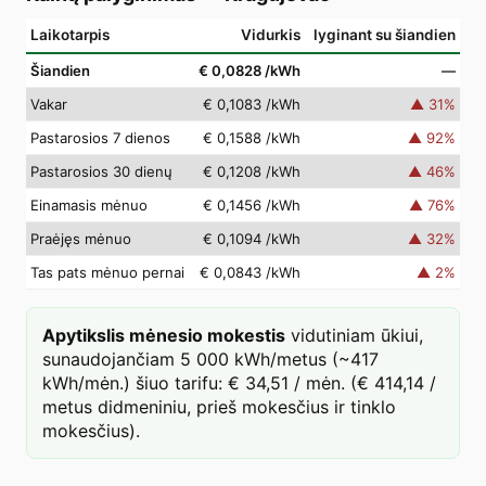
Laikotarpis
Vidurkis
lyginant su šiandien
Šiandien
€ 0,0828
/kWh
—
Vakar
€ 0,1083
/kWh
▲
31
%
Pastarosios 7 dienos
€ 0,1588
/kWh
▲
92
%
Pastarosios 30 dienų
€ 0,1208
/kWh
▲
46
%
Einamasis mėnuo
€ 0,1456
/kWh
▲
76
%
Praėjęs mėnuo
€ 0,1094
/kWh
▲
32
%
Tas pats mėnuo pernai
€ 0,0843
/kWh
▲
2
%
Apytikslis mėnesio mokestis
vidutiniam ūkiui,
sunaudojančiam 5 000 kWh/metus (~417
kWh/mėn.) šiuo tarifu: € 34,51 / mėn. (€ 414,14 /
metus didmeniniu, prieš mokesčius ir tinklo
mokesčius).