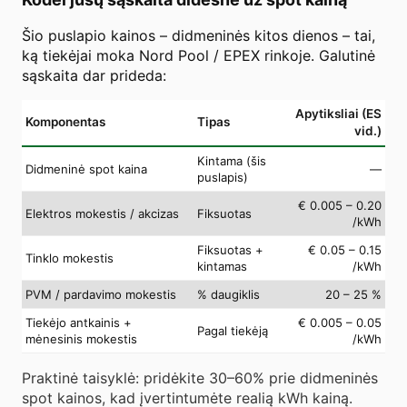
Šio puslapio kainos – didmeninės kitos dienos – tai,
ką tiekėjai moka Nord Pool / EPEX rinkoje. Galutinė
sąskaita dar prideda:
Apytiksliai (ES
Komponentas
Tipas
vid.)
Kintama (šis
Didmeninė spot kaina
—
puslapis)
€ 0.005 – 0.20
Elektros mokestis / akcizas
Fiksuotas
/kWh
Fiksuotas +
€ 0.05 – 0.15
Tinklo mokestis
kintamas
/kWh
PVM / pardavimo mokestis
% daugiklis
20 – 25 %
Tiekėjo antkainis +
€ 0.005 – 0.05
Pagal tiekėją
mėnesinis mokestis
/kWh
Praktinė taisyklė: pridėkite 30–60% prie didmeninės
spot kainos, kad įvertintumėte realią kWh kainą.