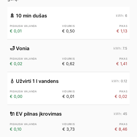
🚿
10 min dušas
6
€ 0,01
€ 0,50
€ 1,13
🛁
Vonia
7.5
€ 0,02
€ 0,62
€ 1,41
💧
Užvirti 1 l vandens
0.12
€ 0,00
€ 0,01
€ 0,02
🔌
EV pilnas įkrovimas
45
€ 0,10
€ 3,73
€ 8,46