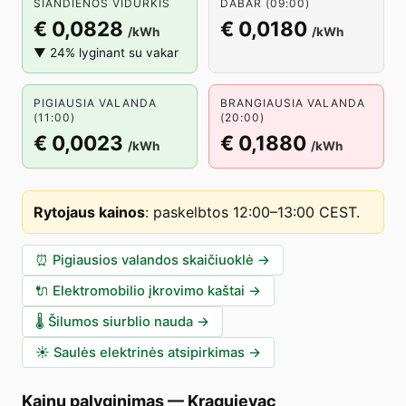
ŠIANDIENOS VIDURKIS
DABAR (09:00)
€ 0,0828
€ 0,0180
/kWh
/kWh
▼ 24% lyginant su vakar
PIGIAUSIA VALANDA
BRANGIAUSIA VALANDA
(11:00)
(20:00)
€ 0,0023
€ 0,1880
/kWh
/kWh
Rytojaus kainos
:
paskelbtos 12:00–13:00 CEST
.
⏰
Pigiausios valandos skaičiuoklė
→
🔌
Elektromobilio įkrovimo kaštai
→
🌡️
Šilumos siurblio nauda
→
☀️
Saulės elektrinės atsipirkimas
→
Kainų palyginimas
—
Kragujevac