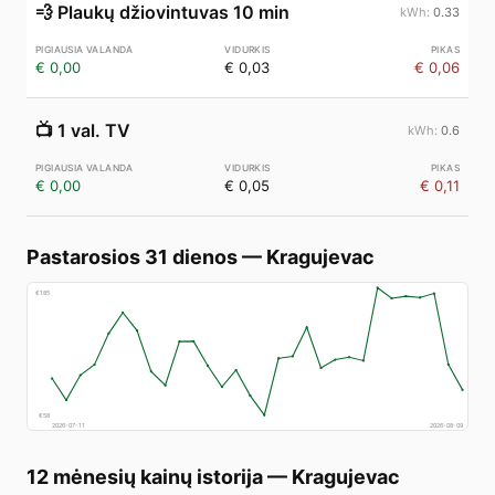
💨
Plaukų džiovintuvas 10 min
0.33
€ 0,00
€ 0,03
€ 0,06
📺
1 val. TV
0.6
€ 0,00
€ 0,05
€ 0,11
Pastarosios 31 dienos
—
Kragujevac
€
185
€
58
2026-07-11
2026-08-09
12 mėnesių kainų istorija
—
Kragujevac