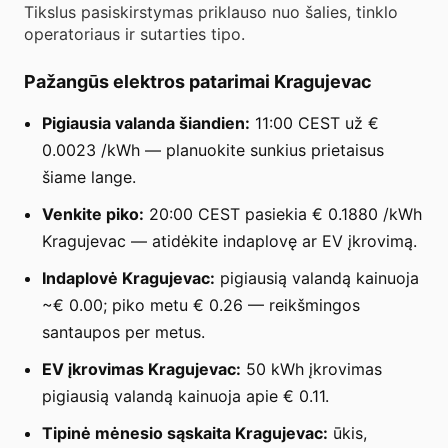
Tikslus pasiskirstymas priklauso nuo šalies, tinklo
operatoriaus ir sutarties tipo.
Pažangūs elektros patarimai Kragujevac
Pigiausia valanda šiandien:
11:00 CEST už €
0.0023 /kWh — planuokite sunkius prietaisus
šiame lange.
Venkite piko:
20:00 CEST pasiekia € 0.1880 /kWh
Kragujevac — atidėkite indaplovę ar EV įkrovimą.
Indaplovė Kragujevac:
pigiausią valandą kainuoja
~€ 0.00; piko metu € 0.26 — reikšmingos
santaupos per metus.
EV įkrovimas Kragujevac:
50 kWh įkrovimas
pigiausią valandą kainuoja apie € 0.11.
Tipinė mėnesio sąskaita Kragujevac:
ūkis,