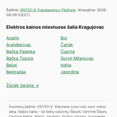
Šaltinis
:
ENTSO-E Transparency Platform
.
Atnaujinta
:
2026-
08-09
(
CEST
).
Elektros kainos miestuose šalia Kragujevac
Apatin
Bor
Aranđelovac
Čačak
Bačka Palanka
Ćuprija
Bačka Topola
Gornji Milanovac
Bečej
Inđija
Belgradas
Jagodina
Žiūrėti Serbija →
Duomenų šaltinis: ENTSO-E. Kiekviena zona rodo savo vietos
laiką. Italijos kaina – tai šešių subzonų (Šiaurė, Centrinė Šiaurė,
Centrinė Pietūs, Pietūs, Sardinija, Sicilija) vidurkis.
Susisiekite