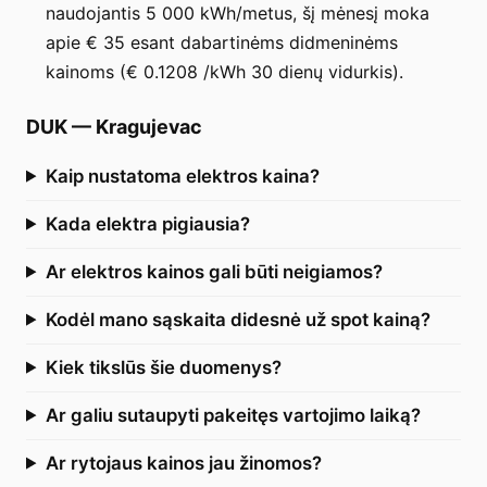
naudojantis 5 000 kWh/metus, šį mėnesį moka
apie € 35 esant dabartinėms didmeninėms
kainoms (€ 0.1208 /kWh 30 dienų vidurkis).
DUK
—
Kragujevac
Kaip nustatoma elektros kaina?
Kada elektra pigiausia?
Ar elektros kainos gali būti neigiamos?
Kodėl mano sąskaita didesnė už spot kainą?
Kiek tikslūs šie duomenys?
Ar galiu sutaupyti pakeitęs vartojimo laiką?
Ar rytojaus kainos jau žinomos?