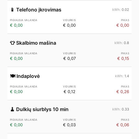
📱
Telefono įkrovimas
0.02
€ 0,00
€ 0,00
€ 0,00
👕
Skalbimo mašina
0.8
€ 0,00
€ 0,07
€ 0,15
🍽️
Indaplovė
1.4
€ 0,00
€ 0,12
€ 0,26
🧹
Dulkių siurblys 10 min
0.33
€ 0,00
€ 0,03
€ 0,06