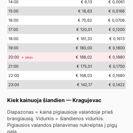
14
:00
€ 6,13
€ 0,0061
15
:00
€ 16,63
€ 0,0166
16
:00
€ 70,62
€ 0,0706
17
:00
€ 120,01
€ 0,1200
18
:00
€ 161,33
€ 0,1613
19
:00
€ 180,00
€ 0,1800
20
:00
€ 188,02
€ 0,1880
← pikas
21
:00
€ 175,01
€ 0,1750
22
:00
€ 168,03
€ 0,1680
23
:00
€ 142,17
€ 0,1422
Kiek kainuoja šiandien
—
Kragujevac
Diapazonas = kaina pigiausioje valandoje prieš
brangiausią. Vidurkis = šiandienos vidurkis.
Pigiausios valandos planavimas nukreiptas į pigų
galą.