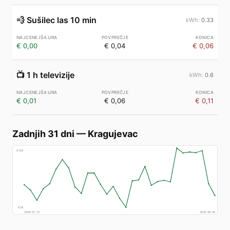
💨
Sušilec las 10 min
0.33
€ 0,00
€ 0,04
€ 0,06
📺
1 h televizije
0.6
€ 0,01
€ 0,06
€ 0,11
Zadnjih 31 dni
—
Kragujevac
€
185
€
58
2026-07-10
2026-08-09