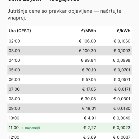
Jutrišnje cene so pravkar objavljene — načrtujte
vnaprej.
Ura (CEST)
€/MWh
€/kWh
02
:00
€ 106,00
€ 0,1060
03
:00
€ 100,30
€ 0,1003
04
:00
€ 99,84
€ 0,0998
05
:00
€ 70,10
€ 0,0701
06
:00
€ 57,05
€ 0,0571
07
:00
€ 17,05
€ 0,0171
08
:00
€ 30,08
€ 0,0301
09
:00
€ 18,01
€ 0,0180
10
:00
€ 4,91
€ 0,0049
11
:00
€ 2,27
€ 0,0023
← najcenejši
12
:00
€ 3,69
€ 0,0037