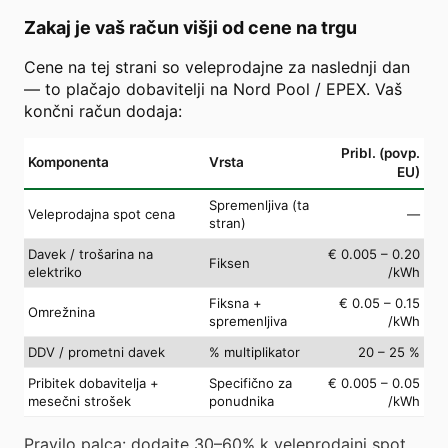
Zakaj je vaš račun višji od cene na trgu
Cene na tej strani so veleprodajne za naslednji dan
— to plačajo dobavitelji na Nord Pool / EPEX. Vaš
končni račun dodaja:
Pribl. (povp.
Komponenta
Vrsta
EU)
Spremenljiva (ta
Veleprodajna spot cena
—
stran)
Davek / trošarina na
€ 0.005 – 0.20
Fiksen
elektriko
/kWh
Fiksna +
€ 0.05 – 0.15
Omrežnina
spremenljiva
/kWh
DDV / prometni davek
% multiplikator
20 – 25 %
Pribitek dobavitelja +
Specifično za
€ 0.005 – 0.05
mesečni strošek
ponudnika
/kWh
Pravilo palca: dodajte 30–60% k veleprodajni spot