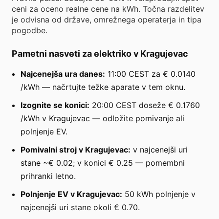
ceni za oceno realne cene na kWh. Točna razdelitev
je odvisna od države, omrežnega operaterja in tipa
pogodbe.
Pametni nasveti za elektriko v Kragujevac
Najcenejša ura danes:
11:00 CEST za € 0.0140
/kWh — načrtujte težke aparate v tem oknu.
Izognite se konici:
20:00 CEST doseže € 0.1760
/kWh v Kragujevac — odložite pomivanje ali
polnjenje EV.
Pomivalni stroj v Kragujevac:
v najcenejši uri
stane ~€ 0.02; v konici € 0.25 — pomembni
prihranki letno.
Polnjenje EV v Kragujevac:
50 kWh polnjenje v
najcenejši uri stane okoli € 0.70.