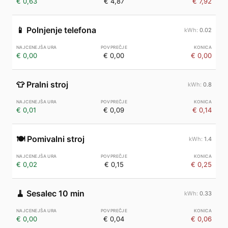
€ 0,63
€ 4,87
€ 7,92
📱
Polnjenje telefona
0.02
€ 0,00
€ 0,00
€ 0,00
👕
Pralni stroj
0.8
€ 0,01
€ 0,09
€ 0,14
🍽️
Pomivalni stroj
1.4
€ 0,02
€ 0,15
€ 0,25
🧹
Sesalec 10 min
0.33
€ 0,00
€ 0,04
€ 0,06