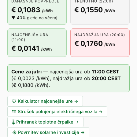
DANAŠNJE POVPREČJE
TRENUTNO (22:00)
€ 0,1083
€ 0,1550
/kWh
/kWh
▼ 40% glede na včeraj
NAJCENEJŠA URA
NAJDRAŽJA URA (20:00)
(11:00)
€ 0,1760
/kWh
€ 0,0141
/kWh
Cene za jutri
—
najcenejša ura ob
11
:00
CEST
(
€ 0,0023
/kWh),
najdražja ura ob
20
:00
CEST
(
€ 0,1880
/kWh).
⏰
Kalkulator najcenejše ure
→
🔌
Strošek polnjenja električnega vozila
→
🌡️
Prihranek toplotne črpalke
→
☀️
Povrnitev solarne investicije
→