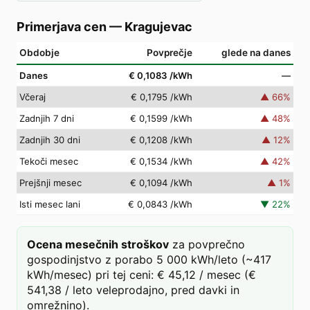
Primerjava cen
—
Kragujevac
Obdobje
Povprečje
glede na danes
Danes
€ 0,1083
/kWh
—
Včeraj
€ 0,1795
/kWh
▲
66
%
Zadnjih 7 dni
€ 0,1599
/kWh
▲
48
%
Zadnjih 30 dni
€ 0,1208
/kWh
▲
12
%
Tekoči mesec
€ 0,1534
/kWh
▲
42
%
Prejšnji mesec
€ 0,1094
/kWh
▲
1
%
Isti mesec lani
€ 0,0843
/kWh
▼
22
%
Ocena mesečnih stroškov
za povprečno
gospodinjstvo z porabo 5 000 kWh/leto (~417
kWh/mesec) pri tej ceni: € 45,12 / mesec (€
541,38 / leto veleprodajno, pred davki in
omrežnino).