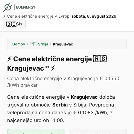
⚡️ Cene električne energije v Evropi
sobota, 8. avgust 2026
🇸🇮
SI
▾
Domov
›
🇷🇸
Srbija
›
Kragujevac
⚡️
Cene električne energije
🇷🇸
Kragujevac
⚡️
RS
Cena električne energije v Kragujevac je € 0,1550
/kWh pravkar.
Cene električne energije v
Kragujevac
določa
trgovalno območje
Serbia
v Srbija. Povprečna
veleprodajna cena danes je € 0.1083 /kWh, z
najcenejšo uro ob 11:00.