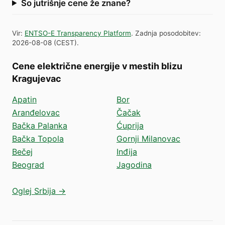
So jutrišnje cene že znane?
Vir
:
ENTSO-E Transparency Platform
.
Zadnja posodobitev
:
2026-08-08
(
CEST
).
Cene električne energije v mestih blizu
Kragujevac
Apatin
Bor
Aranđelovac
Čačak
Bačka Palanka
Ćuprija
Bačka Topola
Gornji Milanovac
Bečej
Inđija
Beograd
Jagodina
Oglej Srbija →