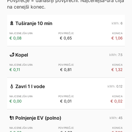
Povprečje = današnji povprečni. Najcenejša-ura cilja
na cenejši konec.
🚿
Tuširanje 10 min
6
€ 0,08
€ 0,65
€ 1,06
🛁
Kopel
7.5
€ 0,11
€ 0,81
€ 1,32
💧
Zavri 1 l vode
0.12
€ 0,00
€ 0,01
€ 0,02
🔌
Polnjenje EV (polno)
45