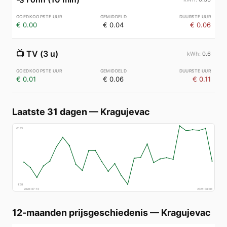
€ 0.00
€ 0.04
€ 0.06
📺
TV (3 u)
0.6
€ 0.01
€ 0.06
€ 0.11
Laatste 31 dagen
—
Kragujevac
€
185
€
58
2026-07-10
2026-08-08
12-maanden prijsgeschiedenis
—
Kragujevac