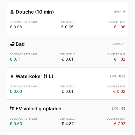
🚿
Douche (10 min)
6
€ 0.08
€ 0.65
€ 1.06
🛁
Bad
7.5
€ 0.11
€ 0.81
€ 1.32
💧
Waterkoker (1 L)
0.12
€ 0.00
€ 0.01
€ 0.02
🔌
EV volledig opladen
45
€ 0.63
€ 4.87
€ 7.92