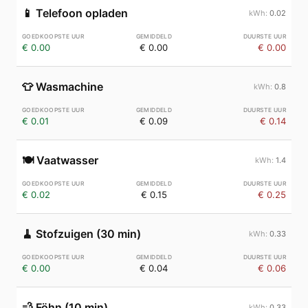
📱
Telefoon opladen
0.02
€ 0.00
€ 0.00
€ 0.00
👕
Wasmachine
0.8
€ 0.01
€ 0.09
€ 0.14
🍽️
Vaatwasser
1.4
€ 0.02
€ 0.15
€ 0.25
🧹
Stofzuigen (30 min)
0.33
€ 0.00
€ 0.04
€ 0.06
💨
Föhn (10 min)
0.33