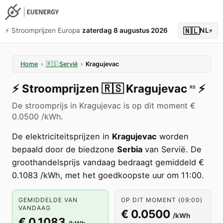
🇳🇱
⚡️ Stroomprijzen Europa
zaterdag 8 augustus 2026
NL
▾
Home
›
🇷🇸
Servië
›
Kragujevac
⚡️
Stroomprijzen
🇷🇸
Kragujevac
⚡️
RS
De stroomprijs in Kragujevac is op dit moment €
0.0500 /kWh.
De elektriciteitsprijzen in
Kragujevac
worden
bepaald door de biedzone
Serbia
van Servië. De
groothandelsprijs vandaag bedraagt gemiddeld €
0.1083 /kWh, met het goedkoopste uur om 11:00.
GEMIDDELDE VAN
OP DIT MOMENT (09:00)
VANDAAG
€ 0.0500
/kWh
€ 0.1083