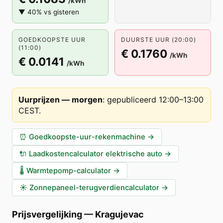
/kWh
▼ 40% vs gisteren
GOEDKOOPSTE UUR
DUURSTE UUR (20:00)
(11:00)
€ 0.1760
/kWh
€ 0.0141
/kWh
Uurprijzen — morgen
:
gepubliceerd 12:00–13:00
CEST
.
⏰
Goedkoopste-uur-rekenmachine
→
🔌
Laadkostencalculator elektrische auto
→
🌡️
Warmtepomp-calculator
→
☀️
Zonnepaneel-terugverdiencalculator
→
Prijsvergelijking
—
Kragujevac