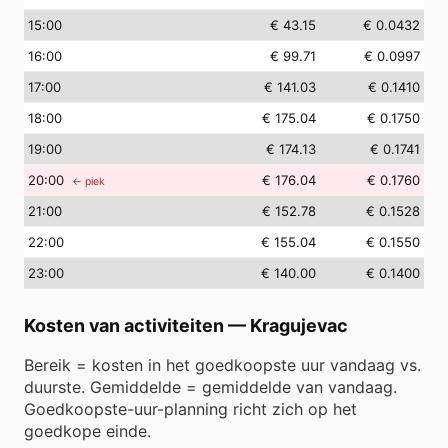
15
:00
€ 43.15
€ 0.0432
16
:00
€ 99.71
€ 0.0997
17
:00
€ 141.03
€ 0.1410
18
:00
€ 175.04
€ 0.1750
19
:00
€ 174.13
€ 0.1741
20
:00
€ 176.04
€ 0.1760
← piek
21
:00
€ 152.78
€ 0.1528
22
:00
€ 155.04
€ 0.1550
23
:00
€ 140.00
€ 0.1400
Kosten van activiteiten
—
Kragujevac
Bereik = kosten in het goedkoopste uur vandaag vs.
duurste. Gemiddelde = gemiddelde van vandaag.
Goedkoopste-uur-planning richt zich op het
goedkope einde.