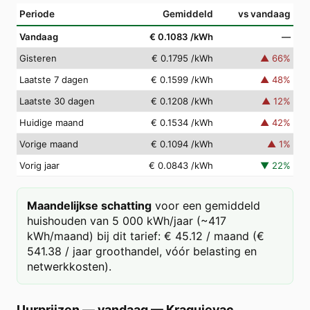
Periode
Gemiddeld
vs vandaag
Vandaag
€ 0.1083
/kWh
—
Gisteren
€ 0.1795
/kWh
▲
66
%
Laatste 7 dagen
€ 0.1599
/kWh
▲
48
%
Laatste 30 dagen
€ 0.1208
/kWh
▲
12
%
Huidige maand
€ 0.1534
/kWh
▲
42
%
Vorige maand
€ 0.1094
/kWh
▲
1
%
Vorig jaar
€ 0.0843
/kWh
▼
22
%
Maandelijkse schatting
voor een gemiddeld
huishouden van 5 000 kWh/jaar (~417
kWh/maand) bij dit tarief: € 45.12 / maand (€
541.38 / jaar groothandel, vóór belasting en
netwerkkosten).
Uurprijzen — vandaag
—
Kragujevac