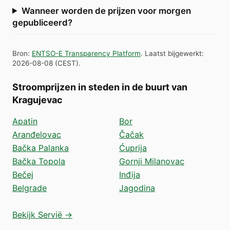
Wanneer worden de prijzen voor morgen
gepubliceerd?
Bron
:
ENTSO-E Transparency Platform
.
Laatst bijgewerkt
:
2026-08-08
(
CEST
).
Stroomprijzen in steden in de buurt van
Kragujevac
Apatin
Bor
Aranđelovac
Čačak
Bačka Palanka
Ćuprija
Bačka Topola
Gornji Milanovac
Bečej
Inđija
Belgrade
Jagodina
Bekijk Servië →