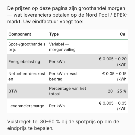
De prijzen op deze pagina zijn groothandel morgen
— wat leveranciers betalen op de Nord Pool / EPEX-
markt. Uw eindfactuur voegt toe:
Component
Type
Ca.
Spot-/groothandels
Variabel —
—
prijs
morgenveiling
€ 0.005 – 0.20
Energiebelasting
Per kWh
/kWh
Netbeheerderskost
Per kWh + vast
€ 0.05 – 0.15
en
bedrag
/kWh
Percentage van het
BTW
20 – 25 %
totaal
€ 0.005 – 0.05
Leveranciersmarge
Per kWh
/kWh
Vuistregel: tel 30–60 % bij de spotprijs op om de
eindprijs te bepalen.