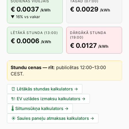
ŠODIENAS VIDĒJAIS
TAGAD (07:00)
€ 0.0037
€ 0.0029
/kWh
/kWh
▼ 16% vs vakar
LĒTĀKĀ STUNDA (13:00)
DĀRGĀKĀ STUNDA
(19:00)
€ 0.0006
/kWh
€ 0.0127
/kWh
Stundu cenas — rīt
:
publicētas 12:00–13:00
CEST
.
⏰
Lētākās stundas kalkulators
→
🔌
EV uzlādes izmaksu kalkulators
→
🌡️
Siltumsūkņa kalkulators
→
☀️
Saules paneļu atmaksas kalkulators
→