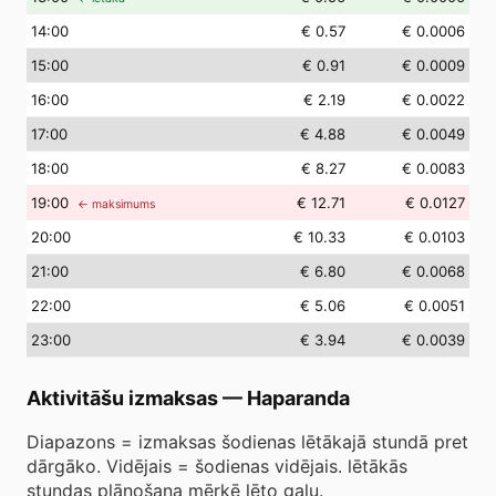
14
:00
€ 0.57
€ 0.0006
15
:00
€ 0.91
€ 0.0009
16
:00
€ 2.19
€ 0.0022
17
:00
€ 4.88
€ 0.0049
18
:00
€ 8.27
€ 0.0083
19
:00
€ 12.71
€ 0.0127
← maksimums
20
:00
€ 10.33
€ 0.0103
21
:00
€ 6.80
€ 0.0068
22
:00
€ 5.06
€ 0.0051
23
:00
€ 3.94
€ 0.0039
Aktivitāšu izmaksas
—
Haparanda
Diapazons = izmaksas šodienas lētākajā stundā pret
dārgāko. Vidējais = šodienas vidējais. lētākās
stundas plānošana mērķē lēto galu.