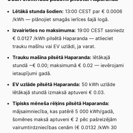
Lētākā stunda šodien:
13:00 CEST par € 0.0006
/kWh — plānojiet smagās ierīces šajā logā.
Izvairieties no maksimuma:
19:00 CEST sasniedz
€ 0.0127 /kWh pilsētā Haparanda — atlieciet
trauku mašīnu vai EV uzlādi, ja varat.
Trauku mašīna pilsētā Haparanda:
lētākajā
stundā ~€ 0.00; maksimumā € 0.02 — ievērojami
ietaupījumi gadā.
EV uzlāde pilsētā Haparanda:
50 kWh uzlāde
lētākajā stundā izmaksā aptuveni € 0.03.
Tipisks mēneša rēķins pilsētā Haparanda:
mājsaimniecība, kas patērē 5 000 kWh/gadā,
šomēnes maksā aptuveni € 2 pēc pašreizējām
vairumtirdzniecības cenām (€ 0.0132 /kWh 30