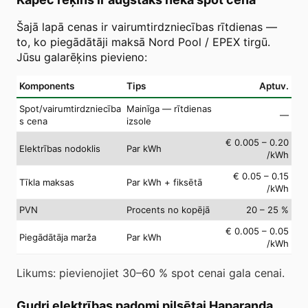
Šajā lapā cenas ir vairumtirdzniecības rītdienas —
to, ko piegādātāji maksā Nord Pool / EPEX tirgū.
Jūsu galarēķins pievieno:
Komponents
Tips
Aptuv.
Spot/vairumtirdzniecība
Mainīga — rītdienas
—
s cena
izsole
€ 0.005 – 0.20
Elektrības nodoklis
Par kWh
/kWh
€ 0.05 – 0.15
Tīkla maksas
Par kWh + fiksētā
/kWh
PVN
Procents no kopējā
20 – 25 %
€ 0.005 – 0.05
Piegādātāja marža
Par kWh
/kWh
Likums: pievienojiet 30–60 % spot cenai gala cenai.
Gudri elektrības padomi pilsētai Haparanda