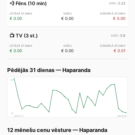
💨
Fēns (10 min)
0.33
€ 0.00
€ 0.00
€ 0.00
📺
TV (3 st.)
0.6
€ 0.00
€ 0.00
€ 0.01
Pēdējās 31 dienas
—
Haparanda
€
28
€
3
2026-07-10
2026-08-08
12 mēnešu cenu vēsture
—
Haparanda