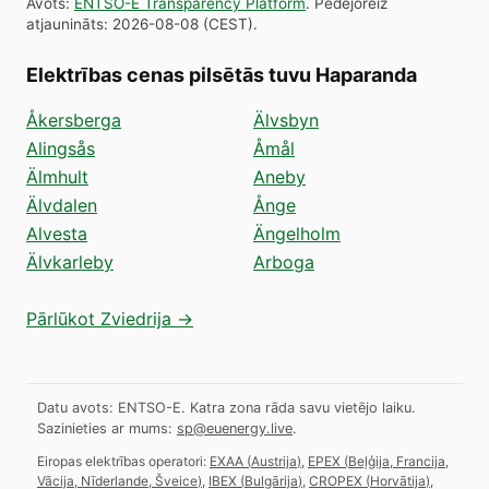
Avots
:
ENTSO-E Transparency Platform
.
Pēdējoreiz
atjaunināts
:
2026-08-08
(
CEST
).
Elektrības cenas pilsētās tuvu Haparanda
Åkersberga
Älvsbyn
Alingsås
Åmål
Älmhult
Aneby
Älvdalen
Ånge
Alvesta
Ängelholm
Älvkarleby
Arboga
Pārlūkot Zviedrija →
Datu avots: ENTSO-E. Katra zona rāda savu vietējo laiku.
Sazinieties ar mums:
sp@euenergy.live
.
Eiropas elektrības operatori:
EXAA
(
Austrija
)
,
EPEX
(
Beļģija, Francija,
Vācija, Nīderlande, Šveice
)
,
IBEX
(
Bulgārija
)
,
CROPEX
(
Horvātija
)
,