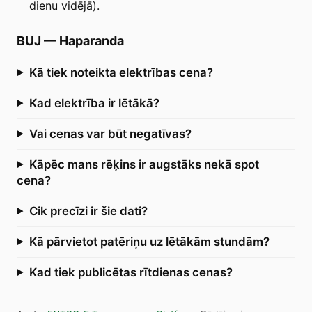
dienu vidējā).
BUJ
—
Haparanda
Kā tiek noteikta elektrības cena?
Kad elektrība ir lētākā?
Vai cenas var būt negatīvas?
Kāpēc mans rēķins ir augstāks nekā spot
cena?
Cik precīzi ir šie dati?
Kā pārvietot patēriņu uz lētākām stundām?
Kad tiek publicētas rītdienas cenas?