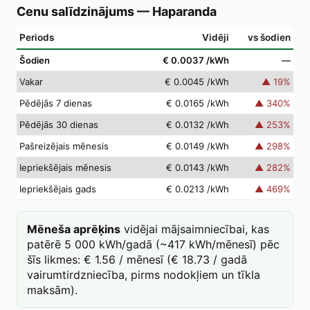
Cenu salīdzinājums
—
Haparanda
Periods
Vidēji
vs šodien
Šodien
€ 0.0037
/kWh
—
Vakar
€ 0.0045
/kWh
▲
19
%
Pēdējās 7 dienas
€ 0.0165
/kWh
▲
340
%
Pēdējās 30 dienas
€ 0.0132
/kWh
▲
253
%
Pašreizējais mēnesis
€ 0.0149
/kWh
▲
298
%
Iepriekšējais mēnesis
€ 0.0143
/kWh
▲
282
%
Iepriekšējais gads
€ 0.0213
/kWh
▲
469
%
Mēneša aprēķins
vidējai mājsaimniecībai, kas
patērē 5 000 kWh/gadā (~417 kWh/mēnesī) pēc
šīs likmes: € 1.56 / mēnesī (€ 18.73 / gadā
vairumtirdzniecība, pirms nodokļiem un tīkla
maksām).