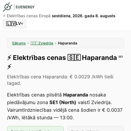
⚡️ Elektrības cenas Eiropā
sestdiena, 2026. gada 8. augusts
🇱🇻
LV
▾
Sākums
›
🇸🇪
Zviedrija
›
Haparanda
⚡️
Elektrības cenas
🇸🇪
Haparanda
SE1
⚡️
Elektrības cena Haparanda: € 0.0029 /kWh tieši
tagad.
Elektrības cenas pilsētā
Haparanda
nosaka
piedāvājumu zona
SE1 (North)
valstī Zviedrija.
Vairumtirdzniecības vidējā cena šodien ir € 0.0037
/kWh, lētākā stunda — 13:00.