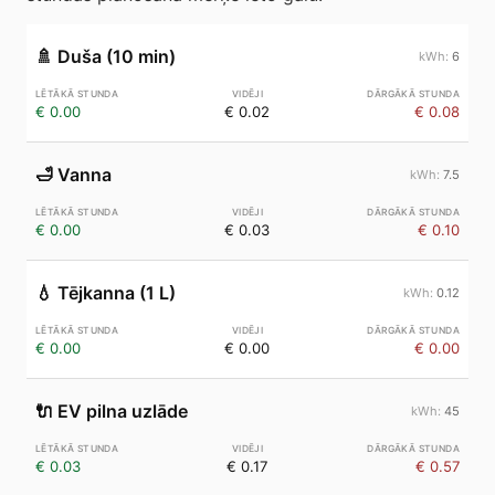
🚿
Duša (10 min)
6
€ 0.00
€ 0.02
€ 0.08
🛁
Vanna
7.5
€ 0.00
€ 0.03
€ 0.10
💧
Tējkanna (1 L)
0.12
€ 0.00
€ 0.00
€ 0.00
🔌
EV pilna uzlāde
45
€ 0.03
€ 0.17
€ 0.57