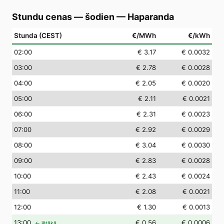
Stundu cenas — šodien
—
Haparanda
Stunda (CEST)
€/MWh
€/kWh
02
:00
€ 3.17
€ 0.0032
03
:00
€ 2.78
€ 0.0028
04
:00
€ 2.05
€ 0.0020
05
:00
€ 2.11
€ 0.0021
06
:00
€ 2.31
€ 0.0023
07
:00
€ 2.92
€ 0.0029
08
:00
€ 3.04
€ 0.0030
09
:00
€ 2.83
€ 0.0028
10
:00
€ 2.43
€ 0.0024
11
:00
€ 2.08
€ 0.0021
12
:00
€ 1.30
€ 0.0013
13
:00
€ 0.56
€ 0.0006
← lētākā