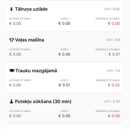
📱
Tālruņa uzlāde
0.02
€ 0.00
€ 0.00
€ 0.00
👕
Veļas mašīna
0.8
€ 0.00
€ 0.00
€ 0.01
🍽️
Trauku mazgājamā
1.4
€ 0.00
€ 0.01
€ 0.02
🧹
Putekļu sūkšana (30 min)
0.33
€ 0.00
€ 0.00
€ 0.00