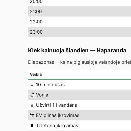
20
:00
21
:00
22
:00
23
:00
Kiek kainuoja šiandien
—
Haparanda
Diapazonas = kaina pigiausioje valandoje prieš
Veikla
🚿
10 min dušas
🛁
Vonia
💧
Užvirti 1 l vandens
🔌
EV pilnas įkrovimas
📱
Telefono įkrovimas