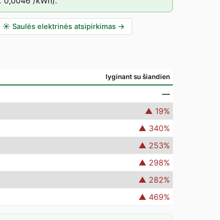
€ 0,0046
/kWh).
☀️
Saulės elektrinės atsipirkimas
→
lyginant su šiandien
—
▲
19
%
▲
340
%
▲
253
%
▲
298
%
▲
282
%
▲
469
%