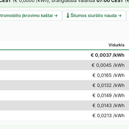
CEST
(
€ 0,0000
/kWh),
brangiausia valanda
07
:00
CEST
(
tromobilio įkrovimo kaštai
→
🌡️
Šilumos siurblio nauda
→
Vidurkis
€ 0,0037
/kWh
€ 0,0045
/kWh
€ 0,0165
/kWh
€ 0,0132
/kWh
€ 0,0149
/kWh
€ 0,0143
/kWh
€ 0,0213
/kWh