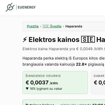
Pradžia
›
🇸🇪
Švedija
›
Haparanda
⚡️
Elektros kainos
🇸🇪
Ha
Elektros kaina Haparanda yra € 0,0049 /kWh 
Haparanda perka elektrą iš Europos kitos di
brangiausia valanda kainuoja
22.8×
pigiausią
ŠIANDIENOS VIDURKIS
DABAR 
€ 0,0037
€ 0
/kWh
▼ 16% lyginant su vakar