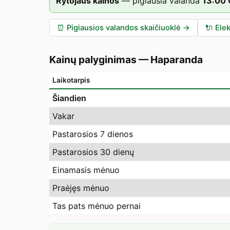
Rytojaus kainos
—
pigiausia valanda
13
:00
⏰
Pigiausios valandos skaičiuoklė
→
🔌
Elek
Kainų palyginimas
—
Haparanda
Laikotarpis
Šiandien
Vakar
Pastarosios 7 dienos
Pastarosios 30 dienų
Einamasis mėnuo
Praėjęs mėnuo
Tas pats mėnuo pernai