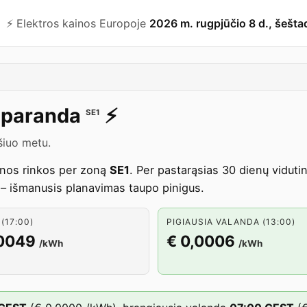
⚡️ Elektros kainos Europoje
2026 m. rugpjūčio 8 d., šešta
paranda
⚡️
SE1
šiuo metu.
enos rinkos per zoną
SE1
. Per pastarąsias 30 dienų vidut
 – išmanusis planavimas taupo pinigus.
(17:00)
PIGIAUSIA VALANDA (13:00)
,0049
€ 0,0006
/kWh
/kWh