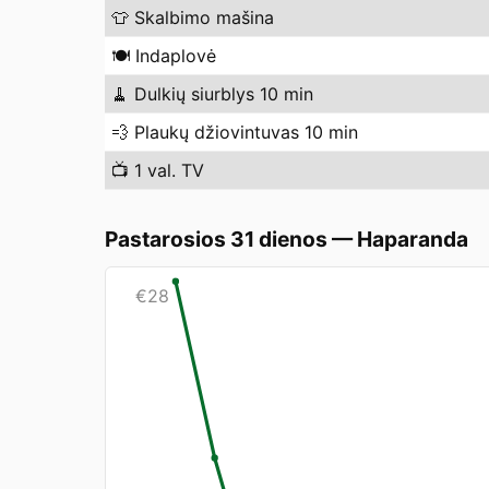
👕
Skalbimo mašina
🍽️
Indaplovė
🧹
Dulkių siurblys 10 min
💨
Plaukų džiovintuvas 10 min
📺
1 val. TV
Pastarosios 31 dienos
—
Haparanda
€
28