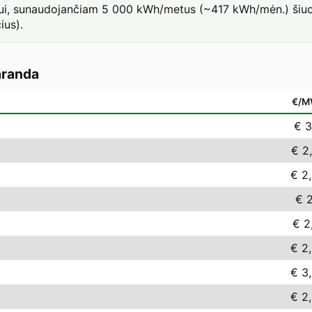
iui, sunaudojančiam 5 000 kWh/metus (~417 kWh/mėn.) šiuo t
ius).
randa
€/M
€ 3
€ 2
€ 2
€ 2
€ 2
€ 2
€ 3
€ 2