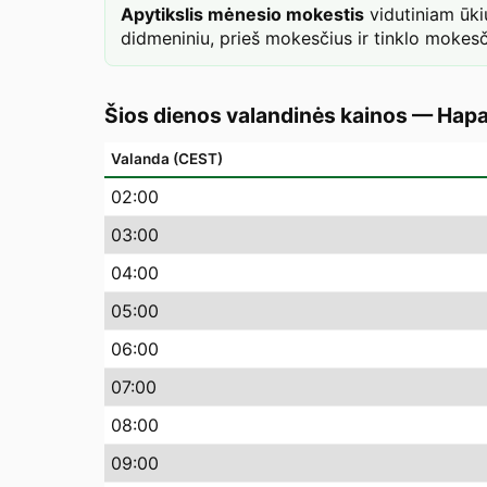
Apytikslis mėnesio mokestis
vidutiniam ūk
didmeniniu, prieš mokesčius ir tinklo mokesč
Šios dienos valandinės kainos
—
Hapa
Valanda (CEST)
02
:00
03
:00
04
:00
05
:00
06
:00
07
:00
08
:00
09
:00