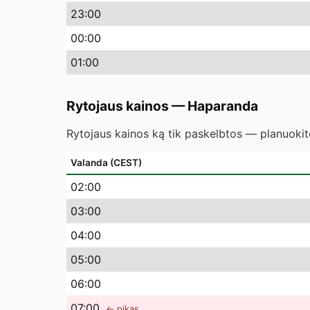
23
:00
00
:00
01
:00
Rytojaus kainos
—
Haparanda
Rytojaus kainos ką tik paskelbtos — planuokite
Valanda (CEST)
02
:00
03
:00
04
:00
05
:00
06
:00
07
:00
← pikas