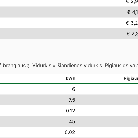
€ 3,
€ 4,
€ 3,
€ 2,
 brangiausią. Vidurkis = šiandienos vidurkis. Pigiausios va
kWh
Pigiau
6
7.5
0.12
45
0.02