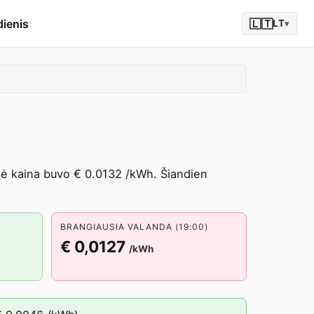
dienis
🇱🇹
LT
▾
inė kaina buvo € 0.0132 /kWh. Šiandien
BRANGIAUSIA VALANDA (19:00)
€ 0,0127
/kWh