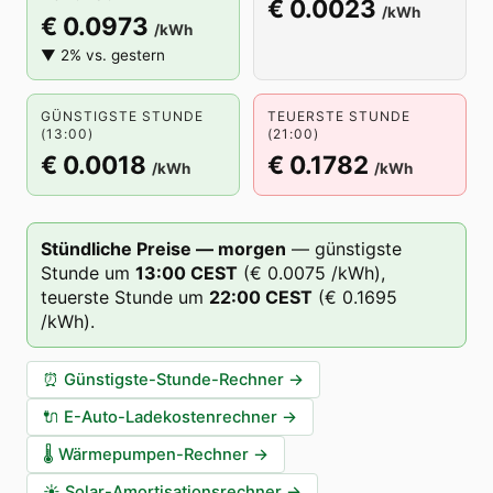
€ 0.0023
/kWh
€ 0.0973
/kWh
▼ 2% vs. gestern
GÜNSTIGSTE STUNDE
TEUERSTE STUNDE
(13:00)
(21:00)
€ 0.0018
€ 0.1782
/kWh
/kWh
Stündliche Preise — morgen
—
günstigste
Stunde um
13
:00
CEST
(
€ 0.0075
/kWh),
teuerste Stunde um
22
:00
CEST
(
€ 0.1695
/kWh).
⏰
Günstigste-Stunde-Rechner
→
🔌
E-Auto-Ladekostenrechner
→
🌡️
Wärmepumpen-Rechner
→
☀️
Solar-Amortisationsrechner
→