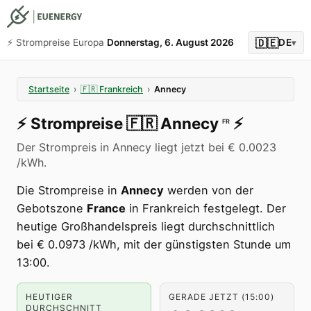
🇩🇪
⚡️ Strompreise Europa
Donnerstag, 6. August 2026
DE
▾
Startseite
›
🇫🇷
Frankreich
›
Annecy
⚡️
Strompreise
🇫🇷
Annecy
⚡️
FR
Der Strompreis in Annecy liegt jetzt bei € 0.0023
/kWh.
Die Strompreise in
Annecy
werden von der
Gebotszone
France
in Frankreich festgelegt. Der
heutige Großhandelspreis liegt durchschnittlich
bei € 0.0973 /kWh, mit der günstigsten Stunde um
13:00.
HEUTIGER
GERADE JETZT (15:00)
DURCHSCHNITT