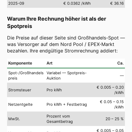
2025-09
€ 0.0362
/kWh
€ 36.16
Warum Ihre Rechnung höher ist als der
Spotpreis
Die Preise auf dieser Seite sind Großhandels-Spot —
was Versorger auf dem Nord Pool / EPEX-Markt
bezahlen. Ihre endgültige Stromrechnung addiert:
Komponente
Art
Ca.
Spot-/Großhandels
Variabel — Spotpreis-
—
preis
Auktion
€ 0.005 – 0.20
Stromsteuer
Pro kWh
/kWh
€ 0.05 – 0.15
Netzentgelte
Pro kWh + Festbetrag
/kWh
Prozent vom
MwSt.
20 – 25 %
Gesamtbetrag
€ 0.005 – 0.05