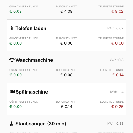
€ 0.08
€ 4.38
€ 8.02
📱
Telefon laden
0.02
€ 0.00
€ 0.00
€ 0.00
👕
Waschmaschine
0.8
€ 0.00
€ 0.08
€ 0.14
🍽️
Spülmaschine
1.4
€ 0.00
€ 0.14
€ 0.25
🧹
Staubsaugen (30 min)
0.33