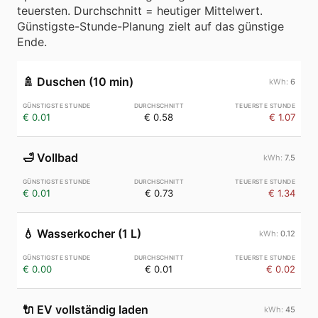
teuersten. Durchschnitt = heutiger Mittelwert.
Günstigste-Stunde-Planung zielt auf das günstige
Ende.
🚿
Duschen (10 min)
6
€ 0.01
€ 0.58
€ 1.07
🛁
Vollbad
7.5
€ 0.01
€ 0.73
€ 1.34
💧
Wasserkocher (1 L)
0.12
€ 0.00
€ 0.01
€ 0.02
🔌
EV vollständig laden
45