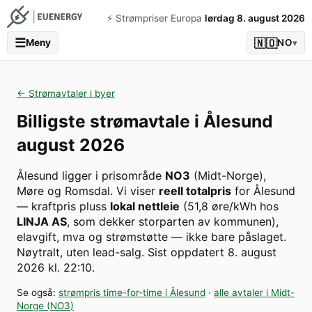
⚡️ Strømpriser Europa
lørdag 8. august 2026
☰
🇳🇴
Meny
NO
▾
← Strømavtaler i byer
Billigste strømavtale i
Ålesund
august 2026
Ålesund
ligger i prisområde
NO3
(
Midt-Norge
)
,
Møre og Romsdal
. Vi viser
reell totalpris
for
Ålesund
— kraftpris pluss
lokal nettleie
(
51,8
øre/kWh hos
LINJA AS
, som dekker storparten av kommunen
),
elavgift, mva og strømstøtte — ikke bare påslaget.
Nøytralt, uten lead-salg.
Sist oppdatert
8. august
2026 kl. 22:10
.
Se også:
strømpris time-for-time i
Ålesund
·
alle avtaler i
Midt-
Norge
(
NO3
)