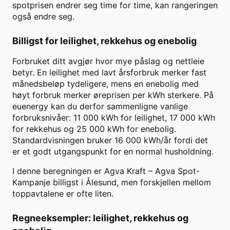
spotprisen endrer seg time for time, kan rangeringen
også endre seg.
Billigst for leilighet, rekkehus og enebolig
Forbruket ditt avgjør hvor mye påslag og nettleie
betyr. En leilighet med lavt årsforbruk merker fast
månedsbeløp tydeligere, mens en enebolig med
høyt forbruk merker øreprisen per kWh sterkere. På
euenergy kan du derfor sammenligne vanlige
forbruksnivåer: 11 000 kWh for leilighet, 17 000 kWh
for rekkehus og 25 000 kWh for enebolig.
Standardvisningen bruker
16 000
kWh/år fordi det
er et godt utgangspunkt for en normal husholdning.
I denne beregningen er
Agva Kraft
–
Agva Spot-
Kampanje
billigst i
Ålesund
, men forskjellen mellom
toppavtalene er ofte liten.
Regneeksempler: leilighet, rekkehus og