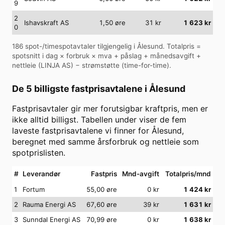
9
2
Ishavskraft AS
1,50
øre
31
kr
1 623
kr
0
186
spot-/timespotavtaler tilgjengelig i
Ålesund
. Totalpris =
spotsnitt i dag × forbruk × mva + påslag + månedsavgift +
nettleie (
LINJA AS
) − strømstøtte (time-for-time).
De 5 billigste fastprisavtalene i
Ålesund
Fastprisavtaler gir mer forutsigbar kraftpris, men er
ikke alltid billigst. Tabellen under viser de fem
laveste fastprisavtalene vi finner for
Ålesund
,
beregnet med samme årsforbruk og nettleie som
spotprislisten.
#
Leverandør
Fastpris
Mnd-avgift
Totalpris/mnd
1
Fortum
55,00 øre
0
kr
1 424
kr
2
Rauma Energi AS
67,60 øre
39
kr
1 631
kr
3
Sunndal Energi AS
70,99 øre
0
kr
1 638
kr