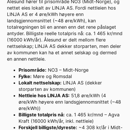
Ålesund hører til prisområde NO3 (Midt-Norge), og
nettet eies lokalt av LINJA AS. Fordi nettleien hos
LINJA AS er 4 øre/kWh høyere enn
landsgjennomsnittet (~48 øre/kWh), kan
totalregningen bli en annen enn det rene påslaget
antyder. Billigste reelle totalpris nå: ca. 1 465 kr/mnd
(16000 kWh/år). Ålesund er delt mellom flere
nettselskap; LINJA AS dekker storparten, men deler
av kommunen kan ha et annet selskap og dermed
en annen nettleie.
Prisområde
:
NO3 – Midt-Norge
Fylke
:
Møre og Romsdal
Lokalt nettselskap
:
LINJA AS (dekker
storparten av kommunen)
Nettleie hos LINJA AS
:
51,8 øre/kWh (4
øre/kWh høyere enn landsgjennomsnittet (~48
øre/kWh))
Billigste totalpris nå
:
ca. 1 465 kr/mnd – Agva
Kraft (16000 kWh/år, inkl. nettleie)
Forskjell billigste/dyreste
:
~4 308 kr/år i Midt-