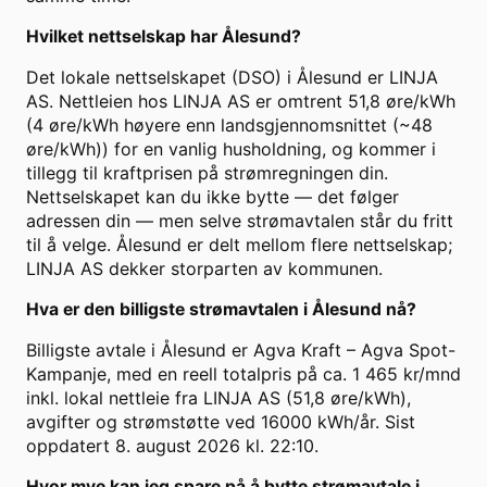
Hvilket nettselskap har Ålesund?
Det lokale nettselskapet (DSO) i Ålesund er LINJA
AS. Nettleien hos LINJA AS er omtrent 51,8 øre/kWh
(4 øre/kWh høyere enn landsgjennomsnittet (~48
øre/kWh)) for en vanlig husholdning, og kommer i
tillegg til kraftprisen på strømregningen din.
Nettselskapet kan du ikke bytte — det følger
adressen din — men selve strømavtalen står du fritt
til å velge. Ålesund er delt mellom flere nettselskap;
LINJA AS dekker storparten av kommunen.
Hva er den billigste strømavtalen i Ålesund nå?
Billigste avtale i Ålesund er Agva Kraft – Agva Spot-
Kampanje, med en reell totalpris på ca. 1 465 kr/mnd
inkl. lokal nettleie fra LINJA AS (51,8 øre/kWh),
avgifter og strømstøtte ved 16000 kWh/år. Sist
oppdatert 8. august 2026 kl. 22:10.
Hvor mye kan jeg spare på å bytte strømavtale i