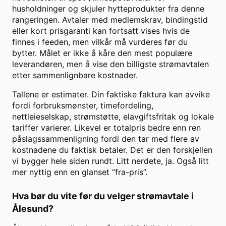
husholdninger og skjuler hytteprodukter fra denne
rangeringen. Avtaler med medlemskrav, bindingstid
eller kort prisgaranti kan fortsatt vises hvis de
finnes i feeden, men vilkår må vurderes før du
bytter. Målet er ikke å kåre den mest populære
leverandøren, men å vise den billigste strømavtalen
etter sammenlignbare kostnader.
Tallene er estimater. Din faktiske faktura kan avvike
fordi forbruksmønster, timefordeling,
nettleieselskap, strømstøtte, elavgiftsfritak og lokale
tariffer varierer. Likevel er totalpris bedre enn ren
påslagssammenligning fordi den tar med flere av
kostnadene du faktisk betaler. Det er den forskjellen
vi bygger hele siden rundt. Litt nerdete, ja. Også litt
mer nyttig enn en glanset “fra-pris”.
Hva bør du vite før du velger strømavtale i
Ålesund
?