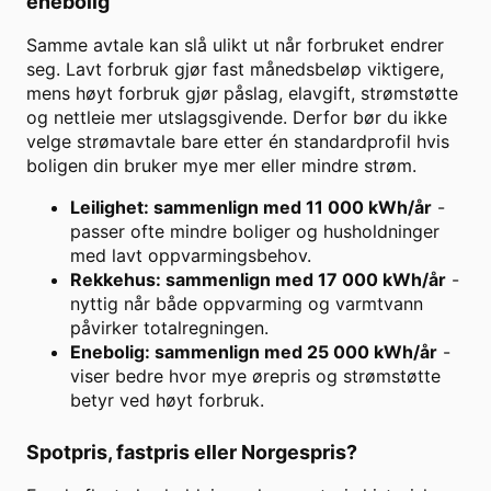
enebolig
Samme avtale kan slå ulikt ut når forbruket endrer
seg. Lavt forbruk gjør fast månedsbeløp viktigere,
mens høyt forbruk gjør påslag, elavgift, strømstøtte
og nettleie mer utslagsgivende. Derfor bør du ikke
velge strømavtale bare etter én standardprofil hvis
boligen din bruker mye mer eller mindre strøm.
Leilighet: sammenlign med 11 000 kWh/år
-
passer ofte mindre boliger og husholdninger
med lavt oppvarmingsbehov.
Rekkehus: sammenlign med 17 000 kWh/år
-
nyttig når både oppvarming og varmtvann
påvirker totalregningen.
Enebolig: sammenlign med 25 000 kWh/år
-
viser bedre hvor mye ørepris og strømstøtte
betyr ved høyt forbruk.
Spotpris, fastpris eller Norgespris?