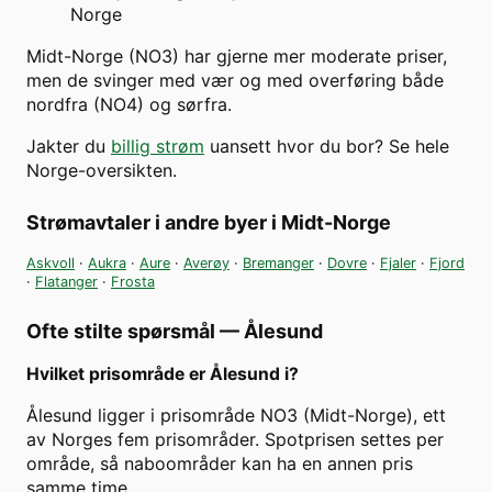
Norge
Midt-Norge (NO3) har gjerne mer moderate priser,
men de svinger med vær og med overføring både
nordfra (NO4) og sørfra.
Jakter du
billig strøm
uansett hvor du bor? Se hele
Norge-oversikten.
Strømavtaler i andre byer i
Midt-Norge
Askvoll
·
Aukra
·
Aure
·
Averøy
·
Bremanger
·
Dovre
·
Fjaler
·
Fjord
·
Flatanger
·
Frosta
Ofte stilte spørsmål —
Ålesund
Hvilket prisområde er Ålesund i?
Ålesund ligger i prisområde NO3 (Midt-Norge), ett
av Norges fem prisområder. Spotprisen settes per
område, så naboområder kan ha en annen pris
samme time.