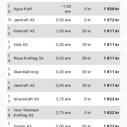
1
−1,00
Agva Kraft
0
kr
1 559
kr
0
øre
11
Jærkraft AS
0,00
øre
0
kr
1 572
kr
1
Klarkraft AS
1,00
øre
26
kr
1 611
kr
2
1
Vibb AS
0,00
øre
39
kr
1 611
kr
3
1
Rissa Kraftlag SA
0,00
øre
39
kr
1 611
kr
4
1
SkandiaEnergi
0,00
øre
39
kr
1 611
kr
5
1
Jærkraft AS
0,00
øre
39
kr
1 611
kr
6
1
Ishavskraft AS
3,75
øre
0
kr
1 622
kr
7
1
Vest-Telemark
3,75
øre
0
kr
1 622
kr
8
Kraftlag AS
1
Sodvin AS
0,00
øre
50
kr
1 622
kr