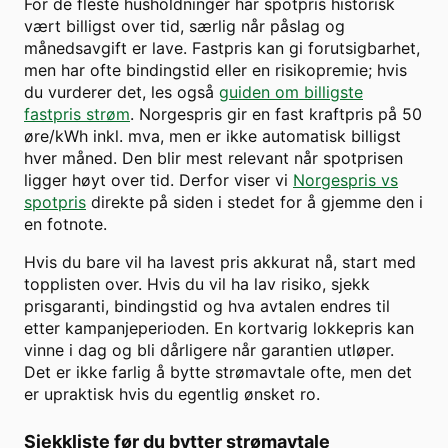
For de fleste husholdninger har spotpris historisk
vært billigst over tid, særlig når påslag og
månedsavgift er lave. Fastpris kan gi forutsigbarhet,
men har ofte bindingstid eller en risikopremie; hvis
du vurderer det, les også
guiden om billigste
fastpris strøm
. Norgespris gir en fast kraftpris på 50
øre/kWh inkl. mva, men er ikke automatisk billigst
hver måned. Den blir mest relevant når spotprisen
ligger høyt over tid. Derfor viser vi
Norgespris vs
spotpris
direkte på siden i stedet for å gjemme den i
en fotnote.
Hvis du bare vil ha lavest pris akkurat nå, start med
topplisten over. Hvis du vil ha lav risiko, sjekk
prisgaranti, bindingstid og hva avtalen endres til
etter kampanjeperioden. En kortvarig lokkepris kan
vinne i dag og bli dårligere når garantien utløper.
Det er ikke farlig å bytte strømavtale ofte, men det
er upraktisk hvis du egentlig ønsket ro.
Sjekkliste før du bytter strømavtale