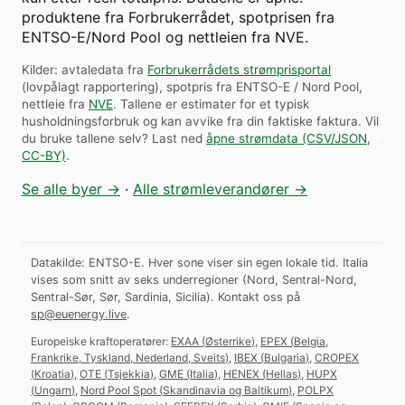
produktene fra Forbrukerrådet, spotprisen fra
ENTSO-E/Nord Pool og nettleien fra NVE.
Kilder: avtaledata fra
Forbrukerrådets strømprisportal
(lovpålagt rapportering), spotpris fra ENTSO-E / Nord Pool,
nettleie fra
NVE
. Tallene er estimater for et typisk
husholdningsforbruk og kan avvike fra din faktiske faktura.
Vil
du bruke tallene selv? Last ned
åpne strømdata (CSV/JSON,
CC-BY)
.
Se alle byer →
·
Alle strømleverandører →
Datakilde: ENTSO-E. Hver sone viser sin egen lokale tid. Italia
vises som snitt av seks underregioner (Nord, Sentral-Nord,
Sentral-Sør, Sør, Sardinia, Sicilia).
Kontakt oss på
sp@euenergy.live
.
Europeiske kraftoperatører:
EXAA
(
Østerrike
)
,
EPEX
(
Belgia,
Frankrike, Tyskland, Nederland, Sveits
)
,
IBEX
(
Bulgaria
)
,
CROPEX
(
Kroatia
)
,
OTE
(
Tsjekkia
)
,
GME
(
Italia
)
,
HENEX
(
Hellas
)
,
HUPX
(
Ungarn
)
,
Nord Pool Spot
(
Skandinavia og Baltikum
)
,
POLPX