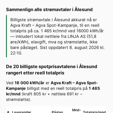
Sammenlign alle strømavtaler i
Ålesund
Billigste strømavtale i Ålesund akkurat nå er
Agva Kraft – Agva Spot-Kampanje, til en reell
totalpris på ca. 1 465 kr/mnd ved 16000 kWh/år
— inkludert lokal nettleie fra LINJA AS (51,8
øre/kWh), elavgift, mva og strømstøtte, ikke
bare påslaget. Sist oppdatert 8. august 2026 kl.
22:10.
De 20 billigste spotprisavtalene i
Ålesund
rangert etter reell totalpris
Ved
16 000
kWh/år
er
Agva Kraft
–
Agva Spot-
Kampanje
billigst med en reell totalpris på
1 465
kr/mnd
(kraft
805
kr + nettleie
691
kr −
strømstøtte).
Mnd-
#
Leverandør
Påslag
Totalpris/mnd