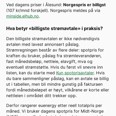
Ved dagens priser i
Ålesund
:
Norgespris er billigst
(
107
kr/mnd forskjell). Norgespris meldes på via
minside.elhub.no
.
Hva betyr «billigste strømavtale» i praksis?
Den billigste strømavtalen er ikke nødvendigvis
avtalen med lavest annonsert påslag.
Strømregningen består av flere deler: spotpris for
kraften du bruker, påslag fra strømleverandøren,
fast månedsbeløp, nettleie, elavgift, mva og
eventuell strømstøtte. Hvis du først vil snevre inn
listen, kan du starte med
Kun spotprisavtaler
. Hvis
du bare sammenligner påslag, kan en avtale se billig
ut i tabellen, men bli mindre gunstig på fakturaen
fordi månedsbeløpet er høyt, vilkårene er korte eller
nettleien i området ditt trekker opp.
Derfor rangerer euenergy etter reell totalpris per
måned. Vi bruker dagens spotpris for
Midt-Norge