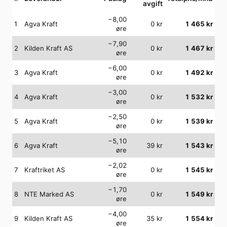
avgift
−8,00
1
Agva Kraft
0
kr
1 465
kr
øre
−7,90
2
Kilden Kraft AS
0
kr
1 467
kr
øre
−6,00
3
Agva Kraft
0
kr
1 492
kr
øre
−3,00
4
Agva Kraft
0
kr
1 532
kr
øre
−2,50
5
Agva Kraft
0
kr
1 539
kr
øre
−5,10
6
Agva Kraft
39
kr
1 543
kr
øre
−2,02
7
Kraftriket AS
0
kr
1 545
kr
øre
−1,70
8
NTE Marked AS
0
kr
1 549
kr
øre
−4,00
9
Kilden Kraft AS
35
kr
1 554
kr
øre