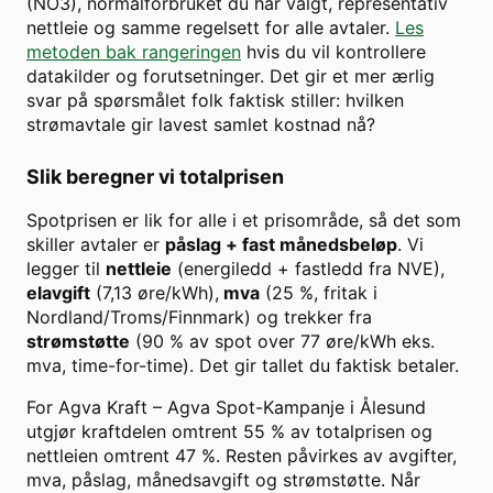
(
NO3
), normalforbruket du har valgt, representativ
nettleie og samme regelsett for alle avtaler.
Les
metoden bak rangeringen
hvis du vil kontrollere
datakilder og forutsetninger. Det gir et mer ærlig
svar på spørsmålet folk faktisk stiller: hvilken
strømavtale gir lavest samlet kostnad nå?
Slik beregner vi totalprisen
Spotprisen er lik for alle i et prisområde, så det som
skiller avtaler er
påslag + fast månedsbeløp
. Vi
legger til
nettleie
(energiledd + fastledd fra NVE),
elavgift
(7,13 øre/kWh),
mva
(25 %, fritak i
Nordland/Troms/Finnmark) og trekker fra
strømstøtte
(90 % av spot over
77
øre/kWh eks.
mva, time-for-time). Det gir tallet du faktisk betaler.
For
Agva Kraft
–
Agva Spot-Kampanje
i
Ålesund
utgjør kraftdelen omtrent
55
% av totalprisen og
nettleien omtrent
47
%. Resten påvirkes av avgifter,
mva, påslag, månedsavgift og strømstøtte. Når