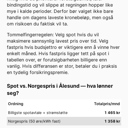
bindingstid og vil slippe at regningen hopper like
mye i kalde perioder. Derfor bør valget ikke bare
handle om dagens laveste kronebeløp, men også
om risikoen du faktisk vil ta.
Tommelfingerregelen: Velg spot hvis du vil
maksimere sannsynlig lavest pris over tid. Velg
fastpris hvis budsjettro er viktigere enn å vinne hver
enkelt måned. Hvis fastpris ligger tett på spot i
tabellen over, er forutsigbarheten billigere enn
vanlig. Hvis differansen er stor, betaler du i praksis
en tydelig forsikringspremie.
Spot vs. Norgespris i
Ålesund
— hva lønner
seg?
Ordning
Totalpris/mnd
Billigste spotavtale + strømstøtte
1 465
kr
Norgespris (50 øre/kWh fast)
1 358
kr