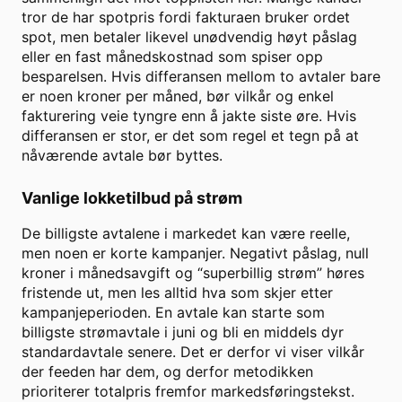
tror de har spotpris fordi fakturaen bruker ordet
spot, men betaler likevel unødvendig høyt påslag
eller en fast månedskostnad som spiser opp
besparelsen. Hvis differansen mellom to avtaler bare
er noen kroner per måned, bør vilkår og enkel
fakturering veie tyngre enn å jakte siste øre. Hvis
differansen er stor, er det som regel et tegn på at
nåværende avtale bør byttes.
Vanlige lokketilbud på strøm
De billigste avtalene i markedet kan være reelle,
men noen er korte kampanjer. Negativt påslag, null
kroner i månedsavgift og “superbillig strøm” høres
fristende ut, men les alltid hva som skjer etter
kampanjeperioden. En avtale kan starte som
billigste strømavtale i juni og bli en middels dyr
standardavtale senere. Det er derfor vi viser vilkår
der feeden har dem, og derfor metodikken
prioriterer totalpris fremfor markedsføringstekst.