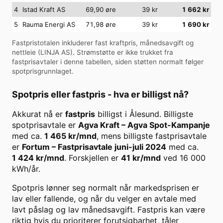
4
Istad Kraft AS
69,90 øre
39
kr
1 662
kr
5
Rauma Energi AS
71,98 øre
39
kr
1 690
kr
Fastpristotalen inkluderer fast kraftpris, månedsavgift og
nettleie (
LINJA AS
). Strømstøtte er ikke trukket fra
fastprisavtaler i denne tabellen, siden støtten normalt følger
spotprisgrunnlaget.
Spotpris eller fastpris - hva er billigst nå?
Akkurat nå er
fastpris
billigst i
Ålesund
. Billigste
spotprisavtale er
Agva Kraft
–
Agva Spot-Kampanje
med ca.
1 465
kr/mnd
, mens billigste fastprisavtale
er
Fortum
–
Fastprisavtale juni-juli 2024
med ca.
1 424
kr/mnd
. Forskjellen er
41
kr/mnd
ved
16 000
kWh/år.
Spotpris lønner seg normalt når markedsprisen er
lav eller fallende, og når du velger en avtale med
lavt påslag og lav månedsavgift. Fastpris kan være
riktig hvis du prioriterer forutsigbarhet, tåler