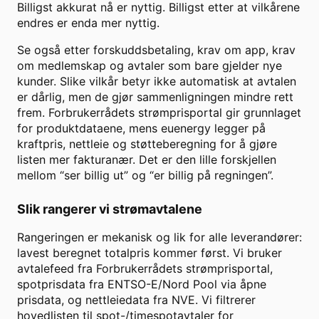
Billigst akkurat nå er nyttig. Billigst etter at vilkårene
endres er enda mer nyttig.
Se også etter forskuddsbetaling, krav om app, krav
om medlemskap og avtaler som bare gjelder nye
kunder. Slike vilkår betyr ikke automatisk at avtalen
er dårlig, men de gjør sammenligningen mindre rett
frem. Forbrukerrådets strømprisportal gir grunnlaget
for produktdataene, mens euenergy legger på
kraftpris, nettleie og støtteberegning for å gjøre
listen mer fakturanær. Det er den lille forskjellen
mellom “ser billig ut” og “er billig på regningen”.
Slik rangerer vi strømavtalene
Rangeringen er mekanisk og lik for alle leverandører:
lavest beregnet totalpris kommer først. Vi bruker
avtalefeed fra Forbrukerrådets strømprisportal,
spotprisdata fra ENTSO-E/Nord Pool via åpne
prisdata, og nettleiedata fra NVE. Vi filtrerer
hovedlisten til spot-/timespotavtaler for