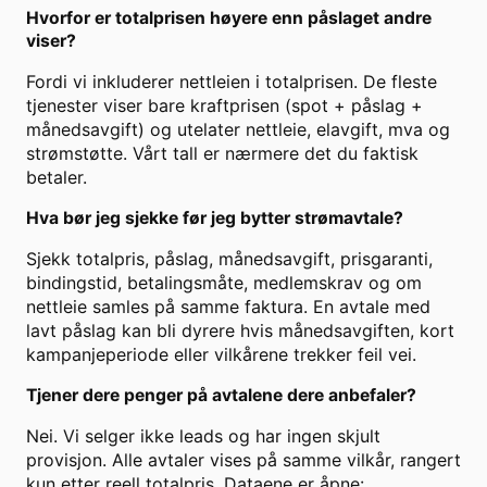
Hvorfor er totalprisen høyere enn påslaget andre
viser?
Fordi vi inkluderer nettleien i totalprisen. De fleste
tjenester viser bare kraftprisen (spot + påslag +
månedsavgift) og utelater nettleie, elavgift, mva og
strømstøtte. Vårt tall er nærmere det du faktisk
betaler.
Hva bør jeg sjekke før jeg bytter strømavtale?
Sjekk totalpris, påslag, månedsavgift, prisgaranti,
bindingstid, betalingsmåte, medlemskrav og om
nettleie samles på samme faktura. En avtale med
lavt påslag kan bli dyrere hvis månedsavgiften, kort
kampanjeperiode eller vilkårene trekker feil vei.
Tjener dere penger på avtalene dere anbefaler?
Nei. Vi selger ikke leads og har ingen skjult
provisjon. Alle avtaler vises på samme vilkår, rangert
kun etter reell totalpris. Dataene er åpne: