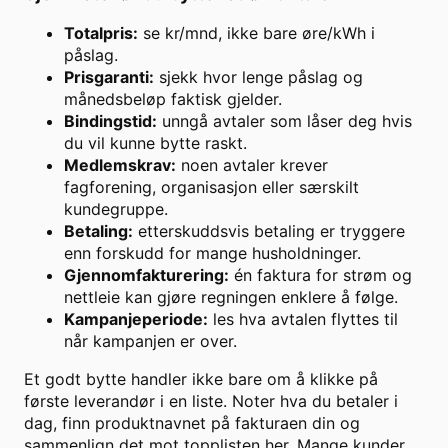
Totalpris:
se kr/mnd, ikke bare øre/kWh i
påslag.
Prisgaranti:
sjekk hvor lenge påslag og
månedsbeløp faktisk gjelder.
Bindingstid:
unngå avtaler som låser deg hvis
du vil kunne bytte raskt.
Medlemskrav:
noen avtaler krever
fagforening, organisasjon eller særskilt
kundegruppe.
Betaling:
etterskuddsvis betaling er tryggere
enn forskudd for mange husholdninger.
Gjennomfakturering:
én faktura for strøm og
nettleie kan gjøre regningen enklere å følge.
Kampanjeperiode:
les hva avtalen flyttes til
når kampanjen er over.
Et godt bytte handler ikke bare om å klikke på
første leverandør i en liste. Noter hva du betaler i
dag, finn produktnavnet på fakturaen din og
sammenlign det mot topplisten her. Mange kunder