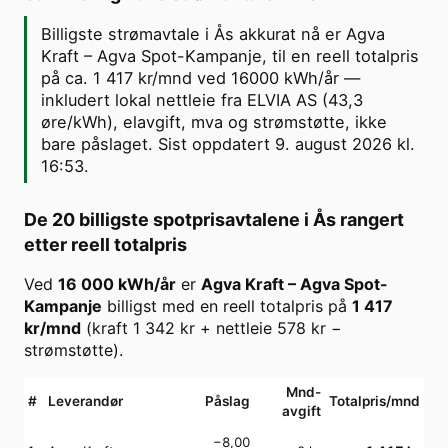
Billigste strømavtale i Ås akkurat nå er Agva
Kraft – Agva Spot-Kampanje, til en reell totalpris
på ca. 1 417 kr/mnd ved 16000 kWh/år —
inkludert lokal nettleie fra ELVIA AS (43,3
øre/kWh), elavgift, mva og strømstøtte, ikke
bare påslaget. Sist oppdatert 9. august 2026 kl.
16:53.
De 20 billigste spotprisavtalene i
Ås
rangert
etter reell totalpris
Ved
16 000
kWh/år
er
Agva Kraft
–
Agva Spot-
Kampanje
billigst med en reell totalpris på
1 417
kr/mnd
(kraft
1 342
kr + nettleie
578
kr −
strømstøtte).
Mnd-
#
Leverandør
Påslag
Totalpris/mnd
avgift
−8,00