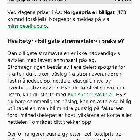
Ved dagens priser i
Ås
:
Norgespris er billigst
(
173
kr/mnd forskjell). Norgespris meldes på via
minside.elhub.no
.
Hva betyr «billigste strømavtale» i praksis?
Den billigste strømavtalen er ikke nødvendigvis
avtalen med lavest annonsert påslag.
Strømregningen består av flere deler: spotpris for
kraften du bruker, påslag fra strømleverandøren,
fast månedsbeløp, nettleie, elavgift, mva og
eventuell strømstøtte. Hvis du først vil snevre inn
listen, kan du starte med
Kun spotprisavtaler
. Hvis
du bare sammenligner påslag, kan en avtale se billig
ut i tabellen, men bli mindre gunstig på fakturaen
fordi månedsbeløpet er høyt, vilkårene er korte eller
nettleien i området ditt trekker opp.
Derfor rangerer euenergy etter reell totalpris per