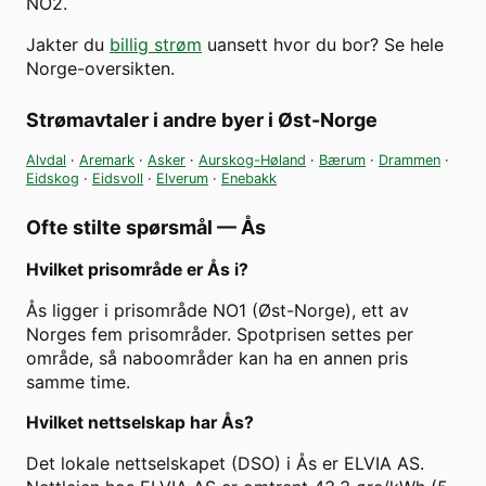
NO2.
Jakter du
billig strøm
uansett hvor du bor? Se hele
Norge-oversikten.
Strømavtaler i andre byer i
Øst-Norge
Alvdal
·
Aremark
·
Asker
·
Aurskog-Høland
·
Bærum
·
Drammen
·
Eidskog
·
Eidsvoll
·
Elverum
·
Enebakk
Ofte stilte spørsmål —
Ås
Hvilket prisområde er Ås i?
Ås ligger i prisområde NO1 (Øst-Norge), ett av
Norges fem prisområder. Spotprisen settes per
område, så naboområder kan ha en annen pris
samme time.
Hvilket nettselskap har Ås?
Det lokale nettselskapet (DSO) i Ås er ELVIA AS.