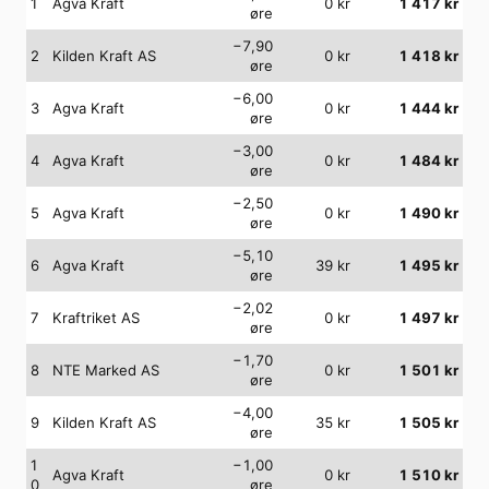
1
Agva Kraft
0
kr
1 417
kr
øre
−7,90
2
Kilden Kraft AS
0
kr
1 418
kr
øre
−6,00
3
Agva Kraft
0
kr
1 444
kr
øre
−3,00
4
Agva Kraft
0
kr
1 484
kr
øre
−2,50
5
Agva Kraft
0
kr
1 490
kr
øre
−5,10
6
Agva Kraft
39
kr
1 495
kr
øre
−2,02
7
Kraftriket AS
0
kr
1 497
kr
øre
−1,70
8
NTE Marked AS
0
kr
1 501
kr
øre
−4,00
9
Kilden Kraft AS
35
kr
1 505
kr
øre
1
−1,00
Agva Kraft
0
kr
1 510
kr
0
øre