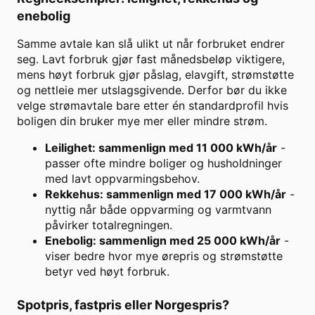
enebolig
Samme avtale kan slå ulikt ut når forbruket endrer
seg. Lavt forbruk gjør fast månedsbeløp viktigere,
mens høyt forbruk gjør påslag, elavgift, strømstøtte
og nettleie mer utslagsgivende. Derfor bør du ikke
velge strømavtale bare etter én standardprofil hvis
boligen din bruker mye mer eller mindre strøm.
Leilighet: sammenlign med 11 000 kWh/år
-
passer ofte mindre boliger og husholdninger
med lavt oppvarmingsbehov.
Rekkehus: sammenlign med 17 000 kWh/år
-
nyttig når både oppvarming og varmtvann
påvirker totalregningen.
Enebolig: sammenlign med 25 000 kWh/år
-
viser bedre hvor mye ørepris og strømstøtte
betyr ved høyt forbruk.
Spotpris, fastpris eller Norgespris?