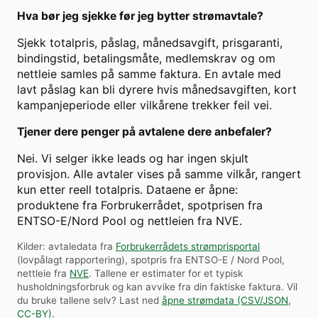
Hva bør jeg sjekke før jeg bytter strømavtale?
Sjekk totalpris, påslag, månedsavgift, prisgaranti,
bindingstid, betalingsmåte, medlemskrav og om
nettleie samles på samme faktura. En avtale med
lavt påslag kan bli dyrere hvis månedsavgiften, kort
kampanjeperiode eller vilkårene trekker feil vei.
Tjener dere penger på avtalene dere anbefaler?
Nei. Vi selger ikke leads og har ingen skjult
provisjon. Alle avtaler vises på samme vilkår, rangert
kun etter reell totalpris. Dataene er åpne:
produktene fra Forbrukerrådet, spotprisen fra
ENTSO-E/Nord Pool og nettleien fra NVE.
Kilder: avtaledata fra
Forbrukerrådets strømprisportal
(lovpålagt rapportering), spotpris fra ENTSO-E / Nord Pool,
nettleie fra
NVE
. Tallene er estimater for et typisk
husholdningsforbruk og kan avvike fra din faktiske faktura.
Vil
du bruke tallene selv? Last ned
åpne strømdata (CSV/JSON,
CC-BY)
.