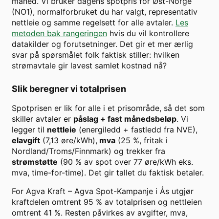
måned. Vi bruker dagens spotpris for
Øst-Norge
(
NO1
), normalforbruket du har valgt, representativ
nettleie og samme regelsett for alle avtaler.
Les
metoden bak rangeringen
hvis du vil kontrollere
datakilder og forutsetninger. Det gir et mer ærlig
svar på spørsmålet folk faktisk stiller: hvilken
strømavtale gir lavest samlet kostnad nå?
Slik beregner vi totalprisen
Spotprisen er lik for alle i et prisområde, så det som
skiller avtaler er
påslag + fast månedsbeløp
. Vi
legger til
nettleie
(energiledd + fastledd fra NVE),
elavgift
(7,13 øre/kWh),
mva
(25 %, fritak i
Nordland/Troms/Finnmark) og trekker fra
strømstøtte
(90 % av spot over
77
øre/kWh eks.
mva, time-for-time). Det gir tallet du faktisk betaler.
For
Agva Kraft
–
Agva Spot-Kampanje
i
Ås
utgjør
kraftdelen omtrent
95
% av totalprisen og nettleien
omtrent
41
%. Resten påvirkes av avgifter, mva,