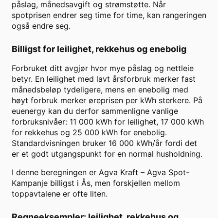
påslag, månedsavgift og strømstøtte. Når
spotprisen endrer seg time for time, kan rangeringen
også endre seg.
Billigst for leilighet, rekkehus og enebolig
Forbruket ditt avgjør hvor mye påslag og nettleie
betyr. En leilighet med lavt årsforbruk merker fast
månedsbeløp tydeligere, mens en enebolig med
høyt forbruk merker øreprisen per kWh sterkere. På
euenergy kan du derfor sammenligne vanlige
forbruksnivåer: 11 000 kWh for leilighet, 17 000 kWh
for rekkehus og 25 000 kWh for enebolig.
Standardvisningen bruker
16 000
kWh/år fordi det
er et godt utgangspunkt for en normal husholdning.
I denne beregningen er
Agva Kraft
–
Agva Spot-
Kampanje
billigst i
Ås
, men forskjellen mellom
toppavtalene er ofte liten.
Regneeksempler: leilighet, rekkehus og