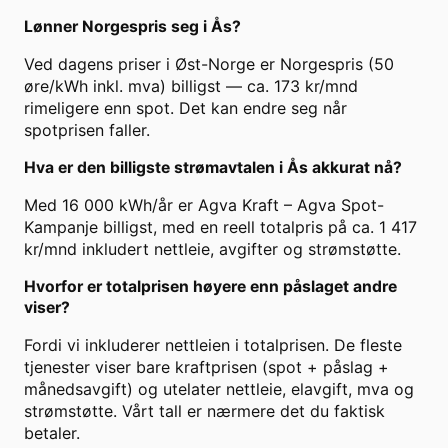
Lønner Norgespris seg i Ås?
Ved dagens priser i Øst-Norge er Norgespris (50
øre/kWh inkl. mva) billigst — ca. 173 kr/mnd
rimeligere enn spot. Det kan endre seg når
spotprisen faller.
Hva er den billigste strømavtalen i Ås akkurat nå?
Med 16 000 kWh/år er Agva Kraft – Agva Spot-
Kampanje billigst, med en reell totalpris på ca. 1 417
kr/mnd inkludert nettleie, avgifter og strømstøtte.
Hvorfor er totalprisen høyere enn påslaget andre
viser?
Fordi vi inkluderer nettleien i totalprisen. De fleste
tjenester viser bare kraftprisen (spot + påslag +
månedsavgift) og utelater nettleie, elavgift, mva og
strømstøtte. Vårt tall er nærmere det du faktisk
betaler.