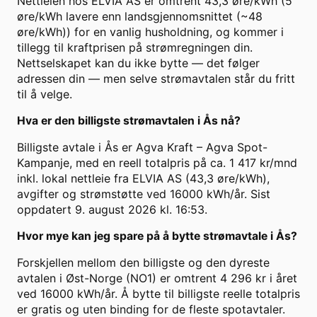
Nettleien hos ELVIA AS er omtrent 43,3 øre/kWh (5
øre/kWh lavere enn landsgjennomsnittet (~48
øre/kWh)) for en vanlig husholdning, og kommer i
tillegg til kraftprisen på strømregningen din.
Nettselskapet kan du ikke bytte — det følger
adressen din — men selve strømavtalen står du fritt
til å velge.
Hva er den billigste strømavtalen i Ås nå?
Billigste avtale i Ås er Agva Kraft – Agva Spot-
Kampanje, med en reell totalpris på ca. 1 417 kr/mnd
inkl. lokal nettleie fra ELVIA AS (43,3 øre/kWh),
avgifter og strømstøtte ved 16000 kWh/år. Sist
oppdatert 9. august 2026 kl. 16:53.
Hvor mye kan jeg spare på å bytte strømavtale i Ås?
Forskjellen mellom den billigste og den dyreste
avtalen i Øst-Norge (NO1) er omtrent 4 296 kr i året
ved 16000 kWh/år. Å bytte til billigste reelle totalpris
er gratis og uten binding for de fleste spotavtaler.