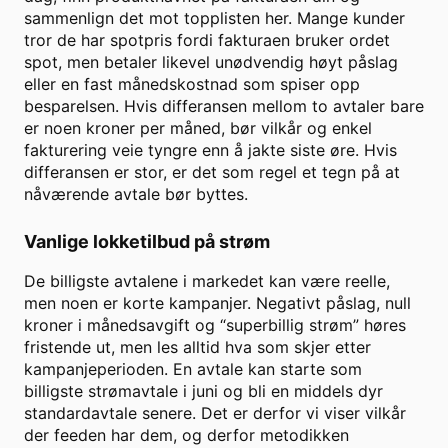
sammenlign det mot topplisten her. Mange kunder
tror de har spotpris fordi fakturaen bruker ordet
spot, men betaler likevel unødvendig høyt påslag
eller en fast månedskostnad som spiser opp
besparelsen. Hvis differansen mellom to avtaler bare
er noen kroner per måned, bør vilkår og enkel
fakturering veie tyngre enn å jakte siste øre. Hvis
differansen er stor, er det som regel et tegn på at
nåværende avtale bør byttes.
Vanlige lokketilbud på strøm
De billigste avtalene i markedet kan være reelle,
men noen er korte kampanjer. Negativt påslag, null
kroner i månedsavgift og “superbillig strøm” høres
fristende ut, men les alltid hva som skjer etter
kampanjeperioden. En avtale kan starte som
billigste strømavtale i juni og bli en middels dyr
standardavtale senere. Det er derfor vi viser vilkår
der feeden har dem, og derfor metodikken