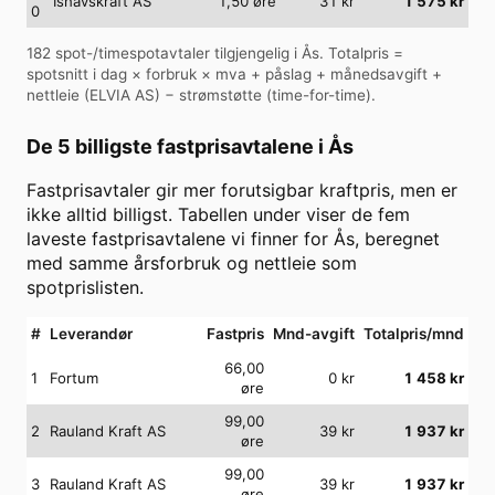
Ishavskraft AS
1,50
øre
31
kr
1 575
kr
0
182
spot-/timespotavtaler tilgjengelig i
Ås
. Totalpris =
spotsnitt i dag × forbruk × mva + påslag + månedsavgift +
nettleie (
ELVIA AS
) − strømstøtte (time-for-time).
De 5 billigste fastprisavtalene i
Ås
Fastprisavtaler gir mer forutsigbar kraftpris, men er
ikke alltid billigst. Tabellen under viser de fem
laveste fastprisavtalene vi finner for
Ås
, beregnet
med samme årsforbruk og nettleie som
spotprislisten.
#
Leverandør
Fastpris
Mnd-avgift
Totalpris/mnd
66,00
1
Fortum
0
kr
1 458
kr
øre
99,00
2
Rauland Kraft AS
39
kr
1 937
kr
øre
99,00
3
Rauland Kraft AS
39
kr
1 937
kr
øre