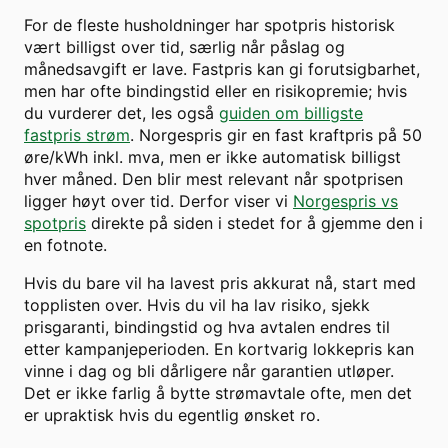
For de fleste husholdninger har spotpris historisk
vært billigst over tid, særlig når påslag og
månedsavgift er lave. Fastpris kan gi forutsigbarhet,
men har ofte bindingstid eller en risikopremie; hvis
du vurderer det, les også
guiden om billigste
fastpris strøm
. Norgespris gir en fast kraftpris på 50
øre/kWh inkl. mva, men er ikke automatisk billigst
hver måned. Den blir mest relevant når spotprisen
ligger høyt over tid. Derfor viser vi
Norgespris vs
spotpris
direkte på siden i stedet for å gjemme den i
en fotnote.
Hvis du bare vil ha lavest pris akkurat nå, start med
topplisten over. Hvis du vil ha lav risiko, sjekk
prisgaranti, bindingstid og hva avtalen endres til
etter kampanjeperioden. En kortvarig lokkepris kan
vinne i dag og bli dårligere når garantien utløper.
Det er ikke farlig å bytte strømavtale ofte, men det
er upraktisk hvis du egentlig ønsket ro.