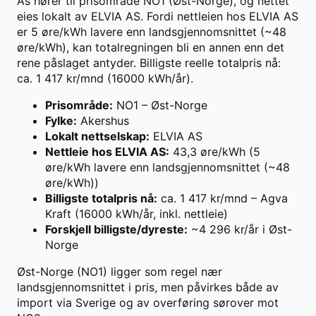
Ås hører til prisområde NO1 (Øst-Norge), og nettet
eies lokalt av ELVIA AS. Fordi nettleien hos ELVIA AS
er 5 øre/kWh lavere enn landsgjennomsnittet (~48
øre/kWh), kan totalregningen bli en annen enn det
rene påslaget antyder. Billigste reelle totalpris nå:
ca. 1 417 kr/mnd (16000 kWh/år).
Prisområde
:
NO1 – Øst-Norge
Fylke
:
Akershus
Lokalt nettselskap
:
ELVIA AS
Nettleie hos ELVIA AS
:
43,3 øre/kWh (5
øre/kWh lavere enn landsgjennomsnittet (~48
øre/kWh))
Billigste totalpris nå
:
ca. 1 417 kr/mnd – Agva
Kraft (16000 kWh/år, inkl. nettleie)
Forskjell billigste/dyreste
:
~4 296 kr/år i Øst-
Norge
Øst-Norge (NO1) ligger som regel nær
landsgjennomsnittet i pris, men påvirkes både av
import via Sverige og av overføring sørover mot