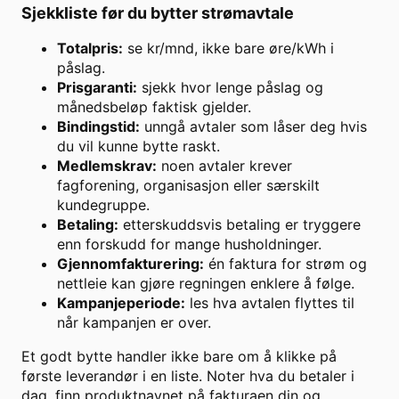
Sjekkliste før du bytter strømavtale
Totalpris:
se kr/mnd, ikke bare øre/kWh i
påslag.
Prisgaranti:
sjekk hvor lenge påslag og
månedsbeløp faktisk gjelder.
Bindingstid:
unngå avtaler som låser deg hvis
du vil kunne bytte raskt.
Medlemskrav:
noen avtaler krever
fagforening, organisasjon eller særskilt
kundegruppe.
Betaling:
etterskuddsvis betaling er tryggere
enn forskudd for mange husholdninger.
Gjennomfakturering:
én faktura for strøm og
nettleie kan gjøre regningen enklere å følge.
Kampanjeperiode:
les hva avtalen flyttes til
når kampanjen er over.
Et godt bytte handler ikke bare om å klikke på
første leverandør i en liste. Noter hva du betaler i
dag, finn produktnavnet på fakturaen din og