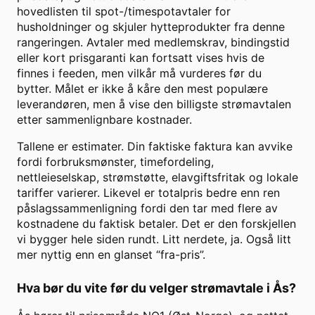
hovedlisten til spot-/timespotavtaler for
husholdninger og skjuler hytteprodukter fra denne
rangeringen. Avtaler med medlemskrav, bindingstid
eller kort prisgaranti kan fortsatt vises hvis de
finnes i feeden, men vilkår må vurderes før du
bytter. Målet er ikke å kåre den mest populære
leverandøren, men å vise den billigste strømavtalen
etter sammenlignbare kostnader.
Tallene er estimater. Din faktiske faktura kan avvike
fordi forbruksmønster, timefordeling,
nettleieselskap, strømstøtte, elavgiftsfritak og lokale
tariffer varierer. Likevel er totalpris bedre enn ren
påslagssammenligning fordi den tar med flere av
kostnadene du faktisk betaler. Det er den forskjellen
vi bygger hele siden rundt. Litt nerdete, ja. Også litt
mer nyttig enn en glanset “fra-pris”.
Hva bør du vite før du velger strømavtale i
Ås
?