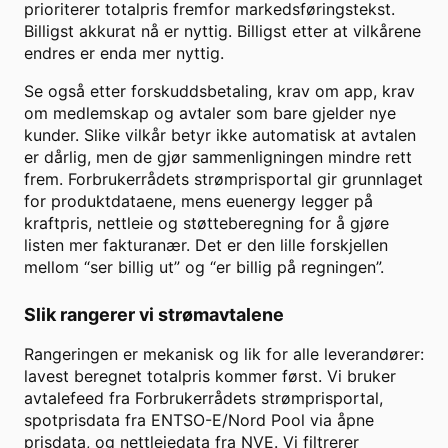
prioriterer totalpris fremfor markedsføringstekst.
Billigst akkurat nå er nyttig. Billigst etter at vilkårene
endres er enda mer nyttig.
Se også etter forskuddsbetaling, krav om app, krav
om medlemskap og avtaler som bare gjelder nye
kunder. Slike vilkår betyr ikke automatisk at avtalen
er dårlig, men de gjør sammenligningen mindre rett
frem. Forbrukerrådets strømprisportal gir grunnlaget
for produktdataene, mens euenergy legger på
kraftpris, nettleie og støtteberegning for å gjøre
listen mer fakturanær. Det er den lille forskjellen
mellom “ser billig ut” og “er billig på regningen”.
Slik rangerer vi strømavtalene
Rangeringen er mekanisk og lik for alle leverandører:
lavest beregnet totalpris kommer først. Vi bruker
avtalefeed fra Forbrukerrådets strømprisportal,
spotprisdata fra ENTSO-E/Nord Pool via åpne
prisdata, og nettleiedata fra NVE. Vi filtrerer