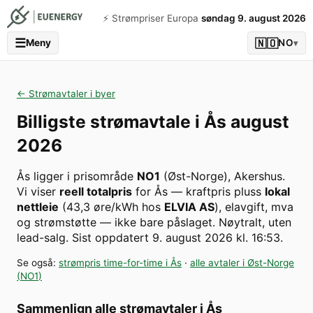
⚡️ Strømpriser Europa
søndag 9. august 2026
☰
🇳🇴
Meny
NO
▾
← Strømavtaler i byer
Billigste strømavtale i
Ås
august
2026
Ås
ligger i prisområde
NO1
(
Øst-Norge
)
,
Akershus
.
Vi viser
reell totalpris
for
Ås
— kraftpris pluss
lokal
nettleie
(
43,3
øre/kWh hos
ELVIA AS
), elavgift, mva
og strømstøtte — ikke bare påslaget. Nøytralt, uten
lead-salg.
Sist oppdatert
9. august 2026 kl. 16:53
.
Se også:
strømpris time-for-time i
Ås
·
alle avtaler i
Øst-Norge
(
NO1
)
Sammenlign alle strømavtaler i
Ås