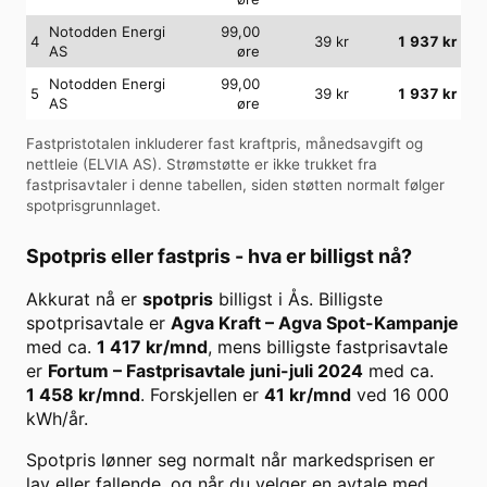
Notodden Energi
99,00
4
39
kr
1 937
kr
AS
øre
Notodden Energi
99,00
5
39
kr
1 937
kr
AS
øre
Fastpristotalen inkluderer fast kraftpris, månedsavgift og
nettleie (
ELVIA AS
). Strømstøtte er ikke trukket fra
fastprisavtaler i denne tabellen, siden støtten normalt følger
spotprisgrunnlaget.
Spotpris eller fastpris - hva er billigst nå?
Akkurat nå er
spotpris
billigst i
Ås
. Billigste
spotprisavtale er
Agva Kraft
–
Agva Spot-Kampanje
med ca.
1 417
kr/mnd
, mens billigste fastprisavtale
er
Fortum
–
Fastprisavtale juni-juli 2024
med ca.
1 458
kr/mnd
. Forskjellen er
41
kr/mnd
ved
16 000
kWh/år.
Spotpris lønner seg normalt når markedsprisen er
lav eller fallende, og når du velger en avtale med