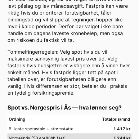
lavt påslag og lav månedsavgift. Fastpris kan være
riktig hvis du prioriterer forutsigbarhet, tåler
bindingstid og vil slippe at regningen hopper like
mye i kalde perioder. Derfor bør valget ikke bare
handle om dagens laveste kronebeløp, men også
om risikoen du faktisk vil ta.
Tommelfingerregelen: Velg spot hvis du vil
maksimere sannsynlig lavest pris over tid. Velg
fastpris hvis budsjettro er viktigere enn å vinne hver
enkelt måned. Hvis fastpris ligger tett på spot i
tabellen over, er forutsigbarheten billigere enn
vanlig. Hvis differansen er stor, betaler du i praksis
en tydelig forsikringspremie.
Spot vs. Norgespris i
Ås
— hva lønner seg?
Ordning
Totalpris/mnd
Billigste spotavtale + strømstøtte
1 417
kr
Norgespris (50 øre/kWh fast)
1 244
kr