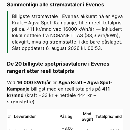
Sammenlign alle strømavtaler i
Evenes
Billigste strømavtale i Evenes akkurat nå er Agva
Kraft – Agva Spot-Kampanje, til en reell totalpris
på ca. 411 kr/mnd ved 16000 kWh/år — inkludert
lokal nettleie fra NORANETT AS (33,3 øre/kWh),
elavgift, mva og strømstøtte, ikke bare påslaget.
Sist oppdatert 6. august 2026 kl. 00:53.
De 20 billigste spotprisavtalene i
Evenes
rangert etter reell totalpris
Ved
16 000
kWh/år
er
Agva Kraft
–
Agva Spot-
Kampanje
billigst med en reell totalpris på
411
kr/mnd
(kraft
−33
kr + nettleie
444
kr −
strømstøtte).
Mnd-
#
Leverandør
Påslag
Totalpris/mnd
avgift
−8,00