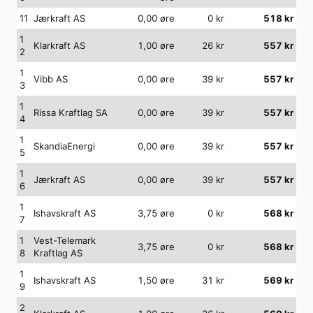
11
Jærkraft AS
0,00
øre
0
kr
518
kr
1
Klarkraft AS
1,00
øre
26
kr
557
kr
2
1
Vibb AS
0,00
øre
39
kr
557
kr
3
1
Rissa Kraftlag SA
0,00
øre
39
kr
557
kr
4
1
SkandiaEnergi
0,00
øre
39
kr
557
kr
5
1
Jærkraft AS
0,00
øre
39
kr
557
kr
6
1
Ishavskraft AS
3,75
øre
0
kr
568
kr
7
1
Vest-Telemark
3,75
øre
0
kr
568
kr
8
Kraftlag AS
1
Ishavskraft AS
1,50
øre
31
kr
569
kr
9
2