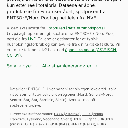
kun etter reell totalpris. Dataene er åpne:
produktene fra Forbrukerrådet, spotprisen fra
ENTSO-E/Nord Pool og nettleien fra NVE.
Kilder: avtaledata fra
Forbrukerrådets strømprisportal
(lovpålagt rapportering), spotpris fra ENTSO-E / Nord Pool,
nettleie fra
NVE
. Tallene er estimater for et typisk
husholdningsforbruk og kan avvike fra din faktiske faktura.
Vil
du bruke tallene selv? Last ned
åpne strømdata (CSV/JSON,
CC-BY)
.
Se alle byer →
·
Alle strømleverandører →
Datakilde: ENTSO-E. Hver sone viser sin egen lokale tid. Italia
vises som snitt av seks underregioner (Nord, Sentral-Nord,
Sentral-Sør, Sør, Sardinia, Sicilia).
Kontakt oss på
sp@euenergy.live
.
Europeiske kraftoperatører:
EXAA
(
Østerrike
)
,
EPEX
(
Belgia,
Frankrike, Tyskland, Nederland, Sveits
)
,
IBEX
(
Bulgaria
)
,
CROPEX
(
Kroatia
)
,
OTE
(
Tsjekkia
)
,
GME
(
Italia
)
,
HENEX
(
Hellas
)
,
HUPX