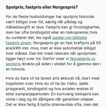
Spotpris, fastpris eller Norgespris?
For de fleste husholdninger har spotpris historisk
vært billigst over tid, særlig når påslag og
månedsavgift er lave. Fastpris kan gi forutsigbarhet,
men har ofte bindingstid eller en risikopremie; hvis
du vurderer det, les også
guiden om billigste
fastpris strøm
. Norgespris gir en fast kraftpris på 50
øre/kWh inkl. mva, men er ikke automatisk billigst
hver måned. Den blir mest relevant når spotprisen
ligger høyt over tid. Derfor viser vi
Norgespris vs
spotpris
direkte på siden i stedet for å gjemme den i
en fotnote.
Hvis du bare vil ha lavest pris akkurat nå, start med
topplisten over. Hvis du vil ha lav risiko, sjekk
prisgaranti, bindingstid og hva avtalen endres til
etter kampanjeperioden. En kortvarig lokkepris kan
vinne i dag og bli dårligere når garantien utløper.
Det er ikke farlig å bytte strømavtale ofte, men det