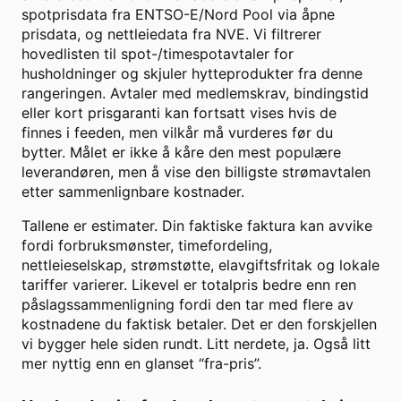
spotprisdata fra ENTSO-E/Nord Pool via åpne
prisdata, og nettleiedata fra NVE. Vi filtrerer
hovedlisten til spot-/timespotavtaler for
husholdninger og skjuler hytteprodukter fra denne
rangeringen. Avtaler med medlemskrav, bindingstid
eller kort prisgaranti kan fortsatt vises hvis de
finnes i feeden, men vilkår må vurderes før du
bytter. Målet er ikke å kåre den mest populære
leverandøren, men å vise den billigste strømavtalen
etter sammenlignbare kostnader.
Tallene er estimater. Din faktiske faktura kan avvike
fordi forbruksmønster, timefordeling,
nettleieselskap, strømstøtte, elavgiftsfritak og lokale
tariffer varierer. Likevel er totalpris bedre enn ren
påslagssammenligning fordi den tar med flere av
kostnadene du faktisk betaler. Det er den forskjellen
vi bygger hele siden rundt. Litt nerdete, ja. Også litt
mer nyttig enn en glanset “fra-pris”.