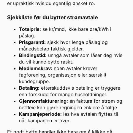
er upraktisk hvis du egentlig ønsket ro.
Sjekkliste før du bytter strømavtale
Totalpris:
se kr/mnd, ikke bare øre/kWh i
påslag.
Prisgaranti:
sjekk hvor lenge påslag og
månedsbeløp faktisk gjelder.
Bindingstid:
unngå avtaler som låser deg hvis
du vil kunne bytte raskt.
Medlemskrav:
noen avtaler krever
fagforening, organisasjon eller særskilt
kundegruppe.
Betaling:
etterskuddsvis betaling er tryggere
enn forskudd for mange husholdninger.
Gjennomfakturering:
én faktura for strøm og
nettleie kan gjøre regningen enklere å følge.
Kampanjeperiode:
les hva avtalen flyttes til
når kampanjen er over.
Et godt bytte handler ikke bare om å klikke på