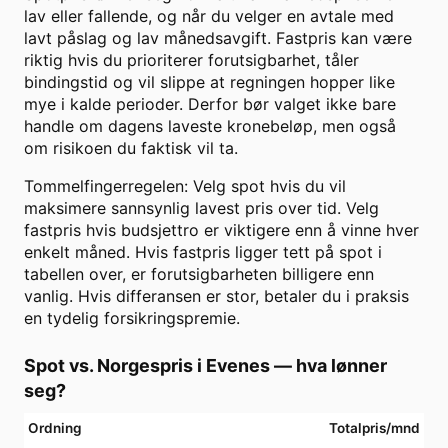
lav eller fallende, og når du velger en avtale med
lavt påslag og lav månedsavgift. Fastpris kan være
riktig hvis du prioriterer forutsigbarhet, tåler
bindingstid og vil slippe at regningen hopper like
mye i kalde perioder. Derfor bør valget ikke bare
handle om dagens laveste kronebeløp, men også
om risikoen du faktisk vil ta.
Tommelfingerregelen: Velg spot hvis du vil
maksimere sannsynlig lavest pris over tid. Velg
fastpris hvis budsjettro er viktigere enn å vinne hver
enkelt måned. Hvis fastpris ligger tett på spot i
tabellen over, er forutsigbarheten billigere enn
vanlig. Hvis differansen er stor, betaler du i praksis
en tydelig forsikringspremie.
Spot vs. Norgespris i
Evenes
— hva lønner
seg?
Ordning
Totalpris/mnd