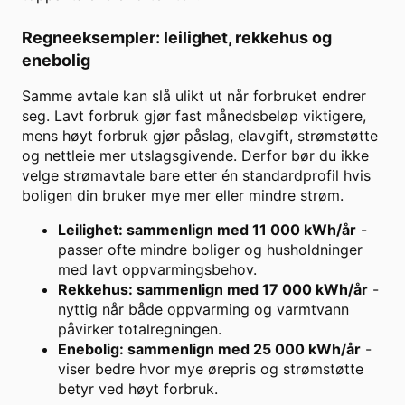
Regneeksempler: leilighet, rekkehus og
enebolig
Samme avtale kan slå ulikt ut når forbruket endrer
seg. Lavt forbruk gjør fast månedsbeløp viktigere,
mens høyt forbruk gjør påslag, elavgift, strømstøtte
og nettleie mer utslagsgivende. Derfor bør du ikke
velge strømavtale bare etter én standardprofil hvis
boligen din bruker mye mer eller mindre strøm.
Leilighet: sammenlign med 11 000 kWh/år
-
passer ofte mindre boliger og husholdninger
med lavt oppvarmingsbehov.
Rekkehus: sammenlign med 17 000 kWh/år
-
nyttig når både oppvarming og varmtvann
påvirker totalregningen.
Enebolig: sammenlign med 25 000 kWh/år
-
viser bedre hvor mye ørepris og strømstøtte
betyr ved høyt forbruk.