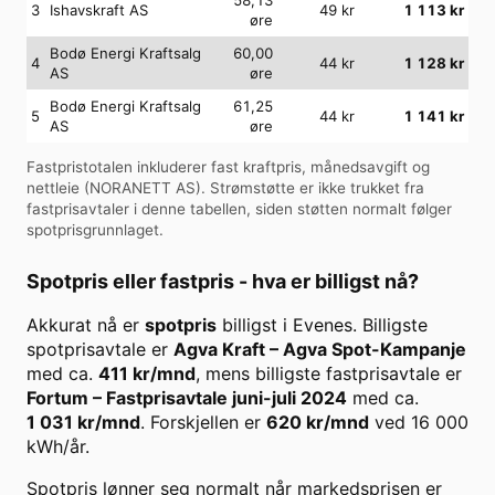
3
Ishavskraft AS
49
kr
1 113
kr
øre
Bodø Energi Kraftsalg
60,00
4
44
kr
1 128
kr
AS
øre
Bodø Energi Kraftsalg
61,25
5
44
kr
1 141
kr
AS
øre
Fastpristotalen inkluderer fast kraftpris, månedsavgift og
nettleie (
NORANETT AS
). Strømstøtte er ikke trukket fra
fastprisavtaler i denne tabellen, siden støtten normalt følger
spotprisgrunnlaget.
Spotpris eller fastpris - hva er billigst nå?
Akkurat nå er
spotpris
billigst i
Evenes
. Billigste
spotprisavtale er
Agva Kraft
–
Agva Spot-Kampanje
med ca.
411
kr/mnd
, mens billigste fastprisavtale er
Fortum
–
Fastprisavtale juni-juli 2024
med ca.
1 031
kr/mnd
. Forskjellen er
620
kr/mnd
ved
16 000
kWh/år.
Spotpris lønner seg normalt når markedsprisen er