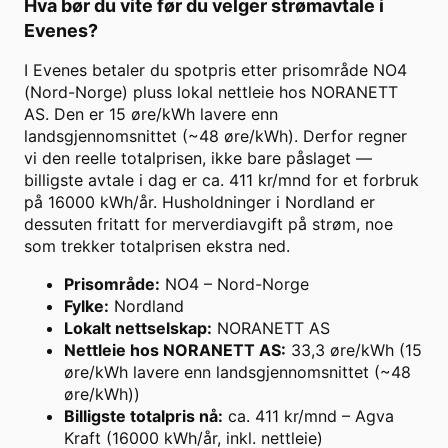
Hva bør du vite før du velger strømavtale i
Evenes
?
I Evenes betaler du spotpris etter prisområde NO4
(Nord-Norge) pluss lokal nettleie hos NORANETT
AS. Den er 15 øre/kWh lavere enn
landsgjennomsnittet (~48 øre/kWh). Derfor regner
vi den reelle totalprisen, ikke bare påslaget —
billigste avtale i dag er ca. 411 kr/mnd for et forbruk
på 16000 kWh/år. Husholdninger i Nordland er
dessuten fritatt for merverdiavgift på strøm, noe
som trekker totalprisen ekstra ned.
Prisområde
:
NO4 – Nord-Norge
Fylke
:
Nordland
Lokalt nettselskap
:
NORANETT AS
Nettleie hos NORANETT AS
:
33,3 øre/kWh (15
øre/kWh lavere enn landsgjennomsnittet (~48
øre/kWh))
Billigste totalpris nå
:
ca. 411 kr/mnd – Agva
Kraft (16000 kWh/år, inkl. nettleie)