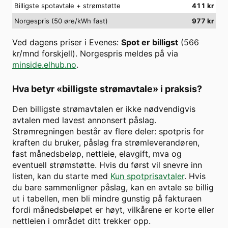
Billigste spotavtale + strømstøtte
411
kr
Norgespris (50 øre/kWh fast)
977
kr
Ved dagens priser i
Evenes
:
Spot er billigst
(
566
kr/mnd forskjell). Norgespris meldes på via
minside.elhub.no
.
Hva betyr «billigste strømavtale» i praksis?
Den billigste strømavtalen er ikke nødvendigvis
avtalen med lavest annonsert påslag.
Strømregningen består av flere deler: spotpris for
kraften du bruker, påslag fra strømleverandøren,
fast månedsbeløp, nettleie, elavgift, mva og
eventuell strømstøtte. Hvis du først vil snevre inn
listen, kan du starte med
Kun spotprisavtaler
. Hvis
du bare sammenligner påslag, kan en avtale se billig
ut i tabellen, men bli mindre gunstig på fakturaen
fordi månedsbeløpet er høyt, vilkårene er korte eller
nettleien i området ditt trekker opp.