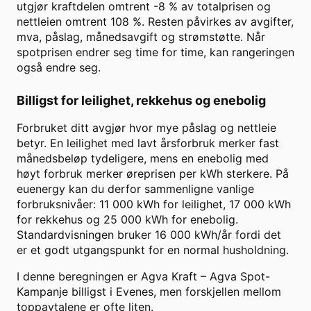
utgjør kraftdelen omtrent
-8
% av totalprisen og
nettleien omtrent
108
%. Resten påvirkes av avgifter,
mva, påslag, månedsavgift og strømstøtte. Når
spotprisen endrer seg time for time, kan rangeringen
også endre seg.
Billigst for leilighet, rekkehus og enebolig
Forbruket ditt avgjør hvor mye påslag og nettleie
betyr. En leilighet med lavt årsforbruk merker fast
månedsbeløp tydeligere, mens en enebolig med
høyt forbruk merker øreprisen per kWh sterkere. På
euenergy kan du derfor sammenligne vanlige
forbruksnivåer: 11 000 kWh for leilighet, 17 000 kWh
for rekkehus og 25 000 kWh for enebolig.
Standardvisningen bruker
16 000
kWh/år fordi det
er et godt utgangspunkt for en normal husholdning.
I denne beregningen er
Agva Kraft
–
Agva Spot-
Kampanje
billigst i
Evenes
, men forskjellen mellom
toppavtalene er ofte liten.