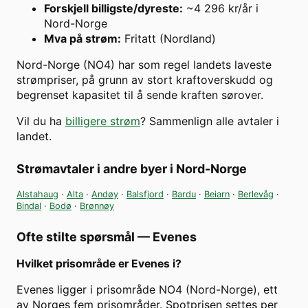
Forskjell billigste/dyreste
:
~4 296 kr/år i
Nord-Norge
Mva på strøm
:
Fritatt (Nordland)
Nord-Norge (NO4) har som regel landets laveste
strømpriser, på grunn av stort kraftoverskudd og
begrenset kapasitet til å sende kraften sørover.
Vil du ha
billigere strøm
? Sammenlign alle avtaler i
landet.
Strømavtaler i andre byer i
Nord-Norge
Alstahaug
·
Alta
·
Andøy
·
Balsfjord
·
Bardu
·
Beiarn
·
Berlevåg
·
Bindal
·
Bodø
·
Brønnøy
Ofte stilte spørsmål —
Evenes
Hvilket prisområde er Evenes i?
Evenes ligger i prisområde NO4 (Nord-Norge), ett
av Norges fem prisområder. Spotprisen settes per