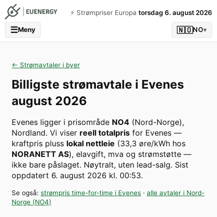
⚡️ Strømpriser Europa
torsdag 6. august 2026
☰
🇳🇴
Meny
NO
▾
← Strømavtaler i byer
Billigste strømavtale i
Evenes
august 2026
Evenes
ligger i prisområde
NO4
(
Nord-Norge
)
,
Nordland
. Vi viser
reell totalpris
for
Evenes
—
kraftpris pluss
lokal nettleie
(
33,3
øre/kWh hos
NORANETT AS
), elavgift, mva og strømstøtte —
ikke bare påslaget. Nøytralt, uten lead-salg.
Sist
oppdatert
6. august 2026 kl. 00:53
.
Se også:
strømpris time-for-time i
Evenes
·
alle avtaler i
Nord-
Norge
(
NO4
)