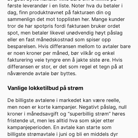
første leverandør i en liste. Noter hva du betaler i
dag, finn produktnavnet på fakturaen din og
sammenlign det mot topplisten her. Mange kunder
tror de har spotpris fordi fakturaen bruker ordet
spot, men betaler likevel unødvendig høyt påslag
eller en fast månedskostnad som spiser opp
besparelsen. Hvis differansen mellom to avtaler bare
er noen kroner per måned, bør vilkår og enkel
fakturering veie tyngre enn å jakte siste øre. Hvis
differansen er stor, er det som regel et tegn på at
nåværende avtale bør byttes.
Vanlige lokketilbud på strøm
De billigste avtalene i markedet kan være reelle,
men noen er korte kampanjer. Negativt påslag, null
kroner i månedsavgift og “superbillig strøm” høres
fristende ut, men les alltid hva som skjer etter
kampanjeperioden. En avtale kan starte som
billigste strømavtale i juni og bli en middels dyr