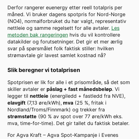
Derfor rangerer euenergy etter reell totalpris per
måned. Vi bruker dagens spotpris for
Nord-Norge
(
NO4
), normalforbruket du har valgt, representativ
nettleie og samme regelsett for alle avtaler.
Les
metoden bak rangeringen
hvis du vil kontrollere
datakilder og forutsetninger. Det gir et mer ærlig
svar på spørsmålet folk faktisk stiller: hvilken
strømavtale gir lavest samlet kostnad nå?
Slik beregner vi totalprisen
Spotprisen er lik for alle i et prisområde, så det som
skiller avtaler er
påslag + fast månedsbeløp
. Vi
legger til
nettleie
(energiledd + fastledd fra NVE),
elavgift
(7,13 øre/kWh),
mva
(25 %, fritak i
Nordland/Troms/Finnmark) og trekker fra
strømstøtte
(90 % av spot over
77
øre/kWh eks.
mva, time-for-time). Det gir tallet du faktisk betaler.
For
Agva Kraft
–
Agva Spot-Kampanje
i
Evenes