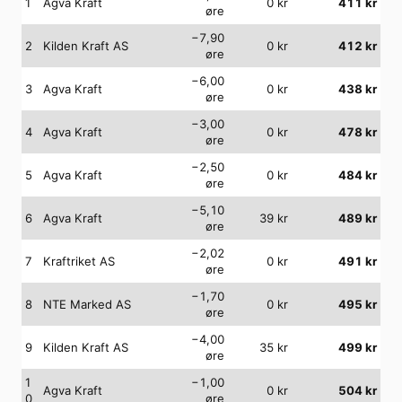
1
Agva Kraft
0
kr
411
kr
øre
−7,90
2
Kilden Kraft AS
0
kr
412
kr
øre
−6,00
3
Agva Kraft
0
kr
438
kr
øre
−3,00
4
Agva Kraft
0
kr
478
kr
øre
−2,50
5
Agva Kraft
0
kr
484
kr
øre
−5,10
6
Agva Kraft
39
kr
489
kr
øre
−2,02
7
Kraftriket AS
0
kr
491
kr
øre
−1,70
8
NTE Marked AS
0
kr
495
kr
øre
−4,00
9
Kilden Kraft AS
35
kr
499
kr
øre
1
−1,00
Agva Kraft
0
kr
504
kr
0
øre