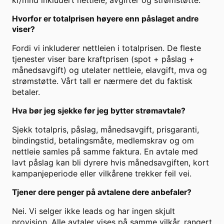
kr/mnd inkludert nettleie, avgifter og strømstøtte.
Hvorfor er totalprisen høyere enn påslaget andre
viser?
Fordi vi inkluderer nettleien i totalprisen. De fleste
tjenester viser bare kraftprisen (spot + påslag +
månedsavgift) og utelater nettleie, elavgift, mva og
strømstøtte. Vårt tall er nærmere det du faktisk
betaler.
Hva bør jeg sjekke før jeg bytter strømavtale?
Sjekk totalpris, påslag, månedsavgift, prisgaranti,
bindingstid, betalingsmåte, medlemskrav og om
nettleie samles på samme faktura. En avtale med
lavt påslag kan bli dyrere hvis månedsavgiften, kort
kampanjeperiode eller vilkårene trekker feil vei.
Tjener dere penger på avtalene dere anbefaler?
Nei. Vi selger ikke leads og har ingen skjult
provisjon. Alle avtaler vises på samme vilkår, rangert