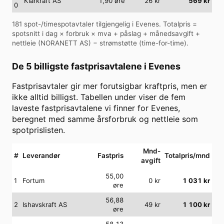
Klarkraft AS
1,90
øre
26
kr
569
kr
0
181
spot-/timespotavtaler tilgjengelig i
Evenes
. Totalpris =
spotsnitt i dag × forbruk × mva + påslag + månedsavgift +
nettleie (
NORANETT AS
) − strømstøtte (time-for-time).
De 5 billigste fastprisavtalene i
Evenes
Fastprisavtaler gir mer forutsigbar kraftpris, men er
ikke alltid billigst. Tabellen under viser de fem
laveste fastprisavtalene vi finner for
Evenes
,
beregnet med samme årsforbruk og nettleie som
spotprislisten.
Mnd-
#
Leverandør
Fastpris
Totalpris/mnd
avgift
55,00
1
Fortum
0
kr
1 031
kr
øre
56,88
2
Ishavskraft AS
49
kr
1 100
kr
øre
58,13