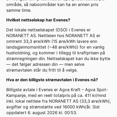
område, så naboområder kan ha en annen pris
samme time.
Hvilket nettselskap har Evenes?
Det lokale nettselskapet (DSO) i Evenes er
NORANETT AS. Nettleien hos NORANETT AS er
omtrent 33,3 øre/kWh (15 øre/kWh lavere enn
landsgjennomsnittet (~48 øre/kWh)) for en vanlig
husholdning, og kommer i tillegg til kraftprisen på
strømregningen din. Nettselskapet kan du ikke bytte
— det følger adressen din — men selve
strømavtalen står du fritt til å velge.
Hva er den billigste strømavtalen i Evenes nå?
Billigste avtale i Evenes er Agva Kraft – Agva Spot-
Kampanje, med en reell totalpris på ca. 411 kr/mnd
inkl. lokal nettleie fra NORANETT AS (33,3 øre/kWh),
avgifter og strømstøtte ved 16000 kWh/år. Sist
oppdatert 6. august 2026 kl. 00:53.