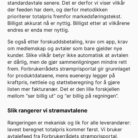
standardavtale senere. Det er derfor vi viser vilkår
der feeden har dem, og derfor metodikken
prioriterer totalpris fremfor markedsføringstekst.
Billigst akkurat nå er nyttig. Billigst etter at vilkårene
endres er enda mer nyttig.
Se også etter forskuddsbetaling, krav om app, krav
om medlemskap og avtaler som bare gjelder nye
kunder. Slike vilkår betyr ikke automatisk at avtalen
er dårlig, men de gjør sammenligningen mindre rett
frem. Forbrukerrådets strømprisportal gir grunnlaget
for produktdataene, mens euenergy legger på
kraftpris, nettleie og støtteberegning for å gjøre
listen mer fakturanær. Det er den lille forskjellen
mellom “ser billig ut” og “er billig på regningen”.
Slik rangerer vi strømavtalene
Rangeringen er mekanisk og lik for alle leverandører:
lavest beregnet totalpris kommer først. Vi bruker
avtalefeed fra Forbrukerrådets strømprisportal,