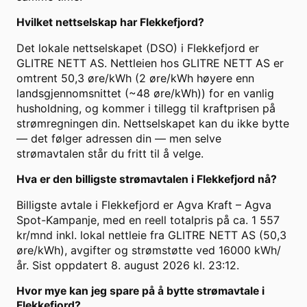
Hvilket nettselskap har Flekkefjord?
Det lokale nettselskapet (DSO) i Flekkefjord er
GLITRE NETT AS. Nettleien hos GLITRE NETT AS er
omtrent 50,3 øre/kWh (2 øre/kWh høyere enn
landsgjennomsnittet (~48 øre/kWh)) for en vanlig
husholdning, og kommer i tillegg til kraftprisen på
strømregningen din. Nettselskapet kan du ikke bytte
— det følger adressen din — men selve
strømavtalen står du fritt til å velge.
Hva er den billigste strømavtalen i Flekkefjord nå?
Billigste avtale i Flekkefjord er Agva Kraft – Agva
Spot-Kampanje, med en reell totalpris på ca. 1 557
kr/mnd inkl. lokal nettleie fra GLITRE NETT AS (50,3
øre/kWh), avgifter og strømstøtte ved 16000 kWh/
år. Sist oppdatert 8. august 2026 kl. 23:12.
Hvor mye kan jeg spare på å bytte strømavtale i
Flekkefjord?