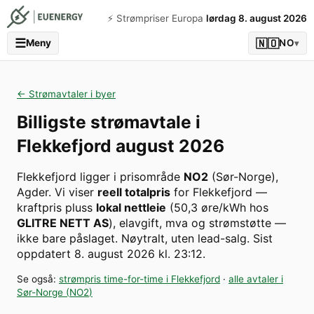
⚡️ Strømpriser Europa
lørdag 8. august 2026
☰
🇳🇴
Meny
NO
▾
← Strømavtaler i byer
Billigste strømavtale i
Flekkefjord
august 2026
Flekkefjord
ligger i prisområde
NO2
(
Sør-Norge
)
,
Agder
. Vi viser
reell totalpris
for
Flekkefjord
—
kraftpris pluss
lokal nettleie
(
50,3
øre/kWh hos
GLITRE NETT AS
), elavgift, mva og strømstøtte —
ikke bare påslaget. Nøytralt, uten lead-salg.
Sist
oppdatert
8. august 2026 kl. 23:12
.
Se også:
strømpris time-for-time i
Flekkefjord
·
alle avtaler i
Sør-Norge
(
NO2
)