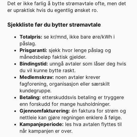
Det er ikke farlig å bytte strømavtale ofte, men det
er upraktisk hvis du egentlig ønsket ro.
Sjekkliste før du bytter strømavtale
Totalpris:
se kr/mnd, ikke bare øre/kWh i
påslag.
Prisgaranti:
sjekk hvor lenge påslag og
månedsbeløp faktisk gjelder.
Bindingstid:
unngå avtaler som låser deg hvis
du vil kunne bytte raskt.
Medlemskrav:
noen avtaler krever
fagforening, organisasjon eller særskilt
kundegruppe.
Betaling:
etterskuddsvis betaling er tryggere
enn forskudd for mange husholdninger.
Gjennomfakturering:
én faktura for strøm og
nettleie kan gjøre regningen enklere å følge.
Kampanjeperiode:
les hva avtalen flyttes til
når kampanjen er over.