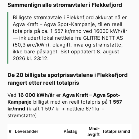
Sammenlign alle strømavtaler i
Flekkefjord
Billigste strømavtale i Flekkefjord akkurat nå er
Agva Kraft – Agva Spot-Kampanje, til en reell
totalpris på ca. 1 557 kr/mnd ved 16000 kWh/år
— inkludert lokal nettleie fra GLITRE NETT AS
(50,3 øre/kWh), elavgift, mva og strømstøtte,
ikke bare påslaget. Sist oppdatert 8. august
2026 kl. 23:12.
De 20 billigste spotprisavtalene i
Flekkefjord
rangert etter reell totalpris
Ved
16 000
kWh/år
er
Agva Kraft
–
Agva Spot-
Kampanje
billigst med en reell totalpris på
1 557
kr/mnd
(kraft
1 597
kr + nettleie
671
kr −
strømstøtte).
Mnd-
#
Leverandør
Påslag
Totalpris/mnd
avgift