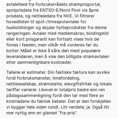
avtalefeed fra Forbrukerrådets strømprisportal,
spotprisdata fra ENTSO-E/Nord Pool via åpne
prisdata, og nettleiedata fra NVE. Vi filtrerer
hovedlisten til spot-/timespotavtaler for
husholdninger og skjuler hytteprodukter fra denne
rangeringen. Avtaler med medlemskrav, bindingstid
eller kort prisgaranti kan fortsatt vises hvis de
finnes i feeden, men vilkår må vurderes før du
bytter. Målet er ikke å kåre den mest populære
leverandøren, men å vise den billigste strømavtalen
etter sammenlignbare kostnader.
Tallene er estimater. Din faktiske faktura kan avvike
fordi forbruksmønster, timefordeling,
nettleieselskap, strømstøtte, elavgiftsfritak og lokale
tariffer varierer. Likevel er totalpris bedre enn ren
påslagssammenligning fordi den tar med flere av
kostnadene du faktisk betaler. Det er den forskjellen
vi bygger hele siden rundt. Litt nerdete, ja. Også litt
mer nyttig enn en glanset “fra-pris”.