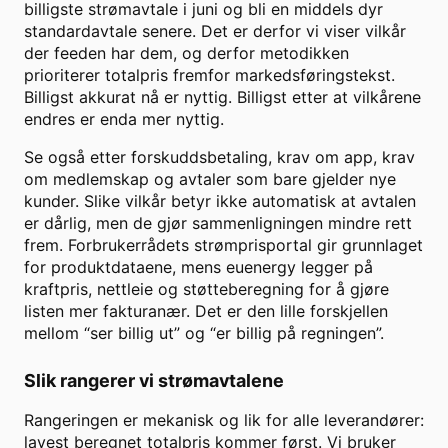
billigste strømavtale i juni og bli en middels dyr
standardavtale senere. Det er derfor vi viser vilkår
der feeden har dem, og derfor metodikken
prioriterer totalpris fremfor markedsføringstekst.
Billigst akkurat nå er nyttig. Billigst etter at vilkårene
endres er enda mer nyttig.
Se også etter forskuddsbetaling, krav om app, krav
om medlemskap og avtaler som bare gjelder nye
kunder. Slike vilkår betyr ikke automatisk at avtalen
er dårlig, men de gjør sammenligningen mindre rett
frem. Forbrukerrådets strømprisportal gir grunnlaget
for produktdataene, mens euenergy legger på
kraftpris, nettleie og støtteberegning for å gjøre
listen mer fakturanær. Det er den lille forskjellen
mellom “ser billig ut” og “er billig på regningen”.
Slik rangerer vi strømavtalene
Rangeringen er mekanisk og lik for alle leverandører:
lavest beregnet totalpris kommer først. Vi bruker