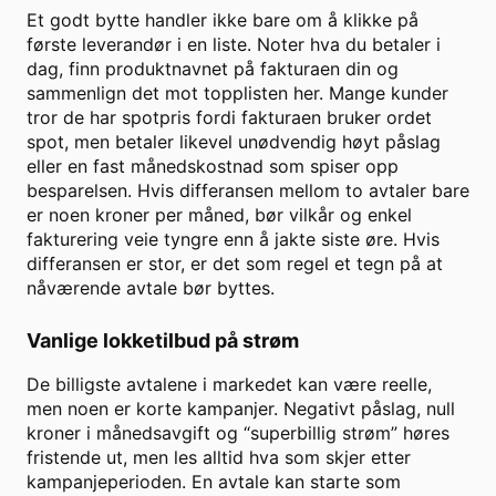
Et godt bytte handler ikke bare om å klikke på
første leverandør i en liste. Noter hva du betaler i
dag, finn produktnavnet på fakturaen din og
sammenlign det mot topplisten her. Mange kunder
tror de har spotpris fordi fakturaen bruker ordet
spot, men betaler likevel unødvendig høyt påslag
eller en fast månedskostnad som spiser opp
besparelsen. Hvis differansen mellom to avtaler bare
er noen kroner per måned, bør vilkår og enkel
fakturering veie tyngre enn å jakte siste øre. Hvis
differansen er stor, er det som regel et tegn på at
nåværende avtale bør byttes.
Vanlige lokketilbud på strøm
De billigste avtalene i markedet kan være reelle,
men noen er korte kampanjer. Negativt påslag, null
kroner i månedsavgift og “superbillig strøm” høres
fristende ut, men les alltid hva som skjer etter
kampanjeperioden. En avtale kan starte som