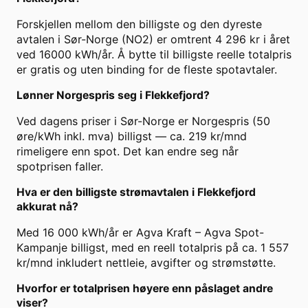
Forskjellen mellom den billigste og den dyreste
avtalen i Sør-Norge (NO2) er omtrent 4 296 kr i året
ved 16000 kWh/år. Å bytte til billigste reelle totalpris
er gratis og uten binding for de fleste spotavtaler.
Lønner Norgespris seg i Flekkefjord?
Ved dagens priser i Sør-Norge er Norgespris (50
øre/kWh inkl. mva) billigst — ca. 219 kr/mnd
rimeligere enn spot. Det kan endre seg når
spotprisen faller.
Hva er den billigste strømavtalen i Flekkefjord
akkurat nå?
Med 16 000 kWh/år er Agva Kraft – Agva Spot-
Kampanje billigst, med en reell totalpris på ca. 1 557
kr/mnd inkludert nettleie, avgifter og strømstøtte.
Hvorfor er totalprisen høyere enn påslaget andre
viser?