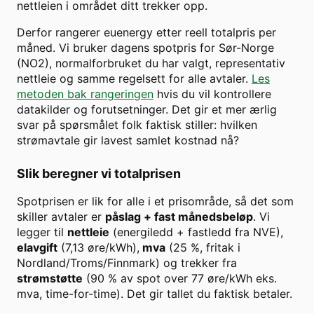
nettleien i området ditt trekker opp.
Derfor rangerer euenergy etter reell totalpris per
måned. Vi bruker dagens spotpris for
Sør-Norge
(
NO2
), normalforbruket du har valgt, representativ
nettleie og samme regelsett for alle avtaler.
Les
metoden bak rangeringen
hvis du vil kontrollere
datakilder og forutsetninger. Det gir et mer ærlig
svar på spørsmålet folk faktisk stiller: hvilken
strømavtale gir lavest samlet kostnad nå?
Slik beregner vi totalprisen
Spotprisen er lik for alle i et prisområde, så det som
skiller avtaler er
påslag + fast månedsbeløp
. Vi
legger til
nettleie
(energiledd + fastledd fra NVE),
elavgift
(7,13 øre/kWh),
mva
(25 %, fritak i
Nordland/Troms/Finnmark) og trekker fra
strømstøtte
(90 % av spot over
77
øre/kWh eks.
mva, time-for-time). Det gir tallet du faktisk betaler.