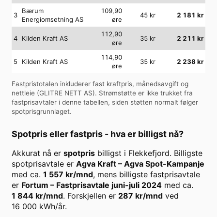
Bærum
109,90
3
45
kr
2 181
kr
Energiomsetning AS
øre
112,90
4
Kilden Kraft AS
35
kr
2 211
kr
øre
114,90
5
Kilden Kraft AS
35
kr
2 238
kr
øre
Fastpristotalen inkluderer fast kraftpris, månedsavgift og
nettleie (
GLITRE NETT AS
). Strømstøtte er ikke trukket fra
fastprisavtaler i denne tabellen, siden støtten normalt følger
spotprisgrunnlaget.
Spotpris eller fastpris - hva er billigst nå?
Akkurat nå er
spotpris
billigst i
Flekkefjord
. Billigste
spotprisavtale er
Agva Kraft
–
Agva Spot-Kampanje
med ca.
1 557
kr/mnd
, mens billigste fastprisavtale
er
Fortum
–
Fastprisavtale juni-juli 2024
med ca.
1 844
kr/mnd
. Forskjellen er
287
kr/mnd
ved
16 000
kWh/år.