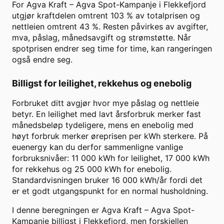
For
Agva Kraft
–
Agva Spot-Kampanje
i
Flekkefjord
utgjør kraftdelen omtrent
103
% av totalprisen og
nettleien omtrent
43
%. Resten påvirkes av avgifter,
mva, påslag, månedsavgift og strømstøtte. Når
spotprisen endrer seg time for time, kan rangeringen
også endre seg.
Billigst for leilighet, rekkehus og enebolig
Forbruket ditt avgjør hvor mye påslag og nettleie
betyr. En leilighet med lavt årsforbruk merker fast
månedsbeløp tydeligere, mens en enebolig med
høyt forbruk merker øreprisen per kWh sterkere. På
euenergy kan du derfor sammenligne vanlige
forbruksnivåer: 11 000 kWh for leilighet, 17 000 kWh
for rekkehus og 25 000 kWh for enebolig.
Standardvisningen bruker
16 000
kWh/år fordi det
er et godt utgangspunkt for en normal husholdning.
I denne beregningen er
Agva Kraft
–
Agva Spot-
Kampanje
billigst i
Flekkefjord
, men forskjellen