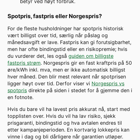
betyr ved høyt forbruk.
Spotpris, fastpris eller Norgespris?
For de fleste husholdninger har spotpris historisk
vært billigst over tid, særlig når påslag og
månedsavgift er lave. Fastpris kan gi forutsigbarhet,
men har ofte bindingstid eller en risikopremie; hvis
du vurderer det, les også
guiden om billigste
fastpris strøm
. Norgespris gir en fast kraftpris på 50
øre/kWh inkl. mva, men er ikke automatisk billigst
hver måned. Den blir mest relevant når spotprisen
ligger høyt over tid. Derfor viser vi
Norgespris vs
spotpris
direkte på siden i stedet for å gjemme den i
en fotnote.
Hvis du bare vil ha lavest pris akkurat nå, start med
topplisten over. Hvis du vil ha lav risiko, sjekk
prisgaranti, bindingstid og hva avtalen endres til
etter kampanjeperioden. En kortvarig lokkepris kan
vinne i dag og bli dårligere når garantien utløper.