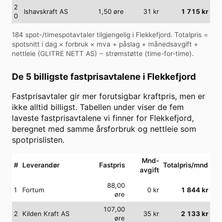
2
Ishavskraft AS
1,50
øre
31
kr
1 715
kr
0
184
spot-/timespotavtaler tilgjengelig i
Flekkefjord
. Totalpris =
spotsnitt i dag × forbruk × mva + påslag + månedsavgift +
nettleie (
GLITRE NETT AS
) − strømstøtte (time-for-time).
De 5 billigste fastprisavtalene i
Flekkefjord
Fastprisavtaler gir mer forutsigbar kraftpris, men er
ikke alltid billigst. Tabellen under viser de fem
laveste fastprisavtalene vi finner for
Flekkefjord
,
beregnet med samme årsforbruk og nettleie som
spotprislisten.
Mnd-
#
Leverandør
Fastpris
Totalpris/mnd
avgift
88,00
1
Fortum
0
kr
1 844
kr
øre
107,00
2
Kilden Kraft AS
35
kr
2 133
kr
øre