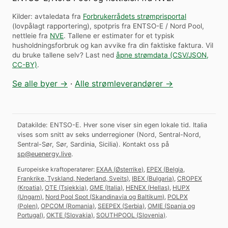
Kilder: avtaledata fra
Forbrukerrådets strømprisportal
(lovpålagt rapportering), spotpris fra ENTSO-E / Nord Pool,
nettleie fra
NVE
. Tallene er estimater for et typisk
husholdningsforbruk og kan avvike fra din faktiske faktura.
Vil
du bruke tallene selv? Last ned
åpne strømdata (CSV/JSON,
CC-BY)
.
Se alle byer →
·
Alle strømleverandører →
Datakilde: ENTSO-E. Hver sone viser sin egen lokale tid. Italia
vises som snitt av seks underregioner (Nord, Sentral-Nord,
Sentral-Sør, Sør, Sardinia, Sicilia).
Kontakt oss på
sp@euenergy.live
.
Europeiske kraftoperatører:
EXAA
(
Østerrike
)
,
EPEX
(
Belgia,
Frankrike, Tyskland, Nederland, Sveits
)
,
IBEX
(
Bulgaria
)
,
CROPEX
(
Kroatia
)
,
OTE
(
Tsjekkia
)
,
GME
(
Italia
)
,
HENEX
(
Hellas
)
,
HUPX
(
Ungarn
)
,
Nord Pool Spot
(
Skandinavia og Baltikum
)
,
POLPX
(
Polen
)
,
OPCOM
(
Romania
)
,
SEEPEX
(
Serbia
)
,
OMIE
(
Spania og
Portugal
)
,
OKTE
(
Slovakia
)
,
SOUTHPOOL
(
Slovenia
)
.