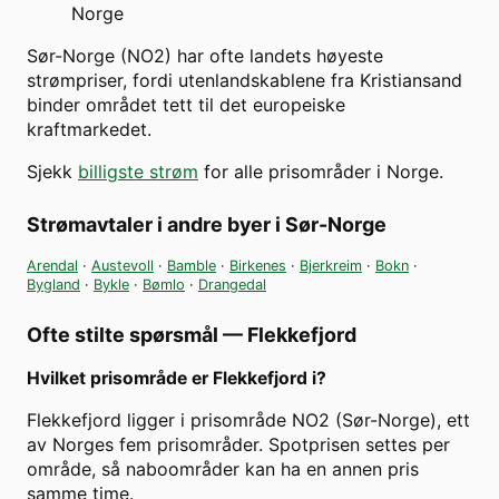
Norge
Sør-Norge (NO2) har ofte landets høyeste
strømpriser, fordi utenlandskablene fra Kristiansand
binder området tett til det europeiske
kraftmarkedet.
Sjekk
billigste strøm
for alle prisområder i Norge.
Strømavtaler i andre byer i
Sør-Norge
Arendal
·
Austevoll
·
Bamble
·
Birkenes
·
Bjerkreim
·
Bokn
·
Bygland
·
Bykle
·
Bømlo
·
Drangedal
Ofte stilte spørsmål —
Flekkefjord
Hvilket prisområde er Flekkefjord i?
Flekkefjord ligger i prisområde NO2 (Sør-Norge), ett
av Norges fem prisområder. Spotprisen settes per
område, så naboområder kan ha en annen pris
samme time.