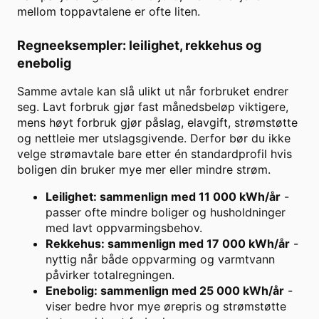
mellom toppavtalene er ofte liten.
Regneeksempler: leilighet, rekkehus og
enebolig
Samme avtale kan slå ulikt ut når forbruket endrer
seg. Lavt forbruk gjør fast månedsbeløp viktigere,
mens høyt forbruk gjør påslag, elavgift, strømstøtte
og nettleie mer utslagsgivende. Derfor bør du ikke
velge strømavtale bare etter én standardprofil hvis
boligen din bruker mye mer eller mindre strøm.
Leilighet: sammenlign med 11 000 kWh/år
-
passer ofte mindre boliger og husholdninger
med lavt oppvarmingsbehov.
Rekkehus: sammenlign med 17 000 kWh/år
-
nyttig når både oppvarming og varmtvann
påvirker totalregningen.
Enebolig: sammenlign med 25 000 kWh/år
-
viser bedre hvor mye ørepris og strømstøtte