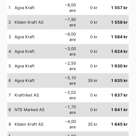
−8,00
1
Agva Kraft
0
kr
1 557
kr
øre
−7,90
2
Kilden Kraft AS
0
kr
1 558
kr
øre
−6,00
3
Agva Kraft
0
kr
1 584
kr
øre
−3,00
4
Agva Kraft
0
kr
1 624
kr
øre
−2,50
5
Agva Kraft
0
kr
1 630
kr
øre
−5,10
6
Agva Kraft
39
kr
1 635
kr
øre
−2,02
7
Kraftriket AS
0
kr
1 637
kr
øre
−1,70
8
NTE Marked AS
0
kr
1 641
kr
øre
−4,00
9
Kilden Kraft AS
35
kr
1 645
kr
øre
1
−1,00