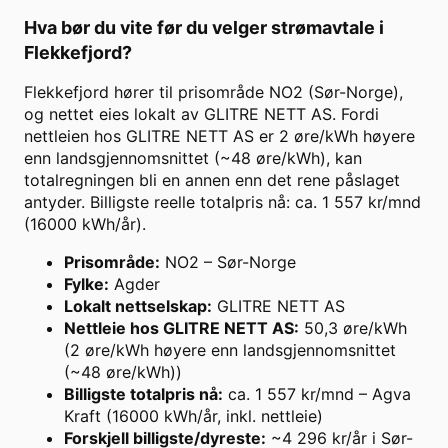
Hva bør du vite før du velger strømavtale i
Flekkefjord
?
Flekkefjord hører til prisområde NO2 (Sør-Norge),
og nettet eies lokalt av GLITRE NETT AS. Fordi
nettleien hos GLITRE NETT AS er 2 øre/kWh høyere
enn landsgjennomsnittet (~48 øre/kWh), kan
totalregningen bli en annen enn det rene påslaget
antyder. Billigste reelle totalpris nå: ca. 1 557 kr/mnd
(16000 kWh/år).
Prisområde
:
NO2 – Sør-Norge
Fylke
:
Agder
Lokalt nettselskap
:
GLITRE NETT AS
Nettleie hos GLITRE NETT AS
:
50,3 øre/kWh
(2 øre/kWh høyere enn landsgjennomsnittet
(~48 øre/kWh))
Billigste totalpris nå
:
ca. 1 557 kr/mnd – Agva
Kraft (16000 kWh/år, inkl. nettleie)
Forskjell billigste/dyreste
:
~4 296 kr/år i Sør-