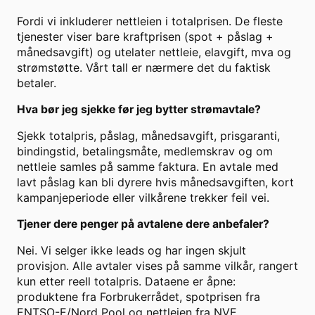
Fordi vi inkluderer nettleien i totalprisen. De fleste
tjenester viser bare kraftprisen (spot + påslag +
månedsavgift) og utelater nettleie, elavgift, mva og
strømstøtte. Vårt tall er nærmere det du faktisk
betaler.
Hva bør jeg sjekke før jeg bytter strømavtale?
Sjekk totalpris, påslag, månedsavgift, prisgaranti,
bindingstid, betalingsmåte, medlemskrav og om
nettleie samles på samme faktura. En avtale med
lavt påslag kan bli dyrere hvis månedsavgiften, kort
kampanjeperiode eller vilkårene trekker feil vei.
Tjener dere penger på avtalene dere anbefaler?
Nei. Vi selger ikke leads og har ingen skjult
provisjon. Alle avtaler vises på samme vilkår, rangert
kun etter reell totalpris. Dataene er åpne:
produktene fra Forbrukerrådet, spotprisen fra
ENTSO-E/Nord Pool og nettleien fra NVE.