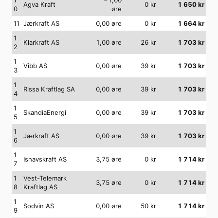
Agva Kraft
0
kr
1 650
kr
0
øre
11
Jærkraft AS
0,00
øre
0
kr
1 664
kr
1
Klarkraft AS
1,00
øre
26
kr
1 703
kr
2
1
Vibb AS
0,00
øre
39
kr
1 703
kr
3
1
Rissa Kraftlag SA
0,00
øre
39
kr
1 703
kr
4
1
SkandiaEnergi
0,00
øre
39
kr
1 703
kr
5
1
Jærkraft AS
0,00
øre
39
kr
1 703
kr
6
1
Ishavskraft AS
3,75
øre
0
kr
1 714
kr
7
1
Vest-Telemark
3,75
øre
0
kr
1 714
kr
8
Kraftlag AS
1
Sodvin AS
0,00
øre
50
kr
1 714
kr
9