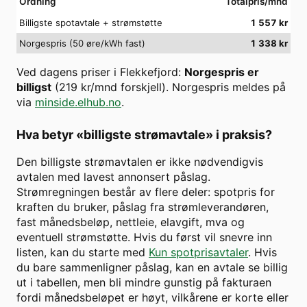
Ordning
Totalpris/mnd
Billigste spotavtale + strømstøtte
1 557
kr
Norgespris (50 øre/kWh fast)
1 338
kr
Ved dagens priser i
Flekkefjord
:
Norgespris er
billigst
(
219
kr/mnd forskjell). Norgespris meldes på
via
minside.elhub.no
.
Hva betyr «billigste strømavtale» i praksis?
Den billigste strømavtalen er ikke nødvendigvis
avtalen med lavest annonsert påslag.
Strømregningen består av flere deler: spotpris for
kraften du bruker, påslag fra strømleverandøren,
fast månedsbeløp, nettleie, elavgift, mva og
eventuell strømstøtte. Hvis du først vil snevre inn
listen, kan du starte med
Kun spotprisavtaler
. Hvis
du bare sammenligner påslag, kan en avtale se billig
ut i tabellen, men bli mindre gunstig på fakturaen
fordi månedsbeløpet er høyt, vilkårene er korte eller