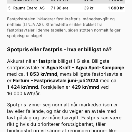
5
Rauma Energi AS
71,98 øre
39
kr
1 690
kr
Fastpristotalen inkluderer fast kraftpris, månedsavgift og
nettleie (
LINJA AS
). Strømstøtte er ikke trukket fra
fastprisavtaler i denne tabellen, siden støtten normalt følger
spotprisgrunnlaget.
Spotpris eller fastpris - hva er billigst nå?
Akkurat nå er
fastpris
billigst i
Giske
. Billigste
spotprisavtale er
Agva Kraft
–
Agva Spot-Kampanje
med ca.
1 853
kr/mnd
, mens billigste fastprisavtale
er
Fortum
–
Fastprisavtale juni-juli 2024
med ca.
1 424
kr/mnd
. Forskjellen er
429
kr/mnd
ved
16 000
kWh/år.
Spotpris lønner seg normalt når markedsprisen er
lav eller fallende, og når du velger en avtale med
lavt påslag og lav månedsavgift. Fastpris kan være
riktig hvis du prioriterer forutsigbarhet, tåler
bindingstid og vil slippe at regningen hopper like