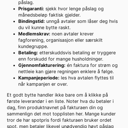
påslag.
Prisgaranti:
sjekk hvor lenge påslag og
månedsbeløp faktisk gjelder.
Bindingstid:
unngå avtaler som låser deg hvis
du vil kunne bytte raskt.
Medlemskrav:
noen avtaler krever
fagforening, organisasjon eller særskilt
kundegruppe.
Betaling:
etterskuddsvis betaling er tryggere
enn forskudd for mange husholdninger.
Gjennomfakturering:
én faktura for strøm og
nettleie kan gjøre regningen enklere å følge.
Kampanjeperiode:
les hva avtalen flyttes til
når kampanjen er over.
Et godt bytte handler ikke bare om å klikke på
første leverandør i en liste. Noter hva du betaler i
dag, finn produktnavnet på fakturaen din og
sammenlign det mot topplisten her. Mange kunder
tror de har spotpris fordi fakturaen bruker ordet
spot, men betaler likevel unødvendig høyt påslag