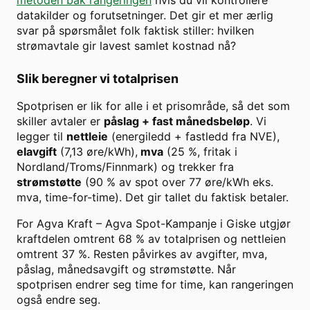
metoden bak rangeringen
hvis du vil kontrollere
datakilder og forutsetninger. Det gir et mer ærlig
svar på spørsmålet folk faktisk stiller: hvilken
strømavtale gir lavest samlet kostnad nå?
Slik beregner vi totalprisen
Spotprisen er lik for alle i et prisområde, så det som
skiller avtaler er
påslag + fast månedsbeløp
. Vi
legger til
nettleie
(energiledd + fastledd fra NVE),
elavgift
(7,13 øre/kWh),
mva
(25 %, fritak i
Nordland/Troms/Finnmark) og trekker fra
strømstøtte
(90 % av spot over
77
øre/kWh eks.
mva, time-for-time). Det gir tallet du faktisk betaler.
For
Agva Kraft
–
Agva Spot-Kampanje
i
Giske
utgjør
kraftdelen omtrent
68
% av totalprisen og nettleien
omtrent
37
%. Resten påvirkes av avgifter, mva,
påslag, månedsavgift og strømstøtte. Når
spotprisen endrer seg time for time, kan rangeringen
også endre seg.