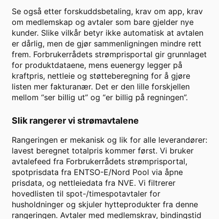
Se også etter forskuddsbetaling, krav om app, krav
om medlemskap og avtaler som bare gjelder nye
kunder. Slike vilkår betyr ikke automatisk at avtalen
er dårlig, men de gjør sammenligningen mindre rett
frem. Forbrukerrådets strømprisportal gir grunnlaget
for produktdataene, mens euenergy legger på
kraftpris, nettleie og støtteberegning for å gjøre
listen mer fakturanær. Det er den lille forskjellen
mellom “ser billig ut” og “er billig på regningen”.
Slik rangerer vi strømavtalene
Rangeringen er mekanisk og lik for alle leverandører:
lavest beregnet totalpris kommer først. Vi bruker
avtalefeed fra Forbrukerrådets strømprisportal,
spotprisdata fra ENTSO-E/Nord Pool via åpne
prisdata, og nettleiedata fra NVE. Vi filtrerer
hovedlisten til spot-/timespotavtaler for
husholdninger og skjuler hytteprodukter fra denne
rangeringen. Avtaler med medlemskrav, bindingstid