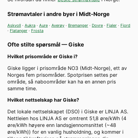
Strømavtaler i andre byer i
Midt-Norge
Askvoll
·
Aukra
·
Aure
·
Averøy
·
Bremanger
·
Dovre
·
Fjaler
·
Fjord
·
Flatanger
·
Frosta
Ofte stilte spørsmål —
Giske
Hvilket prisområde er Giske i?
Giske ligger i prisområde NO3 (Midt-Norge), ett av
Norges fem prisområder. Spotprisen settes per
område, så naboområder kan ha en annen pris
samme time.
Hvilket nettselskap har Giske?
Det lokale nettselskapet (DSO) i Giske er LINJA AS.
Nettleien hos LINJA AS er omtrent 51,8 øre/kWh (4
øre/kWh høyere enn landsgjennomsnittet (~48
øre/kWh)) for en vanlig husholdning, og kommer i