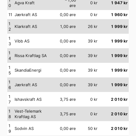
Agva Kraft
0
kr
1 947
kr
0
øre
11
Jærkraft AS
0,00
øre
0
kr
1 960
kr
1
Klarkraft AS
1,00
øre
26
kr
1 999
kr
2
1
Vibb AS
0,00
øre
39
kr
1 999
kr
3
1
Rissa Kraftlag SA
0,00
øre
39
kr
1 999
kr
4
1
SkandiaEnergi
0,00
øre
39
kr
1 999
kr
5
1
Jærkraft AS
0,00
øre
39
kr
1 999
kr
6
1
Ishavskraft AS
3,75
øre
0
kr
2 010
kr
7
1
Vest-Telemark
3,75
øre
0
kr
2 010
kr
8
Kraftlag AS
1
Sodvin AS
0,00
øre
50
kr
2 010
kr
9