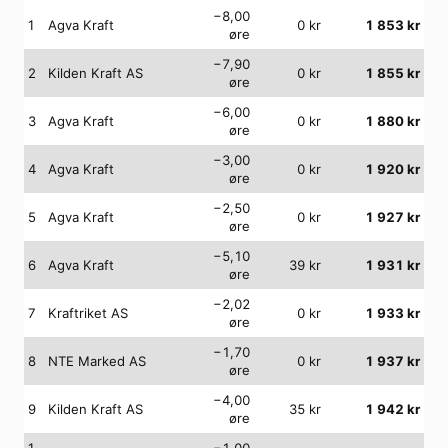
−8,00
1
Agva Kraft
0
kr
1 853
kr
øre
−7,90
2
Kilden Kraft AS
0
kr
1 855
kr
øre
−6,00
3
Agva Kraft
0
kr
1 880
kr
øre
−3,00
4
Agva Kraft
0
kr
1 920
kr
øre
−2,50
5
Agva Kraft
0
kr
1 927
kr
øre
−5,10
6
Agva Kraft
39
kr
1 931
kr
øre
−2,02
7
Kraftriket AS
0
kr
1 933
kr
øre
−1,70
8
NTE Marked AS
0
kr
1 937
kr
øre
−4,00
9
Kilden Kraft AS
35
kr
1 942
kr
øre
1
−1,00