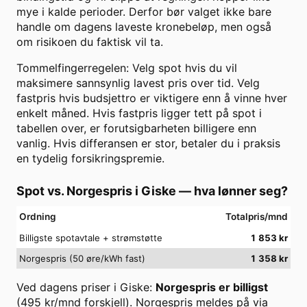
mye i kalde perioder. Derfor bør valget ikke bare
handle om dagens laveste kronebeløp, men også
om risikoen du faktisk vil ta.
Tommelfingerregelen: Velg spot hvis du vil
maksimere sannsynlig lavest pris over tid. Velg
fastpris hvis budsjettro er viktigere enn å vinne hver
enkelt måned. Hvis fastpris ligger tett på spot i
tabellen over, er forutsigbarheten billigere enn
vanlig. Hvis differansen er stor, betaler du i praksis
en tydelig forsikringspremie.
Spot vs. Norgespris i
Giske
— hva lønner seg?
Ordning
Totalpris/mnd
Billigste spotavtale + strømstøtte
1 853
kr
Norgespris (50 øre/kWh fast)
1 358
kr
Ved dagens priser i
Giske
:
Norgespris er billigst
(
495
kr/mnd forskjell). Norgespris meldes på via