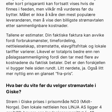
eller kort prisgaranti kan fortsatt vises hvis de
finnes i feeden, men vilkår må vurderes før du
bytter. Målet er ikke å kåre den mest populære
leverandøren, men å vise den billigste strømavtalen
etter sammenlignbare kostnader.
Tallene er estimater. Din faktiske faktura kan avvike
fordi forbruksmønster, timefordeling,
nettleieselskap, strømstøtte, elavgiftsfritak og lokale
tariffer varierer. Likevel er totalpris bedre enn ren
påslagssammenligning fordi den tar med flere av
kostnadene du faktisk betaler. Det er den forskjellen
vi bygger hele siden rundt. Litt nerdete, ja. Også litt
mer nyttig enn en glanset “fra-pris”.
Hva bør du vite før du velger strømavtale i
Giske
?
Strøm i Giske prises i prisområde NO3 (Midt-
Norge). Den lokale nettleien hos LINJA AS ligger 4