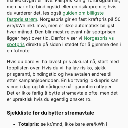
månedsavgift er lave. Fastpris kan gi forutsigbarhet,
men har ofte bindingstid eller en risikopremie; hvis
du vurderer det, les også
guiden om billigste
fastpris strøm
. Norgespris gir en fast kraftpris på 50
øre/kWh inkl. mva, men er ikke automatisk billigst
hver måned. Den blir mest relevant når spotprisen
ligger høyt over tid. Derfor viser vi
Norgespris vs
spotpris
direkte på siden i stedet for å gjemme den i
en fotnote.
Hvis du bare vil ha lavest pris akkurat nå, start med
topplisten over. Hvis du vil ha lav risiko, sjekk
prisgaranti, bindingstid og hva avtalen endres til
etter kampanjeperioden. En kortvarig lokkepris kan
vinne i dag og bli dårligere når garantien utløper.
Det er ikke farlig å bytte strømavtale ofte, men det
er upraktisk hvis du egentlig ønsket ro.
Sjekkliste før du bytter strømavtale
Totalpris:
se kr/mnd, ikke bare øre/kWh i