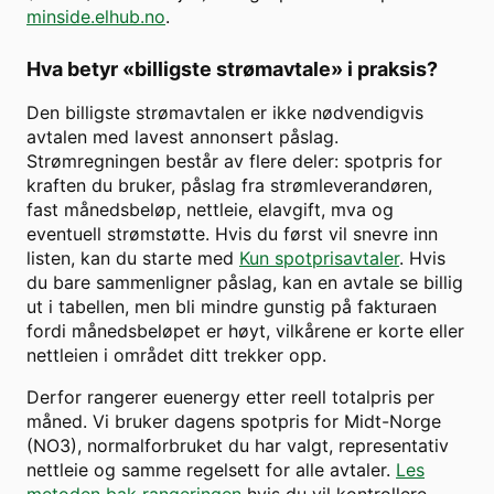
minside.elhub.no
.
Hva betyr «billigste strømavtale» i praksis?
Den billigste strømavtalen er ikke nødvendigvis
avtalen med lavest annonsert påslag.
Strømregningen består av flere deler: spotpris for
kraften du bruker, påslag fra strømleverandøren,
fast månedsbeløp, nettleie, elavgift, mva og
eventuell strømstøtte. Hvis du først vil snevre inn
listen, kan du starte med
Kun spotprisavtaler
. Hvis
du bare sammenligner påslag, kan en avtale se billig
ut i tabellen, men bli mindre gunstig på fakturaen
fordi månedsbeløpet er høyt, vilkårene er korte eller
nettleien i området ditt trekker opp.
Derfor rangerer euenergy etter reell totalpris per
måned. Vi bruker dagens spotpris for
Midt-Norge
(
NO3
), normalforbruket du har valgt, representativ
nettleie og samme regelsett for alle avtaler.
Les