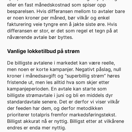
eller en fast månedskostnad som spiser opp
besparelsen. Hvis differansen mellom to avtaler bare
er noen kroner per måned, bør vilkår og enkel
fakturering veie tyngre enn å jakte siste øre. Hvis
differansen er stor, er det som regel et tegn på at
nåværende avtale bør byttes.
Vanlige lokketilbud på strøm
De billigste avtalene i markedet kan være reelle,
men noen er korte kampanjer. Negativt påslag, null
kroner i månedsavgift og “superbillig strøm” høres
fristende ut, men les alltid hva som skjer etter
kampanjeperioden. En avtale kan starte som
billigste strømavtale i juni og bli en middels dyr
standardavtale senere. Det er derfor vi viser vilkår
der feeden har dem, og derfor metodikken
prioriterer totalpris fremfor markedsføringstekst.
Billigst akkurat nå er nyttig. Billigst etter at vilkårene
endres er enda mer nyttig.