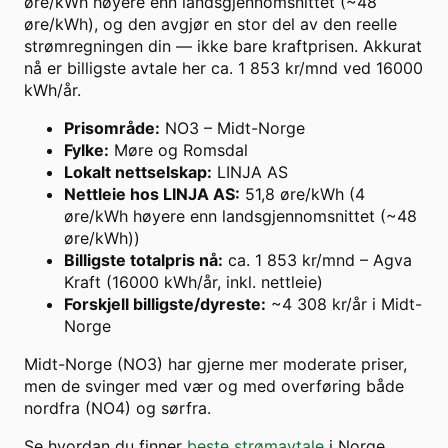
øre/kWh høyere enn landsgjennomsnittet (~48
øre/kWh), og den avgjør en stor del av den reelle
strømregningen din — ikke bare kraftprisen. Akkurat
nå er billigste avtale her ca. 1 853 kr/mnd ved 16000
kWh/år.
Prisområde
:
NO3 – Midt-Norge
Fylke
:
Møre og Romsdal
Lokalt nettselskap
:
LINJA AS
Nettleie hos LINJA AS
:
51,8 øre/kWh (4
øre/kWh høyere enn landsgjennomsnittet (~48
øre/kWh))
Billigste totalpris nå
:
ca. 1 853 kr/mnd – Agva
Kraft (16000 kWh/år, inkl. nettleie)
Forskjell billigste/dyreste
:
~4 308 kr/år i Midt-
Norge
Midt-Norge (NO3) har gjerne mer moderate priser,
men de svinger med vær og med overføring både
nordfra (NO4) og sørfra.
Se hvordan du finner
beste strømavtale
i Norge.