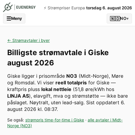
⚡️ Strømpriser Europa
torsdag 6. august 2026
☰
🇳🇴
Meny
NO
▾
← Strømavtaler i byer
Billigste strømavtale i
Giske
august 2026
Giske
ligger i prisområde
NO3
(
Midt-Norge
)
,
Møre
og Romsdal
. Vi viser
reell totalpris
for
Giske
—
kraftpris pluss
lokal nettleie
(
51,8
øre/kWh hos
LINJA AS
), elavgift, mva og strømstøtte — ikke bare
påslaget. Nøytralt, uten lead-salg.
Sist oppdatert
6.
august 2026 kl. 08:37
.
Se også:
strømpris time-for-time i
Giske
·
alle avtaler i
Midt-
Norge
(
NO3
)