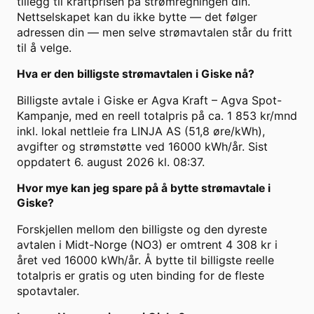
tillegg til kraftprisen på strømregningen din.
Nettselskapet kan du ikke bytte — det følger
adressen din — men selve strømavtalen står du fritt
til å velge.
Hva er den billigste strømavtalen i Giske nå?
Billigste avtale i Giske er Agva Kraft – Agva Spot-
Kampanje, med en reell totalpris på ca. 1 853 kr/mnd
inkl. lokal nettleie fra LINJA AS (51,8 øre/kWh),
avgifter og strømstøtte ved 16000 kWh/år. Sist
oppdatert 6. august 2026 kl. 08:37.
Hvor mye kan jeg spare på å bytte strømavtale i
Giske?
Forskjellen mellom den billigste og den dyreste
avtalen i Midt-Norge (NO3) er omtrent 4 308 kr i
året ved 16000 kWh/år. Å bytte til billigste reelle
totalpris er gratis og uten binding for de fleste
spotavtaler.