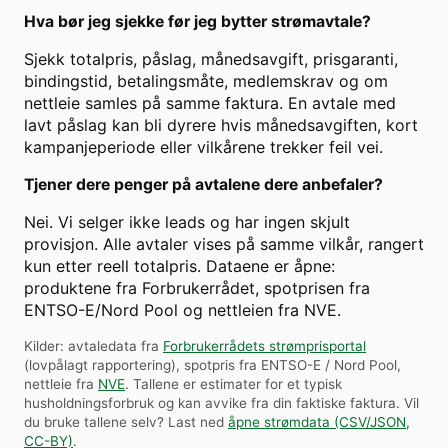
Hva bør jeg sjekke før jeg bytter strømavtale?
Sjekk totalpris, påslag, månedsavgift, prisgaranti,
bindingstid, betalingsmåte, medlemskrav og om
nettleie samles på samme faktura. En avtale med
lavt påslag kan bli dyrere hvis månedsavgiften, kort
kampanjeperiode eller vilkårene trekker feil vei.
Tjener dere penger på avtalene dere anbefaler?
Nei. Vi selger ikke leads og har ingen skjult
provisjon. Alle avtaler vises på samme vilkår, rangert
kun etter reell totalpris. Dataene er åpne:
produktene fra Forbrukerrådet, spotprisen fra
ENTSO-E/Nord Pool og nettleien fra NVE.
Kilder: avtaledata fra
Forbrukerrådets strømprisportal
(lovpålagt rapportering), spotpris fra ENTSO-E / Nord Pool,
nettleie fra
NVE
. Tallene er estimater for et typisk
husholdningsforbruk og kan avvike fra din faktiske faktura.
Vil
du bruke tallene selv? Last ned
åpne strømdata (CSV/JSON,
CC-BY)
.