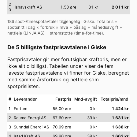
2
Ishavskraft AS
1,50
øre
31
kr
2 011
kr
0
186
spot-/timespotavtaler tilgjengelig i
Giske
. Totalpris =
spotsnitt i dag × forbruk × mva + påslag + månedsavgift +
nettleie (
LINJA AS
) − strømstøtte (time-for-time).
De 5 billigste fastprisavtalene i
Giske
Fastprisavtaler gir mer forutsigbar kraftpris, men er
ikke alltid billigst. Tabellen under viser de fem
laveste fastprisavtalene vi finner for
Giske
, beregnet
med samme årsforbruk og nettleie som
spotprislisten.
#
Leverandør
Fastpris
Mnd-avgift
Totalpris/mnd
1
Fortum
55,00 øre
0
kr
1 424
kr
2
Rauma Energi AS
67,60 øre
39
kr
1 631
kr
3
Sunndal Energi AS
70,99 øre
0
kr
1 638
kr
4
Istad Kraft AS
69,90 øre
39
kr
1 662
kr