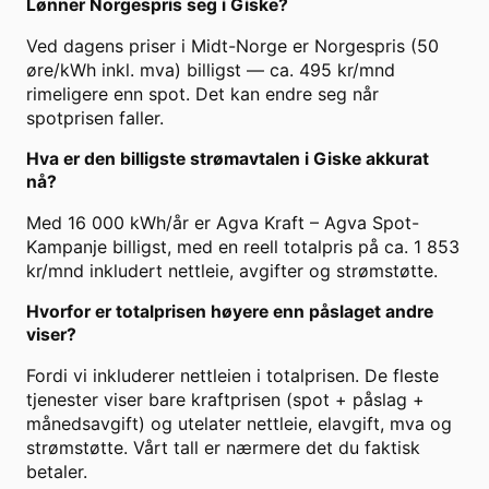
Lønner Norgespris seg i Giske?
Ved dagens priser i Midt-Norge er Norgespris (50
øre/kWh inkl. mva) billigst — ca. 495 kr/mnd
rimeligere enn spot. Det kan endre seg når
spotprisen faller.
Hva er den billigste strømavtalen i Giske akkurat
nå?
Med 16 000 kWh/år er Agva Kraft – Agva Spot-
Kampanje billigst, med en reell totalpris på ca. 1 853
kr/mnd inkludert nettleie, avgifter og strømstøtte.
Hvorfor er totalprisen høyere enn påslaget andre
viser?
Fordi vi inkluderer nettleien i totalprisen. De fleste
tjenester viser bare kraftprisen (spot + påslag +
månedsavgift) og utelater nettleie, elavgift, mva og
strømstøtte. Vårt tall er nærmere det du faktisk
betaler.