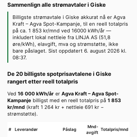
Sammenlign alle strømavtaler i
Giske
Billigste strømavtale i Giske akkurat nå er Agva
Kraft – Agva Spot-Kampanje, til en reell totalpris
på ca. 1 853 kr/mnd ved 16000 kWh/år —
inkludert lokal nettleie fra LINJA AS (51,8
øre/kWh), elavgift, mva og strømstøtte, ikke
bare påslaget. Sist oppdatert 6. august 2026 kl.
08:37.
De 20 billigste spotprisavtalene i
Giske
rangert etter reell totalpris
Ved
16 000
kWh/år
er
Agva Kraft
–
Agva Spot-
Kampanje
billigst med en reell totalpris på
1 853
kr/mnd
(kraft
1 264
kr + nettleie
691
kr −
strømstøtte).
Mnd-
#
Leverandør
Påslag
Totalpris/mnd
avgift