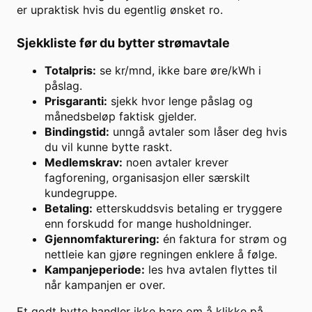
er upraktisk hvis du egentlig ønsket ro.
Sjekkliste før du bytter strømavtale
Totalpris:
se kr/mnd, ikke bare øre/kWh i
påslag.
Prisgaranti:
sjekk hvor lenge påslag og
månedsbeløp faktisk gjelder.
Bindingstid:
unngå avtaler som låser deg hvis
du vil kunne bytte raskt.
Medlemskrav:
noen avtaler krever
fagforening, organisasjon eller særskilt
kundegruppe.
Betaling:
etterskuddsvis betaling er tryggere
enn forskudd for mange husholdninger.
Gjennomfakturering:
én faktura for strøm og
nettleie kan gjøre regningen enklere å følge.
Kampanjeperiode:
les hva avtalen flyttes til
når kampanjen er over.
Et godt bytte handler ikke bare om å klikke på