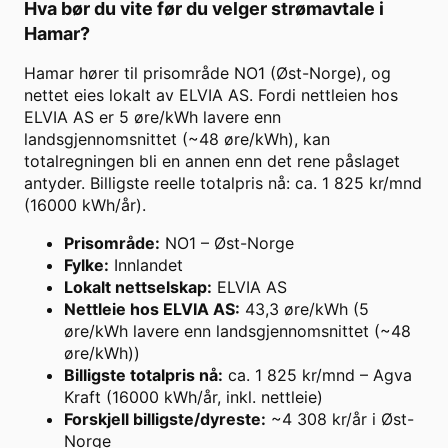
Hva bør du vite før du velger strømavtale i
Hamar
?
Hamar hører til prisområde NO1 (Øst-Norge), og
nettet eies lokalt av ELVIA AS. Fordi nettleien hos
ELVIA AS er 5 øre/kWh lavere enn
landsgjennomsnittet (~48 øre/kWh), kan
totalregningen bli en annen enn det rene påslaget
antyder. Billigste reelle totalpris nå: ca. 1 825 kr/mnd
(16000 kWh/år).
Prisområde
:
NO1 – Øst-Norge
Fylke
:
Innlandet
Lokalt nettselskap
:
ELVIA AS
Nettleie hos ELVIA AS
:
43,3 øre/kWh (5
øre/kWh lavere enn landsgjennomsnittet (~48
øre/kWh))
Billigste totalpris nå
:
ca. 1 825 kr/mnd – Agva
Kraft (16000 kWh/år, inkl. nettleie)
Forskjell billigste/dyreste
:
~4 308 kr/år i Øst-
Norge