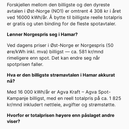
Forskjellen mellom den billigste og den dyreste
avtalen i Øst-Norge (NO1) er omtrent 4 308 kr i året
ved 16000 kWh/år. Å bytte til billigste reelle totalpris
er gratis og uten binding for de fleste spotavtaler.
Lønner Norgespris seg i Hamar?
Ved dagens priser i Øst-Norge er Norgespris (50
øre/kWh inkl. mva) billigst — ca. 581 kr/mnd
rimeligere enn spot. Det kan endre seg når
spotprisen faller.
Hva er den billigste strømavtalen i Hamar akkurat
nå?
Med 16 000 kWh/år er Agva Kraft – Agva Spot-
Kampanje billigst, med en reell totalpris på ca. 1 825
kr/mnd inkludert nettleie, avgifter og strømstøtte.
Hvorfor er totalprisen høyere enn påslaget andre
viser?