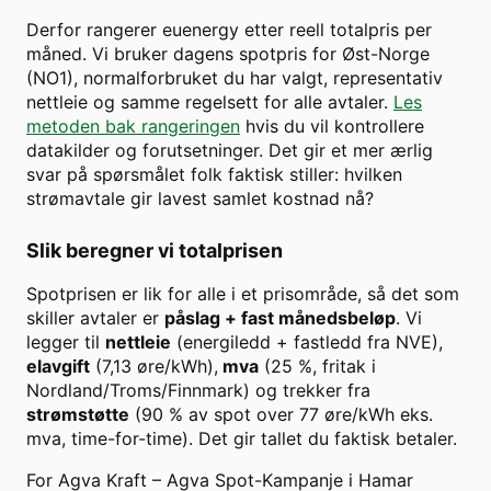
Derfor rangerer euenergy etter reell totalpris per
måned. Vi bruker dagens spotpris for
Øst-Norge
(
NO1
), normalforbruket du har valgt, representativ
nettleie og samme regelsett for alle avtaler.
Les
metoden bak rangeringen
hvis du vil kontrollere
datakilder og forutsetninger. Det gir et mer ærlig
svar på spørsmålet folk faktisk stiller: hvilken
strømavtale gir lavest samlet kostnad nå?
Slik beregner vi totalprisen
Spotprisen er lik for alle i et prisområde, så det som
skiller avtaler er
påslag + fast månedsbeløp
. Vi
legger til
nettleie
(energiledd + fastledd fra NVE),
elavgift
(7,13 øre/kWh),
mva
(25 %, fritak i
Nordland/Troms/Finnmark) og trekker fra
strømstøtte
(90 % av spot over
77
øre/kWh eks.
mva, time-for-time). Det gir tallet du faktisk betaler.
For
Agva Kraft
–
Agva Spot-Kampanje
i
Hamar