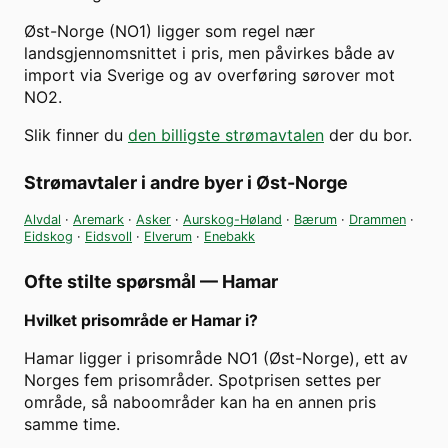
Øst-Norge (NO1) ligger som regel nær
landsgjennomsnittet i pris, men påvirkes både av
import via Sverige og av overføring sørover mot
NO2.
Slik finner du
den billigste strømavtalen
der du bor.
Strømavtaler i andre byer i
Øst-Norge
Alvdal
·
Aremark
·
Asker
·
Aurskog-Høland
·
Bærum
·
Drammen
·
Eidskog
·
Eidsvoll
·
Elverum
·
Enebakk
Ofte stilte spørsmål —
Hamar
Hvilket prisområde er Hamar i?
Hamar ligger i prisområde NO1 (Øst-Norge), ett av
Norges fem prisområder. Spotprisen settes per
område, så naboområder kan ha en annen pris
samme time.