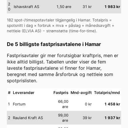
2
Ishavskraft AS
1,50
øre
31
kr
1 983
kr
0
182
spot-/timespotavtaler tilgjengelig i
Hamar
. Totalpris =
spotsnitt i dag × forbruk × mva + påslag + månedsavgift +
nettleie (
ELVIA AS
) − strømstøtte (time-for-time).
De 5 billigste fastprisavtalene i
Hamar
Fastprisavtaler gir mer forutsigbar kraftpris, men er
ikke alltid billigst. Tabellen under viser de fem
laveste fastprisavtalene vi finner for
Hamar
,
beregnet med samme årsforbruk og nettleie som
spotprislisten.
#
Leverandør
Fastpris
Mnd-avgift
Totalpris/mnd
66,00
1
Fortum
0
kr
1 458
kr
øre
99,00
2
Rauland Kraft AS
39
kr
1 937
kr
øre