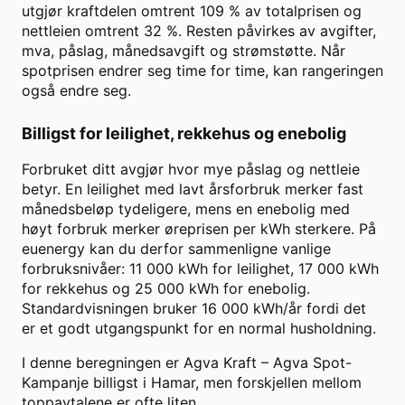
utgjør kraftdelen omtrent
109
% av totalprisen og
nettleien omtrent
32
%. Resten påvirkes av avgifter,
mva, påslag, månedsavgift og strømstøtte. Når
spotprisen endrer seg time for time, kan rangeringen
også endre seg.
Billigst for leilighet, rekkehus og enebolig
Forbruket ditt avgjør hvor mye påslag og nettleie
betyr. En leilighet med lavt årsforbruk merker fast
månedsbeløp tydeligere, mens en enebolig med
høyt forbruk merker øreprisen per kWh sterkere. På
euenergy kan du derfor sammenligne vanlige
forbruksnivåer: 11 000 kWh for leilighet, 17 000 kWh
for rekkehus og 25 000 kWh for enebolig.
Standardvisningen bruker
16 000
kWh/år fordi det
er et godt utgangspunkt for en normal husholdning.
I denne beregningen er
Agva Kraft
–
Agva Spot-
Kampanje
billigst i
Hamar
, men forskjellen mellom
toppavtalene er ofte liten.