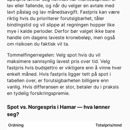
lav eller fallende, og når du velger en avtale med
lavt påslag og lav månedsavgift. Fastpris kan være
riktig hvis du prioriterer forutsigbarhet, tåler
bindingstid og vil slippe at regningen hopper like
mye i kalde perioder. Derfor bør valget ikke bare
handle om dagens laveste kronebeløp, men også
om risikoen du faktisk vil ta.
Tommelfingerregelen: Velg spot hvis du vil
maksimere sannsynlig lavest pris over tid. Velg
fastpris hvis budsjettro er viktigere enn å vinne hver
enkelt måned. Hvis fastpris ligger tett på spot i
tabellen over, er forutsigbarheten billigere enn
vanlig. Hvis differansen er stor, betaler du i praksis
en tydelig forsikringspremie.
Spot vs. Norgespris i
Hamar
— hva lønner
seg?
Ordning
Totalpris/mnd