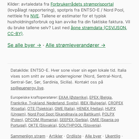
Kilder: avtaledata fra
Forbrukerrådets strømprisportal
(lovpålagt rapportering), spotpris fra ENTSO-E / Nord Pool,
nettleie fra
NVE
. Tallene er estimater for et typisk
husholdningsforbruk og kan avvike fra din faktiske faktura.
Vil
du bruke tallene selv? Last ned
åpne strømdata (CSV/JSON,
CC-BY)
.
Se alle byer →
·
Alle strømleverandører →
Datakilde: ENTSO-E. Hver sone viser sin egen lokale tid. Italia
vises som snitt av seks underregioner (Nord, Sentral-Nord,
Sentral-Sør, Sør, Sardinia, Sicilia).
Kontakt oss på
sp@euenergy.live
.
Europeiske kraftoperatører:
EXAA
(
Østerrike
)
,
EPEX
(
Belgia,
Frankrike, Tyskland, Nederland, Sveits
)
,
IBEX
(
Bulgaria
)
,
CROPEX
(
Kroatia
)
,
OTE
(
Tsjekkia
)
,
GME
(
Italia
)
,
HENEX
(
Hellas
)
,
HUPX
(
Ungarn
)
,
Nord Pool Spot
(
Skandinavia og Baltikum
)
,
POLPX
(
Polen
)
,
OPCOM
(
Romania
)
,
SEEPEX
(
Serbia
)
,
OMIE
(
Spania og
Portugal
)
,
OKTE
(
Slovakia
)
,
SOUTHPOOL
(
Slovenia
)
.
Sammenlign strøm
·
Artikler
·
Ordliste
·
Alle byer
·
Ukentlig
·