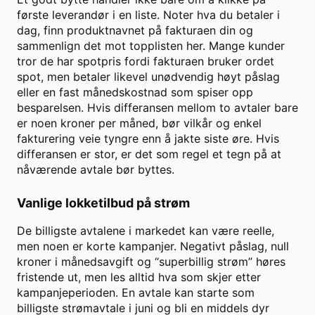
første leverandør i en liste. Noter hva du betaler i
dag, finn produktnavnet på fakturaen din og
sammenlign det mot topplisten her. Mange kunder
tror de har spotpris fordi fakturaen bruker ordet
spot, men betaler likevel unødvendig høyt påslag
eller en fast månedskostnad som spiser opp
besparelsen. Hvis differansen mellom to avtaler bare
er noen kroner per måned, bør vilkår og enkel
fakturering veie tyngre enn å jakte siste øre. Hvis
differansen er stor, er det som regel et tegn på at
nåværende avtale bør byttes.
Vanlige lokketilbud på strøm
De billigste avtalene i markedet kan være reelle,
men noen er korte kampanjer. Negativt påslag, null
kroner i månedsavgift og “superbillig strøm” høres
fristende ut, men les alltid hva som skjer etter
kampanjeperioden. En avtale kan starte som
billigste strømavtale i juni og bli en middels dyr