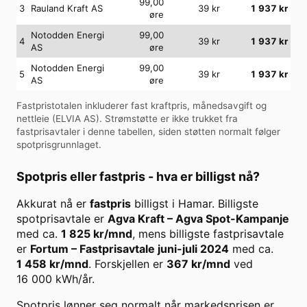
99,00
3
Rauland Kraft AS
39
kr
1 937
kr
øre
Notodden Energi
99,00
4
39
kr
1 937
kr
AS
øre
Notodden Energi
99,00
5
39
kr
1 937
kr
AS
øre
Fastpristotalen inkluderer fast kraftpris, månedsavgift og
nettleie (
ELVIA AS
). Strømstøtte er ikke trukket fra
fastprisavtaler i denne tabellen, siden støtten normalt følger
spotprisgrunnlaget.
Spotpris eller fastpris - hva er billigst nå?
Akkurat nå er
fastpris
billigst i
Hamar
. Billigste
spotprisavtale er
Agva Kraft
–
Agva Spot-Kampanje
med ca.
1 825
kr/mnd
, mens billigste fastprisavtale
er
Fortum
–
Fastprisavtale juni-juli 2024
med ca.
1 458
kr/mnd
. Forskjellen er
367
kr/mnd
ved
16 000
kWh/år.
Spotpris lønner seg normalt når markedsprisen er