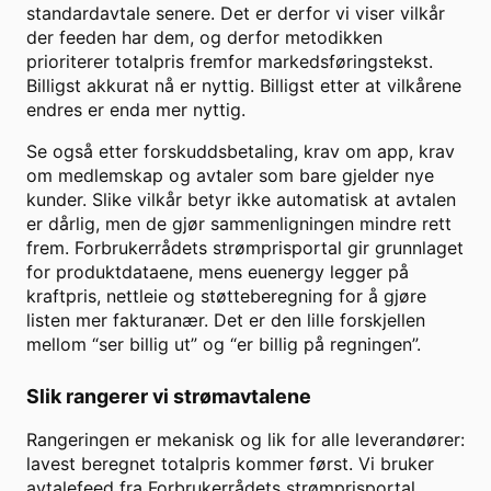
standardavtale senere. Det er derfor vi viser vilkår
der feeden har dem, og derfor metodikken
prioriterer totalpris fremfor markedsføringstekst.
Billigst akkurat nå er nyttig. Billigst etter at vilkårene
endres er enda mer nyttig.
Se også etter forskuddsbetaling, krav om app, krav
om medlemskap og avtaler som bare gjelder nye
kunder. Slike vilkår betyr ikke automatisk at avtalen
er dårlig, men de gjør sammenligningen mindre rett
frem. Forbrukerrådets strømprisportal gir grunnlaget
for produktdataene, mens euenergy legger på
kraftpris, nettleie og støtteberegning for å gjøre
listen mer fakturanær. Det er den lille forskjellen
mellom “ser billig ut” og “er billig på regningen”.
Slik rangerer vi strømavtalene
Rangeringen er mekanisk og lik for alle leverandører:
lavest beregnet totalpris kommer først. Vi bruker
avtalefeed fra Forbrukerrådets strømprisportal,