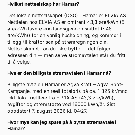
Hvilket nettselskap har Hamar?
Det lokale nettselskapet (DSO) i Hamar er ELVIA AS.
Nettleien hos ELVIA AS er omtrent 43,3 øre/kWh (5
øre/kWh lavere enn landsgjennomsnittet (~48
øre/kWh)) for en vanlig husholdning, og kommer i
tillegg til kraftprisen på strømregningen din.
Nettselskapet kan du ikke bytte — det følger
adressen din — men selve strømavtalen står du fritt
til å velge.
Hva er den billigste strømavtalen i Hamar nå?
Billigste avtale i Hamar er Agva Kraft – Agva Spot-
Kampanje, med en reell totalpris på ca. 1 825 kr/mnd
inkl. lokal nettleie fra ELVIA AS (43,3 øre/kWh),
avgifter og strømstøtte ved 16000 kWh/år. Sist
oppdatert 7. august 2026 kl. 04:27.
Hvor mye kan jeg spare på å bytte strømavtale i
Hamar?