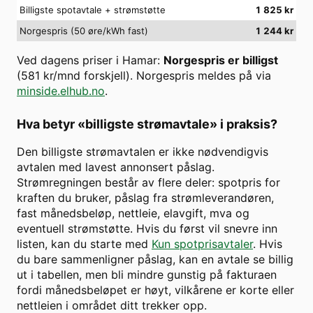
Billigste spotavtale + strømstøtte
1 825
kr
Norgespris (50 øre/kWh fast)
1 244
kr
Ved dagens priser i
Hamar
:
Norgespris er billigst
(
581
kr/mnd forskjell). Norgespris meldes på via
minside.elhub.no
.
Hva betyr «billigste strømavtale» i praksis?
Den billigste strømavtalen er ikke nødvendigvis
avtalen med lavest annonsert påslag.
Strømregningen består av flere deler: spotpris for
kraften du bruker, påslag fra strømleverandøren,
fast månedsbeløp, nettleie, elavgift, mva og
eventuell strømstøtte. Hvis du først vil snevre inn
listen, kan du starte med
Kun spotprisavtaler
. Hvis
du bare sammenligner påslag, kan en avtale se billig
ut i tabellen, men bli mindre gunstig på fakturaen
fordi månedsbeløpet er høyt, vilkårene er korte eller
nettleien i området ditt trekker opp.