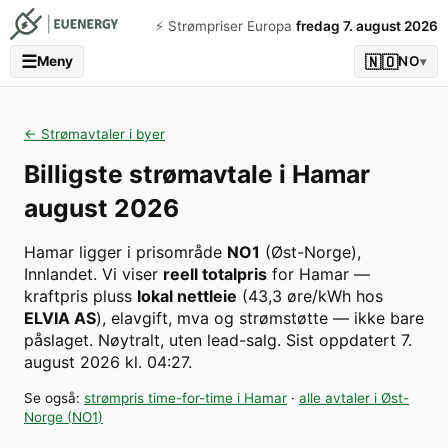
⚡️ Strømpriser Europa
fredag 7. august 2026
☰
🇳🇴
Meny
NO
▾
← Strømavtaler i byer
Billigste strømavtale i
Hamar
august 2026
Hamar
ligger i prisområde
NO1
(
Øst-Norge
)
,
Innlandet
. Vi viser
reell totalpris
for
Hamar
—
kraftpris pluss
lokal nettleie
(
43,3
øre/kWh hos
ELVIA AS
), elavgift, mva og strømstøtte — ikke bare
påslaget. Nøytralt, uten lead-salg.
Sist oppdatert
7.
august 2026 kl. 04:27
.
Se også:
strømpris time-for-time i
Hamar
·
alle avtaler i
Øst-
Norge
(
NO1
)