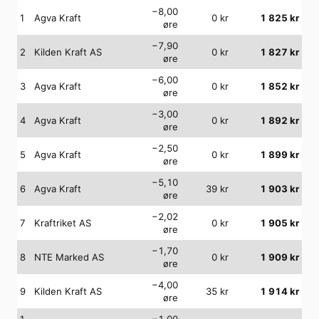
−8,00
1
Agva Kraft
0
kr
1 825
kr
øre
−7,90
2
Kilden Kraft AS
0
kr
1 827
kr
øre
−6,00
3
Agva Kraft
0
kr
1 852
kr
øre
−3,00
4
Agva Kraft
0
kr
1 892
kr
øre
−2,50
5
Agva Kraft
0
kr
1 899
kr
øre
−5,10
6
Agva Kraft
39
kr
1 903
kr
øre
−2,02
7
Kraftriket AS
0
kr
1 905
kr
øre
−1,70
8
NTE Marked AS
0
kr
1 909
kr
øre
−4,00
9
Kilden Kraft AS
35
kr
1 914
kr
øre
1
−1,00