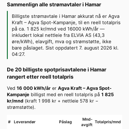
Sammenlign alle strømavtaler i
Hamar
Billigste strømavtale i Hamar akkurat nå er Agva
Kraft – Agva Spot-Kampanje, til en reell totalpris
på ca. 1 825 kr/mnd ved 16000 kWh/år —
inkludert lokal nettleie fra ELVIA AS (43,3
øre/kWh), elavgift, mva og strømstøtte, ikke
bare påslaget. Sist oppdatert 7. august 2026 kl.
04:27.
De 20 billigste spotprisavtalene i
Hamar
rangert etter reell totalpris
Ved
16 000
kWh/år
er
Agva Kraft
–
Agva Spot-
Kampanje
billigst med en reell totalpris på
1 825
kr/mnd
(kraft
1 998
kr + nettleie
578
kr −
strømstøtte).
Mnd-
#
Leverandør
Påslag
Totalpris/mnd
avgift