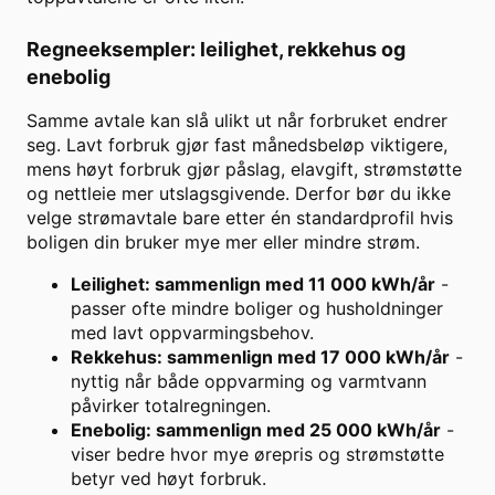
Regneeksempler: leilighet, rekkehus og
enebolig
Samme avtale kan slå ulikt ut når forbruket endrer
seg. Lavt forbruk gjør fast månedsbeløp viktigere,
mens høyt forbruk gjør påslag, elavgift, strømstøtte
og nettleie mer utslagsgivende. Derfor bør du ikke
velge strømavtale bare etter én standardprofil hvis
boligen din bruker mye mer eller mindre strøm.
Leilighet: sammenlign med 11 000 kWh/år
-
passer ofte mindre boliger og husholdninger
med lavt oppvarmingsbehov.
Rekkehus: sammenlign med 17 000 kWh/år
-
nyttig når både oppvarming og varmtvann
påvirker totalregningen.
Enebolig: sammenlign med 25 000 kWh/år
-
viser bedre hvor mye ørepris og strømstøtte
betyr ved høyt forbruk.