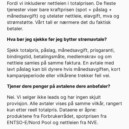
Fordi vi inkluderer nettleien i totalprisen. De fleste
tjenester viser bare kraftprisen (spot + påslag +
månedsavgift) og utelater nettleie, elavgift, mva og
strømstøtte. Vårt tall er nærmere det du faktisk
betaler.
Hva bør jeg sjekke før jeg bytter strømavtale?
Sjekk totalpris, påslag, månedsavgift, prisgaranti,
bindingstid, betalingsmåte, medlemskrav og om
nettleie samles på samme faktura. En avtale med
lavt påslag kan bli dyrere hvis månedsavgiften, kort
kampanjeperiode eller vilkårene trekker feil vei.
Tjener dere penger på avtalene dere anbefaler?
Nei. Vi selger ikke leads og har ingen skjult
provisjon. Alle avtaler vises på samme vilkår, rangert
kun etter reell totalpris. Dataene er åpne:
produktene fra Forbrukerrådet, spotprisen fra
ENTSO-E/Nord Pool og nettleien fra NVE.