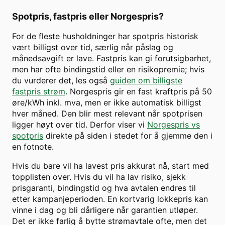
Spotpris, fastpris eller Norgespris?
For de fleste husholdninger har spotpris historisk
vært billigst over tid, særlig når påslag og
månedsavgift er lave. Fastpris kan gi forutsigbarhet,
men har ofte bindingstid eller en risikopremie; hvis
du vurderer det, les også
guiden om billigste
fastpris strøm
. Norgespris gir en fast kraftpris på 50
øre/kWh inkl. mva, men er ikke automatisk billigst
hver måned. Den blir mest relevant når spotprisen
ligger høyt over tid. Derfor viser vi
Norgespris vs
spotpris
direkte på siden i stedet for å gjemme den i
en fotnote.
Hvis du bare vil ha lavest pris akkurat nå, start med
topplisten over. Hvis du vil ha lav risiko, sjekk
prisgaranti, bindingstid og hva avtalen endres til
etter kampanjeperioden. En kortvarig lokkepris kan
vinne i dag og bli dårligere når garantien utløper.
Det er ikke farlig å bytte strømavtale ofte, men det