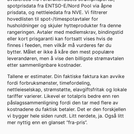
spotprisdata fra ENTSO-E/Nord Pool via åpne
prisdata, og nettleiedata fra NVE. Vi filtrerer
hovedlisten til spot-/timespotavtaler for
husholdninger og skjuler hytteprodukter fra denne
rangeringen. Avtaler med medlemskrav, bindingstid
eller kort prisgaranti kan fortsatt vises hvis de
finnes i feeden, men vilkår må vurderes før du
bytter. Målet er ikke å kåre den mest populære
leverandøren, men å vise den billigste strømavtalen
etter sammenlignbare kostnader.
Tallene er estimater. Din faktiske faktura kan avvike
fordi forbruksmønster, timefordeling,
nettleieselskap, strømstøtte, elavgiftsfritak og lokale
tariffer varierer. Likevel er totalpris bedre enn ren
påslagssammenligning fordi den tar med flere av
kostnadene du faktisk betaler. Det er den forskjellen
vi bygger hele siden rundt. Litt nerdete, ja. Også litt
mer nyttig enn en glanset “fra-pris”.