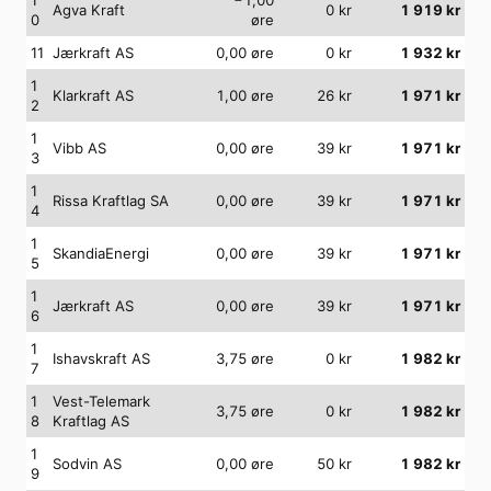
Agva Kraft
0
kr
1 919
kr
0
øre
11
Jærkraft AS
0,00
øre
0
kr
1 932
kr
1
Klarkraft AS
1,00
øre
26
kr
1 971
kr
2
1
Vibb AS
0,00
øre
39
kr
1 971
kr
3
1
Rissa Kraftlag SA
0,00
øre
39
kr
1 971
kr
4
1
SkandiaEnergi
0,00
øre
39
kr
1 971
kr
5
1
Jærkraft AS
0,00
øre
39
kr
1 971
kr
6
1
Ishavskraft AS
3,75
øre
0
kr
1 982
kr
7
1
Vest-Telemark
3,75
øre
0
kr
1 982
kr
8
Kraftlag AS
1
Sodvin AS
0,00
øre
50
kr
1 982
kr
9