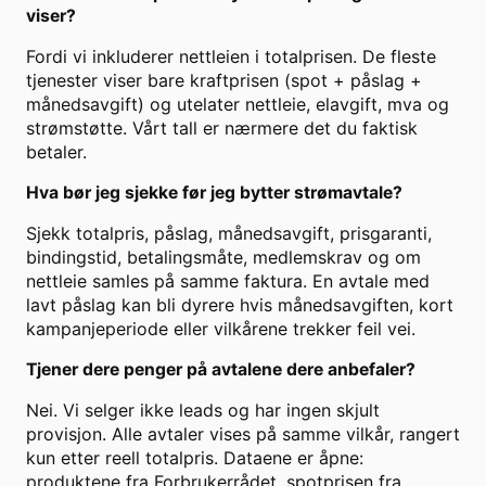
viser?
Fordi vi inkluderer nettleien i totalprisen. De fleste
tjenester viser bare kraftprisen (spot + påslag +
månedsavgift) og utelater nettleie, elavgift, mva og
strømstøtte. Vårt tall er nærmere det du faktisk
betaler.
Hva bør jeg sjekke før jeg bytter strømavtale?
Sjekk totalpris, påslag, månedsavgift, prisgaranti,
bindingstid, betalingsmåte, medlemskrav og om
nettleie samles på samme faktura. En avtale med
lavt påslag kan bli dyrere hvis månedsavgiften, kort
kampanjeperiode eller vilkårene trekker feil vei.
Tjener dere penger på avtalene dere anbefaler?
Nei. Vi selger ikke leads og har ingen skjult
provisjon. Alle avtaler vises på samme vilkår, rangert
kun etter reell totalpris. Dataene er åpne:
produktene fra Forbrukerrådet, spotprisen fra