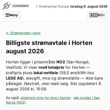
⚡️ Strømpriser Europa
torsdag 6. august 2026
☰
🇳🇴
Meny
NO
▾
← Strømavtaler i byer
Billigste strømavtale i
Horten
august 2026
Horten
ligger i prisområde
NO2
(
Sør-Norge
)
,
Vestfold
. Vi viser
reell totalpris
for
Horten
—
kraftpris pluss
lokal nettleie
(
59,5
øre/kWh hos
LEDE AS
), elavgift, mva og strømstøtte — ikke bare
påslaget. Nøytralt, uten lead-salg.
Sist oppdatert
6.
august 2026 kl. 15:58
.
Se også:
strømpris time-for-time i
Horten
·
alle avtaler i
Sør-
Norge
(
NO2
)