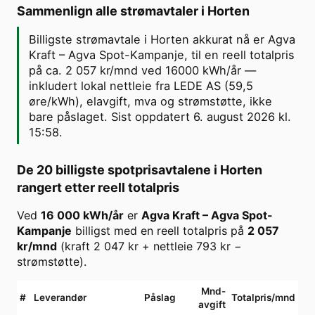
Sammenlign alle strømavtaler i
Horten
Billigste strømavtale i Horten akkurat nå er Agva
Kraft – Agva Spot-Kampanje, til en reell totalpris
på ca. 2 057 kr/mnd ved 16000 kWh/år —
inkludert lokal nettleie fra LEDE AS (59,5
øre/kWh), elavgift, mva og strømstøtte, ikke
bare påslaget. Sist oppdatert 6. august 2026 kl.
15:58.
De 20 billigste spotprisavtalene i
Horten
rangert etter reell totalpris
Ved
16 000
kWh/år
er
Agva Kraft
–
Agva Spot-
Kampanje
billigst med en reell totalpris på
2 057
kr/mnd
(kraft
2 047
kr + nettleie
793
kr −
strømstøtte).
Mnd-
#
Leverandør
Påslag
Totalpris/mnd
avgift