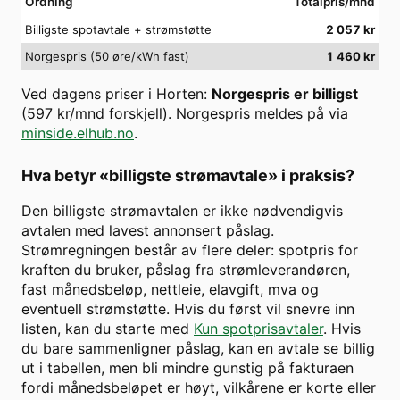
Ordning
Totalpris/mnd
Billigste spotavtale + strømstøtte
2 057
kr
Norgespris (50 øre/kWh fast)
1 460
kr
Ved dagens priser i
Horten
:
Norgespris er billigst
(
597
kr/mnd forskjell). Norgespris meldes på via
minside.elhub.no
.
Hva betyr «billigste strømavtale» i praksis?
Den billigste strømavtalen er ikke nødvendigvis
avtalen med lavest annonsert påslag.
Strømregningen består av flere deler: spotpris for
kraften du bruker, påslag fra strømleverandøren,
fast månedsbeløp, nettleie, elavgift, mva og
eventuell strømstøtte. Hvis du først vil snevre inn
listen, kan du starte med
Kun spotprisavtaler
. Hvis
du bare sammenligner påslag, kan en avtale se billig
ut i tabellen, men bli mindre gunstig på fakturaen
fordi månedsbeløpet er høyt, vilkårene er korte eller