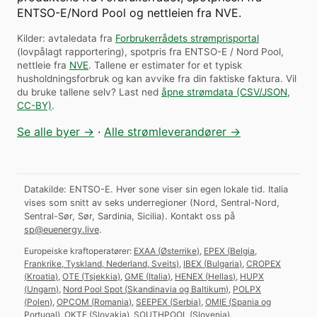
ENTSO-E/Nord Pool og nettleien fra NVE.
Kilder: avtaledata fra
Forbrukerrådets strømprisportal
(lovpålagt rapportering), spotpris fra ENTSO-E / Nord Pool,
nettleie fra
NVE
. Tallene er estimater for et typisk
husholdningsforbruk og kan avvike fra din faktiske faktura.
Vil
du bruke tallene selv? Last ned
åpne strømdata (CSV/JSON,
CC-BY)
.
Se alle byer →
·
Alle strømleverandører →
Datakilde: ENTSO-E. Hver sone viser sin egen lokale tid. Italia
vises som snitt av seks underregioner (Nord, Sentral-Nord,
Sentral-Sør, Sør, Sardinia, Sicilia).
Kontakt oss på
sp@euenergy.live
.
Europeiske kraftoperatører:
EXAA
(
Østerrike
)
,
EPEX
(
Belgia,
Frankrike, Tyskland, Nederland, Sveits
)
,
IBEX
(
Bulgaria
)
,
CROPEX
(
Kroatia
)
,
OTE
(
Tsjekkia
)
,
GME
(
Italia
)
,
HENEX
(
Hellas
)
,
HUPX
(
Ungarn
)
,
Nord Pool Spot
(
Skandinavia og Baltikum
)
,
POLPX
(
Polen
)
,
OPCOM
(
Romania
)
,
SEEPEX
(
Serbia
)
,
OMIE
(
Spania og
Portugal
)
,
OKTE
(
Slovakia
)
,
SOUTHPOOL
(
Slovenia
)
.