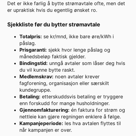
Det er ikke farlig å bytte strømavtale ofte, men det
er upraktisk hvis du egentlig ønsket ro.
Sjekkliste før du bytter strømavtale
Totalpris:
se kr/mnd, ikke bare øre/kWh i
påslag.
Prisgaranti:
sjekk hvor lenge påslag og
månedsbeløp faktisk gjelder.
Bindingstid:
unngå avtaler som låser deg hvis
du vil kunne bytte raskt.
Medlemskrav:
noen avtaler krever
fagforening, organisasjon eller særskilt
kundegruppe.
Betaling:
etterskuddsvis betaling er tryggere
enn forskudd for mange husholdninger.
Gjennomfakturering:
én faktura for strøm og
nettleie kan gjøre regningen enklere å følge.
Kampanjeperiode:
les hva avtalen flyttes til
når kampanjen er over.