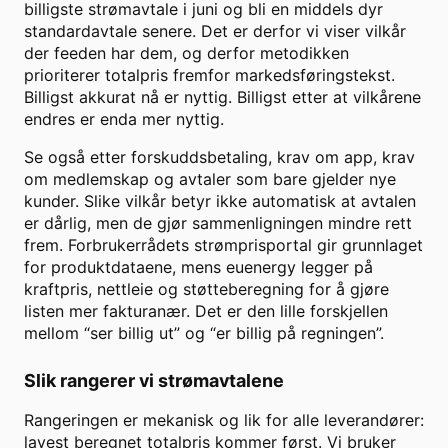
billigste strømavtale i juni og bli en middels dyr
standardavtale senere. Det er derfor vi viser vilkår
der feeden har dem, og derfor metodikken
prioriterer totalpris fremfor markedsføringstekst.
Billigst akkurat nå er nyttig. Billigst etter at vilkårene
endres er enda mer nyttig.
Se også etter forskuddsbetaling, krav om app, krav
om medlemskap og avtaler som bare gjelder nye
kunder. Slike vilkår betyr ikke automatisk at avtalen
er dårlig, men de gjør sammenligningen mindre rett
frem. Forbrukerrådets strømprisportal gir grunnlaget
for produktdataene, mens euenergy legger på
kraftpris, nettleie og støtteberegning for å gjøre
listen mer fakturanær. Det er den lille forskjellen
mellom “ser billig ut” og “er billig på regningen”.
Slik rangerer vi strømavtalene
Rangeringen er mekanisk og lik for alle leverandører:
lavest beregnet totalpris kommer først. Vi bruker