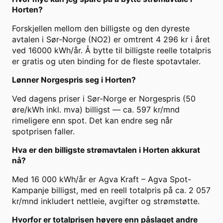
Horten?
Forskjellen mellom den billigste og den dyreste
avtalen i Sør-Norge (NO2) er omtrent 4 296 kr i året
ved 16000 kWh/år. Å bytte til billigste reelle totalpris
er gratis og uten binding for de fleste spotavtaler.
Lønner Norgespris seg i Horten?
Ved dagens priser i Sør-Norge er Norgespris (50
øre/kWh inkl. mva) billigst — ca. 597 kr/mnd
rimeligere enn spot. Det kan endre seg når
spotprisen faller.
Hva er den billigste strømavtalen i Horten akkurat
nå?
Med 16 000 kWh/år er Agva Kraft – Agva Spot-
Kampanje billigst, med en reell totalpris på ca. 2 057
kr/mnd inkludert nettleie, avgifter og strømstøtte.
Hvorfor er totalprisen høyere enn påslaget andre