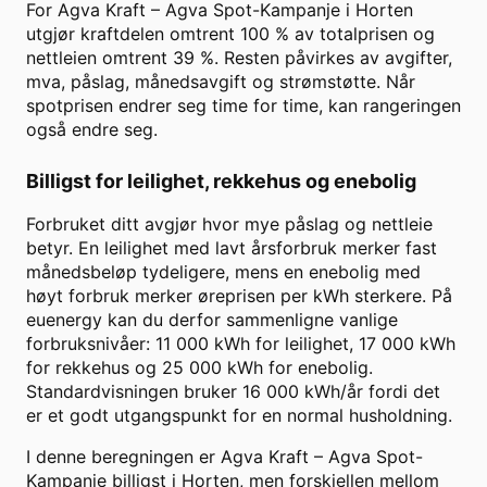
For
Agva Kraft
–
Agva Spot-Kampanje
i
Horten
utgjør kraftdelen omtrent
100
% av totalprisen og
nettleien omtrent
39
%. Resten påvirkes av avgifter,
mva, påslag, månedsavgift og strømstøtte. Når
spotprisen endrer seg time for time, kan rangeringen
også endre seg.
Billigst for leilighet, rekkehus og enebolig
Forbruket ditt avgjør hvor mye påslag og nettleie
betyr. En leilighet med lavt årsforbruk merker fast
månedsbeløp tydeligere, mens en enebolig med
høyt forbruk merker øreprisen per kWh sterkere. På
euenergy kan du derfor sammenligne vanlige
forbruksnivåer: 11 000 kWh for leilighet, 17 000 kWh
for rekkehus og 25 000 kWh for enebolig.
Standardvisningen bruker
16 000
kWh/år fordi det
er et godt utgangspunkt for en normal husholdning.
I denne beregningen er
Agva Kraft
–
Agva Spot-
Kampanje
billigst i
Horten
, men forskjellen mellom