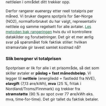
nettleien i området ditt trekker opp.
Derfor rangerer euenergy etter reell totalpris per
måned. Vi bruker dagens spotpris for
Sør-Norge
(
NO2
), normalforbruket du har valgt, representativ
nettleie og samme regelsett for alle avtaler.
Les
metoden bak rangeringen
hvis du vil kontrollere
datakilder og forutsetninger. Det gir et mer ærlig
svar på spørsmålet folk faktisk stiller: hvilken
strømavtale gir lavest samlet kostnad nå?
Slik beregner vi totalprisen
Spotprisen er lik for alle i et prisområde, så det som
skiller avtaler er
påslag + fast månedsbeløp
. Vi
legger til
nettleie
(energiledd + fastledd fra NVE),
elavgift
(7,13 øre/kWh),
mva
(25 %, fritak i
Nordland/Troms/Finnmark) og trekker fra
strømstøtte
(90 % av spot over
77
øre/kWh eks.
mva, time-for-time). Det gir tallet du faktisk betaler.