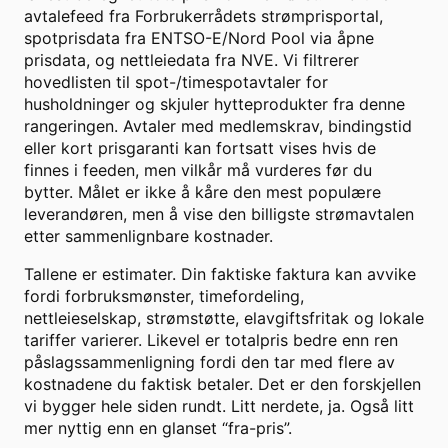
avtalefeed fra Forbrukerrådets strømprisportal,
spotprisdata fra ENTSO-E/Nord Pool via åpne
prisdata, og nettleiedata fra NVE. Vi filtrerer
hovedlisten til spot-/timespotavtaler for
husholdninger og skjuler hytteprodukter fra denne
rangeringen. Avtaler med medlemskrav, bindingstid
eller kort prisgaranti kan fortsatt vises hvis de
finnes i feeden, men vilkår må vurderes før du
bytter. Målet er ikke å kåre den mest populære
leverandøren, men å vise den billigste strømavtalen
etter sammenlignbare kostnader.
Tallene er estimater. Din faktiske faktura kan avvike
fordi forbruksmønster, timefordeling,
nettleieselskap, strømstøtte, elavgiftsfritak og lokale
tariffer varierer. Likevel er totalpris bedre enn ren
påslagssammenligning fordi den tar med flere av
kostnadene du faktisk betaler. Det er den forskjellen
vi bygger hele siden rundt. Litt nerdete, ja. Også litt
mer nyttig enn en glanset “fra-pris”.