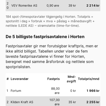
2
VEV Romerike AS
0,90
øre
39
kr
2 214
kr
0
184
spot-/timespotavtaler tilgjengelig i
Horten
. Totalpris =
spotsnitt i dag × forbruk × mva + påslag + månedsavgift +
nettleie (
LEDE AS
) − strømstøtte (time-for-time).
De 5 billigste fastprisavtalene i
Horten
Fastprisavtaler gir mer forutsigbar kraftpris, men er
ikke alltid billigst. Tabellen under viser de fem
laveste fastprisavtalene vi finner for
Horten
,
beregnet med samme årsforbruk og nettleie som
spotprislisten.
Mnd-
#
Leverandør
Fastpris
Totalpris/mnd
avgift
88,00
1
Fortum
0
kr
1 966
kr
øre
107,00
2
Kilden Kraft AS
35
kr
2 255
kr
øre