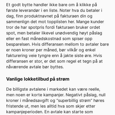
Et godt bytte handler ikke bare om å klikke på
første leverandør i en liste. Noter hva du betaler i
dag, finn produktnavnet på fakturaen din og
sammenlign det mot topplisten her. Mange kunder
tror de har spotpris fordi fakturaen bruker ordet
spot, men betaler likevel unødvendig høyt påslag
eller en fast månedskostnad som spiser opp
besparelsen. Hvis differansen mellom to avtaler bare
er noen kroner per måned, bør vilkår og enkel
fakturering veie tyngre enn å jakte siste øre. Hvis
differansen er stor, er det som regel et tegn på at
nåværende avtale bør byttes.
Vanlige lokketilbud på strøm
De billigste avtalene i markedet kan være reelle,
men noen er korte kampanjer. Negativt påslag, null
kroner i månedsavgift og “superbillig strøm” høres
fristende ut, men les alltid hva som skjer etter
kampanjeperioden. En avtale kan starte som