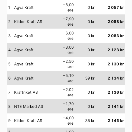
−8,00
1
Agva Kraft
0
kr
2 057
kr
øre
−7,90
2
Kilden Kraft AS
0
kr
2 058
kr
øre
−6,00
3
Agva Kraft
0
kr
2 083
kr
øre
−3,00
4
Agva Kraft
0
kr
2 123
kr
øre
−2,50
5
Agva Kraft
0
kr
2 130
kr
øre
−5,10
6
Agva Kraft
39
kr
2 134
kr
øre
−2,02
7
Kraftriket AS
0
kr
2 136
kr
øre
−1,70
8
NTE Marked AS
0
kr
2 141
kr
øre
−4,00
9
Kilden Kraft AS
35
kr
2 145
kr
øre
1
−1,00