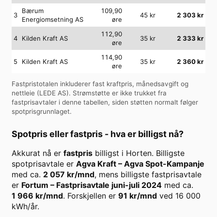
Bærum
109,90
3
45
kr
2 303
kr
Energiomsetning AS
øre
112,90
4
Kilden Kraft AS
35
kr
2 333
kr
øre
114,90
5
Kilden Kraft AS
35
kr
2 360
kr
øre
Fastpristotalen inkluderer fast kraftpris, månedsavgift og
nettleie (
LEDE AS
). Strømstøtte er ikke trukket fra
fastprisavtaler i denne tabellen, siden støtten normalt følger
spotprisgrunnlaget.
Spotpris eller fastpris - hva er billigst nå?
Akkurat nå er
fastpris
billigst i
Horten
. Billigste
spotprisavtale er
Agva Kraft
–
Agva Spot-Kampanje
med ca.
2 057
kr/mnd
, mens billigste fastprisavtale
er
Fortum
–
Fastprisavtale juni-juli 2024
med ca.
1 966
kr/mnd
. Forskjellen er
91
kr/mnd
ved
16 000
kWh/år.