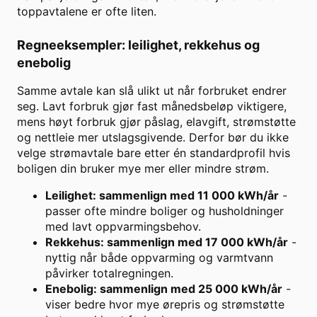
toppavtalene er ofte liten.
Regneeksempler: leilighet, rekkehus og
enebolig
Samme avtale kan slå ulikt ut når forbruket endrer
seg. Lavt forbruk gjør fast månedsbeløp viktigere,
mens høyt forbruk gjør påslag, elavgift, strømstøtte
og nettleie mer utslagsgivende. Derfor bør du ikke
velge strømavtale bare etter én standardprofil hvis
boligen din bruker mye mer eller mindre strøm.
Leilighet: sammenlign med 11 000 kWh/år
-
passer ofte mindre boliger og husholdninger
med lavt oppvarmingsbehov.
Rekkehus: sammenlign med 17 000 kWh/år
-
nyttig når både oppvarming og varmtvann
påvirker totalregningen.
Enebolig: sammenlign med 25 000 kWh/år
-
viser bedre hvor mye ørepris og strømstøtte