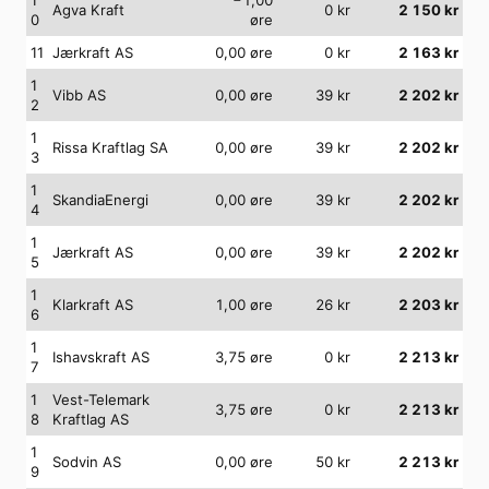
Agva Kraft
0
kr
2 150
kr
0
øre
11
Jærkraft AS
0,00
øre
0
kr
2 163
kr
1
Vibb AS
0,00
øre
39
kr
2 202
kr
2
1
Rissa Kraftlag SA
0,00
øre
39
kr
2 202
kr
3
1
SkandiaEnergi
0,00
øre
39
kr
2 202
kr
4
1
Jærkraft AS
0,00
øre
39
kr
2 202
kr
5
1
Klarkraft AS
1,00
øre
26
kr
2 203
kr
6
1
Ishavskraft AS
3,75
øre
0
kr
2 213
kr
7
1
Vest-Telemark
3,75
øre
0
kr
2 213
kr
8
Kraftlag AS
1
Sodvin AS
0,00
øre
50
kr
2 213
kr
9