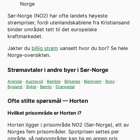
Norge
Sør-Norge (NO2) har ofte landets høyeste
strømpriser, fordi utenlandskablene fra Kristiansand
binder området tett til det europeiske
kraftmarkedet.
Jakter du
billig strøm
uansett hvor du bor? Se hele
Norge-oversikten.
Strømavtaler i andre byer i
Sør-Norge
Arendal
·
Austevoll
·
Bamble
·
Birkenes
·
Bjerkreim
·
Bokn
·
Bygland
·
Bykle
·
Bømlo
·
Drangedal
Ofte stilte spørsmål —
Horten
Hvilket prisområde er Horten i?
Horten ligger i prisområde NO2 (Sør-Norge), ett av
Norges fem prisområder. Spotprisen settes per
område, så naboområder kan ha en annen pris