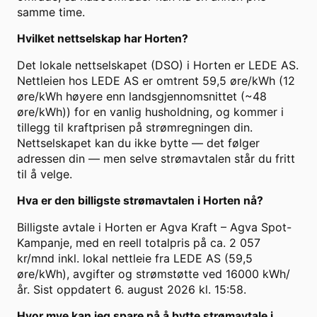
samme time.
Hvilket nettselskap har Horten?
Det lokale nettselskapet (DSO) i Horten er LEDE AS.
Nettleien hos LEDE AS er omtrent 59,5 øre/kWh (12
øre/kWh høyere enn landsgjennomsnittet (~48
øre/kWh)) for en vanlig husholdning, og kommer i
tillegg til kraftprisen på strømregningen din.
Nettselskapet kan du ikke bytte — det følger
adressen din — men selve strømavtalen står du fritt
til å velge.
Hva er den billigste strømavtalen i Horten nå?
Billigste avtale i Horten er Agva Kraft – Agva Spot-
Kampanje, med en reell totalpris på ca. 2 057
kr/mnd inkl. lokal nettleie fra LEDE AS (59,5
øre/kWh), avgifter og strømstøtte ved 16000 kWh/
år. Sist oppdatert 6. august 2026 kl. 15:58.
Hvor mye kan jeg spare på å bytte strømavtale i