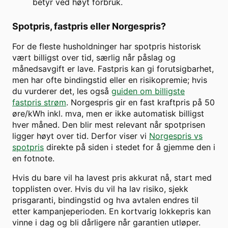
betyr ved høyt forbruk.
Spotpris, fastpris eller Norgespris?
For de fleste husholdninger har spotpris historisk
vært billigst over tid, særlig når påslag og
månedsavgift er lave. Fastpris kan gi forutsigbarhet,
men har ofte bindingstid eller en risikopremie; hvis
du vurderer det, les også
guiden om billigste
fastpris strøm
. Norgespris gir en fast kraftpris på 50
øre/kWh inkl. mva, men er ikke automatisk billigst
hver måned. Den blir mest relevant når spotprisen
ligger høyt over tid. Derfor viser vi
Norgespris vs
spotpris
direkte på siden i stedet for å gjemme den i
en fotnote.
Hvis du bare vil ha lavest pris akkurat nå, start med
topplisten over. Hvis du vil ha lav risiko, sjekk
prisgaranti, bindingstid og hva avtalen endres til
etter kampanjeperioden. En kortvarig lokkepris kan
vinne i dag og bli dårligere når garantien utløper.