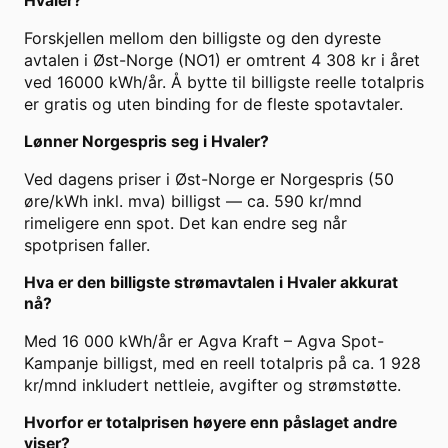
Hvaler?
Forskjellen mellom den billigste og den dyreste
avtalen i Øst-Norge (NO1) er omtrent 4 308 kr i året
ved 16000 kWh/år. Å bytte til billigste reelle totalpris
er gratis og uten binding for de fleste spotavtaler.
Lønner Norgespris seg i Hvaler?
Ved dagens priser i Øst-Norge er Norgespris (50
øre/kWh inkl. mva) billigst — ca. 590 kr/mnd
rimeligere enn spot. Det kan endre seg når
spotprisen faller.
Hva er den billigste strømavtalen i Hvaler akkurat
nå?
Med 16 000 kWh/år er Agva Kraft – Agva Spot-
Kampanje billigst, med en reell totalpris på ca. 1 928
kr/mnd inkludert nettleie, avgifter og strømstøtte.
Hvorfor er totalprisen høyere enn påslaget andre
viser?