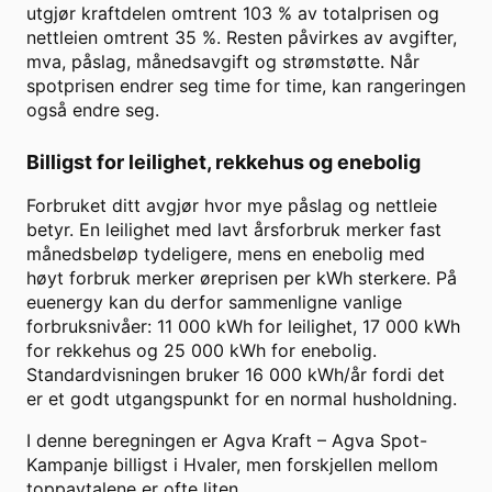
utgjør kraftdelen omtrent
103
% av totalprisen og
nettleien omtrent
35
%. Resten påvirkes av avgifter,
mva, påslag, månedsavgift og strømstøtte. Når
spotprisen endrer seg time for time, kan rangeringen
også endre seg.
Billigst for leilighet, rekkehus og enebolig
Forbruket ditt avgjør hvor mye påslag og nettleie
betyr. En leilighet med lavt årsforbruk merker fast
månedsbeløp tydeligere, mens en enebolig med
høyt forbruk merker øreprisen per kWh sterkere. På
euenergy kan du derfor sammenligne vanlige
forbruksnivåer: 11 000 kWh for leilighet, 17 000 kWh
for rekkehus og 25 000 kWh for enebolig.
Standardvisningen bruker
16 000
kWh/år fordi det
er et godt utgangspunkt for en normal husholdning.
I denne beregningen er
Agva Kraft
–
Agva Spot-
Kampanje
billigst i
Hvaler
, men forskjellen mellom
toppavtalene er ofte liten.