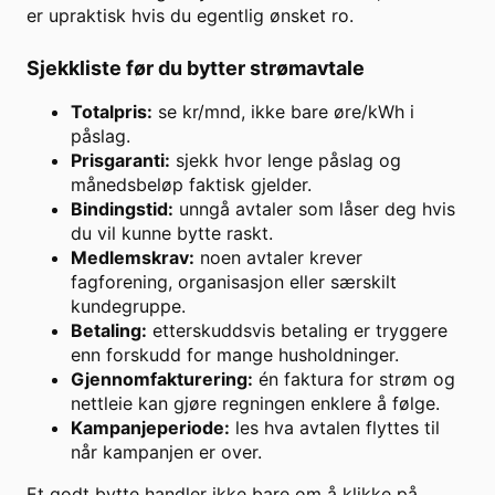
er upraktisk hvis du egentlig ønsket ro.
Sjekkliste før du bytter strømavtale
Totalpris:
se kr/mnd, ikke bare øre/kWh i
påslag.
Prisgaranti:
sjekk hvor lenge påslag og
månedsbeløp faktisk gjelder.
Bindingstid:
unngå avtaler som låser deg hvis
du vil kunne bytte raskt.
Medlemskrav:
noen avtaler krever
fagforening, organisasjon eller særskilt
kundegruppe.
Betaling:
etterskuddsvis betaling er tryggere
enn forskudd for mange husholdninger.
Gjennomfakturering:
én faktura for strøm og
nettleie kan gjøre regningen enklere å følge.
Kampanjeperiode:
les hva avtalen flyttes til
når kampanjen er over.
Et godt bytte handler ikke bare om å klikke på