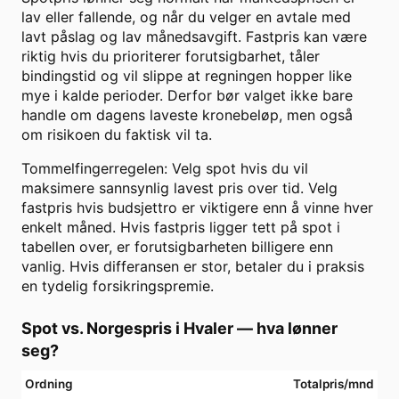
lav eller fallende, og når du velger en avtale med
lavt påslag og lav månedsavgift. Fastpris kan være
riktig hvis du prioriterer forutsigbarhet, tåler
bindingstid og vil slippe at regningen hopper like
mye i kalde perioder. Derfor bør valget ikke bare
handle om dagens laveste kronebeløp, men også
om risikoen du faktisk vil ta.
Tommelfingerregelen: Velg spot hvis du vil
maksimere sannsynlig lavest pris over tid. Velg
fastpris hvis budsjettro er viktigere enn å vinne hver
enkelt måned. Hvis fastpris ligger tett på spot i
tabellen over, er forutsigbarheten billigere enn
vanlig. Hvis differansen er stor, betaler du i praksis
en tydelig forsikringspremie.
Spot vs. Norgespris i
Hvaler
— hva lønner
seg?
Ordning
Totalpris/mnd