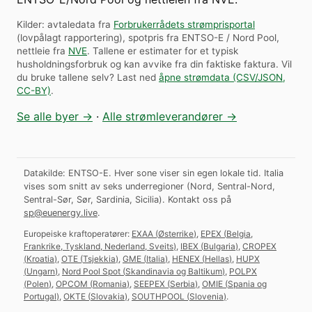
Kilder: avtaledata fra
Forbrukerrådets strømprisportal
(lovpålagt rapportering), spotpris fra ENTSO-E / Nord Pool,
nettleie fra
NVE
. Tallene er estimater for et typisk
husholdningsforbruk og kan avvike fra din faktiske faktura.
Vil
du bruke tallene selv? Last ned
åpne strømdata (CSV/JSON,
CC-BY)
.
Se alle byer →
·
Alle strømleverandører →
Datakilde: ENTSO-E. Hver sone viser sin egen lokale tid. Italia
vises som snitt av seks underregioner (Nord, Sentral-Nord,
Sentral-Sør, Sør, Sardinia, Sicilia).
Kontakt oss på
sp@euenergy.live
.
Europeiske kraftoperatører:
EXAA
(
Østerrike
)
,
EPEX
(
Belgia,
Frankrike, Tyskland, Nederland, Sveits
)
,
IBEX
(
Bulgaria
)
,
CROPEX
(
Kroatia
)
,
OTE
(
Tsjekkia
)
,
GME
(
Italia
)
,
HENEX
(
Hellas
)
,
HUPX
(
Ungarn
)
,
Nord Pool Spot
(
Skandinavia og Baltikum
)
,
POLPX
(
Polen
)
,
OPCOM
(
Romania
)
,
SEEPEX
(
Serbia
)
,
OMIE
(
Spania og
Portugal
)
,
OKTE
(
Slovakia
)
,
SOUTHPOOL
(
Slovenia
)
.