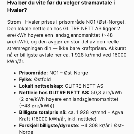
Hva bør du vite før du velger strømavtale i
Hvaler
?
Strøm i Hvaler prises i prisområde NO1 (Øst-Norge).
Den lokale nettleien hos GLITRE NETT AS ligger 2
øre/kWh høyere enn landsgjennomsnittet (~48
øre/kWh), og den avgjør en stor del av den reelle
strømregningen din — ikke bare kraftprisen. Akkurat
nå er billigste avtale her ca. 1 928 kr/mnd ved 16000
kWh/år.
Prisområde
:
NO1 – Øst-Norge
Fylke
:
Østfold
Lokalt nettselskap
:
GLITRE NETT AS
Nettleie hos GLITRE NETT AS
:
50,3 øre/kWh
(2 øre/kWh høyere enn landsgjennomsnittet
(~48 øre/kWh))
Billigste totalpris nå
:
ca. 1 928 kr/mnd – Agva
Kraft (16000 kWh/år, inkl. nettleie)
Forskjell billigste/dyreste
:
~4 308 kr/år i Øst-
Norge