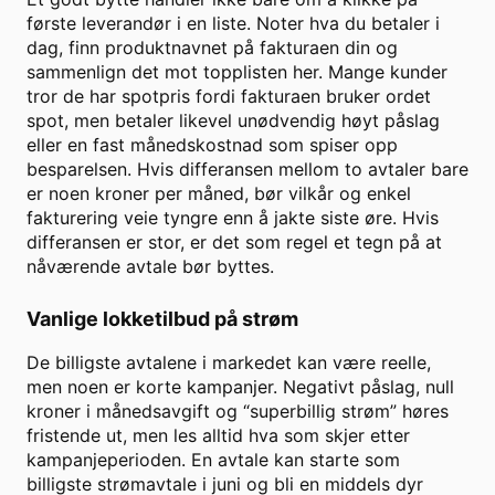
første leverandør i en liste. Noter hva du betaler i
dag, finn produktnavnet på fakturaen din og
sammenlign det mot topplisten her. Mange kunder
tror de har spotpris fordi fakturaen bruker ordet
spot, men betaler likevel unødvendig høyt påslag
eller en fast månedskostnad som spiser opp
besparelsen. Hvis differansen mellom to avtaler bare
er noen kroner per måned, bør vilkår og enkel
fakturering veie tyngre enn å jakte siste øre. Hvis
differansen er stor, er det som regel et tegn på at
nåværende avtale bør byttes.
Vanlige lokketilbud på strøm
De billigste avtalene i markedet kan være reelle,
men noen er korte kampanjer. Negativt påslag, null
kroner i månedsavgift og “superbillig strøm” høres
fristende ut, men les alltid hva som skjer etter
kampanjeperioden. En avtale kan starte som
billigste strømavtale i juni og bli en middels dyr