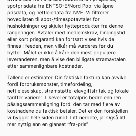
spotprisdata fra ENTSO-E/Nord Pool via åpne
prisdata, og nettleiedata fra NVE. Vi filtrerer
hovedlisten til spot-/timespotavtaler for
husholdninger og skjuler hytteprodukter fra denne
rangeringen. Avtaler med medlemskrav, bindingstid
eller kort prisgaranti kan fortsatt vises hvis de
finnes i feeden, men vilkår må vurderes før du
bytter. Målet er ikke å kåre den mest populære
leverandøren, men å vise den billigste strømavtalen
etter sammenlignbare kostnader.
Tallene er estimater. Din faktiske faktura kan avvike
fordi forbruksmønster, timefordeling,
nettleieselskap, strømstøtte, elavgiftsfritak og lokale
tariffer varierer. Likevel er totalpris bedre enn ren
påslagssammenligning fordi den tar med flere av
kostnadene du faktisk betaler. Det er den forskjellen
vi bygger hele siden rundt. Litt nerdete, ja. Også litt
mer nyttig enn en glanset “fra-pris”.