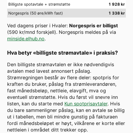
Billigste spotavtale + strømstøtte
1 928
kr
Norgespris (50 øre/kWh fast)
1 338
kr
Ved dagens priser i
Hvaler
:
Norgespris er billigst
(
590
kr/mnd forskjell). Norgespris meldes på via
minside.elhub.no
.
Hva betyr «billigste strømavtale» i praksis?
Den billigste strømavtalen er ikke nødvendigvis
avtalen med lavest annonsert påslag.
Strømregningen består av flere deler: spotpris for
kraften du bruker, påslag fra strømleverandøren,
fast månedsbeløp, nettleie, elavgift, mva og
eventuell strømstøtte. Hvis du først vil snevre inn
listen, kan du starte med
Kun spotprisavtaler
. Hvis
du bare sammenligner påslag, kan en avtale se billig
ut i tabellen, men bli mindre gunstig på fakturaen
fordi månedsbeløpet er høyt, vilkårene er korte eller
nettleien i området ditt trekker opp.