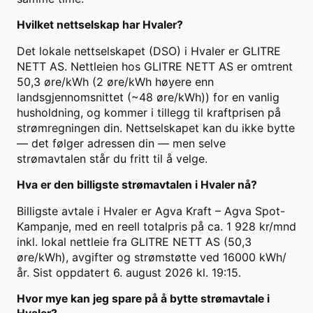
Hvilket nettselskap har Hvaler?
Det lokale nettselskapet (DSO) i Hvaler er GLITRE
NETT AS. Nettleien hos GLITRE NETT AS er omtrent
50,3 øre/kWh (2 øre/kWh høyere enn
landsgjennomsnittet (~48 øre/kWh)) for en vanlig
husholdning, og kommer i tillegg til kraftprisen på
strømregningen din. Nettselskapet kan du ikke bytte
— det følger adressen din — men selve
strømavtalen står du fritt til å velge.
Hva er den billigste strømavtalen i Hvaler nå?
Billigste avtale i Hvaler er Agva Kraft – Agva Spot-
Kampanje, med en reell totalpris på ca. 1 928 kr/mnd
inkl. lokal nettleie fra GLITRE NETT AS (50,3
øre/kWh), avgifter og strømstøtte ved 16000 kWh/
år. Sist oppdatert 6. august 2026 kl. 19:15.
Hvor mye kan jeg spare på å bytte strømavtale i