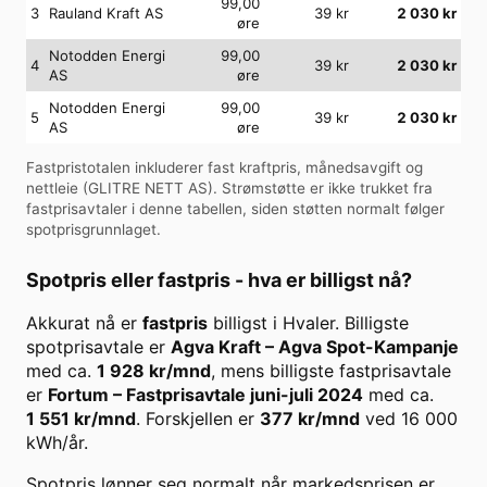
99,00
3
Rauland Kraft AS
39
kr
2 030
kr
øre
Notodden Energi
99,00
4
39
kr
2 030
kr
AS
øre
Notodden Energi
99,00
5
39
kr
2 030
kr
AS
øre
Fastpristotalen inkluderer fast kraftpris, månedsavgift og
nettleie (
GLITRE NETT AS
). Strømstøtte er ikke trukket fra
fastprisavtaler i denne tabellen, siden støtten normalt følger
spotprisgrunnlaget.
Spotpris eller fastpris - hva er billigst nå?
Akkurat nå er
fastpris
billigst i
Hvaler
. Billigste
spotprisavtale er
Agva Kraft
–
Agva Spot-Kampanje
med ca.
1 928
kr/mnd
, mens billigste fastprisavtale
er
Fortum
–
Fastprisavtale juni-juli 2024
med ca.
1 551
kr/mnd
. Forskjellen er
377
kr/mnd
ved
16 000
kWh/år.
Spotpris lønner seg normalt når markedsprisen er