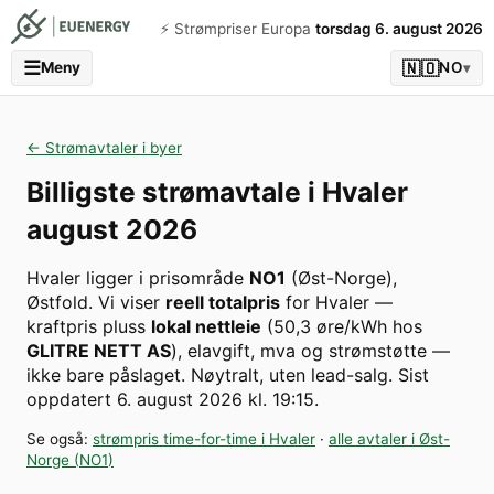
⚡️ Strømpriser Europa
torsdag 6. august 2026
☰
🇳🇴
Meny
NO
▾
← Strømavtaler i byer
Billigste strømavtale i
Hvaler
august 2026
Hvaler
ligger i prisområde
NO1
(
Øst-Norge
)
,
Østfold
. Vi viser
reell totalpris
for
Hvaler
—
kraftpris pluss
lokal nettleie
(
50,3
øre/kWh hos
GLITRE NETT AS
), elavgift, mva og strømstøtte —
ikke bare påslaget. Nøytralt, uten lead-salg.
Sist
oppdatert
6. august 2026 kl. 19:15
.
Se også:
strømpris time-for-time i
Hvaler
·
alle avtaler i
Øst-
Norge
(
NO1
)