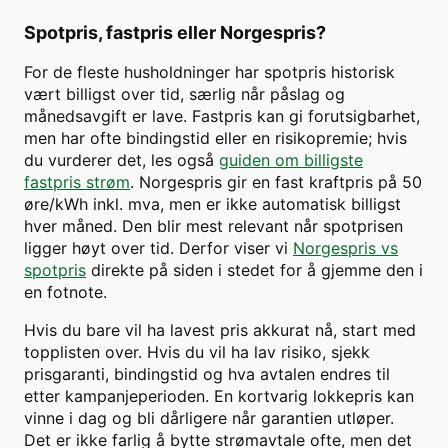
Spotpris, fastpris eller Norgespris?
For de fleste husholdninger har spotpris historisk
vært billigst over tid, særlig når påslag og
månedsavgift er lave. Fastpris kan gi forutsigbarhet,
men har ofte bindingstid eller en risikopremie; hvis
du vurderer det, les også
guiden om billigste
fastpris strøm
. Norgespris gir en fast kraftpris på 50
øre/kWh inkl. mva, men er ikke automatisk billigst
hver måned. Den blir mest relevant når spotprisen
ligger høyt over tid. Derfor viser vi
Norgespris vs
spotpris
direkte på siden i stedet for å gjemme den i
en fotnote.
Hvis du bare vil ha lavest pris akkurat nå, start med
topplisten over. Hvis du vil ha lav risiko, sjekk
prisgaranti, bindingstid og hva avtalen endres til
etter kampanjeperioden. En kortvarig lokkepris kan
vinne i dag og bli dårligere når garantien utløper.
Det er ikke farlig å bytte strømavtale ofte, men det