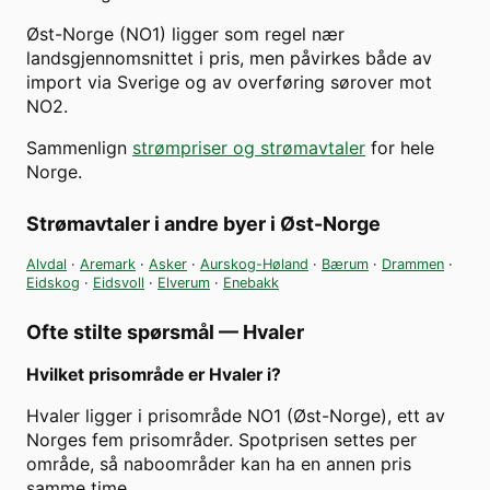
Øst-Norge (NO1) ligger som regel nær
landsgjennomsnittet i pris, men påvirkes både av
import via Sverige og av overføring sørover mot
NO2.
Sammenlign
strømpriser og strømavtaler
for hele
Norge.
Strømavtaler i andre byer i
Øst-Norge
Alvdal
·
Aremark
·
Asker
·
Aurskog-Høland
·
Bærum
·
Drammen
·
Eidskog
·
Eidsvoll
·
Elverum
·
Enebakk
Ofte stilte spørsmål —
Hvaler
Hvilket prisområde er Hvaler i?
Hvaler ligger i prisområde NO1 (Øst-Norge), ett av
Norges fem prisområder. Spotprisen settes per
område, så naboområder kan ha en annen pris
samme time.