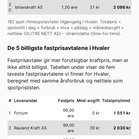
2
Ishavskraft AS
1,50
øre
31
kr
2 086
kr
0
182
spot-/timespotavtaler tilgjengelig i
Hvaler
. Totalpris =
spotsnitt i dag × forbruk × mva + påslag + månedsavgift +
nettleie (
GLITRE NETT AS
) − strømstøtte (time-for-time).
De 5 billigste fastprisavtalene i
Hvaler
Fastprisavtaler gir mer forutsigbar kraftpris, men er
ikke alltid billigst. Tabellen under viser de fem
laveste fastprisavtalene vi finner for
Hvaler
,
beregnet med samme årsforbruk og nettleie som
spotprislisten.
#
Leverandør
Fastpris
Mnd-avgift
Totalpris/mnd
66,00
1
Fortum
0
kr
1 551
kr
øre
99,00
2
Rauland Kraft AS
39
kr
2 030
kr
øre