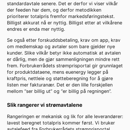
standardavtale senere. Det er derfor vi viser vilkår
der feeden har dem, og derfor metodikken
prioriterer totalpris fremfor markedsføringstekst.
Billigst akkurat nå er nyttig. Billigst etter at vilkårene
endres er enda mer nyttig.
Se også etter forskuddsbetaling, krav om app, krav
om medlemskap og avtaler som bare gjelder nye
kunder. Slike vilkår betyr ikke automatisk at avtalen
er dårlig, men de gjør sammenligningen mindre rett
frem. Forbrukerrådets strømprisportal gir grunnlaget
for produktdataene, mens euenergy legger på
kraftpris, nettleie og støtteberegning for å gjøre
listen mer fakturanær. Det er den lille forskjellen
mellom “ser billig ut” og “er billig på regningen”.
Slik rangerer vi strømavtalene
Rangeringen er mekanisk og lik for alle leverandører:
lavest beregnet totalpris kommer først. Vi bruker
avtalefeed fra Forbrukerrådets strømprisportal,