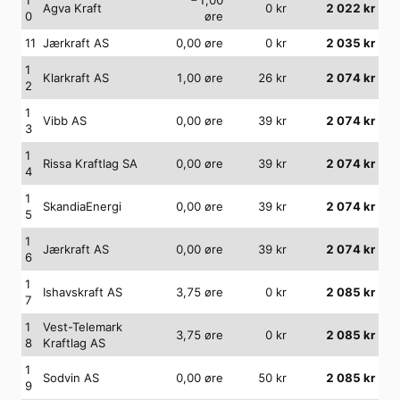
Agva Kraft
0
kr
2 022
kr
0
øre
11
Jærkraft AS
0,00
øre
0
kr
2 035
kr
1
Klarkraft AS
1,00
øre
26
kr
2 074
kr
2
1
Vibb AS
0,00
øre
39
kr
2 074
kr
3
1
Rissa Kraftlag SA
0,00
øre
39
kr
2 074
kr
4
1
SkandiaEnergi
0,00
øre
39
kr
2 074
kr
5
1
Jærkraft AS
0,00
øre
39
kr
2 074
kr
6
1
Ishavskraft AS
3,75
øre
0
kr
2 085
kr
7
1
Vest-Telemark
3,75
øre
0
kr
2 085
kr
8
Kraftlag AS
1
Sodvin AS
0,00
øre
50
kr
2 085
kr
9