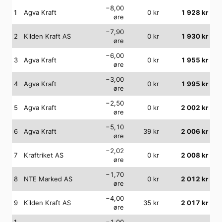
−8,00
1
Agva Kraft
0
kr
1 928
kr
øre
−7,90
2
Kilden Kraft AS
0
kr
1 930
kr
øre
−6,00
3
Agva Kraft
0
kr
1 955
kr
øre
−3,00
4
Agva Kraft
0
kr
1 995
kr
øre
−2,50
5
Agva Kraft
0
kr
2 002
kr
øre
−5,10
6
Agva Kraft
39
kr
2 006
kr
øre
−2,02
7
Kraftriket AS
0
kr
2 008
kr
øre
−1,70
8
NTE Marked AS
0
kr
2 012
kr
øre
−4,00
9
Kilden Kraft AS
35
kr
2 017
kr
øre
1
−1,00