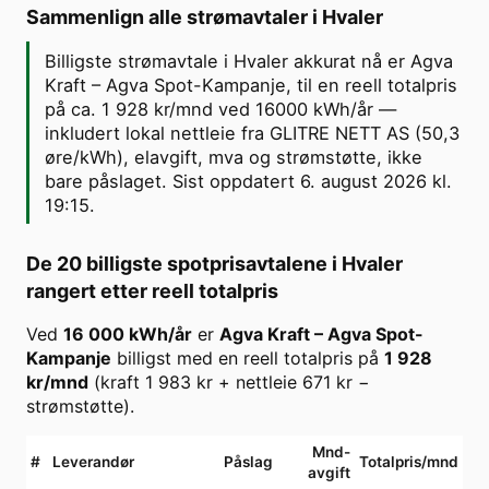
Sammenlign alle strømavtaler i
Hvaler
Billigste strømavtale i Hvaler akkurat nå er Agva
Kraft – Agva Spot-Kampanje, til en reell totalpris
på ca. 1 928 kr/mnd ved 16000 kWh/år —
inkludert lokal nettleie fra GLITRE NETT AS (50,3
øre/kWh), elavgift, mva og strømstøtte, ikke
bare påslaget. Sist oppdatert 6. august 2026 kl.
19:15.
De 20 billigste spotprisavtalene i
Hvaler
rangert etter reell totalpris
Ved
16 000
kWh/år
er
Agva Kraft
–
Agva Spot-
Kampanje
billigst med en reell totalpris på
1 928
kr/mnd
(kraft
1 983
kr + nettleie
671
kr −
strømstøtte).
Mnd-
#
Leverandør
Påslag
Totalpris/mnd
avgift