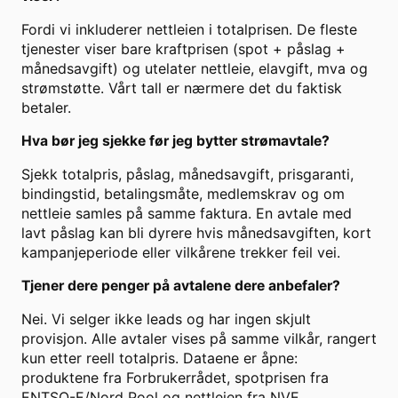
Fordi vi inkluderer nettleien i totalprisen. De fleste
tjenester viser bare kraftprisen (spot + påslag +
månedsavgift) og utelater nettleie, elavgift, mva og
strømstøtte. Vårt tall er nærmere det du faktisk
betaler.
Hva bør jeg sjekke før jeg bytter strømavtale?
Sjekk totalpris, påslag, månedsavgift, prisgaranti,
bindingstid, betalingsmåte, medlemskrav og om
nettleie samles på samme faktura. En avtale med
lavt påslag kan bli dyrere hvis månedsavgiften, kort
kampanjeperiode eller vilkårene trekker feil vei.
Tjener dere penger på avtalene dere anbefaler?
Nei. Vi selger ikke leads og har ingen skjult
provisjon. Alle avtaler vises på samme vilkår, rangert
kun etter reell totalpris. Dataene er åpne:
produktene fra Forbrukerrådet, spotprisen fra
ENTSO-E/Nord Pool og nettleien fra NVE.