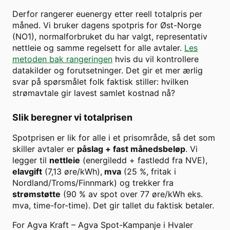
Derfor rangerer euenergy etter reell totalpris per
måned. Vi bruker dagens spotpris for
Øst-Norge
(
NO1
), normalforbruket du har valgt, representativ
nettleie og samme regelsett for alle avtaler.
Les
metoden bak rangeringen
hvis du vil kontrollere
datakilder og forutsetninger. Det gir et mer ærlig
svar på spørsmålet folk faktisk stiller: hvilken
strømavtale gir lavest samlet kostnad nå?
Slik beregner vi totalprisen
Spotprisen er lik for alle i et prisområde, så det som
skiller avtaler er
påslag + fast månedsbeløp
. Vi
legger til
nettleie
(energiledd + fastledd fra NVE),
elavgift
(7,13 øre/kWh),
mva
(25 %, fritak i
Nordland/Troms/Finnmark) og trekker fra
strømstøtte
(90 % av spot over
77
øre/kWh eks.
mva, time-for-time). Det gir tallet du faktisk betaler.
For
Agva Kraft
–
Agva Spot-Kampanje
i
Hvaler