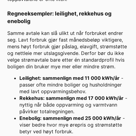
Regneeksempler: leilighet, rekkehus og
enebolig
Samme avtale kan slå ulikt ut når forbruket endrer
seg. Lavt forbruk gjør fast månedsbeløp viktigere,
mens høyt forbruk gjør påslag, elavgift, strømstøtte
og nettleie mer utslagsgivende. Derfor bør du ikke
velge strømavtale bare etter én standardprofil hvis
boligen din bruker mye mer eller mindre strøm.
Leilighet: sammenlign med 11 000 kWh/år
-
passer ofte mindre boliger og husholdninger
med lavt oppvarmingsbehov.
Rekkehus: sammenlign med 17 000 kWh/år
-
nyttig når både oppvarming og varmtvann
påvirker totalregningen.
Enebolig: sammenlign med 25 000 kWh/år
-
viser bedre hvor mye ørepris og strømstøtte
betyr ved høyt forbruk.