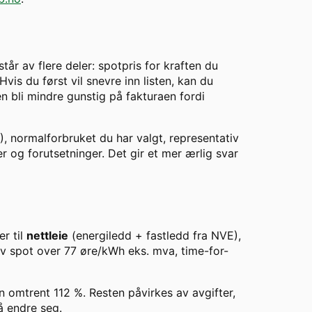
år av flere deler: spotpris for kraften du
vis du først vil snevre inn listen, kan du
en bli mindre gunstig på fakturaen fordi
), normalforbruket du har valgt, representativ
er og forutsetninger. Det gir et mer ærlig svar
er til
nettleie
(energiledd + fastledd fra NVE),
av spot over
77
øre/kWh eks. mva, time-for-
en omtrent
112
%. Resten påvirkes av avgifter,
å endre seg.