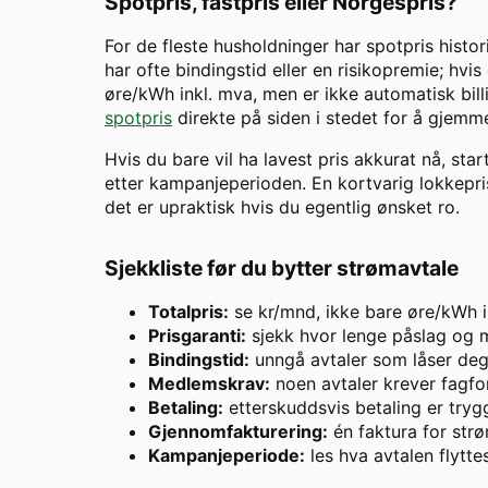
Spotpris, fastpris eller Norgespris?
For de fleste husholdninger har spotpris histor
har ofte bindingstid eller en risikopremie; hvis
øre/kWh inkl. mva, men er ikke automatisk billi
spotpris
direkte på siden i stedet for å gjemme
Hvis du bare vil ha lavest pris akkurat nå, star
etter kampanjeperioden. En kortvarig lokkepris 
det er upraktisk hvis du egentlig ønsket ro.
Sjekkliste før du bytter strømavtale
Totalpris:
se kr/mnd, ikke bare øre/kWh i
Prisgaranti:
sjekk hvor lenge påslag og m
Bindingstid:
unngå avtaler som låser deg 
Medlemskrav:
noen avtaler krever fagfor
Betaling:
etterskuddsvis betaling er try
Gjennomfakturering:
én faktura for strø
Kampanjeperiode:
les hva avtalen flytte