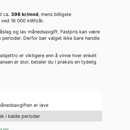
 ca.
398
kr/mnd
, mens billigste
ved
16 000
kWh/år.
 påslag og lav månedsavgift. Fastpris kan være
de perioder. Derfor bør valget ikke bare handle
dsjettro er viktigere enn å vinne hver enkelt
ransen er stor, betaler du i praksis en tydelig
månedsavgiften er lave
sk i kalde perioder
b.no
.