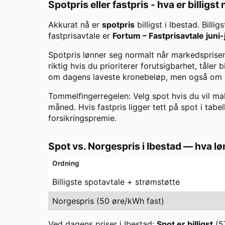
Spotpris eller fastpris - hva er billigst
Akkurat nå er
spotpris
billigst i
Ibestad
. Billi
fastprisavtale er
Fortum
–
Fastprisavtale juni-
Spotpris lønner seg normalt når markedsprisen 
riktig hvis du prioriterer forutsigbarhet, tåler
om dagens laveste kronebeløp, men også om ris
Tommelfingerregelen: Velg spot hvis du vil maks
måned. Hvis fastpris ligger tett på spot i tabel
forsikringspremie.
Spot vs. Norgespris i
Ibestad
— hva lø
Ordning
Billigste spotavtale + strømstøtte
Norgespris (50 øre/kWh fast)
Ved dagens priser i
Ibestad
:
Spot er billigst
(
5