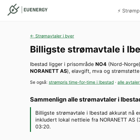
⚡️ Strømp
← Strømavtaler i byer
Billigste strømavtale i
Ib
Ibestad
ligger i prisområde
NO4
(
Nord-Norge
NORANETT AS
), elavgift, mva og strømstøtte
Se også:
strømpris time-for-time i
Ibestad
·
alle avtaler
Sammenlign alle strømavtaler i
Ibesta
Billigste strømavtale i Ibestad akkurat nå
inkludert lokal nettleie fra NORANETT AS (
03:20.