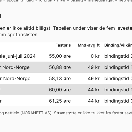
d
en er ikke alltid billigst. Tabellen under viser de fem lavest
m spotprislisten.
Fastpris
Mnd-avgift
Binding/vilkår
le juni-juli 2024
55,00 øre
0
kr
bindingstid
år Nord-Norge
56,88 øre
49
kr
bindingstid 
år Nord-Norge
58,13 øre
49
kr
bindingstid 
r
60,00 øre
44
kr
bindingstid
r
61,25 øre
44
kr
bindingstid
g nettleie (
NORANETT AS
). Strømstøtte er ikke trukket fra fastprisav