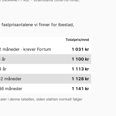
e fastprisavtalene vi finner for
Ibestad
,
Totalpris/mnd
 2 måneder · krever Fortum
1 031
kr
1 år
1 100
kr
3 år
1 113
kr
 12 måneder
1 128
kr
 36 måneder
1 141
kr
taler i denne tabellen, siden støtten normalt følger