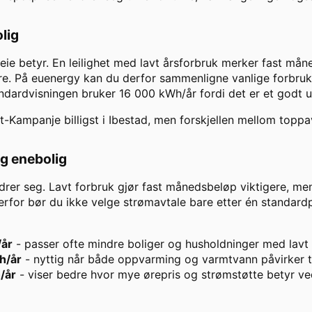
olig
leie betyr. En leilighet med lavt årsforbruk merker fast m
e. På euenergy kan du derfor sammenligne vanlige forbruks
andardvisningen bruker
16 000
kWh/år fordi det er et godt 
t-Kampanje
billigst i
Ibestad
, men forskjellen mellom toppav
og enebolig
drer seg. Lavt forbruk gjør fast månedsbeløp viktigere, men
rfor bør du ikke velge strømavtale bare etter én standardpr
/år
- passer ofte mindre boliger og husholdninger med lav
h/år
- nyttig når både oppvarming og varmtvann påvirker t
/år
- viser bedre hvor mye ørepris og strømstøtte betyr ve