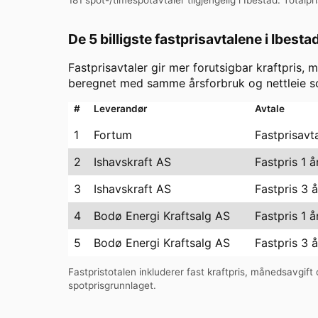
De 5 billigste fastprisavtalene i
Ibesta
Fastprisavtaler gir mer forutsigbar kraftpris, m
beregnet med samme årsforbruk og nettleie so
#
Leverandør
Avtale
1
Fortum
Fastprisavta
2
Ishavskraft AS
Fastpris 1 
3
Ishavskraft AS
Fastpris 3 
4
Bodø Energi Kraftsalg AS
Fastpris 1 å
5
Bodø Energi Kraftsalg AS
Fastpris 3 å
Fastpristotalen inkluderer fast kraftpris, månedsavgift o
spotprisgrunnlaget.