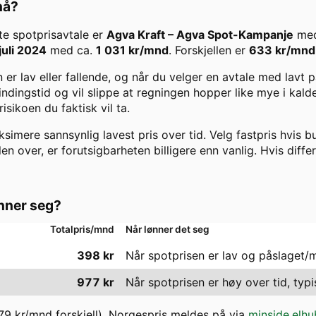
 nå?
gste spotprisavtale er
Agva Kraft
–
Agva Spot-Kampanje
med
juli 2024
med ca.
1 031
kr/mnd
. Forskjellen er
633
kr/mnd
er lav eller fallende, og når du velger en avtale med lavt
 bindingstid og vil slippe at regningen hopper like mye i kal
ikoen du faktisk vil ta.
imere sannsynlig lavest pris over tid. Velg fastpris hvis bu
len over, er forutsigbarheten billigere enn vanlig. Hvis diffe
nner seg?
Totalpris/mnd
Når lønner det seg
398
kr
Når spotprisen er lav og påslaget/
977
kr
Når spotprisen er høy over tid, typi
79
kr/mnd forskjell). Norgespris meldes på via
minside.elhu