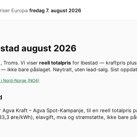
riser Europa
fredag 7. august 2026
estad
august 2026
)
,
Troms
. Vi viser
reell totalpris
for
Ibestad
— kraftpris plu
 — ikke bare påslaget. Nøytralt, uten lead-salg.
Sist oppda
 i
Nord-Norge
(
NO4
)
d
 er Agva Kraft – Agva Spot-Kampanje, til en reell totalpri
33,3 øre/kWh), elavgift, mva og strømstøtte, ikke bare pås