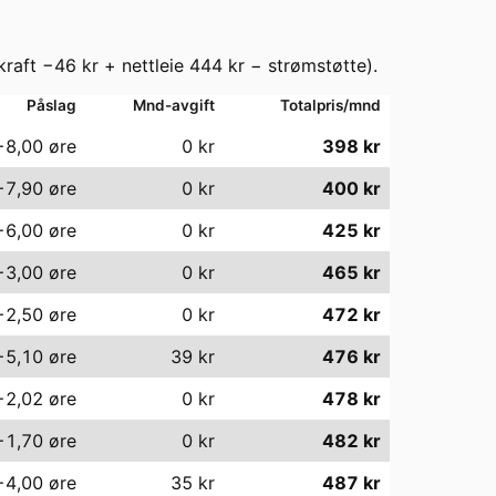
kraft
−46
kr + nettleie
444
kr − strømstøtte).
Påslag
Mnd-avgift
Totalpris/mnd
−8,00
øre
0
kr
398
kr
−7,90
øre
0
kr
400
kr
−6,00
øre
0
kr
425
kr
−3,00
øre
0
kr
465
kr
−2,50
øre
0
kr
472
kr
−5,10
øre
39
kr
476
kr
−2,02
øre
0
kr
478
kr
−1,70
øre
0
kr
482
kr
−4,00
øre
35
kr
487
kr