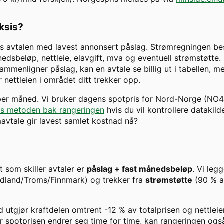
aksis?
s avtalen med lavest annonsert påslag. Strømregningen best
dsbeløp, nettleie, elavgift, mva og eventuell strømstøtte. H
ammenligner påslag, kan en avtale se billig ut i tabellen, m
 nettleien i området ditt trekker opp.
 per måned. Vi bruker dagens spotpris for
Nord-Norge
(
NO4
s metoden bak rangeringen
hvis du vil kontrollere datakild
ømavtale gir lavest samlet kostnad nå?
et som skiller avtaler er
påslag + fast månedsbeløp
. Vi legg
ordland/Troms/Finnmark) og trekker fra
strømstøtte
(90 % 
d
utgjør kraftdelen omtrent
-12
% av totalprisen og nettlei
 spotprisen endrer seg time for time, kan rangeringen ogs