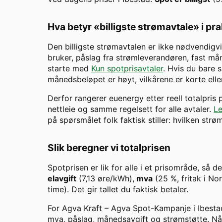
Hva betyr «billigste strømavtale» i pr
Den billigste strømavtalen er ikke nødvendigvi
bruker, påslag fra strømleverandøren, fast måne
starte med
Kun spotprisavtaler
. Hvis du bare s
månedsbeløpet er høyt, vilkårene er korte eller
Derfor rangerer euenergy etter reell totalpris
nettleie og samme regelsett for alle avtaler.
Le
på spørsmålet folk faktisk stiller: hvilken str
Slik beregner vi totalprisen
Spotprisen er lik for alle i et prisområde, så d
elavgift
(7,13 øre/kWh),
mva
(25 %, fritak i N
time). Det gir tallet du faktisk betaler.
For
Agva Kraft
–
Agva Spot-Kampanje
i
Ibesta
mva, påslag, månedsavgift og strømstøtte. Når