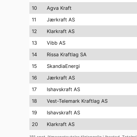
10
Agva Kraft
11
Jærkraft AS
12
Klarkraft AS
13
Vibb AS
14
Rissa Kraftlag SA
15
SkandiaEnergi
16
Jærkraft AS
17
Ishavskraft AS
18
Vest-Telemark Kraftlag AS
19
Ishavskraft AS
20
Klarkraft AS
181
spot-/timespotavtaler tilgjengelig i
Ibestad
. Totalpr