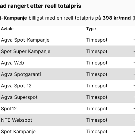
tad
rangert etter reell totalpris
t-Kampanje
billigst med en reell totalpris på
398
kr/mnd
(
Avtale
Type
Agva Spot-Kampanje
Timespot
Spot Super Kampanje
Timespot
Agva Web
Timespot
Agva Spotgaranti
Timespot
Agva Spot 12
Timespot
Agva Superspot
Timespot
Spot12
Timespot
NTE Webspot
Timespot
Spot Kampanje
Timespot