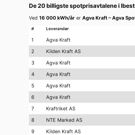
De 20 billigste spotprisavtalene i
Ibes
Ved
16 000
kWh/år
er
Agva Kraft
–
Agva Spo
#
Leverandør
1
Agva Kraft
2
Kilden Kraft AS
3
Agva Kraft
4
Agva Kraft
5
Agva Kraft
6
Agva Kraft
7
Kraftriket AS
8
NTE Marked AS
9
Kilden Kraft AS