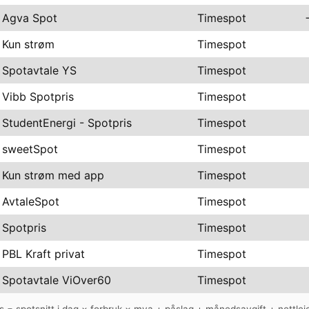
Agva Spot
Timespot
Kun strøm
Timespot
Spotavtale YS
Timespot
Vibb Spotpris
Timespot
StudentEnergi - Spotpris
Timespot
sweetSpot
Timespot
Kun strøm med app
Timespot
AvtaleSpot
Timespot
Spotpris
Timespot
PBL Kraft privat
Timespot
Spotavtale ViOver60
Timespot
is = spotsnitt i dag × forbruk × mva + påslag + månedsavgift + nettleie