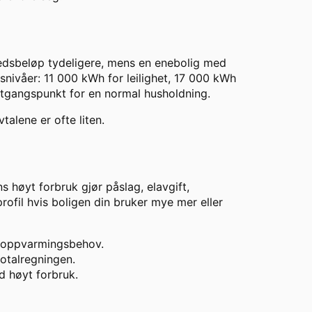
ånedsbeløp tydeligere, mens en enebolig med
nivåer: 11 000 kWh for leilighet, 17 000 kWh
utgangspunkt for en normal husholdning.
talene er ofte liten.
s høyt forbruk gjør påslag, elavgift,
ofil hvis boligen din bruker mye mer eller
t oppvarmingsbehov.
otalregningen.
d høyt forbruk.