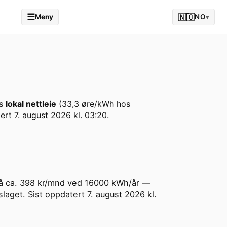
☰
🇳🇴
Meny
NO
▾
ss
lokal nettleie
(
33,3
øre/kWh hos
tert
7. august 2026 kl. 03:20
.
s på ca. 398 kr/mnd ved 16000 kWh/år —
laget. Sist oppdatert 7. august 2026 kl.