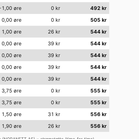
−1,00
øre
0
kr
492
kr
0,00
øre
0
kr
505
kr
1,00
øre
26
kr
544
kr
0,00
øre
39
kr
544
kr
0,00
øre
39
kr
544
kr
0,00
øre
39
kr
544
kr
0,00
øre
39
kr
544
kr
3,75
øre
0
kr
555
kr
3,75
øre
0
kr
555
kr
1,50
øre
31
kr
556
kr
1,90
øre
26
kr
556
kr
 (
NORANETT AS
) − strømstøtte (time-for-time).