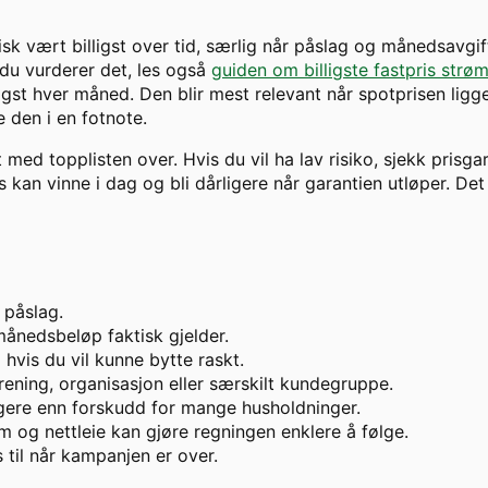
isk vært billigst over tid, særlig når påslag og månedsavgif
 du vurderer det, les også
guiden om billigste fastpris strø
gst hver måned. Den blir mest relevant når spotprisen ligger
 den i en fotnote.
t med topplisten over. Hvis du vil ha lav risiko, sjekk prisga
kan vinne i dag og bli dårligere når garantien utløper. Det 
 påslag.
ånedsbeløp faktisk gjelder.
hvis du vil kunne bytte raskt.
ening, organisasjon eller særskilt kundegruppe.
ggere enn forskudd for mange husholdninger.
m og nettleie kan gjøre regningen enklere å følge.
s til når kampanjen er over.