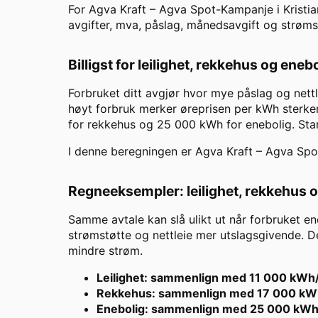
For
Agva Kraft
–
Agva Spot-Kampanje
i
Kristi
avgifter, mva, påslag, månedsavgift og strøms
Billigst for leilighet, rekkehus og eneb
Forbruket ditt avgjør hvor mye påslag og nett
høyt forbruk merker øreprisen per kWh sterker
for rekkehus og 25 000 kWh for enebolig. St
I denne beregningen er
Agva Kraft
–
Agva Spo
Regneeksempler: leilighet, rekkehus 
Samme avtale kan slå ulikt ut når forbruket en
strømstøtte og nettleie mer utslagsgivende. De
mindre strøm.
Leilighet: sammenlign med 11 000 kWh
Rekkehus: sammenlign med 17 000 kW
Enebolig: sammenlign med 25 000 kWh