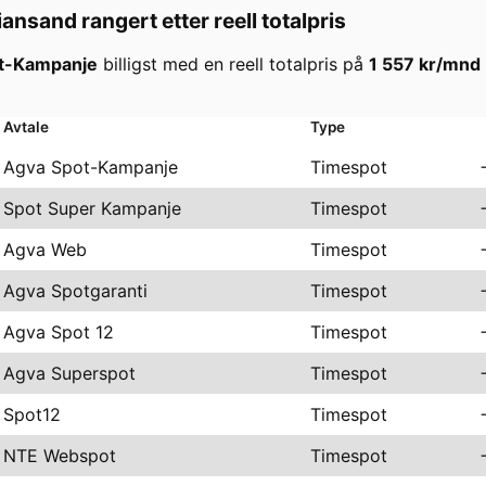
tiansand
rangert etter reell totalpris
t-Kampanje
billigst med en reell totalpris på
1 557
kr/mnd
Avtale
Type
Agva Spot-Kampanje
Timespot
Spot Super Kampanje
Timespot
Agva Web
Timespot
Agva Spotgaranti
Timespot
Agva Spot 12
Timespot
Agva Superspot
Timespot
Spot12
Timespot
NTE Webspot
Timespot