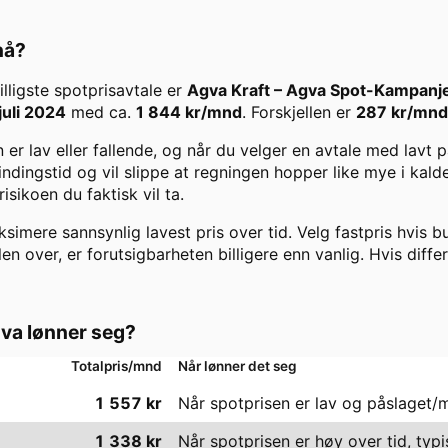
 nå?
Billigste spotprisavtale er
Agva Kraft
–
Agva Spot-Kampanj
juli 2024
med ca.
1 844
kr/mnd
. Forskjellen er
287
kr/mnd
er lav eller fallende, og når du velger en avtale med lavt
 bindingstid og vil slippe at regningen hopper like mye i kal
ikoen du faktisk vil ta.
imere sannsynlig lavest pris over tid. Velg fastpris hvis bu
len over, er forutsigbarheten billigere enn vanlig. Hvis diffe
va lønner seg?
Totalpris/mnd
Når lønner det seg
1 557
kr
Når spotprisen er lav og påslaget/
1 338
kr
Når spotprisen er høy over tid, typi