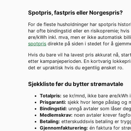
Spotpris, fastpris eller Norgespris?
For de fleste husholdninger har spotpris histor
har ofte bindingstid eller en risikopremie; hvis
øre/kWh inkl. mva, men er ikke automatisk billi
spotpris
direkte på siden i stedet for å gjemme
Hvis du bare vil ha lavest pris akkurat nå, star
etter kampanjeperioden. En kortvarig lokkepris 
det er upraktisk hvis du egentlig ønsket ro.
Sjekkliste før du bytter strømavtale
Totalpris:
se kr/mnd, ikke bare øre/kWh i
Prisgaranti:
sjekk hvor lenge påslag og m
Bindingstid:
unngå avtaler som låser deg 
Medlemskrav:
noen avtaler krever fagfor
Betaling:
etterskuddsvis betaling er try
Gjennomfakturering:
én faktura for strø