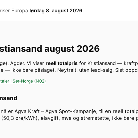
riser Europa
lørdag 8. august 2026
istiansand
august 2026
rge
)
,
Agder
. Vi viser
reell totalpris
for
Kristiansand
— kraftp
te — ikke bare påslaget. Nøytralt, uten lead-salg.
Sist oppd
taler i
Sør-Norge
(
NO2
)
ansand
at nå er Agva Kraft – Agva Spot-Kampanje, til en reell tot
 (50,3 øre/kWh), elavgift, mva og strømstøtte, ikke bare 