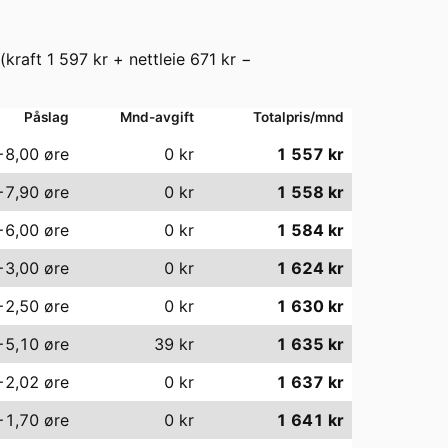
(kraft
1 597
kr + nettleie
671
kr −
Påslag
Mnd-avgift
Totalpris/mnd
−8,00
øre
0
kr
1 557
kr
−7,90
øre
0
kr
1 558
kr
−6,00
øre
0
kr
1 584
kr
−3,00
øre
0
kr
1 624
kr
−2,50
øre
0
kr
1 630
kr
−5,10
øre
39
kr
1 635
kr
−2,02
øre
0
kr
1 637
kr
−1,70
øre
0
kr
1 641
kr