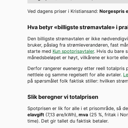
Ved dagens priser i
Kristiansand
:
Norgespris er
Hva betyr «billigste strømavtale» i pr
Den billigste strømavtalen er ikke nødvendigvi
bruker, påslag fra strømleverandøren, fast måne
starte med
Kun spotprisavtaler
. Hvis du bare s
månedsbeløpet er høyt, vilkårene er korte eller
Derfor rangerer euenergy etter reell totalpris
nettleie og samme regelsett for alle avtaler.
Le
på spørsmålet folk faktisk stiller: hvilken str
Slik beregner vi totalprisen
Spotprisen er lik for alle i et prisområde, så d
elavgift
(7,13 øre/kWh),
mva
(25 %, fritak i N
time). Det gir tallet du faktisk betaler.