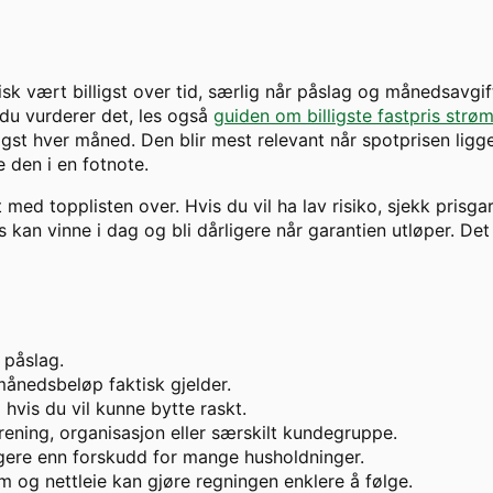
isk vært billigst over tid, særlig når påslag og månedsavgif
 du vurderer det, les også
guiden om billigste fastpris strø
gst hver måned. Den blir mest relevant når spotprisen ligger
 den i en fotnote.
t med topplisten over. Hvis du vil ha lav risiko, sjekk prisga
kan vinne i dag og bli dårligere når garantien utløper. Det 
 påslag.
ånedsbeløp faktisk gjelder.
hvis du vil kunne bytte raskt.
ening, organisasjon eller særskilt kundegruppe.
ggere enn forskudd for mange husholdninger.
m og nettleie kan gjøre regningen enklere å følge.