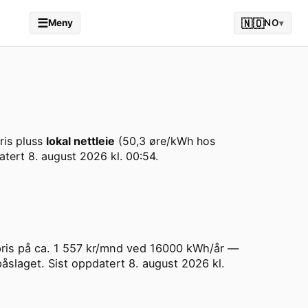
☰
🇳🇴
Meny
NO
▾
ris pluss
lokal nettleie
(
50,3
øre/kWh hos
atert
8. august 2026 kl. 00:54
.
alpris på ca. 1 557 kr/mnd ved 16000 kWh/år —
påslaget. Sist oppdatert 8. august 2026 kl.