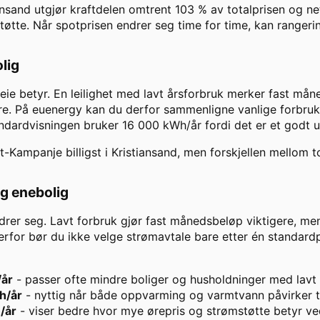
ansand
utgjør kraftdelen omtrent
103
% av totalprisen og ne
tøtte. Når spotprisen endrer seg time for time, kan ranger
olig
leie betyr. En leilighet med lavt årsforbruk merker fast m
e. På euenergy kan du derfor sammenligne vanlige forbruks
andardvisningen bruker
16 000
kWh/år fordi det er et godt 
t-Kampanje
billigst i
Kristiansand
, men forskjellen mellom t
og enebolig
drer seg. Lavt forbruk gjør fast månedsbeløp viktigere, men
rfor bør du ikke velge strømavtale bare etter én standardpr
/år
- passer ofte mindre boliger og husholdninger med lav
h/år
- nyttig når både oppvarming og varmtvann påvirker t
/år
- viser bedre hvor mye ørepris og strømstøtte betyr ve