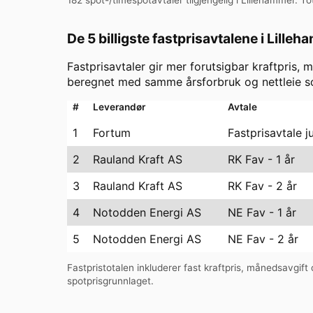
De 5 billigste fastprisavtalene i
Lilleh
Fastprisavtaler gir mer forutsigbar kraftpris, m
beregnet med samme årsforbruk og nettleie so
#
Leverandør
Avtale
1
Fortum
Fastprisavtale j
2
Rauland Kraft AS
RK Fav - 1 år
3
Rauland Kraft AS
RK Fav - 2 år
4
Notodden Energi AS
NE Fav - 1 år
5
Notodden Energi AS
NE Fav - 2 år
Fastpristotalen inkluderer fast kraftpris, månedsavgift o
spotprisgrunnlaget.