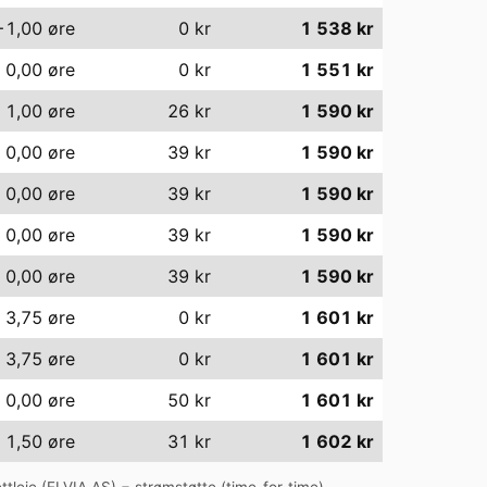
−1,00
øre
0
kr
1 538
kr
0,00
øre
0
kr
1 551
kr
1,00
øre
26
kr
1 590
kr
0,00
øre
39
kr
1 590
kr
0,00
øre
39
kr
1 590
kr
0,00
øre
39
kr
1 590
kr
0,00
øre
39
kr
1 590
kr
3,75
øre
0
kr
1 601
kr
3,75
øre
0
kr
1 601
kr
0,00
øre
50
kr
1 601
kr
1,50
øre
31
kr
1 602
kr
tleie (
ELVIA AS
) − strømstøtte (time-for-time).