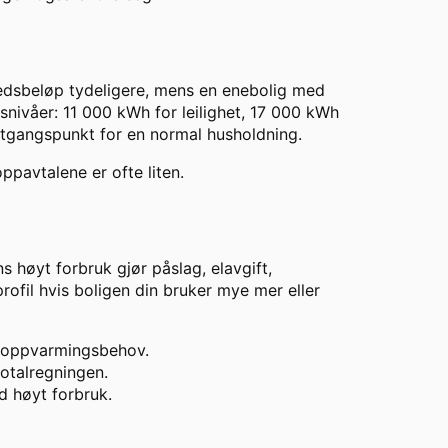
ånedsbeløp tydeligere, mens en enebolig med
nivåer: 11 000 kWh for leilighet, 17 000 kWh
utgangspunkt for en normal husholdning.
ppavtalene er ofte liten.
s høyt forbruk gjør påslag, elavgift,
ofil hvis boligen din bruker mye mer eller
t oppvarmingsbehov.
otalregningen.
d høyt forbruk.