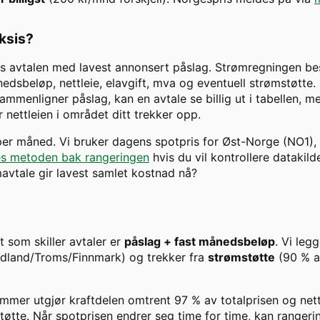
aksis?
s avtalen med lavest annonsert påslag. Strømregningen best
dsbeløp, nettleie, elavgift, mva og eventuell strømstøtte. H
ammenligner påslag, kan en avtale se billig ut i tabellen, m
 nettleien i området ditt trekker opp.
 per måned. Vi bruker dagens spotpris for
Øst-Norge
(
NO1
),
s metoden bak rangeringen
hvis du vil kontrollere datakild
ømavtale gir lavest samlet kostnad nå?
et som skiller avtaler er
påslag + fast månedsbeløp
. Vi legg
ordland/Troms/Finnmark) og trekker fra
strømstøtte
(90 % 
hammer
utgjør kraftdelen omtrent
97
% av totalprisen og net
tøtte. Når spotprisen endrer seg time for time, kan ranger