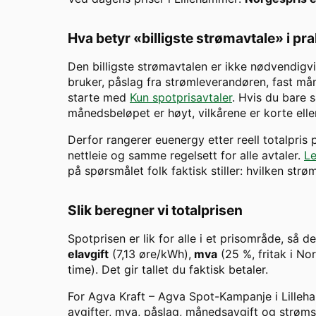
Hva betyr «billigste strømavtale» i pr
Den billigste strømavtalen er ikke nødvendigvi
bruker, påslag fra strømleverandøren, fast måne
starte med
Kun spotprisavtaler
. Hvis du bare s
månedsbeløpet er høyt, vilkårene er korte eller
Derfor rangerer euenergy etter reell totalpris
nettleie og samme regelsett for alle avtaler.
Le
på spørsmålet folk faktisk stiller: hvilken str
Slik beregner vi totalprisen
Spotprisen er lik for alle i et prisområde, så d
elavgift
(7,13 øre/kWh),
mva
(25 %, fritak i N
time). Det gir tallet du faktisk betaler.
For
Agva Kraft
–
Agva Spot-Kampanje
i
Lille
avgifter, mva, påslag, månedsavgift og strøms