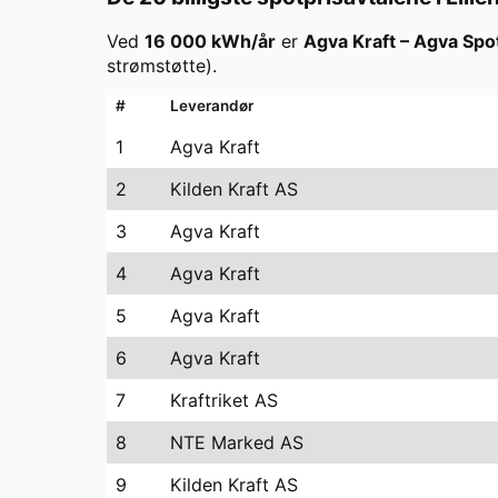
Ved
16 000
kWh/år
er
Agva Kraft
–
Agva Spo
strømstøtte).
#
Leverandør
1
Agva Kraft
2
Kilden Kraft AS
3
Agva Kraft
4
Agva Kraft
5
Agva Kraft
6
Agva Kraft
7
Kraftriket AS
8
NTE Marked AS
9
Kilden Kraft AS