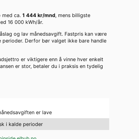
e
med ca.
1 444
kr/mnd
, mens billigste
ved
16 000
kWh/år.
 påslag og lav månedsavgift. Fastpris kan være
de perioder. Derfor bør valget ikke bare handle
dsjettro er viktigere enn å vinne hver enkelt
ransen er stor, betaler du i praksis en tydelig
månedsavgiften er lave
sk i kalde perioder
inside.elhub.no
.