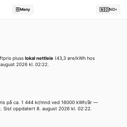
☰
🇳🇴
Meny
NO
▾
tpris pluss
lokal nettleie
(
43,3
øre/kWh hos
 august 2026 kl. 02:22
.
alpris på ca. 1 444 kr/mnd ved 16000 kWh/år —
t. Sist oppdatert 8. august 2026 kl. 02:22.