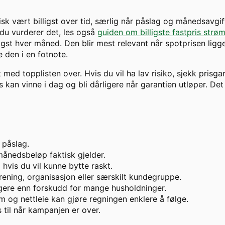
isk vært billigst over tid, særlig når påslag og månedsavgif
 du vurderer det, les også
guiden om billigste fastpris strø
gst hver måned. Den blir mest relevant når spotprisen ligger
 den i en fotnote.
t med topplisten over. Hvis du vil ha lav risiko, sjekk prisga
kan vinne i dag og bli dårligere når garantien utløper. Det 
 påslag.
ånedsbeløp faktisk gjelder.
hvis du vil kunne bytte raskt.
ening, organisasjon eller særskilt kundegruppe.
ggere enn forskudd for mange husholdninger.
m og nettleie kan gjøre regningen enklere å følge.
s til når kampanjen er over.