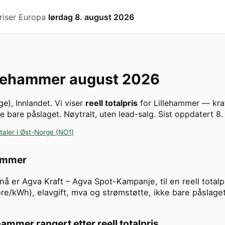
riser Europa
lørdag 8. august 2026
llehammer
august 2026
ge
)
,
Innlandet
. Vi viser
reell totalpris
for
Lillehammer
— kraf
e bare påslaget. Nøytralt, uten lead-salg.
Sist oppdatert
8.
taler i
Øst-Norge
(
NO1
)
hammer
t nå er Agva Kraft – Agva Spot-Kampanje, til en reell tot
 øre/kWh), elavgift, mva og strømstøtte, ikke bare påslage
ehammer
rangert etter reell totalpris