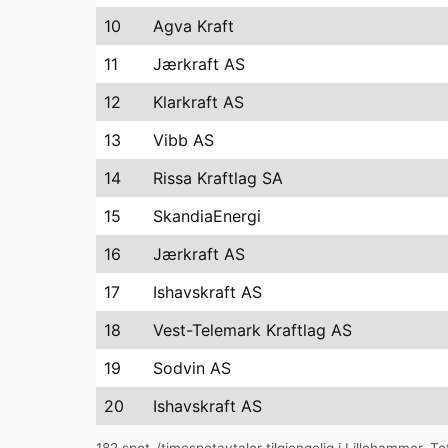
10
Agva Kraft
11
Jærkraft AS
12
Klarkraft AS
13
Vibb AS
14
Rissa Kraftlag SA
15
SkandiaEnergi
16
Jærkraft AS
17
Ishavskraft AS
18
Vest-Telemark Kraftlag AS
19
Sodvin AS
20
Ishavskraft AS
182
spot-/timespotavtaler tilgjengelig i
Lillehammer
. To