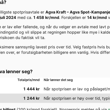
 nå?
Billigste spotprisavtale er
Agva Kraft
–
Agva Spot-Kampanj
juli 2024
med ca.
1 458
kr/mnd
. Forskjellen er
14
kr/mnd
er lav eller fallende, og når du velger en avtale med lavt
 bindingstid og vil slippe at regningen hopper like mye i kal
ikoen du faktisk vil ta.
imere sannsynlig lavest pris over tid. Velg fastpris hvis bu
len over, er forutsigbarheten billigere enn vanlig. Hvis diffe
a lønner seg?
Totalpris/mnd
Når lønner det seg
1 444
kr
Når spotprisen er lav og påslaget/
1 244
kr
Når spotprisen er høy over tid, typi
 billigst
(
200
kr/mnd forskjell). Norgespris meldes på via
m