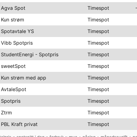
Agva Spot
Timespot
Kun strøm
Timespot
Spotavtale YS
Timespot
Vibb Spotpris
Timespot
StudentEnergi - Spotpris
Timespot
sweetSpot
Timespot
Kun strøm med app
Timespot
AvtaleSpot
Timespot
Spotpris
Timespot
Ztrm
Timespot
PBL Kraft privat
Timespot
talpris = spotsnitt i dag × forbruk × mva + påslag + månedsavgift + net