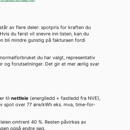
år av flere deler: spotpris for kraften du
vis du først vil snevre inn listen, kan du
en bli mindre gunstig på fakturaen fordi
 normalforbruket du har valgt, representativ
er og forutsetninger. Det gir et mer ærlig svar
er til
nettleie
(energiledd + fastledd fra NVE),
av spot over
77
øre/kWh eks. mva, time-for-
tleien omtrent
40
%. Resten påvirkes av
ingen også endre seg.