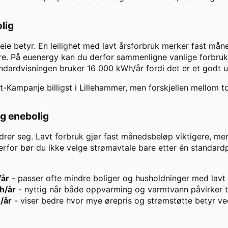
olig
leie betyr. En leilighet med lavt årsforbruk merker fast m
e. På euenergy kan du derfor sammenligne vanlige forbruks
andardvisningen bruker
16 000
kWh/år fordi det er et godt 
t-Kampanje
billigst i
Lillehammer
, men forskjellen mellom to
og enebolig
drer seg. Lavt forbruk gjør fast månedsbeløp viktigere, men
rfor bør du ikke velge strømavtale bare etter én standardpr
/år
- passer ofte mindre boliger og husholdninger med lav
h/år
- nyttig når både oppvarming og varmtvann påvirker t
/år
- viser bedre hvor mye ørepris og strømstøtte betyr ve