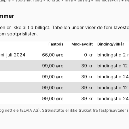
ammer
en er ikke alltid billigst. Tabellen under viser de fem lavest
m spotprislisten.
Fastpris
Mnd-avgift
Binding/vilkår
uni-juli 2024
66,00 øre
0
kr
bindingstid 2
99,00 øre
39
kr
bindingstid 1
99,00 øre
39
kr
bindingstid 2
99,00 øre
39
kr
bindingstid 1
99,00 øre
39
kr
bindingstid 2
g nettleie (
ELVIA AS
). Strømstøtte er ikke trukket fra fastprisavtaler 