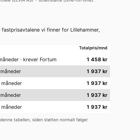
e fastprisavtalene vi finner for
Lillehammer
,
Totalpris/mnd
 måneder · krever Fortum
1 458
kr
2 måneder
1 937
kr
4 måneder
1 937
kr
2 måneder
1 937
kr
4 måneder
1 937
kr
i denne tabellen, siden støtten normalt følger