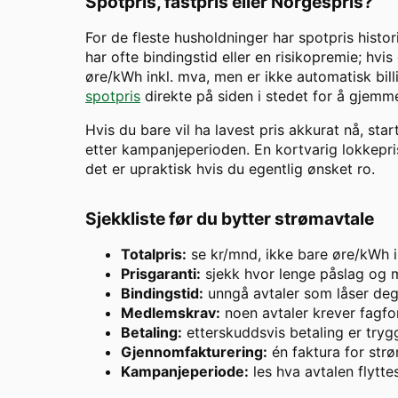
Spotpris, fastpris eller Norgespris?
For de fleste husholdninger har spotpris histor
har ofte bindingstid eller en risikopremie; hvis
øre/kWh inkl. mva, men er ikke automatisk billi
spotpris
direkte på siden i stedet for å gjemme
Hvis du bare vil ha lavest pris akkurat nå, star
etter kampanjeperioden. En kortvarig lokkepris 
det er upraktisk hvis du egentlig ønsket ro.
Sjekkliste før du bytter strømavtale
Totalpris:
se kr/mnd, ikke bare øre/kWh i
Prisgaranti:
sjekk hvor lenge påslag og m
Bindingstid:
unngå avtaler som låser deg 
Medlemskrav:
noen avtaler krever fagfor
Betaling:
etterskuddsvis betaling er try
Gjennomfakturering:
én faktura for strø
Kampanjeperiode:
les hva avtalen flytte