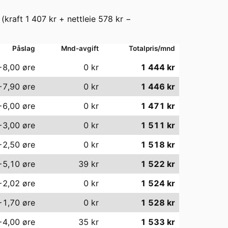
(kraft
1 407
kr + nettleie
578
kr −
Påslag
Mnd-avgift
Totalpris/mnd
−8,00
øre
0
kr
1 444
kr
−7,90
øre
0
kr
1 446
kr
−6,00
øre
0
kr
1 471
kr
−3,00
øre
0
kr
1 511
kr
−2,50
øre
0
kr
1 518
kr
−5,10
øre
39
kr
1 522
kr
−2,02
øre
0
kr
1 524
kr
−1,70
øre
0
kr
1 528
kr
−4,00
øre
35
kr
1 533
kr