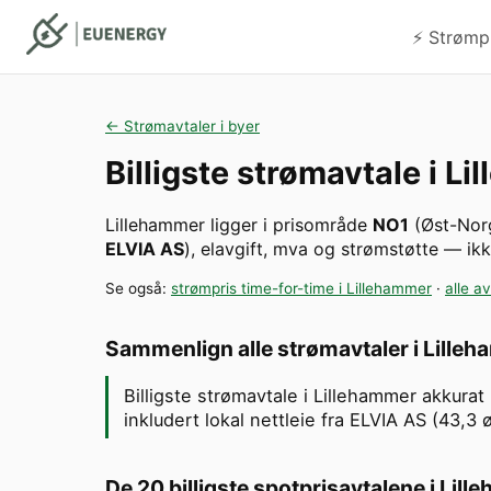
⚡️ Strømp
← Strømavtaler i byer
Billigste strømavtale i
Li
Lillehammer
ligger i prisområde
NO1
(
Øst-Nor
ELVIA AS
), elavgift, mva og strømstøtte — ikk
Se også:
strømpris time-for-time i
Lillehammer
·
alle av
Sammenlign alle strømavtaler i
Lille
Billigste strømavtale i Lillehammer akkura
inkludert lokal nettleie fra ELVIA AS (43,3
De 20 billigste spotprisavtalene i
Lill