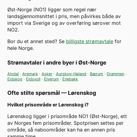
Øst-Norge (NO1) ligger som regel nær
landsgjennomsnittet i pris, men påvirkes både av
import via Sverige og av overføring sørover mot
NO2.
Bor du et annet sted? Se
billigste strømavtale
for
hele Norge.
Strømavtaler i andre byer i
Øst-Norge
Alvdal
·
Aremark
·
Asker
·
Aurskog-Høland
·
Bærum
·
Drammen
·
Eidskog
·
Eidsvoll
·
Elverum
·
Enebakk
Ofte stilte spørsmål —
Lørenskog
Hvilket prisområde er Lørenskog i?
Lørenskog ligger i prisområde NO1 (Øst-Norge), ett
av Norges fem prisområder. Spotprisen settes per
område, så naboområder kan ha en annen pris
samme time.