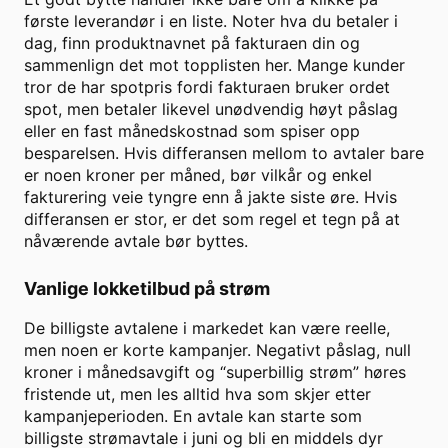
første leverandør i en liste. Noter hva du betaler i
dag, finn produktnavnet på fakturaen din og
sammenlign det mot topplisten her. Mange kunder
tror de har spotpris fordi fakturaen bruker ordet
spot, men betaler likevel unødvendig høyt påslag
eller en fast månedskostnad som spiser opp
besparelsen. Hvis differansen mellom to avtaler bare
er noen kroner per måned, bør vilkår og enkel
fakturering veie tyngre enn å jakte siste øre. Hvis
differansen er stor, er det som regel et tegn på at
nåværende avtale bør byttes.
Vanlige lokketilbud på strøm
De billigste avtalene i markedet kan være reelle,
men noen er korte kampanjer. Negativt påslag, null
kroner i månedsavgift og “superbillig strøm” høres
fristende ut, men les alltid hva som skjer etter
kampanjeperioden. En avtale kan starte som
billigste strømavtale i juni og bli en middels dyr