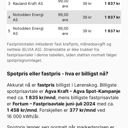
99,00
3
Rauland Kraft AS
39
kr
1 937
kr
øre
Notodden Energi
99,00
4
39
kr
1 937
kr
AS
øre
Notodden Energi
99,00
5
39
kr
1 937
kr
AS
øre
Fastpristotalen inkluderer fast kraftpris, månedsavgift og
nettleie (
ELVIA AS
). Strømstøtte er ikke trukket fra
fastprisavtaler i denne tabellen, siden støtten normalt følger
spotprisgrunnlaget.
Spotpris eller fastpris - hva er billigst nå?
Akkurat nå er
fastpris
billigst i
Lørenskog
. Billigste
spotprisavtale er
Agva Kraft
–
Agva Spot-Kampanje
med ca.
1 835
kr/mnd
, mens billigste fastprisavtale
er
Fortum
–
Fastprisavtale juni-juli 2024
med ca.
1 458
kr/mnd
. Forskjellen er
377
kr/mnd
ved
16 000
kWh/år.
Spotpris lønner seg normalt når markedsprisen er