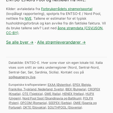
Kilder: avtaledata fra
Forbrukerrådets strømprisportal
(lovpålagt rapportering), spotpris fra ENTSO-E / Nord Pool,
nettleie fra
NVE
. Tallene er estimater for et typisk
husholdningsforbruk og kan avvike fra din faktiske faktura.
Vil
du bruke tallene selv? Last ned
åpne strømdata (CSV/JSON,
CC-BY)
.
Se alle byer →
·
Alle strømleverandører →
Datakilde: ENTSO-E. Hver sone viser sin egen lokale tid. Italia
vises som snitt av seks underregioner (Nord, Sentral-Nord,
Sentral-Sør, Sør, Sardinia, Sicilia).
Kontakt oss på
sp@euenergy.live
.
Europeiske kraftoperatører:
EXAA
(
Østerrike
)
,
EPEX
(
Belgia,
Frankrike, Tyskland, Nederland, Sveits
)
,
IBEX
(
Bulgaria
)
,
CROPEX
(
Kroatia
)
,
OTE
(
Tsjekkia
)
,
GME
(
Italia
)
,
HENEX
(
Hellas
)
,
HUPX
(
Ungarn
)
,
Nord Pool Spot
(
Skandinavia og Baltikum
)
,
POLPX
(
Polen
)
,
OPCOM
(
Romania
)
,
SEEPEX
(
Serbia
)
,
OMIE
(
Spania og
Portugal
)
,
OKTE
(
Slovakia
)
,
SOUTHPOOL
(
Slovenia
)
.