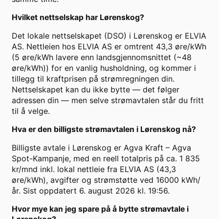
Hvilket nettselskap har Lørenskog?
Det lokale nettselskapet (DSO) i Lørenskog er ELVIA
AS. Nettleien hos ELVIA AS er omtrent 43,3 øre/kWh
(5 øre/kWh lavere enn landsgjennomsnittet (~48
øre/kWh)) for en vanlig husholdning, og kommer i
tillegg til kraftprisen på strømregningen din.
Nettselskapet kan du ikke bytte — det følger
adressen din — men selve strømavtalen står du fritt
til å velge.
Hva er den billigste strømavtalen i Lørenskog nå?
Billigste avtale i Lørenskog er Agva Kraft – Agva
Spot-Kampanje, med en reell totalpris på ca. 1 835
kr/mnd inkl. lokal nettleie fra ELVIA AS (43,3
øre/kWh), avgifter og strømstøtte ved 16000 kWh/
år. Sist oppdatert 6. august 2026 kl. 19:56.
Hvor mye kan jeg spare på å bytte strømavtale i