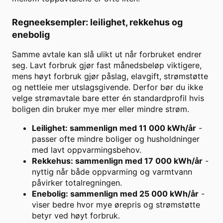
Regneeksempler: leilighet, rekkehus og
enebolig
Samme avtale kan slå ulikt ut når forbruket endrer
seg. Lavt forbruk gjør fast månedsbeløp viktigere,
mens høyt forbruk gjør påslag, elavgift, strømstøtte
og nettleie mer utslagsgivende. Derfor bør du ikke
velge strømavtale bare etter én standardprofil hvis
boligen din bruker mye mer eller mindre strøm.
Leilighet: sammenlign med 11 000 kWh/år
-
passer ofte mindre boliger og husholdninger
med lavt oppvarmingsbehov.
Rekkehus: sammenlign med 17 000 kWh/år
-
nyttig når både oppvarming og varmtvann
påvirker totalregningen.
Enebolig: sammenlign med 25 000 kWh/år
-
viser bedre hvor mye ørepris og strømstøtte
betyr ved høyt forbruk.