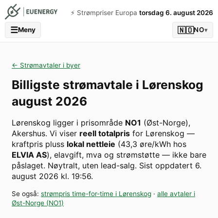
⚡️ Strømpriser Europa
torsdag 6. august 2026
☰
🇳🇴
Meny
NO
▾
← Strømavtaler i byer
Billigste strømavtale i
Lørenskog
august 2026
Lørenskog
ligger i prisområde
NO1
(
Øst-Norge
)
,
Akershus
. Vi viser
reell totalpris
for
Lørenskog
—
kraftpris pluss
lokal nettleie
(
43,3
øre/kWh hos
ELVIA AS
), elavgift, mva og strømstøtte — ikke bare
påslaget. Nøytralt, uten lead-salg.
Sist oppdatert
6.
august 2026 kl. 19:56
.
Se også:
strømpris time-for-time i
Lørenskog
·
alle avtaler i
Øst-Norge
(
NO1
)