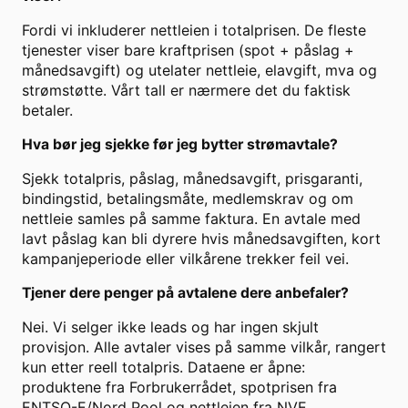
Fordi vi inkluderer nettleien i totalprisen. De fleste
tjenester viser bare kraftprisen (spot + påslag +
månedsavgift) og utelater nettleie, elavgift, mva og
strømstøtte. Vårt tall er nærmere det du faktisk
betaler.
Hva bør jeg sjekke før jeg bytter strømavtale?
Sjekk totalpris, påslag, månedsavgift, prisgaranti,
bindingstid, betalingsmåte, medlemskrav og om
nettleie samles på samme faktura. En avtale med
lavt påslag kan bli dyrere hvis månedsavgiften, kort
kampanjeperiode eller vilkårene trekker feil vei.
Tjener dere penger på avtalene dere anbefaler?
Nei. Vi selger ikke leads og har ingen skjult
provisjon. Alle avtaler vises på samme vilkår, rangert
kun etter reell totalpris. Dataene er åpne:
produktene fra Forbrukerrådet, spotprisen fra
ENTSO-E/Nord Pool og nettleien fra NVE.