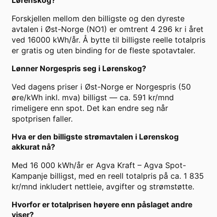
Lørenskog?
Forskjellen mellom den billigste og den dyreste
avtalen i Øst-Norge (NO1) er omtrent 4 296 kr i året
ved 16000 kWh/år. Å bytte til billigste reelle totalpris
er gratis og uten binding for de fleste spotavtaler.
Lønner Norgespris seg i Lørenskog?
Ved dagens priser i Øst-Norge er Norgespris (50
øre/kWh inkl. mva) billigst — ca. 591 kr/mnd
rimeligere enn spot. Det kan endre seg når
spotprisen faller.
Hva er den billigste strømavtalen i Lørenskog
akkurat nå?
Med 16 000 kWh/år er Agva Kraft – Agva Spot-
Kampanje billigst, med en reell totalpris på ca. 1 835
kr/mnd inkludert nettleie, avgifter og strømstøtte.
Hvorfor er totalprisen høyere enn påslaget andre
viser?