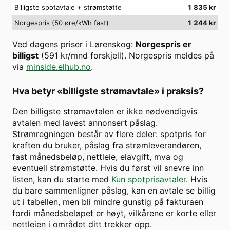
Billigste spotavtale + strømstøtte
1 835
kr
Norgespris (50 øre/kWh fast)
1 244
kr
Ved dagens priser i
Lørenskog
:
Norgespris er
billigst
(
591
kr/mnd forskjell). Norgespris meldes på
via
minside.elhub.no
.
Hva betyr «billigste strømavtale» i praksis?
Den billigste strømavtalen er ikke nødvendigvis
avtalen med lavest annonsert påslag.
Strømregningen består av flere deler: spotpris for
kraften du bruker, påslag fra strømleverandøren,
fast månedsbeløp, nettleie, elavgift, mva og
eventuell strømstøtte. Hvis du først vil snevre inn
listen, kan du starte med
Kun spotprisavtaler
. Hvis
du bare sammenligner påslag, kan en avtale se billig
ut i tabellen, men bli mindre gunstig på fakturaen
fordi månedsbeløpet er høyt, vilkårene er korte eller
nettleien i området ditt trekker opp.