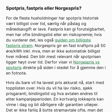
Spotpris, fastpris eller Norgespris?
For de fleste husholdninger har spotpris historisk
vært billigst over tid, særlig når påslag og
månedsavgift er lave. Fastpris kan gi forutsigbarhet,
men har ofte bindingstid eller en risikopremie; hvis
du vurderer det, les også
guiden om billigste
fastpris strøm
. Norgespris gir en fast kraftpris på 50
øre/kWh inkl. mva, men er ikke automatisk billigst
hver måned. Den blir mest relevant når spotprisen
ligger høyt over tid. Derfor viser vi
Norgespris vs
spotpris
direkte på siden i stedet for å gjemme den i
en fotnote.
Hvis du bare vil ha lavest pris akkurat nå, start med
topplisten over. Hvis du vil ha lav risiko, sjekk
prisgaranti, bindingstid og hva avtalen endres til
etter kampanjeperioden. En kortvarig lokkepris kan
vinne i dag og bli dårligere når garantien utløper.
Det er ikke farlig å bytte strømavtale ofte, men det