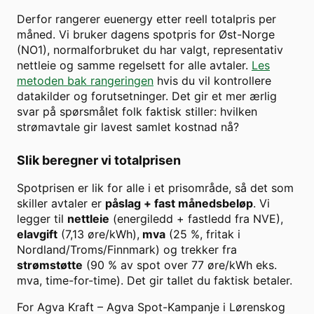
Derfor rangerer euenergy etter reell totalpris per
måned. Vi bruker dagens spotpris for
Øst-Norge
(
NO1
), normalforbruket du har valgt, representativ
nettleie og samme regelsett for alle avtaler.
Les
metoden bak rangeringen
hvis du vil kontrollere
datakilder og forutsetninger. Det gir et mer ærlig
svar på spørsmålet folk faktisk stiller: hvilken
strømavtale gir lavest samlet kostnad nå?
Slik beregner vi totalprisen
Spotprisen er lik for alle i et prisområde, så det som
skiller avtaler er
påslag + fast månedsbeløp
. Vi
legger til
nettleie
(energiledd + fastledd fra NVE),
elavgift
(7,13 øre/kWh),
mva
(25 %, fritak i
Nordland/Troms/Finnmark) og trekker fra
strømstøtte
(90 % av spot over
77
øre/kWh eks.
mva, time-for-time). Det gir tallet du faktisk betaler.
For
Agva Kraft
–
Agva Spot-Kampanje
i
Lørenskog