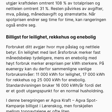
utgjør kraftdelen omtrent
108
% av totalprisen og
nettleien omtrent
31
%. Resten påvirkes av avgifter,
mva, påslag, månedsavgift og strømstøtte. Når
spotprisen endrer seg time for time, kan rangeringen
også endre seg.
Billigst for leilighet, rekkehus og enebolig
Forbruket ditt avgjør hvor mye påslag og nettleie
betyr. En leilighet med lavt årsforbruk merker fast
månedsbeløp tydeligere, mens en enebolig med
høyt forbruk merker øreprisen per kWh sterkere. På
euenergy kan du derfor sammenligne vanlige
forbruksnivåer: 11 000 kWh for leilighet, 17 000 kWh
for rekkehus og 25 000 kWh for enebolig.
Standardvisningen bruker
16 000
kWh/år fordi det
er et godt utgangspunkt for en normal husholdning.
I denne beregningen er
Agva Kraft
–
Agva Spot-
Kampanje
billigst i
Lørenskog
, men forskjellen
mellom toppavtalene er ofte liten.