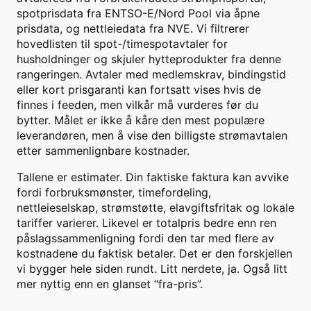
spotprisdata fra ENTSO-E/Nord Pool via åpne
prisdata, og nettleiedata fra NVE. Vi filtrerer
hovedlisten til spot-/timespotavtaler for
husholdninger og skjuler hytteprodukter fra denne
rangeringen. Avtaler med medlemskrav, bindingstid
eller kort prisgaranti kan fortsatt vises hvis de
finnes i feeden, men vilkår må vurderes før du
bytter. Målet er ikke å kåre den mest populære
leverandøren, men å vise den billigste strømavtalen
etter sammenlignbare kostnader.
Tallene er estimater. Din faktiske faktura kan avvike
fordi forbruksmønster, timefordeling,
nettleieselskap, strømstøtte, elavgiftsfritak og lokale
tariffer varierer. Likevel er totalpris bedre enn ren
påslagssammenligning fordi den tar med flere av
kostnadene du faktisk betaler. Det er den forskjellen
vi bygger hele siden rundt. Litt nerdete, ja. Også litt
mer nyttig enn en glanset “fra-pris”.