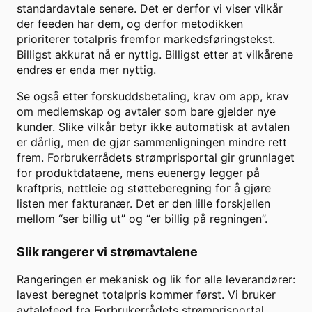
standardavtale senere. Det er derfor vi viser vilkår
der feeden har dem, og derfor metodikken
prioriterer totalpris fremfor markedsføringstekst.
Billigst akkurat nå er nyttig. Billigst etter at vilkårene
endres er enda mer nyttig.
Se også etter forskuddsbetaling, krav om app, krav
om medlemskap og avtaler som bare gjelder nye
kunder. Slike vilkår betyr ikke automatisk at avtalen
er dårlig, men de gjør sammenligningen mindre rett
frem. Forbrukerrådets strømprisportal gir grunnlaget
for produktdataene, mens euenergy legger på
kraftpris, nettleie og støtteberegning for å gjøre
listen mer fakturanær. Det er den lille forskjellen
mellom “ser billig ut” og “er billig på regningen”.
Slik rangerer vi strømavtalene
Rangeringen er mekanisk og lik for alle leverandører:
lavest beregnet totalpris kommer først. Vi bruker
avtalefeed fra Forbrukerrådets strømprisportal,