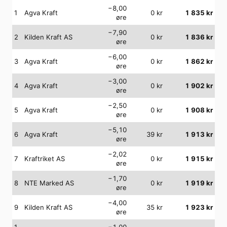
−8,00
1
Agva Kraft
0
kr
1 835
kr
øre
−7,90
2
Kilden Kraft AS
0
kr
1 836
kr
øre
−6,00
3
Agva Kraft
0
kr
1 862
kr
øre
−3,00
4
Agva Kraft
0
kr
1 902
kr
øre
−2,50
5
Agva Kraft
0
kr
1 908
kr
øre
−5,10
6
Agva Kraft
39
kr
1 913
kr
øre
−2,02
7
Kraftriket AS
0
kr
1 915
kr
øre
−1,70
8
NTE Marked AS
0
kr
1 919
kr
øre
−4,00
9
Kilden Kraft AS
35
kr
1 923
kr
øre
1
−1,00