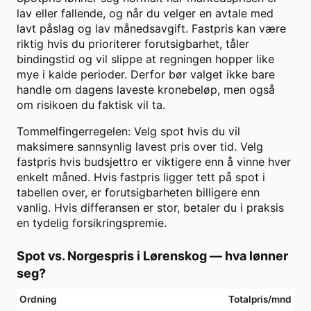
lav eller fallende, og når du velger en avtale med
lavt påslag og lav månedsavgift. Fastpris kan være
riktig hvis du prioriterer forutsigbarhet, tåler
bindingstid og vil slippe at regningen hopper like
mye i kalde perioder. Derfor bør valget ikke bare
handle om dagens laveste kronebeløp, men også
om risikoen du faktisk vil ta.
Tommelfingerregelen: Velg spot hvis du vil
maksimere sannsynlig lavest pris over tid. Velg
fastpris hvis budsjettro er viktigere enn å vinne hver
enkelt måned. Hvis fastpris ligger tett på spot i
tabellen over, er forutsigbarheten billigere enn
vanlig. Hvis differansen er stor, betaler du i praksis
en tydelig forsikringspremie.
Spot vs. Norgespris i
Lørenskog
— hva lønner
seg?
Ordning
Totalpris/mnd