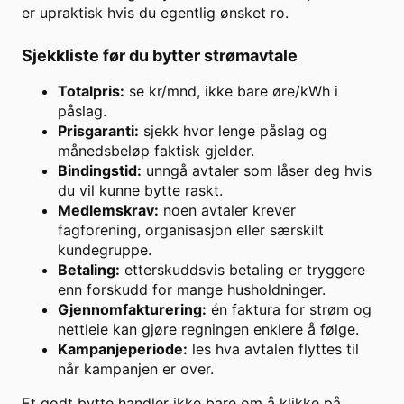
er upraktisk hvis du egentlig ønsket ro.
Sjekkliste før du bytter strømavtale
Totalpris:
se kr/mnd, ikke bare øre/kWh i
påslag.
Prisgaranti:
sjekk hvor lenge påslag og
månedsbeløp faktisk gjelder.
Bindingstid:
unngå avtaler som låser deg hvis
du vil kunne bytte raskt.
Medlemskrav:
noen avtaler krever
fagforening, organisasjon eller særskilt
kundegruppe.
Betaling:
etterskuddsvis betaling er tryggere
enn forskudd for mange husholdninger.
Gjennomfakturering:
én faktura for strøm og
nettleie kan gjøre regningen enklere å følge.
Kampanjeperiode:
les hva avtalen flyttes til
når kampanjen er over.
Et godt bytte handler ikke bare om å klikke på