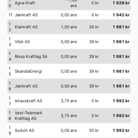
Agva Kraft
0
kr
1 928
kr
0
øre
11
Jærkraft AS
0,00
øre
0
kr
1 942
kr
1
Klarkraft AS
1,00
øre
26
kr
1 981
kr
2
1
Vibb AS
0,00
øre
39
kr
1 981
kr
3
1
Rissa Kraftlag SA
0,00
øre
39
kr
1 981
kr
4
1
SkandiaEnergi
0,00
øre
39
kr
1 981
kr
5
1
Jærkraft AS
0,00
øre
39
kr
1 981
kr
6
1
Ishavskraft AS
3,75
øre
0
kr
1 992
kr
7
1
Vest-Telemark
3,75
øre
0
kr
1 992
kr
8
Kraftlag AS
1
Sodvin AS
0,00
øre
50
kr
1 992
kr
9