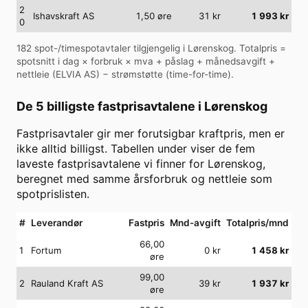
2
Ishavskraft AS
1,50
øre
31
kr
1 993
kr
0
182
spot-/timespotavtaler tilgjengelig i
Lørenskog
. Totalpris =
spotsnitt i dag × forbruk × mva + påslag + månedsavgift +
nettleie (
ELVIA AS
) − strømstøtte (time-for-time).
De 5 billigste fastprisavtalene i
Lørenskog
Fastprisavtaler gir mer forutsigbar kraftpris, men er
ikke alltid billigst. Tabellen under viser de fem
laveste fastprisavtalene vi finner for
Lørenskog
,
beregnet med samme årsforbruk og nettleie som
spotprislisten.
#
Leverandør
Fastpris
Mnd-avgift
Totalpris/mnd
66,00
1
Fortum
0
kr
1 458
kr
øre
99,00
2
Rauland Kraft AS
39
kr
1 937
kr
øre