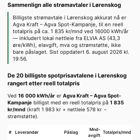
Sammenlign alle strømavtaler i
Lørenskog
Billigste strømavtale i Lørenskog akkurat nå er
Agva Kraft – Agva Spot-Kampanje, til en reell
totalpris på ca. 1 835 kr/mnd ved 16000 kWh/år
— inkludert lokal nettleie fra ELVIA AS (43,3
øre/kWh), elavgift, mva og strømstøtte, ikke
bare påslaget. Sist oppdatert 6. august 2026 kl.
19:56.
De 20 billigste spotprisavtalene i
Lørenskog
rangert etter reell totalpris
Ved
16 000
kWh/år
er
Agva Kraft
–
Agva Spot-
Kampanje
billigst med en reell totalpris på
1 835
kr/mnd
(kraft
1 983
kr + nettleie
578
kr −
strømstøtte).
Mnd-
#
Leverandør
Påslag
Totalpris/mnd
avgift