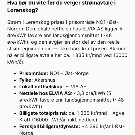
Hva bør du vite før du velger strømavtale i
Lørenskog
?
Strøm i Lørenskog prises i prisområde NO1 (Øst-
Norge). Den lokale nettleien hos ELVIA AS ligger 5
øre/kWh lavere enn landsgjennomsnittet (~48
øre/kWh), og den avgjør en stor del av den reelle
strømregningen din — ikke bare kraftprisen. Akkurat
nå er billigste avtale her ca. 1 835 kr/mnd ved 16000
kWh/år.
Prisområde
:
NO1 – Øst-Norge
Fylke
:
Akershus
Lokalt nettselskap
:
ELVIA AS
Nettleie hos ELVIA AS
:
43,3 øre/kWh (5
øre/kWh lavere enn landsgjennomsnittet (~48
øre/kWh))
Billigste totalpris nå
:
ca. 1 835 kr/mnd – Agva
Kraft (16000 kWh/år, inkl. nettleie)
Forskjell billigste/dyreste
:
~4 296 kr/år i Øst-
Norge