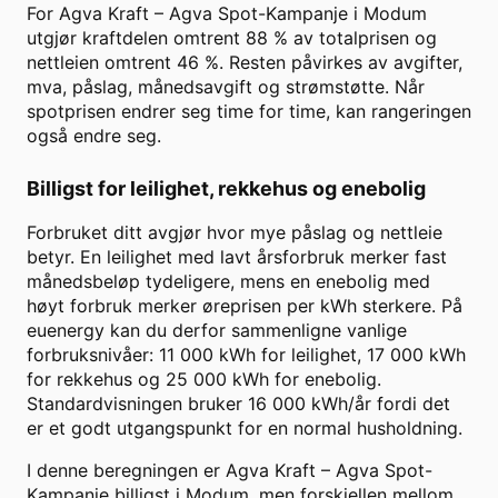
For
Agva Kraft
–
Agva Spot-Kampanje
i
Modum
utgjør kraftdelen omtrent
88
% av totalprisen og
nettleien omtrent
46
%. Resten påvirkes av avgifter,
mva, påslag, månedsavgift og strømstøtte. Når
spotprisen endrer seg time for time, kan rangeringen
også endre seg.
Billigst for leilighet, rekkehus og enebolig
Forbruket ditt avgjør hvor mye påslag og nettleie
betyr. En leilighet med lavt årsforbruk merker fast
månedsbeløp tydeligere, mens en enebolig med
høyt forbruk merker øreprisen per kWh sterkere. På
euenergy kan du derfor sammenligne vanlige
forbruksnivåer: 11 000 kWh for leilighet, 17 000 kWh
for rekkehus og 25 000 kWh for enebolig.
Standardvisningen bruker
16 000
kWh/år fordi det
er et godt utgangspunkt for en normal husholdning.
I denne beregningen er
Agva Kraft
–
Agva Spot-
Kampanje
billigst i
Modum
, men forskjellen mellom