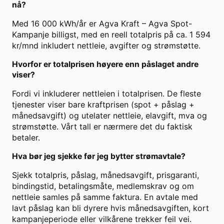
nå?
Med 16 000 kWh/år er Agva Kraft – Agva Spot-
Kampanje billigst, med en reell totalpris på ca. 1 594
kr/mnd inkludert nettleie, avgifter og strømstøtte.
Hvorfor er totalprisen høyere enn påslaget andre
viser?
Fordi vi inkluderer nettleien i totalprisen. De fleste
tjenester viser bare kraftprisen (spot + påslag +
månedsavgift) og utelater nettleie, elavgift, mva og
strømstøtte. Vårt tall er nærmere det du faktisk
betaler.
Hva bør jeg sjekke før jeg bytter strømavtale?
Sjekk totalpris, påslag, månedsavgift, prisgaranti,
bindingstid, betalingsmåte, medlemskrav og om
nettleie samles på samme faktura. En avtale med
lavt påslag kan bli dyrere hvis månedsavgiften, kort
kampanjeperiode eller vilkårene trekker feil vei.