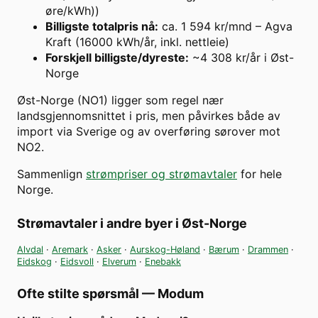
øre/kWh))
Billigste totalpris nå
:
ca. 1 594 kr/mnd – Agva
Kraft (16000 kWh/år, inkl. nettleie)
Forskjell billigste/dyreste
:
~4 308 kr/år i Øst-
Norge
Øst-Norge (NO1) ligger som regel nær
landsgjennomsnittet i pris, men påvirkes både av
import via Sverige og av overføring sørover mot
NO2.
Sammenlign
strømpriser og strømavtaler
for hele
Norge.
Strømavtaler i andre byer i
Øst-Norge
Alvdal
·
Aremark
·
Asker
·
Aurskog-Høland
·
Bærum
·
Drammen
·
Eidskog
·
Eidsvoll
·
Elverum
·
Enebakk
Ofte stilte spørsmål —
Modum