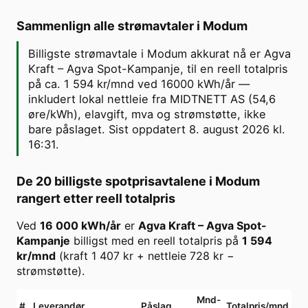
Sammenlign alle strømavtaler i
Modum
Billigste strømavtale i Modum akkurat nå er Agva
Kraft – Agva Spot-Kampanje, til en reell totalpris
på ca. 1 594 kr/mnd ved 16000 kWh/år —
inkludert lokal nettleie fra MIDTNETT AS (54,6
øre/kWh), elavgift, mva og strømstøtte, ikke
bare påslaget. Sist oppdatert 8. august 2026 kl.
16:31.
De 20 billigste spotprisavtalene i
Modum
rangert etter reell totalpris
Ved
16 000
kWh/år
er
Agva Kraft
–
Agva Spot-
Kampanje
billigst med en reell totalpris på
1 594
kr/mnd
(kraft
1 407
kr + nettleie
728
kr −
strømstøtte).
Mnd-
#
Leverandør
Påslag
Totalpris/mnd