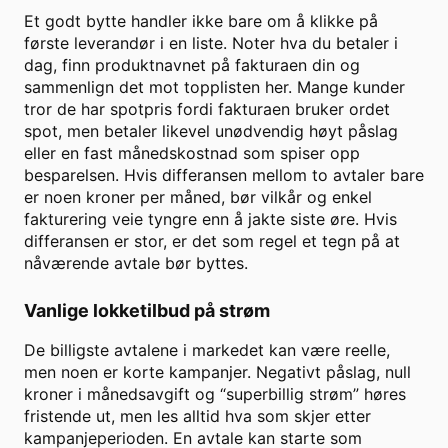
Et godt bytte handler ikke bare om å klikke på
første leverandør i en liste. Noter hva du betaler i
dag, finn produktnavnet på fakturaen din og
sammenlign det mot topplisten her. Mange kunder
tror de har spotpris fordi fakturaen bruker ordet
spot, men betaler likevel unødvendig høyt påslag
eller en fast månedskostnad som spiser opp
besparelsen. Hvis differansen mellom to avtaler bare
er noen kroner per måned, bør vilkår og enkel
fakturering veie tyngre enn å jakte siste øre. Hvis
differansen er stor, er det som regel et tegn på at
nåværende avtale bør byttes.
Vanlige lokketilbud på strøm
De billigste avtalene i markedet kan være reelle,
men noen er korte kampanjer. Negativt påslag, null
kroner i månedsavgift og “superbillig strøm” høres
fristende ut, men les alltid hva som skjer etter
kampanjeperioden. En avtale kan starte som