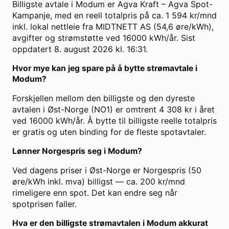
Billigste avtale i Modum er Agva Kraft – Agva Spot-
Kampanje, med en reell totalpris på ca. 1 594 kr/mnd
inkl. lokal nettleie fra MIDTNETT AS (54,6 øre/kWh),
avgifter og strømstøtte ved 16000 kWh/år. Sist
oppdatert 8. august 2026 kl. 16:31.
Hvor mye kan jeg spare på å bytte strømavtale i
Modum?
Forskjellen mellom den billigste og den dyreste
avtalen i Øst-Norge (NO1) er omtrent 4 308 kr i året
ved 16000 kWh/år. Å bytte til billigste reelle totalpris
er gratis og uten binding for de fleste spotavtaler.
Lønner Norgespris seg i Modum?
Ved dagens priser i Øst-Norge er Norgespris (50
øre/kWh inkl. mva) billigst — ca. 200 kr/mnd
rimeligere enn spot. Det kan endre seg når
spotprisen faller.
Hva er den billigste strømavtalen i Modum akkurat