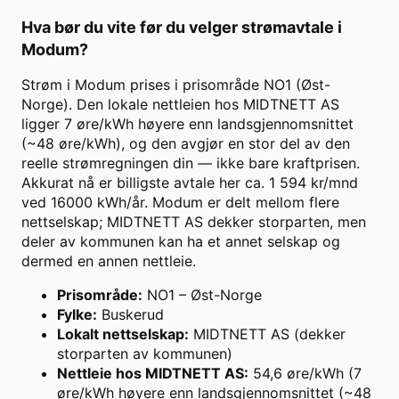
Hva bør du vite før du velger strømavtale i
Modum
?
Strøm i Modum prises i prisområde NO1 (Øst-
Norge). Den lokale nettleien hos MIDTNETT AS
ligger 7 øre/kWh høyere enn landsgjennomsnittet
(~48 øre/kWh), og den avgjør en stor del av den
reelle strømregningen din — ikke bare kraftprisen.
Akkurat nå er billigste avtale her ca. 1 594 kr/mnd
ved 16000 kWh/år. Modum er delt mellom flere
nettselskap; MIDTNETT AS dekker storparten, men
deler av kommunen kan ha et annet selskap og
dermed en annen nettleie.
Prisområde
:
NO1 – Øst-Norge
Fylke
:
Buskerud
Lokalt nettselskap
:
MIDTNETT AS (dekker
storparten av kommunen)
Nettleie hos MIDTNETT AS
:
54,6 øre/kWh (7
øre/kWh høyere enn landsgjennomsnittet (~48