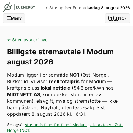
⚡️ Strømpriser Europa
lørdag 8. august 2026
☰
🇳🇴
Meny
NO
▾
← Strømavtaler i byer
Billigste strømavtale i
Modum
august 2026
Modum
ligger i prisområde
NO1
(
Øst-Norge
)
,
Buskerud
. Vi viser
reell totalpris
for
Modum
—
kraftpris pluss
lokal nettleie
(
54,6
øre/kWh hos
MIDTNETT AS
, som dekker storparten av
kommunen
), elavgift, mva og strømstøtte — ikke
bare påslaget. Nøytralt, uten lead-salg.
Sist
oppdatert
8. august 2026 kl. 16:31
.
Se også:
strømpris time-for-time i
Modum
·
alle avtaler i
Øst-
Norge
(
NO1
)