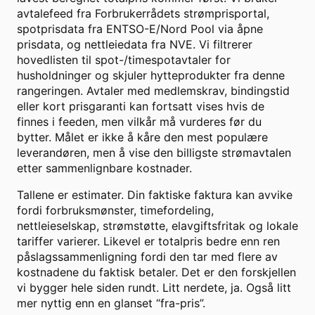
avtalefeed fra Forbrukerrådets strømprisportal,
spotprisdata fra ENTSO-E/Nord Pool via åpne
prisdata, og nettleiedata fra NVE. Vi filtrerer
hovedlisten til spot-/timespotavtaler for
husholdninger og skjuler hytteprodukter fra denne
rangeringen. Avtaler med medlemskrav, bindingstid
eller kort prisgaranti kan fortsatt vises hvis de
finnes i feeden, men vilkår må vurderes før du
bytter. Målet er ikke å kåre den mest populære
leverandøren, men å vise den billigste strømavtalen
etter sammenlignbare kostnader.
Tallene er estimater. Din faktiske faktura kan avvike
fordi forbruksmønster, timefordeling,
nettleieselskap, strømstøtte, elavgiftsfritak og lokale
tariffer varierer. Likevel er totalpris bedre enn ren
påslagssammenligning fordi den tar med flere av
kostnadene du faktisk betaler. Det er den forskjellen
vi bygger hele siden rundt. Litt nerdete, ja. Også litt
mer nyttig enn en glanset “fra-pris”.