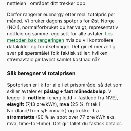
nettleien i området ditt trekker opp.
Derfor rangerer euenergy etter reell totalpris per
måned. Vi bruker dagens spotpris for
Øst-Norge
(
NO1
), normalforbruket du har valgt, representativ
nettleie og samme regelsett for alle avtaler.
Les
metoden bak rangeringen
hvis du vil kontrollere
datakilder og forutsetninger. Det gir et mer ærlig
svar på spørsmålet folk faktisk stiller: hvilken
strømavtale gir lavest samlet kostnad nå?
Slik beregner vi totalprisen
Spotprisen er lik for alle i et prisområde, så det som
skiller avtaler er
påslag + fast månedsbeløp
. Vi
legger til
nettleie
(energiledd + fastledd fra NVE),
elavgift
(7,13 øre/kWh),
mva
(25 %, fritak i
Nordland/Troms/Finnmark) og trekker fra
strømstøtte
(90 % av spot over
77
øre/kWh eks.
mva, time-for-time). Det gir tallet du faktisk betaler.