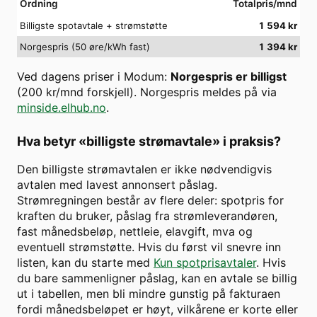
Ordning
Totalpris/mnd
Billigste spotavtale + strømstøtte
1 594
kr
Norgespris (50 øre/kWh fast)
1 394
kr
Ved dagens priser i
Modum
:
Norgespris er billigst
(
200
kr/mnd forskjell). Norgespris meldes på via
minside.elhub.no
.
Hva betyr «billigste strømavtale» i praksis?
Den billigste strømavtalen er ikke nødvendigvis
avtalen med lavest annonsert påslag.
Strømregningen består av flere deler: spotpris for
kraften du bruker, påslag fra strømleverandøren,
fast månedsbeløp, nettleie, elavgift, mva og
eventuell strømstøtte. Hvis du først vil snevre inn
listen, kan du starte med
Kun spotprisavtaler
. Hvis
du bare sammenligner påslag, kan en avtale se billig
ut i tabellen, men bli mindre gunstig på fakturaen
fordi månedsbeløpet er høyt, vilkårene er korte eller