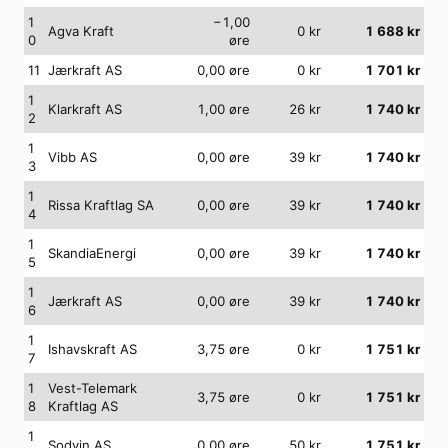
1
−1,00
Agva Kraft
0
kr
1 688
kr
0
øre
11
Jærkraft AS
0,00
øre
0
kr
1 701
kr
1
Klarkraft AS
1,00
øre
26
kr
1 740
kr
2
1
Vibb AS
0,00
øre
39
kr
1 740
kr
3
1
Rissa Kraftlag SA
0,00
øre
39
kr
1 740
kr
4
1
SkandiaEnergi
0,00
øre
39
kr
1 740
kr
5
1
Jærkraft AS
0,00
øre
39
kr
1 740
kr
6
1
Ishavskraft AS
3,75
øre
0
kr
1 751
kr
7
1
Vest-Telemark
3,75
øre
0
kr
1 751
kr
8
Kraftlag AS
1
Sodvin AS
0,00
øre
50
kr
1 751
kr