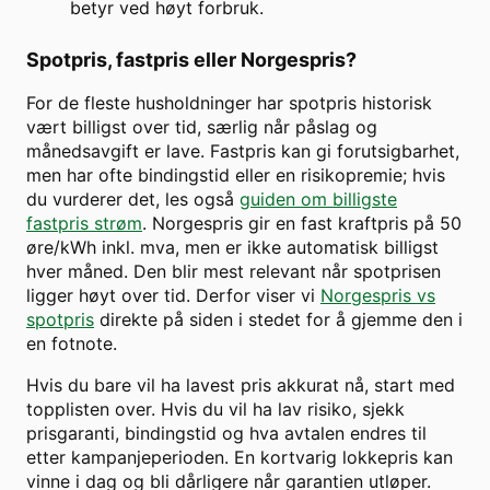
betyr ved høyt forbruk.
Spotpris, fastpris eller Norgespris?
For de fleste husholdninger har spotpris historisk
vært billigst over tid, særlig når påslag og
månedsavgift er lave. Fastpris kan gi forutsigbarhet,
men har ofte bindingstid eller en risikopremie; hvis
du vurderer det, les også
guiden om billigste
fastpris strøm
. Norgespris gir en fast kraftpris på 50
øre/kWh inkl. mva, men er ikke automatisk billigst
hver måned. Den blir mest relevant når spotprisen
ligger høyt over tid. Derfor viser vi
Norgespris vs
spotpris
direkte på siden i stedet for å gjemme den i
en fotnote.
Hvis du bare vil ha lavest pris akkurat nå, start med
topplisten over. Hvis du vil ha lav risiko, sjekk
prisgaranti, bindingstid og hva avtalen endres til
etter kampanjeperioden. En kortvarig lokkepris kan
vinne i dag og bli dårligere når garantien utløper.