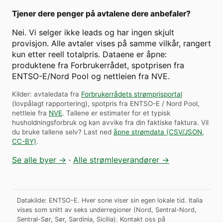
Tjener dere penger på avtalene dere anbefaler?
Nei. Vi selger ikke leads og har ingen skjult
provisjon. Alle avtaler vises på samme vilkår, rangert
kun etter reell totalpris. Dataene er åpne:
produktene fra Forbrukerrådet, spotprisen fra
ENTSO-E/Nord Pool og nettleien fra NVE.
Kilder: avtaledata fra
Forbrukerrådets strømprisportal
(lovpålagt rapportering), spotpris fra ENTSO-E / Nord Pool,
nettleie fra
NVE
. Tallene er estimater for et typisk
husholdningsforbruk og kan avvike fra din faktiske faktura.
Vil
du bruke tallene selv? Last ned
åpne strømdata (CSV/JSON,
CC-BY)
.
Se alle byer →
·
Alle strømleverandører →
Datakilde: ENTSO-E. Hver sone viser sin egen lokale tid. Italia
vises som snitt av seks underregioner (Nord, Sentral-Nord,
Sentral-Sør, Sør, Sardinia, Sicilia).
Kontakt oss på