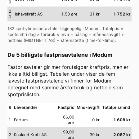
9
2
Ishavskraft AS
1,50
øre
31
kr
1 752
kr
0
182
spot-/timespotavtaler tilgjengelig i
Modum
. Totalpris =
spotsnitt i dag × forbruk × mva + påslag + månedsavgift +
nettleie (
MIDTNETT AS
) − strømstøtte (time-for-time).
De 5 billigste fastprisavtalene i
Modum
Fastprisavtaler gir mer forutsigbar kraftpris, men er
ikke alltid billigst. Tabellen under viser de fem
laveste fastprisavtalene vi finner for
Modum
,
beregnet med samme årsforbruk og nettleie som
spotprislisten.
#
Leverandør
Fastpris
Mnd-avgift
Totalpris/mnd
66,00
1
Fortum
0
kr
1 608
kr
øre
99,00
2
Rauland Kraft AS
39
kr
2 087
kr
øre