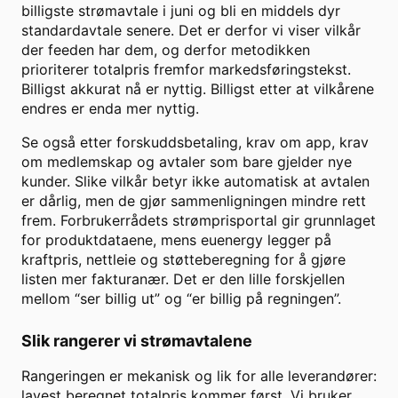
billigste strømavtale i juni og bli en middels dyr
standardavtale senere. Det er derfor vi viser vilkår
der feeden har dem, og derfor metodikken
prioriterer totalpris fremfor markedsføringstekst.
Billigst akkurat nå er nyttig. Billigst etter at vilkårene
endres er enda mer nyttig.
Se også etter forskuddsbetaling, krav om app, krav
om medlemskap og avtaler som bare gjelder nye
kunder. Slike vilkår betyr ikke automatisk at avtalen
er dårlig, men de gjør sammenligningen mindre rett
frem. Forbrukerrådets strømprisportal gir grunnlaget
for produktdataene, mens euenergy legger på
kraftpris, nettleie og støtteberegning for å gjøre
listen mer fakturanær. Det er den lille forskjellen
mellom “ser billig ut” og “er billig på regningen”.
Slik rangerer vi strømavtalene
Rangeringen er mekanisk og lik for alle leverandører:
lavest beregnet totalpris kommer først. Vi bruker