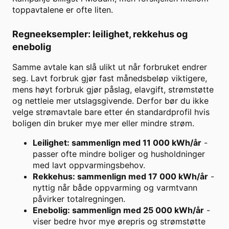
toppavtalene er ofte liten.
Regneeksempler: leilighet, rekkehus og
enebolig
Samme avtale kan slå ulikt ut når forbruket endrer
seg. Lavt forbruk gjør fast månedsbeløp viktigere,
mens høyt forbruk gjør påslag, elavgift, strømstøtte
og nettleie mer utslagsgivende. Derfor bør du ikke
velge strømavtale bare etter én standardprofil hvis
boligen din bruker mye mer eller mindre strøm.
Leilighet: sammenlign med 11 000 kWh/år
-
passer ofte mindre boliger og husholdninger
med lavt oppvarmingsbehov.
Rekkehus: sammenlign med 17 000 kWh/år
-
nyttig når både oppvarming og varmtvann
påvirker totalregningen.
Enebolig: sammenlign med 25 000 kWh/år
-
viser bedre hvor mye ørepris og strømstøtte