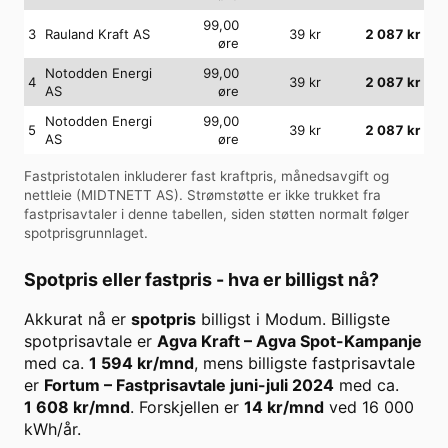
99,00
3
Rauland Kraft AS
39
kr
2 087
kr
øre
Notodden Energi
99,00
4
39
kr
2 087
kr
AS
øre
Notodden Energi
99,00
5
39
kr
2 087
kr
AS
øre
Fastpristotalen inkluderer fast kraftpris, månedsavgift og
nettleie (
MIDTNETT AS
). Strømstøtte er ikke trukket fra
fastprisavtaler i denne tabellen, siden støtten normalt følger
spotprisgrunnlaget.
Spotpris eller fastpris - hva er billigst nå?
Akkurat nå er
spotpris
billigst i
Modum
. Billigste
spotprisavtale er
Agva Kraft
–
Agva Spot-Kampanje
med ca.
1 594
kr/mnd
, mens billigste fastprisavtale
er
Fortum
–
Fastprisavtale juni-juli 2024
med ca.
1 608
kr/mnd
. Forskjellen er
14
kr/mnd
ved
16 000
kWh/år.