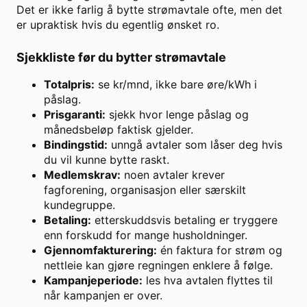
Det er ikke farlig å bytte strømavtale ofte, men det
er upraktisk hvis du egentlig ønsket ro.
Sjekkliste før du bytter strømavtale
Totalpris:
se kr/mnd, ikke bare øre/kWh i
påslag.
Prisgaranti:
sjekk hvor lenge påslag og
månedsbeløp faktisk gjelder.
Bindingstid:
unngå avtaler som låser deg hvis
du vil kunne bytte raskt.
Medlemskrav:
noen avtaler krever
fagforening, organisasjon eller særskilt
kundegruppe.
Betaling:
etterskuddsvis betaling er tryggere
enn forskudd for mange husholdninger.
Gjennomfakturering:
én faktura for strøm og
nettleie kan gjøre regningen enklere å følge.
Kampanjeperiode:
les hva avtalen flyttes til
når kampanjen er over.