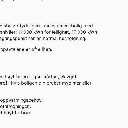
ånedsbeløp tydeligere, mens en enebolig med
nivåer: 11 000 kWh for leilighet, 17 000 kWh
utgangspunkt for en normal husholdning.
ppavtalene er ofte liten.
s høyt forbruk gjør påslag, elavgift,
ofil hvis boligen din bruker mye mer eller
t oppvarmingsbehov.
otalregningen.
d høyt forbruk.