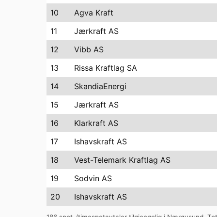
10
Agva Kraft
11
Jærkraft AS
12
Vibb AS
13
Rissa Kraftlag SA
14
SkandiaEnergi
15
Jærkraft AS
16
Klarkraft AS
17
Ishavskraft AS
18
Vest-Telemark Kraftlag AS
19
Sodvin AS
20
Ishavskraft AS
186
spot-/timespotavtaler tilgjengelig i
Nærøysund
. To