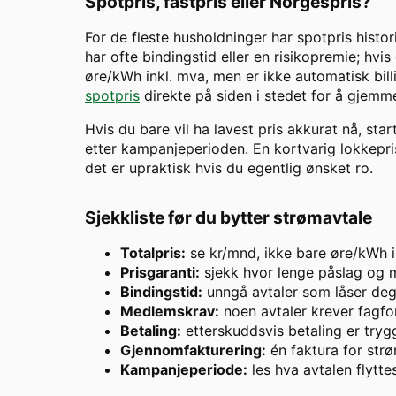
Spotpris, fastpris eller Norgespris?
For de fleste husholdninger har spotpris histor
har ofte bindingstid eller en risikopremie; hvis
øre/kWh inkl. mva, men er ikke automatisk billi
spotpris
direkte på siden i stedet for å gjemme
Hvis du bare vil ha lavest pris akkurat nå, star
etter kampanjeperioden. En kortvarig lokkepris 
det er upraktisk hvis du egentlig ønsket ro.
Sjekkliste før du bytter strømavtale
Totalpris:
se kr/mnd, ikke bare øre/kWh i
Prisgaranti:
sjekk hvor lenge påslag og m
Bindingstid:
unngå avtaler som låser deg 
Medlemskrav:
noen avtaler krever fagfor
Betaling:
etterskuddsvis betaling er try
Gjennomfakturering:
én faktura for strø
Kampanjeperiode:
les hva avtalen flytte