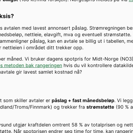
aksis?
s avtalen med lavest annonsert påslag. Strømregningen best
dsbeløp, nettleie, elavgift, mva og eventuell strømstøtte. H
ammenligner påslag, kan en avtale se billig ut i tabellen, m
 nettleien i området ditt trekker opp.
 per måned. Vi bruker dagens spotpris for
Midt-Norge
(
NO3
s metoden bak rangeringen
hvis du vil kontrollere datakild
ømavtale gir lavest samlet kostnad nå?
et som skiller avtaler er
påslag + fast månedsbeløp
. Vi legg
ordland/Troms/Finnmark) og trekker fra
strømstøtte
(90 % 
sund
utgjør kraftdelen omtrent
58
% av totalprisen og net
tøtte. Når spotprisen endrer seg time for time, kan ranger