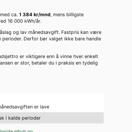
med ca.
1 384
kr/mnd
, mens billigste
ved
16 000
kWh/år.
 påslag og lav månedsavgift. Fastpris kan være
de perioder. Derfor bør valget ikke bare handle
dsjettro er viktigere enn å vinne hver enkelt
ransen er stor, betaler du i praksis en tydelig
månedsavgiften er lave
sk i kalde perioder
inside.elhub.no
.