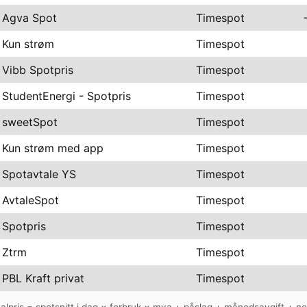
Agva Spot
Timespot
Kun strøm
Timespot
Vibb Spotpris
Timespot
StudentEnergi - Spotpris
Timespot
sweetSpot
Timespot
Kun strøm med app
Timespot
Spotavtale YS
Timespot
AvtaleSpot
Timespot
Spotpris
Timespot
Ztrm
Timespot
PBL Kraft privat
Timespot
talpris = spotsnitt i dag × forbruk × mva + påslag + månedsavgift + net