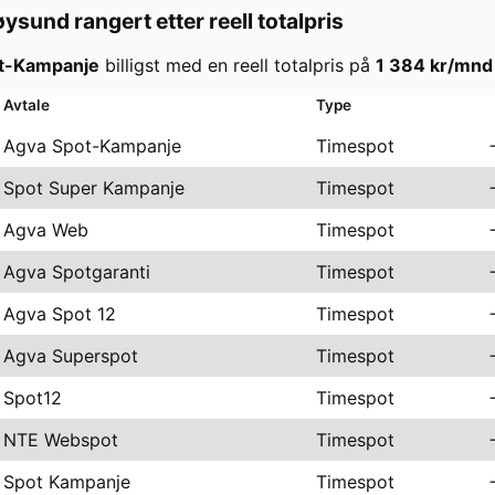
øysund
rangert etter reell totalpris
t-Kampanje
billigst med en reell totalpris på
1 384
kr/mnd
Avtale
Type
Agva Spot-Kampanje
Timespot
Spot Super Kampanje
Timespot
Agva Web
Timespot
Agva Spotgaranti
Timespot
Agva Spot 12
Timespot
Agva Superspot
Timespot
Spot12
Timespot
NTE Webspot
Timespot
Spot Kampanje
Timespot