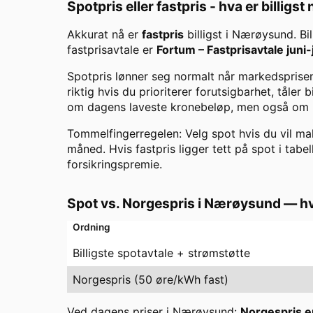
Spotpris eller fastpris - hva er billigst
Akkurat nå er
fastpris
billigst i
Nærøysund
. B
fastprisavtale er
Fortum
–
Fastprisavtale juni-
Spotpris lønner seg normalt når markedsprisen 
riktig hvis du prioriterer forutsigbarhet, tåler
om dagens laveste kronebeløp, men også om ris
Tommelfingerregelen: Velg spot hvis du vil maks
måned. Hvis fastpris ligger tett på spot i tabel
forsikringspremie.
Spot vs. Norgespris i
Nærøysund
— hv
Ordning
Billigste spotavtale + strømstøtte
Norgespris (50 øre/kWh fast)
Ved dagens priser i
Nærøysund
:
Norgespris er