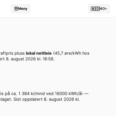
☰
🇳🇴
Meny
NO
▾
aftpris pluss
lokal nettleie
(
45,7
øre/kWh hos
ert
8. august 2026 kl. 16:58
.
lpris på ca. 1 384 kr/mnd ved 16000 kWh/år —
laget. Sist oppdatert 8. august 2026 kl.