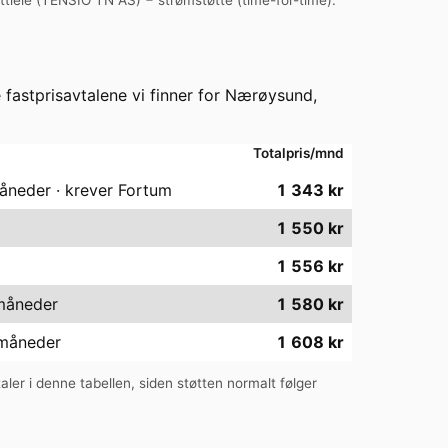
e fastprisavtalene vi finner for
Nærøysund
,
Totalpris/mnd
åneder · krever Fortum
1 343
kr
1 550
kr
1 556
kr
 måneder
1 580
kr
 måneder
1 608
kr
taler i denne tabellen, siden støtten normalt følger