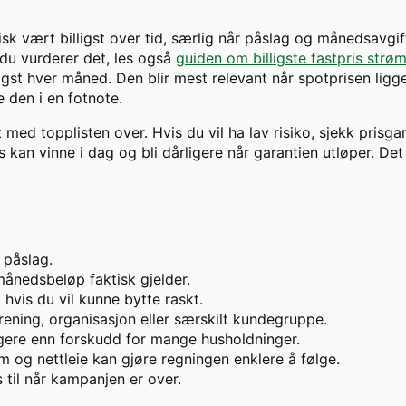
isk vært billigst over tid, særlig når påslag og månedsavgif
 du vurderer det, les også
guiden om billigste fastpris strø
gst hver måned. Den blir mest relevant når spotprisen ligger
 den i en fotnote.
t med topplisten over. Hvis du vil ha lav risiko, sjekk prisga
kan vinne i dag og bli dårligere når garantien utløper. Det 
 påslag.
ånedsbeløp faktisk gjelder.
hvis du vil kunne bytte raskt.
ening, organisasjon eller særskilt kundegruppe.
ggere enn forskudd for mange husholdninger.
m og nettleie kan gjøre regningen enklere å følge.
s til når kampanjen er over.