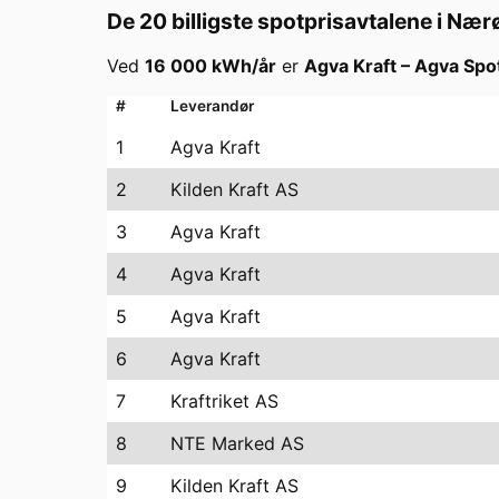
De 20 billigste spotprisavtalene i
Nær
Ved
16 000
kWh/år
er
Agva Kraft
–
Agva Spo
#
Leverandør
1
Agva Kraft
2
Kilden Kraft AS
3
Agva Kraft
4
Agva Kraft
5
Agva Kraft
6
Agva Kraft
7
Kraftriket AS
8
NTE Marked AS
9
Kilden Kraft AS