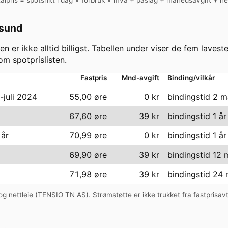
sund
en er ikke alltid billigst. Tabellen under viser de fem lavest
m spotprislisten.
Fastpris
Mnd-avgift
Binding/vilkår
i-juli 2024
55,00 øre
0
kr
bindingstid 2 m
67,60 øre
39
kr
bindingstid 1 år
 år
70,99 øre
0
kr
bindingstid 1 år
69,90 øre
39
kr
bindingstid 12
71,98 øre
39
kr
bindingstid 24
g nettleie (
TENSIO TN AS
). Strømstøtte er ikke trukket fra fastprisav