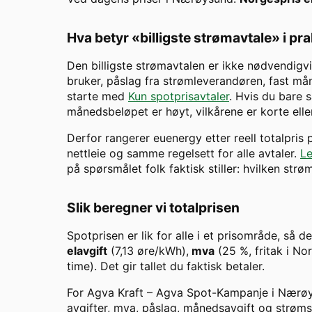
Hva betyr «billigste strømavtale» i pr
Den billigste strømavtalen er ikke nødvendigvi
bruker, påslag fra strømleverandøren, fast måne
starte med
Kun spotprisavtaler
. Hvis du bare s
månedsbeløpet er høyt, vilkårene er korte eller
Derfor rangerer euenergy etter reell totalpris
nettleie og samme regelsett for alle avtaler.
Le
på spørsmålet folk faktisk stiller: hvilken str
Slik beregner vi totalprisen
Spotprisen er lik for alle i et prisområde, så d
elavgift
(7,13 øre/kWh),
mva
(25 %, fritak i N
time). Det gir tallet du faktisk betaler.
For
Agva Kraft
–
Agva Spot-Kampanje
i
Nærøy
avgifter, mva, påslag, månedsavgift og strøms