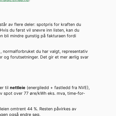
år av flere deler: spotpris for kraften du
vis du først vil snevre inn listen, kan du
en bli mindre gunstig på fakturaen fordi
), normalforbruket du har valgt, representativ
er og forutsetninger. Det gir et mer ærlig svar
er til
nettleie
(energiledd + fastledd fra NVE),
av spot over
77
øre/kWh eks. mva, time-for-
tleien omtrent
44
%. Resten påvirkes av
ingen også endre seg.