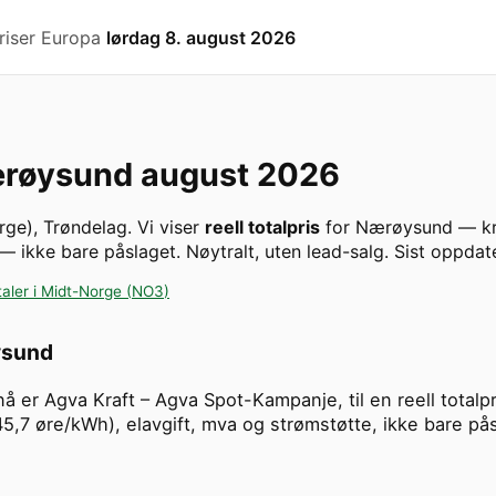
riser Europa
lørdag 8. august 2026
røysund
august 2026
rge
)
,
Trøndelag
. Vi viser
reell totalpris
for
Nærøysund
— kr
 — ikke bare påslaget. Nøytralt, uten lead-salg.
Sist oppdat
taler i
Midt-Norge
(
NO3
)
sund
nå er Agva Kraft – Agva Spot-Kampanje, til en reell tota
45,7 øre/kWh), elavgift, mva og strømstøtte, ikke bare pås