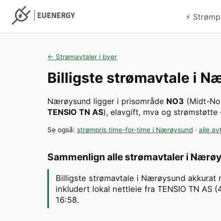
⚡️ Strømp
← Strømavtaler i byer
Billigste strømavtale i
Næ
Nærøysund
ligger i prisområde
NO3
(
Midt-No
TENSIO TN AS
), elavgift, mva og strømstøtte
Se også:
strømpris time-for-time i
Nærøysund
·
alle av
Sammenlign alle strømavtaler i
Nærøy
Billigste strømavtale i Nærøysund akkurat 
inkludert lokal nettleie fra TENSIO TN AS (
16:58.