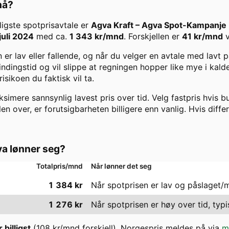
 nå?
illigste spotprisavtale er
Agva Kraft
–
Agva Spot-Kampanje
juli 2024
med ca.
1 343
kr/mnd
. Forskjellen er
41
kr/mnd
er lav eller fallende, og når du velger en avtale med lavt
 bindingstid og vil slippe at regningen hopper like mye i kal
ikoen du faktisk vil ta.
imere sannsynlig lavest pris over tid. Velg fastpris hvis bu
len over, er forutsigbarheten billigere enn vanlig. Hvis diffe
a lønner seg?
Totalpris/mnd
Når lønner det seg
1 384
kr
Når spotprisen er lav og påslaget/
1 276
kr
Når spotprisen er høy over tid, typi
 billigst
(
108
kr/mnd forskjell). Norgespris meldes på via
m