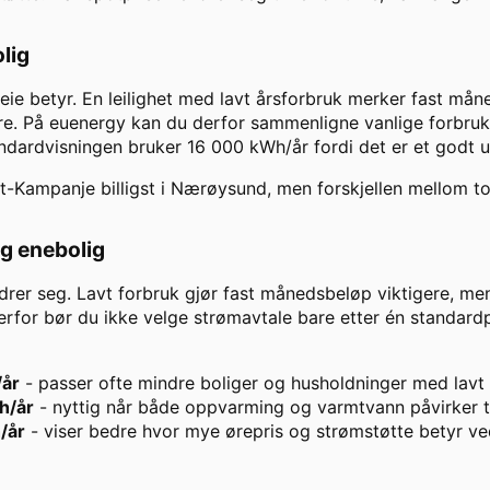
olig
leie betyr. En leilighet med lavt årsforbruk merker fast m
e. På euenergy kan du derfor sammenligne vanlige forbruks
andardvisningen bruker
16 000
kWh/år fordi det er et godt 
t-Kampanje
billigst i
Nærøysund
, men forskjellen mellom to
og enebolig
drer seg. Lavt forbruk gjør fast månedsbeløp viktigere, men
rfor bør du ikke velge strømavtale bare etter én standardpr
/år
- passer ofte mindre boliger og husholdninger med lav
h/år
- nyttig når både oppvarming og varmtvann påvirker t
/år
- viser bedre hvor mye ørepris og strømstøtte betyr ve