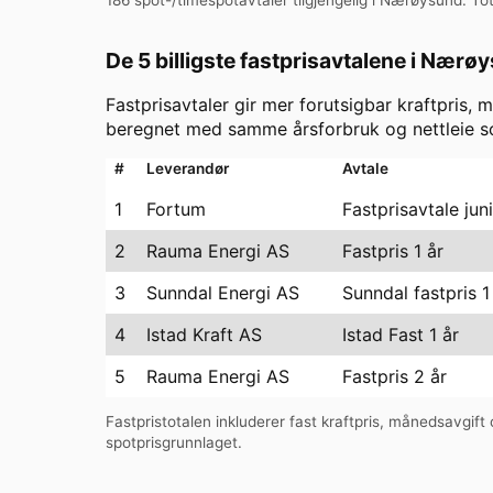
De 5 billigste fastprisavtalene i
Nærøy
Fastprisavtaler gir mer forutsigbar kraftpris, m
beregnet med samme årsforbruk og nettleie so
#
Leverandør
Avtale
1
Fortum
Fastprisavtale jun
2
Rauma Energi AS
Fastpris 1 år
3
Sunndal Energi AS
Sunndal fastpris 1
4
Istad Kraft AS
Istad Fast 1 år
5
Rauma Energi AS
Fastpris 2 år
Fastpristotalen inkluderer fast kraftpris, månedsavgift o
spotprisgrunnlaget.