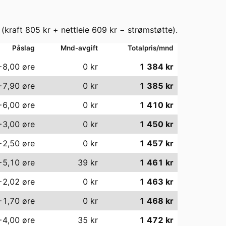
(kraft
805
kr + nettleie
609
kr − strømstøtte).
Påslag
Mnd-avgift
Totalpris/mnd
−8,00
øre
0
kr
1 384
kr
−7,90
øre
0
kr
1 385
kr
−6,00
øre
0
kr
1 410
kr
−3,00
øre
0
kr
1 450
kr
−2,50
øre
0
kr
1 457
kr
−5,10
øre
39
kr
1 461
kr
−2,02
øre
0
kr
1 463
kr
−1,70
øre
0
kr
1 468
kr
−4,00
øre
35
kr
1 472
kr