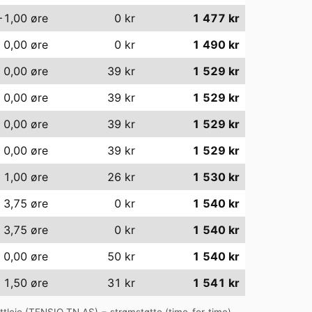
−1,00
øre
0
kr
1 477
kr
0,00
øre
0
kr
1 490
kr
0,00
øre
39
kr
1 529
kr
0,00
øre
39
kr
1 529
kr
0,00
øre
39
kr
1 529
kr
0,00
øre
39
kr
1 529
kr
1,00
øre
26
kr
1 530
kr
3,75
øre
0
kr
1 540
kr
3,75
øre
0
kr
1 540
kr
0,00
øre
50
kr
1 540
kr
1,50
øre
31
kr
1 541
kr
tleie (
TENSIO TN AS
) − strømstøtte (time-for-time).