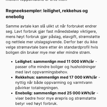
Regneeksempler: leilighet, rekkehus og
enebolig
Samme avtale kan slå ulikt ut når forbruket endrer
seg. Lavt forbruk gjør fast månedsbeløp viktigere,
mens høyt forbruk gjør påslag, elavgift, strømstøtte
og nettleie mer utslagsgivende. Derfor bør du ikke
velge strømavtale bare etter én standardprofil hvis
boligen din bruker mye mer eller mindre strøm.
Leilighet: sammenlign med 11 000 kWh/år
-
passer ofte mindre boliger og husholdninger
med lavt oppvarmingsbehov.
Rekkehus: sammenlign med 17 000 kWh/år
-
nyttig når både oppvarming og varmtvann
påvirker totalregningen.
Enebolig: sammenlign med 25 000 kWh/år
-
viser bedre hvor mye ørepris og strømstøtte
betyr ved høyt forbruk.