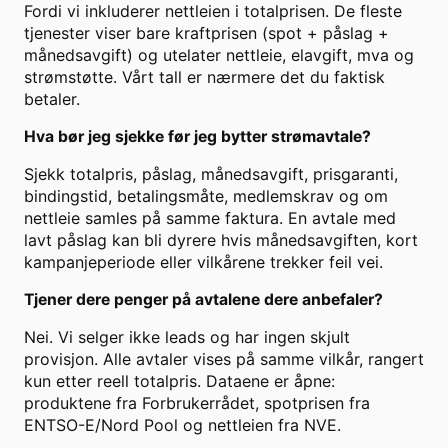
Fordi vi inkluderer nettleien i totalprisen. De fleste
tjenester viser bare kraftprisen (spot + påslag +
månedsavgift) og utelater nettleie, elavgift, mva og
strømstøtte. Vårt tall er nærmere det du faktisk
betaler.
Hva bør jeg sjekke før jeg bytter strømavtale?
Sjekk totalpris, påslag, månedsavgift, prisgaranti,
bindingstid, betalingsmåte, medlemskrav og om
nettleie samles på samme faktura. En avtale med
lavt påslag kan bli dyrere hvis månedsavgiften, kort
kampanjeperiode eller vilkårene trekker feil vei.
Tjener dere penger på avtalene dere anbefaler?
Nei. Vi selger ikke leads og har ingen skjult
provisjon. Alle avtaler vises på samme vilkår, rangert
kun etter reell totalpris. Dataene er åpne:
produktene fra Forbrukerrådet, spotprisen fra
ENTSO-E/Nord Pool og nettleien fra NVE.