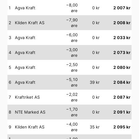
−8,00
1
Agva Kraft
0
kr
2 007
kr
øre
−7,90
2
Kilden Kraft AS
0
kr
2 008
kr
øre
−6,00
3
Agva Kraft
0
kr
2 033
kr
øre
−3,00
4
Agva Kraft
0
kr
2 073
kr
øre
−2,50
5
Agva Kraft
0
kr
2 080
kr
øre
−5,10
6
Agva Kraft
39
kr
2 084
kr
øre
−2,02
7
Kraftriket AS
0
kr
2 087
kr
øre
−1,70
8
NTE Marked AS
0
kr
2 091
kr
øre
−4,00
9
Kilden Kraft AS
35
kr
2 095
kr
øre
1
−1,00