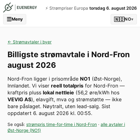
⚡️ Strømpriser Europa
torsdag 6. august 2026
☰
🇳🇴
Meny
NO
▾
← Strømavtaler i byer
Billigste strømavtale i
Nord-Fron
august 2026
Nord-Fron
ligger i prisområde
NO1
(
Øst-Norge
)
,
Innlandet
. Vi viser
reell totalpris
for
Nord-Fron
—
kraftpris pluss
lokal nettleie
(
56,2
øre/kWh hos
VEVIG AS
), elavgift, mva og strømstøtte — ikke
bare påslaget. Nøytralt, uten lead-salg.
Sist
oppdatert
6. august 2026 kl. 00:55
.
Se også:
strømpris time-for-time i
Nord-Fron
·
alle avtaler i
Øst-Norge
(
NO1
)