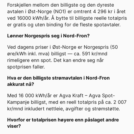
Forskjellen mellom den billigste og den dyreste
avtalen i Øst-Norge (NO1) er omtrent 4 296 kr i året
ved 16000 kWh/år. Å bytte til billigste reelle totalpris
er gratis og uten binding for de fleste spotavtaler.
Lønner Norgespris seg i Nord-Fron?
Ved dagens priser i Øst-Norge er Norgespris (50
øre/kWh inkl. mva) billigst — ca. 591 kr/mnd
rimeligere enn spot. Det kan endre seg når
spotprisen faller.
Hva er den billigste strømavtalen i Nord-Fron
akkurat nå?
Med 16 000 kWh/år er Agva Kraft – Agva Spot-
Kampanje billigst, med en reell totalpris på ca. 2 007
kr/mnd inkludert nettleie, avgifter og strømstøtte.
Hvorfor er totalprisen høyere enn påslaget andre
viser?