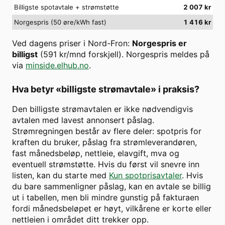
Billigste spotavtale + strømstøtte
2 007
kr
Norgespris (50 øre/kWh fast)
1 416
kr
Ved dagens priser i
Nord-Fron
:
Norgespris er
billigst
(
591
kr/mnd forskjell). Norgespris meldes på
via
minside.elhub.no
.
Hva betyr «billigste strømavtale» i praksis?
Den billigste strømavtalen er ikke nødvendigvis
avtalen med lavest annonsert påslag.
Strømregningen består av flere deler: spotpris for
kraften du bruker, påslag fra strømleverandøren,
fast månedsbeløp, nettleie, elavgift, mva og
eventuell strømstøtte. Hvis du først vil snevre inn
listen, kan du starte med
Kun spotprisavtaler
. Hvis
du bare sammenligner påslag, kan en avtale se billig
ut i tabellen, men bli mindre gunstig på fakturaen
fordi månedsbeløpet er høyt, vilkårene er korte eller
nettleien i området ditt trekker opp.