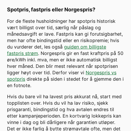
Spotpris, fastpris eller Norgespris?
For de fleste husholdninger har spotpris historisk
vært billigst over tid, særlig når påslag og
månedsavgift er lave. Fastpris kan gi forutsigbarhet,
men har ofte bindingstid eller en risikopremie; hvis
du vurderer det, les også
guiden om billigste
fastpris strøm
. Norgespris gir en fast kraftpris på 50
øre/kWh inkl. mva, men er ikke automatisk billigst
hver måned. Den blir mest relevant når spotprisen
ligger høyt over tid. Derfor viser vi
Norgespris vs
spotpris
direkte på siden i stedet for å gjemme den i
en fotnote.
Hvis du bare vil ha lavest pris akkurat nå, start med
topplisten over. Hvis du vil ha lav risiko, sjekk
prisgaranti, bindingstid og hva avtalen endres til
etter kampanjeperioden. En kortvarig lokkepris kan
vinne i dag og bli dårligere når garantien utløper.
Det er ikke farlig å bytte strømavtale ofte, men det