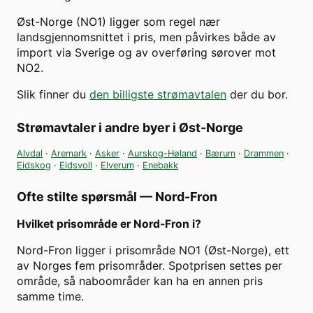
Øst-Norge (NO1) ligger som regel nær
landsgjennomsnittet i pris, men påvirkes både av
import via Sverige og av overføring sørover mot
NO2.
Slik finner du
den billigste strømavtalen
der du bor.
Strømavtaler i andre byer i
Øst-Norge
Alvdal
·
Aremark
·
Asker
·
Aurskog-Høland
·
Bærum
·
Drammen
·
Eidskog
·
Eidsvoll
·
Elverum
·
Enebakk
Ofte stilte spørsmål —
Nord-Fron
Hvilket prisområde er Nord-Fron i?
Nord-Fron ligger i prisområde NO1 (Øst-Norge), ett
av Norges fem prisområder. Spotprisen settes per
område, så naboområder kan ha en annen pris
samme time.