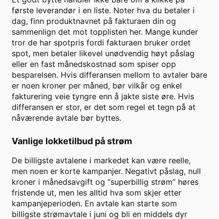
første leverandør i en liste. Noter hva du betaler i
dag, finn produktnavnet på fakturaen din og
sammenlign det mot topplisten her. Mange kunder
tror de har spotpris fordi fakturaen bruker ordet
spot, men betaler likevel unødvendig høyt påslag
eller en fast månedskostnad som spiser opp
besparelsen. Hvis differansen mellom to avtaler bare
er noen kroner per måned, bør vilkår og enkel
fakturering veie tyngre enn å jakte siste øre. Hvis
differansen er stor, er det som regel et tegn på at
nåværende avtale bør byttes.
Vanlige lokketilbud på strøm
De billigste avtalene i markedet kan være reelle,
men noen er korte kampanjer. Negativt påslag, null
kroner i månedsavgift og “superbillig strøm” høres
fristende ut, men les alltid hva som skjer etter
kampanjeperioden. En avtale kan starte som
billigste strømavtale i juni og bli en middels dyr