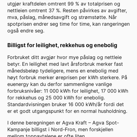
utgjør kraftdelen omtrent
99
% av totalprisen og
nettleien omtrent
37
%. Resten påvirkes av avgifter,
mva, påslag, månedsavgift og strømstøtte. Når
spotprisen endrer seg time for time, kan rangeringen
også endre seg.
Billigst for leilighet, rekkehus og enebolig
Forbruket ditt avgjør hvor mye påslag og nettleie
betyr. En leilighet med lavt årsforbruk merker fast
månedsbeløp tydeligere, mens en enebolig med
høyt forbruk merker øreprisen per kWh sterkere. På
euenergy kan du derfor sammenligne vanlige
forbruksnivåer: 11 000 kWh for leilighet, 17 000 kWh
for rekkehus og 25 000 kWh for enebolig.
Standardvisningen bruker
16 000
kWh/år fordi det
er et godt utgangspunkt for en normal husholdning.
I denne beregningen er
Agva Kraft
–
Agva Spot-
Kampanje
billigst i
Nord-Fron
, men forskjellen
mellom toppavtalene er ofte liten.