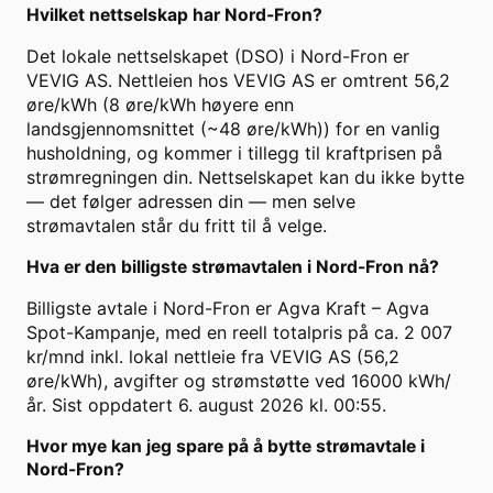
Hvilket nettselskap har Nord-Fron?
Det lokale nettselskapet (DSO) i Nord-Fron er
VEVIG AS. Nettleien hos VEVIG AS er omtrent 56,2
øre/kWh (8 øre/kWh høyere enn
landsgjennomsnittet (~48 øre/kWh)) for en vanlig
husholdning, og kommer i tillegg til kraftprisen på
strømregningen din. Nettselskapet kan du ikke bytte
— det følger adressen din — men selve
strømavtalen står du fritt til å velge.
Hva er den billigste strømavtalen i Nord-Fron nå?
Billigste avtale i Nord-Fron er Agva Kraft – Agva
Spot-Kampanje, med en reell totalpris på ca. 2 007
kr/mnd inkl. lokal nettleie fra VEVIG AS (56,2
øre/kWh), avgifter og strømstøtte ved 16000 kWh/
år. Sist oppdatert 6. august 2026 kl. 00:55.
Hvor mye kan jeg spare på å bytte strømavtale i
Nord-Fron?