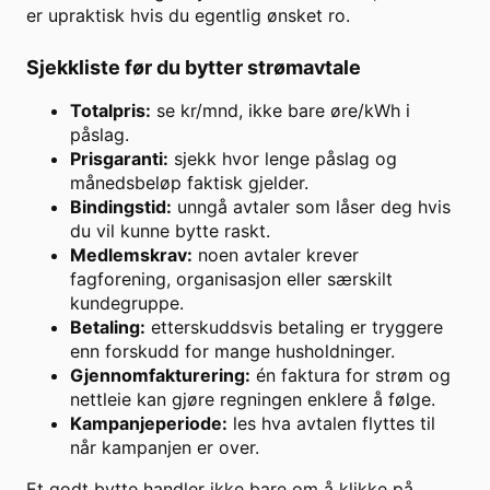
er upraktisk hvis du egentlig ønsket ro.
Sjekkliste før du bytter strømavtale
Totalpris:
se kr/mnd, ikke bare øre/kWh i
påslag.
Prisgaranti:
sjekk hvor lenge påslag og
månedsbeløp faktisk gjelder.
Bindingstid:
unngå avtaler som låser deg hvis
du vil kunne bytte raskt.
Medlemskrav:
noen avtaler krever
fagforening, organisasjon eller særskilt
kundegruppe.
Betaling:
etterskuddsvis betaling er tryggere
enn forskudd for mange husholdninger.
Gjennomfakturering:
én faktura for strøm og
nettleie kan gjøre regningen enklere å følge.
Kampanjeperiode:
les hva avtalen flyttes til
når kampanjen er over.
Et godt bytte handler ikke bare om å klikke på