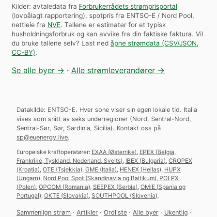
Kilder: avtaledata fra
Forbrukerrådets strømprisportal
(lovpålagt rapportering), spotpris fra ENTSO-E / Nord Pool,
nettleie fra
NVE
. Tallene er estimater for et typisk
husholdningsforbruk og kan avvike fra din faktiske faktura.
Vil
du bruke tallene selv? Last ned
åpne strømdata (CSV/JSON,
CC-BY)
.
Se alle byer →
·
Alle strømleverandører →
Datakilde: ENTSO-E. Hver sone viser sin egen lokale tid. Italia
vises som snitt av seks underregioner (Nord, Sentral-Nord,
Sentral-Sør, Sør, Sardinia, Sicilia).
Kontakt oss på
sp@euenergy.live
.
Europeiske kraftoperatører:
EXAA
(
Østerrike
)
,
EPEX
(
Belgia,
Frankrike, Tyskland, Nederland, Sveits
)
,
IBEX
(
Bulgaria
)
,
CROPEX
(
Kroatia
)
,
OTE
(
Tsjekkia
)
,
GME
(
Italia
)
,
HENEX
(
Hellas
)
,
HUPX
(
Ungarn
)
,
Nord Pool Spot
(
Skandinavia og Baltikum
)
,
POLPX
(
Polen
)
,
OPCOM
(
Romania
)
,
SEEPEX
(
Serbia
)
,
OMIE
(
Spania og
Portugal
)
,
OKTE
(
Slovakia
)
,
SOUTHPOOL
(
Slovenia
)
.
Sammenlign strøm
·
Artikler
·
Ordliste
·
Alle byer
·
Ukentlig
·