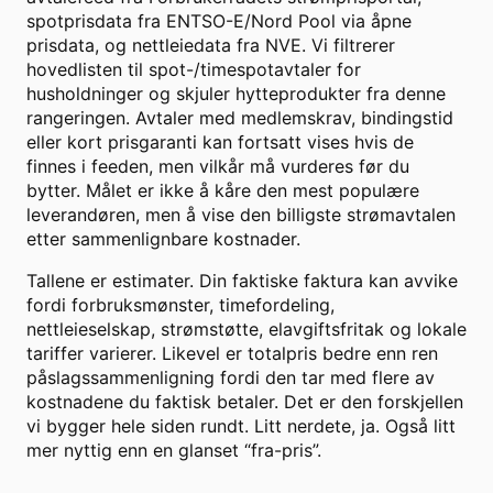
spotprisdata fra ENTSO-E/Nord Pool via åpne
prisdata, og nettleiedata fra NVE. Vi filtrerer
hovedlisten til spot-/timespotavtaler for
husholdninger og skjuler hytteprodukter fra denne
rangeringen. Avtaler med medlemskrav, bindingstid
eller kort prisgaranti kan fortsatt vises hvis de
finnes i feeden, men vilkår må vurderes før du
bytter. Målet er ikke å kåre den mest populære
leverandøren, men å vise den billigste strømavtalen
etter sammenlignbare kostnader.
Tallene er estimater. Din faktiske faktura kan avvike
fordi forbruksmønster, timefordeling,
nettleieselskap, strømstøtte, elavgiftsfritak og lokale
tariffer varierer. Likevel er totalpris bedre enn ren
påslagssammenligning fordi den tar med flere av
kostnadene du faktisk betaler. Det er den forskjellen
vi bygger hele siden rundt. Litt nerdete, ja. Også litt
mer nyttig enn en glanset “fra-pris”.