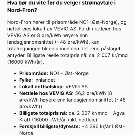
Hva bør du vite før du velger strømavtale i
Nord-Fron
?
Nord-Fron hører til prisområde NO1 (Øst-Norge), og
nettet eies lokalt av VEVIG AS. Fordi nettleien hos
VEVIG AS er 8 øre/kWh høyere enn
landsgjennomsnittet (~48 øre/kWh), kan
totalregningen bli en annen enn det rene påslaget
antyder. Billigste reelle totalpris nå: ca. 2 007 kr/mnd
(16000 kWh/år).
Prisområde
:
NO1 – Øst-Norge
Fylke
:
Innlandet
Lokalt nettselskap
:
VEVIG AS
Nettleie hos VEVIG AS
:
56,2 øre/kWh (8
øre/kWh høyere enn landsgjennomsnittet (~48
øre/kWh))
Billigste totalpris nå
:
ca. 2 007 kr/mnd – Agva
Kraft (16000 kWh/år, inkl. nettleie)
Forskjell billigste/dyreste
:
~4 296 kr/år i Øst-
Norge