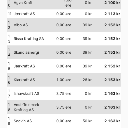
Agva Kraft
0
kr
2 100
kr
0
øre
11
Jærkraft AS
0,00
øre
0
kr
2 113
kr
1
Vibb AS
0,00
øre
39
kr
2 152
kr
2
1
Rissa Kraftlag SA
0,00
øre
39
kr
2 152
kr
3
1
SkandiaEnergi
0,00
øre
39
kr
2 152
kr
4
1
Jærkraft AS
0,00
øre
39
kr
2 152
kr
5
1
Klarkraft AS
1,00
øre
26
kr
2 153
kr
6
1
Ishavskraft AS
3,75
øre
0
kr
2 163
kr
7
1
Vest-Telemark
3,75
øre
0
kr
2 163
kr
8
Kraftlag AS
1
Sodvin AS
0,00
øre
50
kr
2 163
kr
9