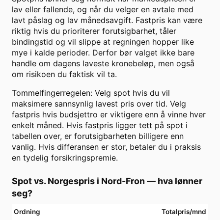
lav eller fallende, og når du velger en avtale med
lavt påslag og lav månedsavgift. Fastpris kan være
riktig hvis du prioriterer forutsigbarhet, tåler
bindingstid og vil slippe at regningen hopper like
mye i kalde perioder. Derfor bør valget ikke bare
handle om dagens laveste kronebeløp, men også
om risikoen du faktisk vil ta.
Tommelfingerregelen: Velg spot hvis du vil
maksimere sannsynlig lavest pris over tid. Velg
fastpris hvis budsjettro er viktigere enn å vinne hver
enkelt måned. Hvis fastpris ligger tett på spot i
tabellen over, er forutsigbarheten billigere enn
vanlig. Hvis differansen er stor, betaler du i praksis
en tydelig forsikringspremie.
Spot vs. Norgespris i
Nord-Fron
— hva lønner
seg?
Ordning
Totalpris/mnd