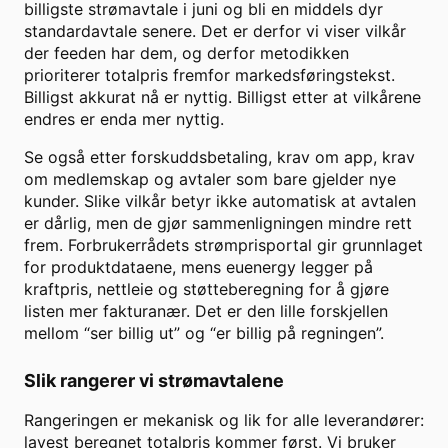
billigste strømavtale i juni og bli en middels dyr
standardavtale senere. Det er derfor vi viser vilkår
der feeden har dem, og derfor metodikken
prioriterer totalpris fremfor markedsføringstekst.
Billigst akkurat nå er nyttig. Billigst etter at vilkårene
endres er enda mer nyttig.
Se også etter forskuddsbetaling, krav om app, krav
om medlemskap og avtaler som bare gjelder nye
kunder. Slike vilkår betyr ikke automatisk at avtalen
er dårlig, men de gjør sammenligningen mindre rett
frem. Forbrukerrådets strømprisportal gir grunnlaget
for produktdataene, mens euenergy legger på
kraftpris, nettleie og støtteberegning for å gjøre
listen mer fakturanær. Det er den lille forskjellen
mellom “ser billig ut” og “er billig på regningen”.
Slik rangerer vi strømavtalene
Rangeringen er mekanisk og lik for alle leverandører:
lavest beregnet totalpris kommer først. Vi bruker