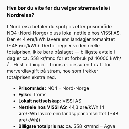
Hva bør du vite før du velger strømavtale i
Nordreisa
?
I Nordreisa betaler du spotpris etter prisområde
NO4 (Nord-Norge) pluss lokal nettleie hos VISSI AS.
Den er 4 øre/kWh lavere enn landsgjennomsnittet
(~48 øre/kWh). Derfor regner vi den reelle
totalprisen, ikke bare påslaget — billigste avtale i
dag er ca. 558 kr/mnd for et forbruk på 16000 kWh/
år. Husholdninger i Troms er dessuten fritatt for
merverdiavgift på strøm, noe som trekker
totalprisen ekstra ned.
Prisområde
:
NO4 – Nord-Norge
Fylke
:
Troms
Lokalt nettselskap
:
VISSI AS
Nettleie hos VISSI AS
:
44,3 øre/kWh (4
øre/kWh lavere enn landsgjennomsnittet (~48
øre/kWh))
Billigste totalpris nå
:
ca. 558 kr/mnd – Agva