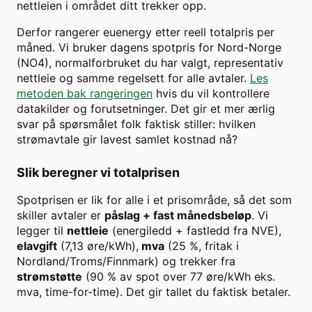
nettleien i området ditt trekker opp.
Derfor rangerer euenergy etter reell totalpris per
måned. Vi bruker dagens spotpris for
Nord-Norge
(
NO4
), normalforbruket du har valgt, representativ
nettleie og samme regelsett for alle avtaler.
Les
metoden bak rangeringen
hvis du vil kontrollere
datakilder og forutsetninger. Det gir et mer ærlig
svar på spørsmålet folk faktisk stiller: hvilken
strømavtale gir lavest samlet kostnad nå?
Slik beregner vi totalprisen
Spotprisen er lik for alle i et prisområde, så det som
skiller avtaler er
påslag + fast månedsbeløp
. Vi
legger til
nettleie
(energiledd + fastledd fra NVE),
elavgift
(7,13 øre/kWh),
mva
(25 %, fritak i
Nordland/Troms/Finnmark) og trekker fra
strømstøtte
(90 % av spot over
77
øre/kWh eks.
mva, time-for-time). Det gir tallet du faktisk betaler.