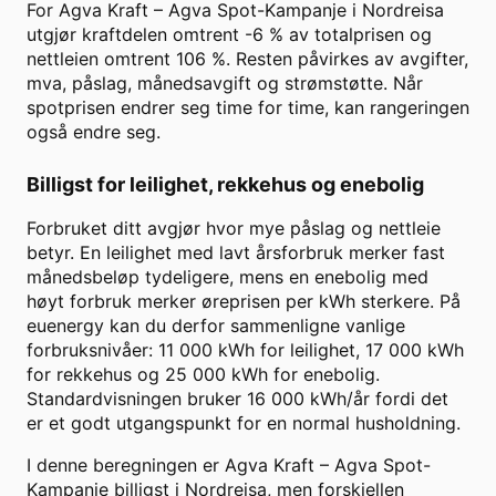
For
Agva Kraft
–
Agva Spot-Kampanje
i
Nordreisa
utgjør kraftdelen omtrent
-6
% av totalprisen og
nettleien omtrent
106
%. Resten påvirkes av avgifter,
mva, påslag, månedsavgift og strømstøtte. Når
spotprisen endrer seg time for time, kan rangeringen
også endre seg.
Billigst for leilighet, rekkehus og enebolig
Forbruket ditt avgjør hvor mye påslag og nettleie
betyr. En leilighet med lavt årsforbruk merker fast
månedsbeløp tydeligere, mens en enebolig med
høyt forbruk merker øreprisen per kWh sterkere. På
euenergy kan du derfor sammenligne vanlige
forbruksnivåer: 11 000 kWh for leilighet, 17 000 kWh
for rekkehus og 25 000 kWh for enebolig.
Standardvisningen bruker
16 000
kWh/år fordi det
er et godt utgangspunkt for en normal husholdning.
I denne beregningen er
Agva Kraft
–
Agva Spot-
Kampanje
billigst i
Nordreisa
, men forskjellen