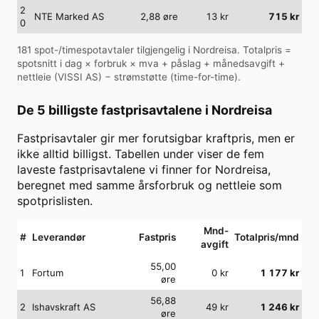
2
NTE Marked AS
2,88
øre
13
kr
715
kr
0
181
spot-/timespotavtaler tilgjengelig i
Nordreisa
. Totalpris =
spotsnitt i dag × forbruk × mva + påslag + månedsavgift +
nettleie (
VISSI AS
) − strømstøtte (time-for-time).
De 5 billigste fastprisavtalene i
Nordreisa
Fastprisavtaler gir mer forutsigbar kraftpris, men er
ikke alltid billigst. Tabellen under viser de fem
laveste fastprisavtalene vi finner for
Nordreisa
,
beregnet med samme årsforbruk og nettleie som
spotprislisten.
Mnd-
#
Leverandør
Fastpris
Totalpris/mnd
avgift
55,00
1
Fortum
0
kr
1 177
kr
øre
56,88
2
Ishavskraft AS
49
kr
1 246
kr
øre