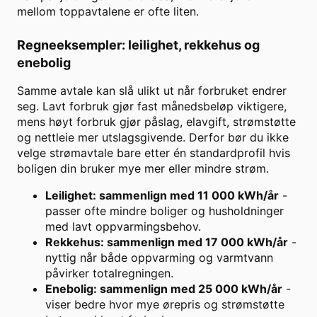
mellom toppavtalene er ofte liten.
Regneeksempler: leilighet, rekkehus og
enebolig
Samme avtale kan slå ulikt ut når forbruket endrer
seg. Lavt forbruk gjør fast månedsbeløp viktigere,
mens høyt forbruk gjør påslag, elavgift, strømstøtte
og nettleie mer utslagsgivende. Derfor bør du ikke
velge strømavtale bare etter én standardprofil hvis
boligen din bruker mye mer eller mindre strøm.
Leilighet: sammenlign med 11 000 kWh/år
-
passer ofte mindre boliger og husholdninger
med lavt oppvarmingsbehov.
Rekkehus: sammenlign med 17 000 kWh/år
-
nyttig når både oppvarming og varmtvann
påvirker totalregningen.
Enebolig: sammenlign med 25 000 kWh/år
-
viser bedre hvor mye ørepris og strømstøtte