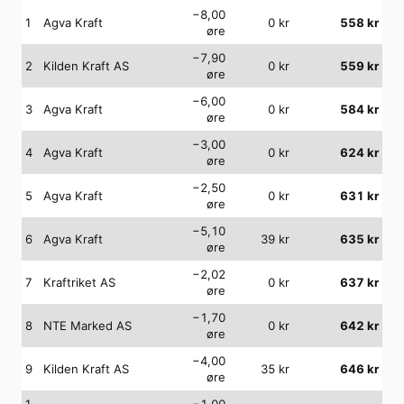
−8,00
1
Agva Kraft
0
kr
558
kr
øre
−7,90
2
Kilden Kraft AS
0
kr
559
kr
øre
−6,00
3
Agva Kraft
0
kr
584
kr
øre
−3,00
4
Agva Kraft
0
kr
624
kr
øre
−2,50
5
Agva Kraft
0
kr
631
kr
øre
−5,10
6
Agva Kraft
39
kr
635
kr
øre
−2,02
7
Kraftriket AS
0
kr
637
kr
øre
−1,70
8
NTE Marked AS
0
kr
642
kr
øre
−4,00
9
Kilden Kraft AS
35
kr
646
kr
øre
1
−1,00