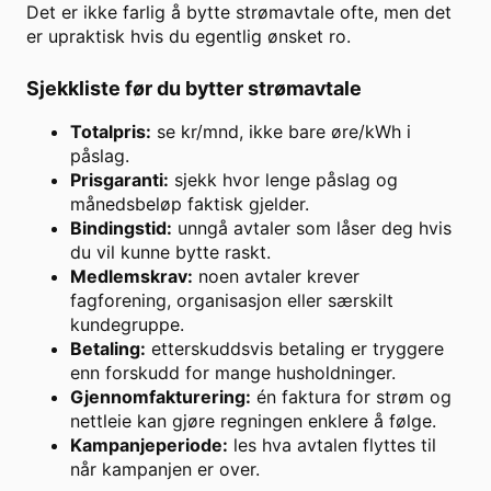
Det er ikke farlig å bytte strømavtale ofte, men det
er upraktisk hvis du egentlig ønsket ro.
Sjekkliste før du bytter strømavtale
Totalpris:
se kr/mnd, ikke bare øre/kWh i
påslag.
Prisgaranti:
sjekk hvor lenge påslag og
månedsbeløp faktisk gjelder.
Bindingstid:
unngå avtaler som låser deg hvis
du vil kunne bytte raskt.
Medlemskrav:
noen avtaler krever
fagforening, organisasjon eller særskilt
kundegruppe.
Betaling:
etterskuddsvis betaling er tryggere
enn forskudd for mange husholdninger.
Gjennomfakturering:
én faktura for strøm og
nettleie kan gjøre regningen enklere å følge.
Kampanjeperiode:
les hva avtalen flyttes til
når kampanjen er over.