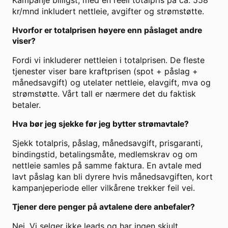
Kampanje billigst, med en reell totalpris på ca. 558
kr/mnd inkludert nettleie, avgifter og strømstøtte.
Hvorfor er totalprisen høyere enn påslaget andre
viser?
Fordi vi inkluderer nettleien i totalprisen. De fleste
tjenester viser bare kraftprisen (spot + påslag +
månedsavgift) og utelater nettleie, elavgift, mva og
strømstøtte. Vårt tall er nærmere det du faktisk
betaler.
Hva bør jeg sjekke før jeg bytter strømavtale?
Sjekk totalpris, påslag, månedsavgift, prisgaranti,
bindingstid, betalingsmåte, medlemskrav og om
nettleie samles på samme faktura. En avtale med
lavt påslag kan bli dyrere hvis månedsavgiften, kort
kampanjeperiode eller vilkårene trekker feil vei.
Tjener dere penger på avtalene dere anbefaler?
Nei. Vi selger ikke leads og har ingen skjult