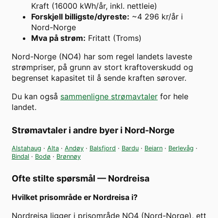
Kraft (16000 kWh/år, inkl. nettleie)
Forskjell billigste/dyreste
:
~4 296 kr/år i
Nord-Norge
Mva på strøm
:
Fritatt (Troms)
Nord-Norge (NO4) har som regel landets laveste
strømpriser, på grunn av stort kraftoverskudd og
begrenset kapasitet til å sende kraften sørover.
Du kan også
sammenligne strømavtaler
for hele
landet.
Strømavtaler i andre byer i
Nord-Norge
Alstahaug
·
Alta
·
Andøy
·
Balsfjord
·
Bardu
·
Beiarn
·
Berlevåg
·
Bindal
·
Bodø
·
Brønnøy
Ofte stilte spørsmål —
Nordreisa
Hvilket prisområde er Nordreisa i?
Nordreisa ligger i prisområde NO4 (Nord-Norge), ett