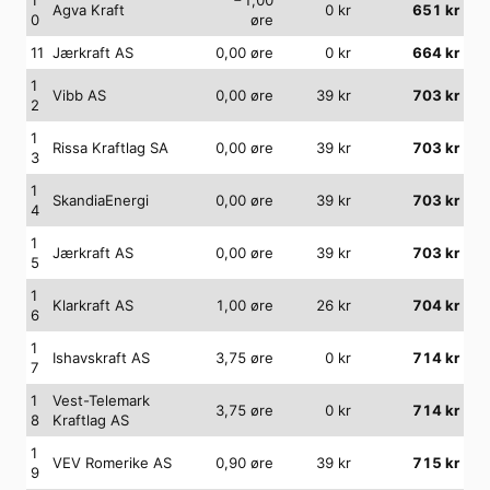
Agva Kraft
0
kr
651
kr
0
øre
11
Jærkraft AS
0,00
øre
0
kr
664
kr
1
Vibb AS
0,00
øre
39
kr
703
kr
2
1
Rissa Kraftlag SA
0,00
øre
39
kr
703
kr
3
1
SkandiaEnergi
0,00
øre
39
kr
703
kr
4
1
Jærkraft AS
0,00
øre
39
kr
703
kr
5
1
Klarkraft AS
1,00
øre
26
kr
704
kr
6
1
Ishavskraft AS
3,75
øre
0
kr
714
kr
7
1
Vest-Telemark
3,75
øre
0
kr
714
kr
8
Kraftlag AS
1
VEV Romerike AS
0,90
øre
39
kr
715
kr
9