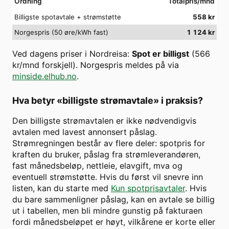
Ordning
Totalpris/mnd
Billigste spotavtale + strømstøtte
558
kr
Norgespris (50 øre/kWh fast)
1 124
kr
Ved dagens priser i
Nordreisa
:
Spot er billigst
(
566
kr/mnd forskjell). Norgespris meldes på via
minside.elhub.no
.
Hva betyr «billigste strømavtale» i praksis?
Den billigste strømavtalen er ikke nødvendigvis
avtalen med lavest annonsert påslag.
Strømregningen består av flere deler: spotpris for
kraften du bruker, påslag fra strømleverandøren,
fast månedsbeløp, nettleie, elavgift, mva og
eventuell strømstøtte. Hvis du først vil snevre inn
listen, kan du starte med
Kun spotprisavtaler
. Hvis
du bare sammenligner påslag, kan en avtale se billig
ut i tabellen, men bli mindre gunstig på fakturaen
fordi månedsbeløpet er høyt, vilkårene er korte eller