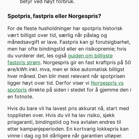
betyr ved høyt forbruk.
Spotpris, fastpris eller Norgespris?
For de fleste husholdninger har spotpris historisk
vært billigst over tid, særlig når påslag og
månedsavgift er lave. Fastpris kan gi forutsigbarhet,
men har ofte bindingstid eller en risikopremie; hvis
du vurderer det, les også
guiden om billigste
fastpris strøm
. Norgespris gir en fast kraftpris på 50
øre/kWh inkl. mva, men er ikke automatisk billigst
hver måned. Den blir mest relevant når spotprisen
ligger høyt over tid. Derfor viser vi
Norgespris vs
spotpris
direkte på siden i stedet for å gjemme den i
en fotnote.
Hvis du bare vil ha lavest pris akkurat nå, start med
topplisten over. Hvis du vil ha lav risiko, sjekk
prisgaranti, bindingstid og hva avtalen endres til
etter kampanjeperioden. En kortvarig lokkepris kan
vinne i dag og bli dårligere når garantien utløper.