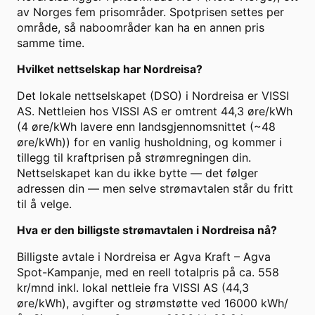
av Norges fem prisområder. Spotprisen settes per
område, så naboområder kan ha en annen pris
samme time.
Hvilket nettselskap har Nordreisa?
Det lokale nettselskapet (DSO) i Nordreisa er VISSI
AS. Nettleien hos VISSI AS er omtrent 44,3 øre/kWh
(4 øre/kWh lavere enn landsgjennomsnittet (~48
øre/kWh)) for en vanlig husholdning, og kommer i
tillegg til kraftprisen på strømregningen din.
Nettselskapet kan du ikke bytte — det følger
adressen din — men selve strømavtalen står du fritt
til å velge.
Hva er den billigste strømavtalen i Nordreisa nå?
Billigste avtale i Nordreisa er Agva Kraft – Agva
Spot-Kampanje, med en reell totalpris på ca. 558
kr/mnd inkl. lokal nettleie fra VISSI AS (44,3
øre/kWh), avgifter og strømstøtte ved 16000 kWh/