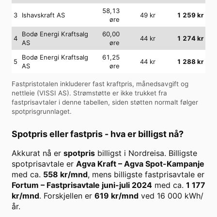
58,13
3
Ishavskraft AS
49
kr
1 259
kr
øre
Bodø Energi Kraftsalg
60,00
4
44
kr
1 274
kr
AS
øre
Bodø Energi Kraftsalg
61,25
5
44
kr
1 288
kr
AS
øre
Fastpristotalen inkluderer fast kraftpris, månedsavgift og
nettleie (
VISSI AS
). Strømstøtte er ikke trukket fra
fastprisavtaler i denne tabellen, siden støtten normalt følger
spotprisgrunnlaget.
Spotpris eller fastpris - hva er billigst nå?
Akkurat nå er
spotpris
billigst i
Nordreisa
. Billigste
spotprisavtale er
Agva Kraft
–
Agva Spot-Kampanje
med ca.
558
kr/mnd
, mens billigste fastprisavtale er
Fortum
–
Fastprisavtale juni-juli 2024
med ca.
1 177
kr/mnd
. Forskjellen er
619
kr/mnd
ved
16 000
kWh/
år.