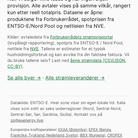
provisjon. Alle avtaler vises på samme vilkår, rangert
kun etter reell totalpris. Dataene er åpne:
produktene fra Forbrukerrådet, spotprisen fra
ENTSO-E/Nord Pool og nettleien fra NVE.
Kilder: avtaledata fra
Forbrukerrådets strømprisportal
(lovpålagt rapportering), spotpris fra ENTSO-E / Nord Pool,
nettleie fra
NVE
. Tallene er estimater for et typisk
husholdningsforbruk og kan avvike fra din faktiske faktura.
Vil
du bruke tallene selv? Last ned
åpne strømdata (CSV/JSON,
CC-BY)
.
Se alle byer →
·
Alle strømleverandører →
Datakilde: ENTSO-E. Hver sone viser sin egen lokale tid. Italia
vises som snitt av seks underregioner (Nord, Sentral-Nord,
Sentral-Sør, Sør, Sardinia, Sicilia).
Kontakt oss på
sp@euenergy.live
.
Europeiske kraftoperatører:
EXAA
(
Østerrike
)
,
EPEX
(
Belgia,
Frankrike, Tyskland, Nederland, Sveits
)
,
IBEX
(
Bulgaria
)
,
CROPEX