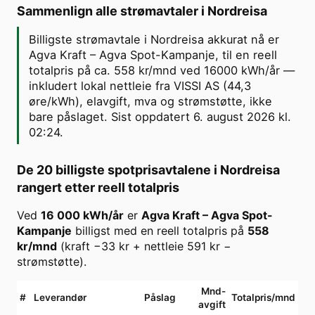
Sammenlign alle strømavtaler i
Nordreisa
Billigste strømavtale i Nordreisa akkurat nå er
Agva Kraft – Agva Spot-Kampanje, til en reell
totalpris på ca. 558 kr/mnd ved 16000 kWh/år —
inkludert lokal nettleie fra VISSI AS (44,3
øre/kWh), elavgift, mva og strømstøtte, ikke
bare påslaget. Sist oppdatert 6. august 2026 kl.
02:24.
De 20 billigste spotprisavtalene i
Nordreisa
rangert etter reell totalpris
Ved
16 000
kWh/år
er
Agva Kraft
–
Agva Spot-
Kampanje
billigst med en reell totalpris på
558
kr/mnd
(kraft
−33
kr + nettleie
591
kr −
strømstøtte).
Mnd-
#
Leverandør
Påslag
Totalpris/mnd
avgift