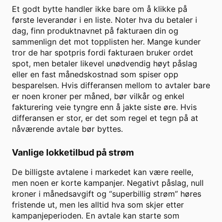
Et godt bytte handler ikke bare om å klikke på
første leverandør i en liste. Noter hva du betaler i
dag, finn produktnavnet på fakturaen din og
sammenlign det mot topplisten her. Mange kunder
tror de har spotpris fordi fakturaen bruker ordet
spot, men betaler likevel unødvendig høyt påslag
eller en fast månedskostnad som spiser opp
besparelsen. Hvis differansen mellom to avtaler bare
er noen kroner per måned, bør vilkår og enkel
fakturering veie tyngre enn å jakte siste øre. Hvis
differansen er stor, er det som regel et tegn på at
nåværende avtale bør byttes.
Vanlige lokketilbud på strøm
De billigste avtalene i markedet kan være reelle,
men noen er korte kampanjer. Negativt påslag, null
kroner i månedsavgift og “superbillig strøm” høres
fristende ut, men les alltid hva som skjer etter
kampanjeperioden. En avtale kan starte som