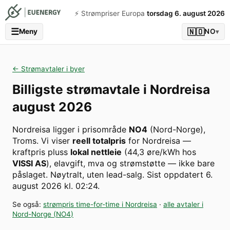
⚡️ Strømpriser Europa
torsdag 6. august 2026
☰
🇳🇴
Meny
NO
▾
← Strømavtaler i byer
Billigste strømavtale i
Nordreisa
august 2026
Nordreisa
ligger i prisområde
NO4
(
Nord-Norge
)
,
Troms
. Vi viser
reell totalpris
for
Nordreisa
—
kraftpris pluss
lokal nettleie
(
44,3
øre/kWh hos
VISSI AS
), elavgift, mva og strømstøtte — ikke bare
påslaget. Nøytralt, uten lead-salg.
Sist oppdatert
6.
august 2026 kl. 02:24
.
Se også:
strømpris time-for-time i
Nordreisa
·
alle avtaler i
Nord-Norge
(
NO4
)