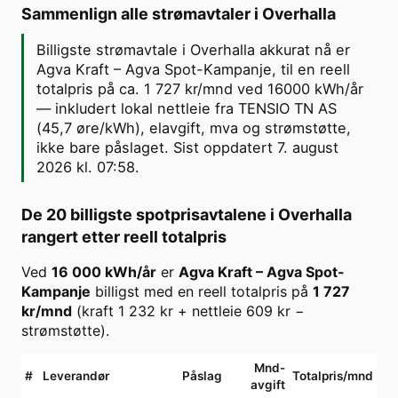
Sammenlign alle strømavtaler i
Overhalla
Billigste strømavtale i Overhalla akkurat nå er
Agva Kraft – Agva Spot-Kampanje, til en reell
totalpris på ca. 1 727 kr/mnd ved 16000 kWh/år
— inkludert lokal nettleie fra TENSIO TN AS
(45,7 øre/kWh), elavgift, mva og strømstøtte,
ikke bare påslaget. Sist oppdatert 7. august
2026 kl. 07:58.
De 20 billigste spotprisavtalene i
Overhalla
rangert etter reell totalpris
Ved
16 000
kWh/år
er
Agva Kraft
–
Agva Spot-
Kampanje
billigst med en reell totalpris på
1 727
kr/mnd
(kraft
1 232
kr + nettleie
609
kr −
strømstøtte).
Mnd-
#
Leverandør
Påslag
Totalpris/mnd
avgift