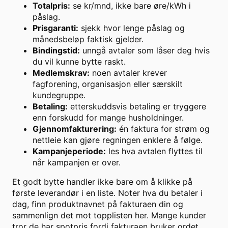
Totalpris:
se kr/mnd, ikke bare øre/kWh i
påslag.
Prisgaranti:
sjekk hvor lenge påslag og
månedsbeløp faktisk gjelder.
Bindingstid:
unngå avtaler som låser deg hvis
du vil kunne bytte raskt.
Medlemskrav:
noen avtaler krever
fagforening, organisasjon eller særskilt
kundegruppe.
Betaling:
etterskuddsvis betaling er tryggere
enn forskudd for mange husholdninger.
Gjennomfakturering:
én faktura for strøm og
nettleie kan gjøre regningen enklere å følge.
Kampanjeperiode:
les hva avtalen flyttes til
når kampanjen er over.
Et godt bytte handler ikke bare om å klikke på
første leverandør i en liste. Noter hva du betaler i
dag, finn produktnavnet på fakturaen din og
sammenlign det mot topplisten her. Mange kunder
tror de har spotpris fordi fakturaen bruker ordet