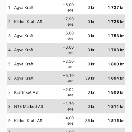
−8,00
1
Agva Kraft
0
kr
1 727
kr
øre
−7,90
2
Kilden Kraft AS
0
kr
1 728
kr
øre
−6,00
3
Agva Kraft
0
kr
1 753
kr
øre
−3,00
4
Agva Kraft
0
kr
1 793
kr
øre
−2,50
5
Agva Kraft
0
kr
1 800
kr
øre
−5,10
6
Agva Kraft
39
kr
1 804
kr
øre
−2,02
7
Kraftriket AS
0
kr
1 806
kr
øre
−1,70
8
NTE Marked AS
0
kr
1 811
kr
øre
−4,00
9
Kilden Kraft AS
35
kr
1 815
kr
øre
1
−1,00