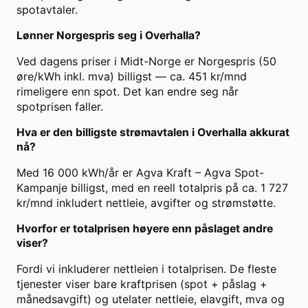
spotavtaler.
Lønner Norgespris seg i Overhalla?
Ved dagens priser i Midt-Norge er Norgespris (50
øre/kWh inkl. mva) billigst — ca. 451 kr/mnd
rimeligere enn spot. Det kan endre seg når
spotprisen faller.
Hva er den billigste strømavtalen i Overhalla akkurat
nå?
Med 16 000 kWh/år er Agva Kraft – Agva Spot-
Kampanje billigst, med en reell totalpris på ca. 1 727
kr/mnd inkludert nettleie, avgifter og strømstøtte.
Hvorfor er totalprisen høyere enn påslaget andre
viser?
Fordi vi inkluderer nettleien i totalprisen. De fleste
tjenester viser bare kraftprisen (spot + påslag +
månedsavgift) og utelater nettleie, elavgift, mva og