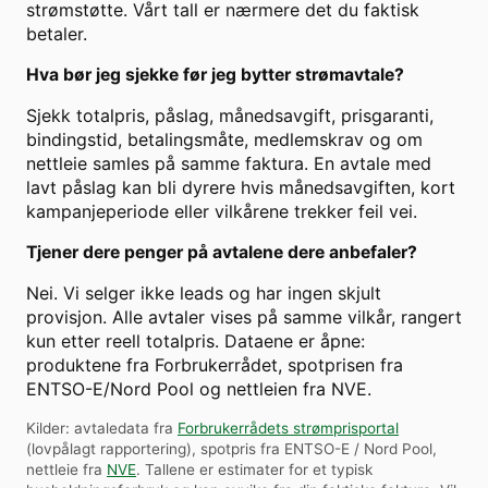
strømstøtte. Vårt tall er nærmere det du faktisk
betaler.
Hva bør jeg sjekke før jeg bytter strømavtale?
Sjekk totalpris, påslag, månedsavgift, prisgaranti,
bindingstid, betalingsmåte, medlemskrav og om
nettleie samles på samme faktura. En avtale med
lavt påslag kan bli dyrere hvis månedsavgiften, kort
kampanjeperiode eller vilkårene trekker feil vei.
Tjener dere penger på avtalene dere anbefaler?
Nei. Vi selger ikke leads og har ingen skjult
provisjon. Alle avtaler vises på samme vilkår, rangert
kun etter reell totalpris. Dataene er åpne:
produktene fra Forbrukerrådet, spotprisen fra
ENTSO-E/Nord Pool og nettleien fra NVE.
Kilder: avtaledata fra
Forbrukerrådets strømprisportal
(lovpålagt rapportering), spotpris fra ENTSO-E / Nord Pool,
nettleie fra
NVE
. Tallene er estimater for et typisk