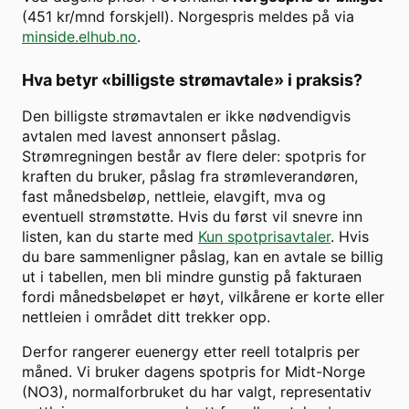
(
451
kr/mnd forskjell). Norgespris meldes på via
minside.elhub.no
.
Hva betyr «billigste strømavtale» i praksis?
Den billigste strømavtalen er ikke nødvendigvis
avtalen med lavest annonsert påslag.
Strømregningen består av flere deler: spotpris for
kraften du bruker, påslag fra strømleverandøren,
fast månedsbeløp, nettleie, elavgift, mva og
eventuell strømstøtte. Hvis du først vil snevre inn
listen, kan du starte med
Kun spotprisavtaler
. Hvis
du bare sammenligner påslag, kan en avtale se billig
ut i tabellen, men bli mindre gunstig på fakturaen
fordi månedsbeløpet er høyt, vilkårene er korte eller
nettleien i området ditt trekker opp.
Derfor rangerer euenergy etter reell totalpris per
måned. Vi bruker dagens spotpris for
Midt-Norge
(
NO3
), normalforbruket du har valgt, representativ