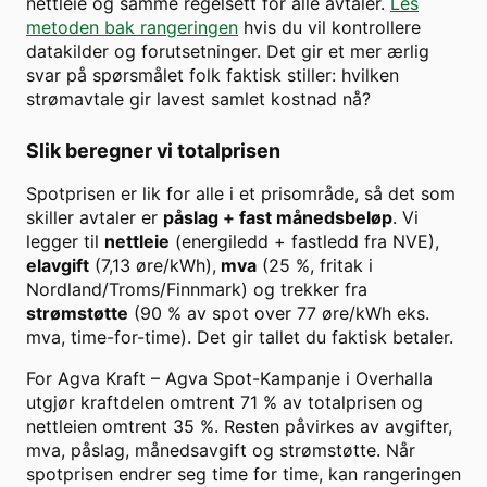
nettleie og samme regelsett for alle avtaler.
Les
metoden bak rangeringen
hvis du vil kontrollere
datakilder og forutsetninger. Det gir et mer ærlig
svar på spørsmålet folk faktisk stiller: hvilken
strømavtale gir lavest samlet kostnad nå?
Slik beregner vi totalprisen
Spotprisen er lik for alle i et prisområde, så det som
skiller avtaler er
påslag + fast månedsbeløp
. Vi
legger til
nettleie
(energiledd + fastledd fra NVE),
elavgift
(7,13 øre/kWh),
mva
(25 %, fritak i
Nordland/Troms/Finnmark) og trekker fra
strømstøtte
(90 % av spot over
77
øre/kWh eks.
mva, time-for-time). Det gir tallet du faktisk betaler.
For
Agva Kraft
–
Agva Spot-Kampanje
i
Overhalla
utgjør kraftdelen omtrent
71
% av totalprisen og
nettleien omtrent
35
%. Resten påvirkes av avgifter,
mva, påslag, månedsavgift og strømstøtte. Når
spotprisen endrer seg time for time, kan rangeringen