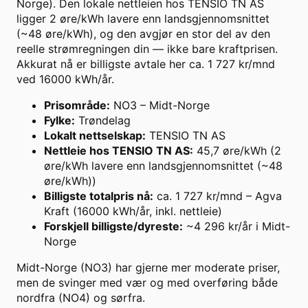
Norge). Den lokale nettleien hos TENSIO TN AS
ligger 2 øre/kWh lavere enn landsgjennomsnittet
(~48 øre/kWh), og den avgjør en stor del av den
reelle strømregningen din — ikke bare kraftprisen.
Akkurat nå er billigste avtale her ca. 1 727 kr/mnd
ved 16000 kWh/år.
Prisområde
:
NO3 – Midt-Norge
Fylke
:
Trøndelag
Lokalt nettselskap
:
TENSIO TN AS
Nettleie hos TENSIO TN AS
:
45,7 øre/kWh (2
øre/kWh lavere enn landsgjennomsnittet (~48
øre/kWh))
Billigste totalpris nå
:
ca. 1 727 kr/mnd – Agva
Kraft (16000 kWh/år, inkl. nettleie)
Forskjell billigste/dyreste
:
~4 296 kr/år i Midt-
Norge
Midt-Norge (NO3) har gjerne mer moderate priser,
men de svinger med vær og med overføring både
nordfra (NO4) og sørfra.