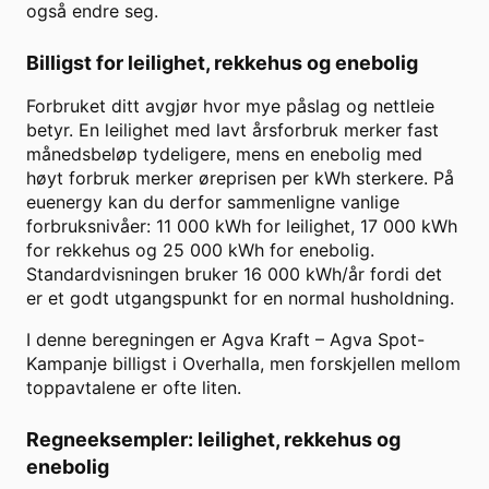
også endre seg.
Billigst for leilighet, rekkehus og enebolig
Forbruket ditt avgjør hvor mye påslag og nettleie
betyr. En leilighet med lavt årsforbruk merker fast
månedsbeløp tydeligere, mens en enebolig med
høyt forbruk merker øreprisen per kWh sterkere. På
euenergy kan du derfor sammenligne vanlige
forbruksnivåer: 11 000 kWh for leilighet, 17 000 kWh
for rekkehus og 25 000 kWh for enebolig.
Standardvisningen bruker
16 000
kWh/år fordi det
er et godt utgangspunkt for en normal husholdning.
I denne beregningen er
Agva Kraft
–
Agva Spot-
Kampanje
billigst i
Overhalla
, men forskjellen mellom
toppavtalene er ofte liten.
Regneeksempler: leilighet, rekkehus og
enebolig