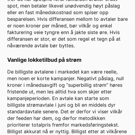
spot, men betaler likevel unødvendig høyt påslag
eller en fast månedskostnad som spiser opp
besparelsen. Hvis differansen mellom to avtaler bare
er noen kroner per måned, bør vilkår og enkel
fakturering veie tyngre enn å jakte siste øre. Hvis
differansen er stor, er det som regel et tegn på at
nåværende avtale bør byttes.
Vanlige lokketilbud på strøm
De billigste avtalene i markedet kan være reelle,
men noen er korte kampanjer. Negativt påslag, null
kroner i månedsavgift og “superbillig strøm” høres
fristende ut, men les alltid hva som skjer etter
kampanjeperioden. En avtale kan starte som
billigste strømavtale i juni og bli en middels dyr
standardavtale senere. Det er derfor vi viser vilkår
der feeden har dem, og derfor metodikken
prioriterer totalpris fremfor markedsføringstekst.
Billigst akkurat nå er nyttig. Billigst etter at vilkårene