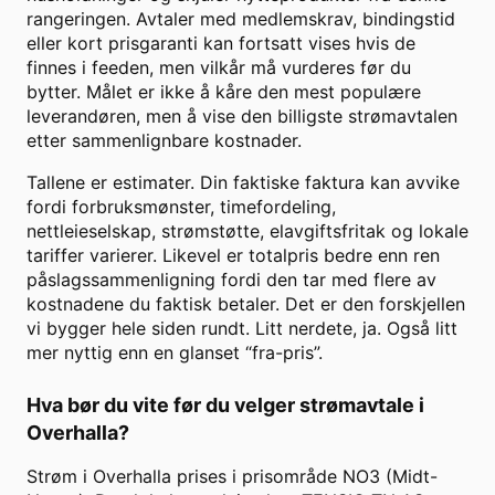
rangeringen. Avtaler med medlemskrav, bindingstid
eller kort prisgaranti kan fortsatt vises hvis de
finnes i feeden, men vilkår må vurderes før du
bytter. Målet er ikke å kåre den mest populære
leverandøren, men å vise den billigste strømavtalen
etter sammenlignbare kostnader.
Tallene er estimater. Din faktiske faktura kan avvike
fordi forbruksmønster, timefordeling,
nettleieselskap, strømstøtte, elavgiftsfritak og lokale
tariffer varierer. Likevel er totalpris bedre enn ren
påslagssammenligning fordi den tar med flere av
kostnadene du faktisk betaler. Det er den forskjellen
vi bygger hele siden rundt. Litt nerdete, ja. Også litt
mer nyttig enn en glanset “fra-pris”.
Hva bør du vite før du velger strømavtale i
Overhalla
?
Strøm i Overhalla prises i prisområde NO3 (Midt-