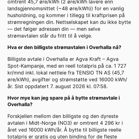
omtrent 45,7 øre/kWh (2 øre/kWh lavere enn
landsgjennomsnittet (~48 øre/kWh)) for en vanlig
husholdning, og kommer i tillegg til kraftprisen på
strømregningen din. Nettselskapet kan du ikke bytte
— det følger adressen din — men selve
strømavtalen står du fritt til å velge.
Hva er den billigste strømavtalen i Overhalla nå?
Billigste avtale i Overhalla er Agva Kraft – Agva
Spot-Kampanje, med en reell totalpris på ca. 1 727
kr/mnd inkl. lokal nettleie fra TENSIO TN AS (45,7
øre/kWh), avgifter og strømstøtte ved 16000 kWh/
år. Sist oppdatert 7. august 2026 kl. 07:58.
Hvor mye kan jeg spare på å bytte strømavtale i
Overhalla?
Forskjellen mellom den billigste og den dyreste
avtalen i Midt-Norge (NO3) er omtrent 4 296 kr i
året ved 16000 kWh/år. Å bytte til billigste reelle
totalpris er gratis og uten binding for de fleste