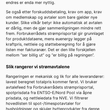
endres er enda mer nyttig.
Se også etter forskuddsbetaling, krav om app, krav
om medlemskap og avtaler som bare gjelder nye
kunder. Slike vilkår betyr ikke automatisk at avtalen
er dårlig, men de gjør sammenligningen mindre rett
frem. Forbrukerrådets strømprisportal gir grunnlaget
for produktdataene, mens euenergy legger på
kraftpris, nettleie og støtteberegning for å gjøre
listen mer fakturanær. Det er den lille forskjellen
mellom “ser billig ut” og “er billig på regningen”.
Slik rangerer vi strømavtalene
Rangeringen er mekanisk og lik for alle leverandører:
lavest beregnet totalpris kommer først. Vi bruker
avtalefeed fra Forbrukerrådets strømprisportal,
spotprisdata fra ENTSO-E/Nord Pool via åpne
prisdata, og nettleiedata fra NVE. Vi filtrerer
hovedlisten til spot-/timespotavtaler for
husholdninger og skjuler hytteprodukter fra denne