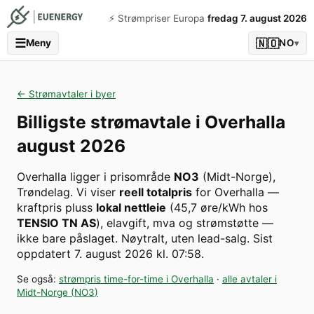
⚡️ Strømpriser Europa
fredag 7. august 2026
☰
🇳🇴
Meny
NO
▾
← Strømavtaler i byer
Billigste strømavtale i
Overhalla
august 2026
Overhalla
ligger i prisområde
NO3
(
Midt-Norge
)
,
Trøndelag
. Vi viser
reell totalpris
for
Overhalla
—
kraftpris pluss
lokal nettleie
(
45,7
øre/kWh hos
TENSIO TN AS
), elavgift, mva og strømstøtte —
ikke bare påslaget. Nøytralt, uten lead-salg.
Sist
oppdatert
7. august 2026 kl. 07:58
.
Se også:
strømpris time-for-time i
Overhalla
·
alle avtaler i
Midt-Norge
(
NO3
)