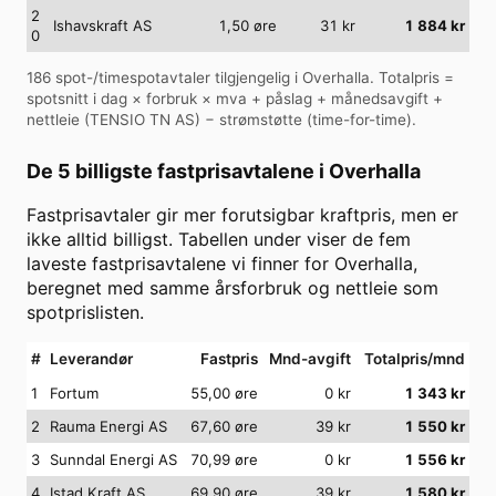
2
Ishavskraft AS
1,50
øre
31
kr
1 884
kr
0
186
spot-/timespotavtaler tilgjengelig i
Overhalla
. Totalpris =
spotsnitt i dag × forbruk × mva + påslag + månedsavgift +
nettleie (
TENSIO TN AS
) − strømstøtte (time-for-time).
De 5 billigste fastprisavtalene i
Overhalla
Fastprisavtaler gir mer forutsigbar kraftpris, men er
ikke alltid billigst. Tabellen under viser de fem
laveste fastprisavtalene vi finner for
Overhalla
,
beregnet med samme årsforbruk og nettleie som
spotprislisten.
#
Leverandør
Fastpris
Mnd-avgift
Totalpris/mnd
1
Fortum
55,00 øre
0
kr
1 343
kr
2
Rauma Energi AS
67,60 øre
39
kr
1 550
kr
3
Sunndal Energi AS
70,99 øre
0
kr
1 556
kr
4
Istad Kraft AS
69,90 øre
39
kr
1 580
kr