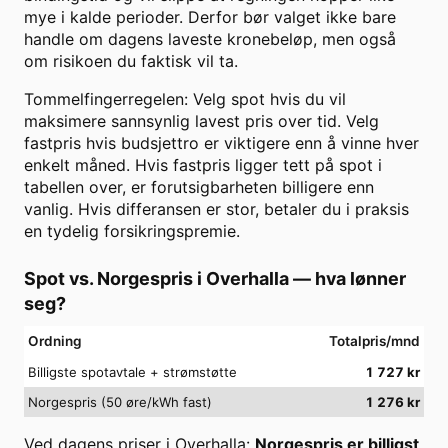
mye i kalde perioder. Derfor bør valget ikke bare
handle om dagens laveste kronebeløp, men også
om risikoen du faktisk vil ta.
Tommelfingerregelen: Velg spot hvis du vil
maksimere sannsynlig lavest pris over tid. Velg
fastpris hvis budsjettro er viktigere enn å vinne hver
enkelt måned. Hvis fastpris ligger tett på spot i
tabellen over, er forutsigbarheten billigere enn
vanlig. Hvis differansen er stor, betaler du i praksis
en tydelig forsikringspremie.
Spot vs. Norgespris i
Overhalla
— hva lønner
seg?
Ordning
Totalpris/mnd
Billigste spotavtale + strømstøtte
1 727
kr
Norgespris (50 øre/kWh fast)
1 276
kr
Ved dagens priser i
Overhalla
:
Norgespris er billigst