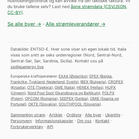
husholdningsforbruk og kan avvike fra din faktiske faktura.
Vil
du bruke tallene selv? Last ned
åpne strømdata (CSV/JSON,
CC-BY)
.
Se alle byer →
·
Alle strømleverandører →
Datakilde: ENTSO-E. Hver sone viser sin egen lokale tid. Italia
vises som snitt av seks underregioner (Nord, Sentral-Nord,
Sentral-Sør, Sør, Sardinia, Sicilia).
Kontakt oss på
sp@euenergy.live
.
Europeiske kraftoperatører:
EXAA
(
Østerrike
)
,
EPEX
(
Belgia,
Frankrike, Tyskland, Nederland, Sveits
)
,
IBEX
(
Bulgaria
)
,
CROPEX
(
Kroatia
)
,
OTE
(
Tsjekkia
)
,
GME
(
Italia
)
,
HENEX
(
Hellas
)
,
HUPX
(
Ungarn
)
,
Nord Pool Spot
(
Skandinavia og Baltikum
)
,
POLPX
(
Polen
)
,
OPCOM
(
Romania
)
,
SEEPEX
(
Serbia
)
,
OMIE
(
Spania og
Portugal
)
,
OKTE
(
Slovakia
)
,
SOUTHPOOL
(
Slovenia
)
.
Sammenlign strøm
·
Artikler
·
Ordliste
·
Alle byer
·
Ukentlig
·
Personvern
·
Informasjonskapsler
·
Om oss
·
Kontakt
·
Forbrukerverktøy
·
API