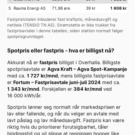
5
Rauma Energi AS
71,98 øre
39
kr
1 608
kr
Fastpristotalen inkluderer fast kraftpris, månedsavgift og
nettleie (
TENSIO TN AS
). Strømstøtte er ikke trukket fra
fastprisavtaler i denne tabellen, siden støtten normalt følger
spotprisgrunnlaget.
Spotpris eller fastpris - hva er billigst nå?
Akkurat nå er
fastpris
billigst i
Overhalla
. Billigste
spotprisavtale er
Agva Kraft
–
Agva Spot-Kampanje
med ca.
1 727
kr/mnd
, mens billigste fastprisavtale
er
Fortum
–
Fastprisavtale juni-juli 2024
med ca.
1 343
kr/mnd
. Forskjellen er
384
kr/mnd
ved
16 000
kWh/år.
Spotpris lønner seg normalt når markedsprisen er
lav eller fallende, og når du velger en avtale med
lavt påslag og lav månedsavgift. Fastpris kan være
riktig hvis du prioriterer forutsigbarhet, tåler
bindingstid og vil slippe at regningen hopper like