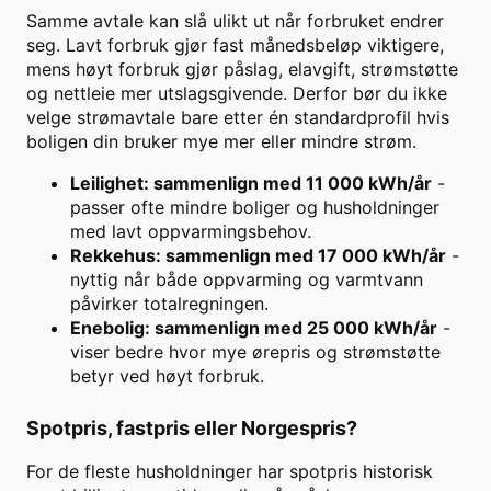
Samme avtale kan slå ulikt ut når forbruket endrer
seg. Lavt forbruk gjør fast månedsbeløp viktigere,
mens høyt forbruk gjør påslag, elavgift, strømstøtte
og nettleie mer utslagsgivende. Derfor bør du ikke
velge strømavtale bare etter én standardprofil hvis
boligen din bruker mye mer eller mindre strøm.
Leilighet: sammenlign med 11 000 kWh/år
-
passer ofte mindre boliger og husholdninger
med lavt oppvarmingsbehov.
Rekkehus: sammenlign med 17 000 kWh/år
-
nyttig når både oppvarming og varmtvann
påvirker totalregningen.
Enebolig: sammenlign med 25 000 kWh/år
-
viser bedre hvor mye ørepris og strømstøtte
betyr ved høyt forbruk.
Spotpris, fastpris eller Norgespris?
For de fleste husholdninger har spotpris historisk