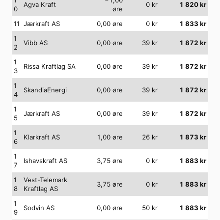
Agva Kraft
0
kr
1 820
kr
0
øre
11
Jærkraft AS
0,00
øre
0
kr
1 833
kr
1
Vibb AS
0,00
øre
39
kr
1 872
kr
2
1
Rissa Kraftlag SA
0,00
øre
39
kr
1 872
kr
3
1
SkandiaEnergi
0,00
øre
39
kr
1 872
kr
4
1
Jærkraft AS
0,00
øre
39
kr
1 872
kr
5
1
Klarkraft AS
1,00
øre
26
kr
1 873
kr
6
1
Ishavskraft AS
3,75
øre
0
kr
1 883
kr
7
1
Vest-Telemark
3,75
øre
0
kr
1 883
kr
8
Kraftlag AS
1
Sodvin AS
0,00
øre
50
kr
1 883
kr
9