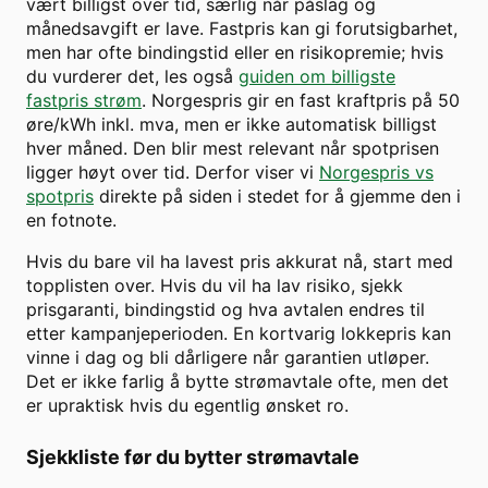
vært billigst over tid, særlig når påslag og
månedsavgift er lave. Fastpris kan gi forutsigbarhet,
men har ofte bindingstid eller en risikopremie; hvis
du vurderer det, les også
guiden om billigste
fastpris strøm
. Norgespris gir en fast kraftpris på 50
øre/kWh inkl. mva, men er ikke automatisk billigst
hver måned. Den blir mest relevant når spotprisen
ligger høyt over tid. Derfor viser vi
Norgespris vs
spotpris
direkte på siden i stedet for å gjemme den i
en fotnote.
Hvis du bare vil ha lavest pris akkurat nå, start med
topplisten over. Hvis du vil ha lav risiko, sjekk
prisgaranti, bindingstid og hva avtalen endres til
etter kampanjeperioden. En kortvarig lokkepris kan
vinne i dag og bli dårligere når garantien utløper.
Det er ikke farlig å bytte strømavtale ofte, men det
er upraktisk hvis du egentlig ønsket ro.
Sjekkliste før du bytter strømavtale