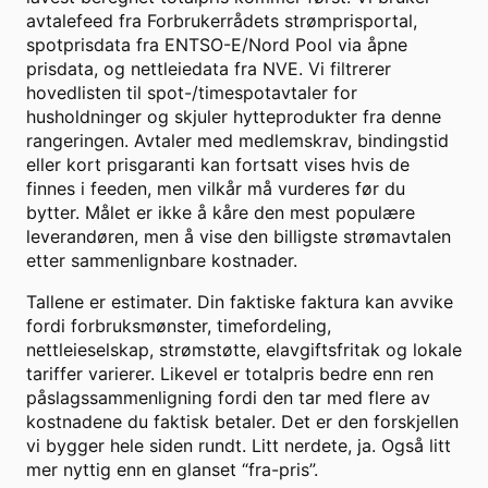
avtalefeed fra Forbrukerrådets strømprisportal,
spotprisdata fra ENTSO-E/Nord Pool via åpne
prisdata, og nettleiedata fra NVE. Vi filtrerer
hovedlisten til spot-/timespotavtaler for
husholdninger og skjuler hytteprodukter fra denne
rangeringen. Avtaler med medlemskrav, bindingstid
eller kort prisgaranti kan fortsatt vises hvis de
finnes i feeden, men vilkår må vurderes før du
bytter. Målet er ikke å kåre den mest populære
leverandøren, men å vise den billigste strømavtalen
etter sammenlignbare kostnader.
Tallene er estimater. Din faktiske faktura kan avvike
fordi forbruksmønster, timefordeling,
nettleieselskap, strømstøtte, elavgiftsfritak og lokale
tariffer varierer. Likevel er totalpris bedre enn ren
påslagssammenligning fordi den tar med flere av
kostnadene du faktisk betaler. Det er den forskjellen
vi bygger hele siden rundt. Litt nerdete, ja. Også litt
mer nyttig enn en glanset “fra-pris”.