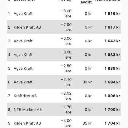
avgift
−8,00
1
Agva Kraft
0
kr
1 616
kr
øre
−7,90
2
Kilden Kraft AS
0
kr
1 617
kr
øre
−6,00
3
Agva Kraft
0
kr
1 643
kr
øre
−3,00
4
Agva Kraft
0
kr
1 683
kr
øre
−2,50
5
Agva Kraft
0
kr
1 689
kr
øre
−5,10
6
Agva Kraft
39
kr
1 694
kr
øre
−2,02
7
Kraftriket AS
0
kr
1 696
kr
øre
−1,70
8
NTE Marked AS
0
kr
1 700
kr
øre
−4,00
9
Kilden Kraft AS
35
kr
1 704
kr
øre