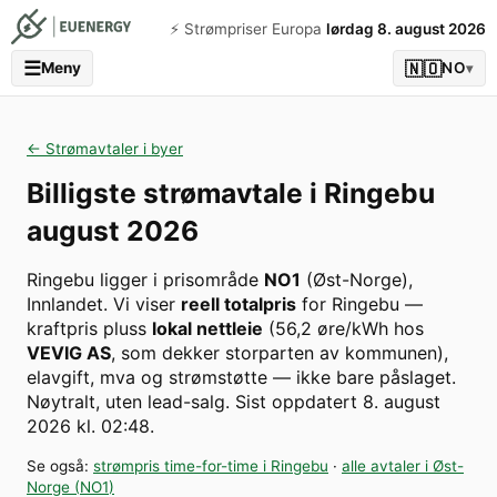
⚡️ Strømpriser Europa
lørdag 8. august 2026
☰
🇳🇴
Meny
NO
▾
← Strømavtaler i byer
Billigste strømavtale i
Ringebu
august 2026
Ringebu
ligger i prisområde
NO1
(
Øst-Norge
)
,
Innlandet
. Vi viser
reell totalpris
for
Ringebu
—
kraftpris pluss
lokal nettleie
(
56,2
øre/kWh hos
VEVIG AS
, som dekker storparten av kommunen
),
elavgift, mva og strømstøtte — ikke bare påslaget.
Nøytralt, uten lead-salg.
Sist oppdatert
8. august
2026 kl. 02:48
.
Se også:
strømpris time-for-time i
Ringebu
·
alle avtaler i
Øst-
Norge
(
NO1
)