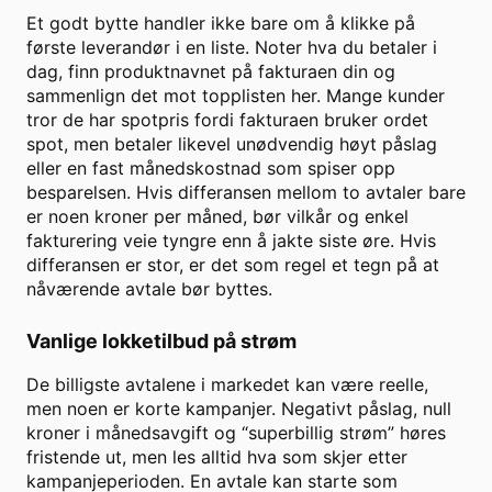
Et godt bytte handler ikke bare om å klikke på
første leverandør i en liste. Noter hva du betaler i
dag, finn produktnavnet på fakturaen din og
sammenlign det mot topplisten her. Mange kunder
tror de har spotpris fordi fakturaen bruker ordet
spot, men betaler likevel unødvendig høyt påslag
eller en fast månedskostnad som spiser opp
besparelsen. Hvis differansen mellom to avtaler bare
er noen kroner per måned, bør vilkår og enkel
fakturering veie tyngre enn å jakte siste øre. Hvis
differansen er stor, er det som regel et tegn på at
nåværende avtale bør byttes.
Vanlige lokketilbud på strøm
De billigste avtalene i markedet kan være reelle,
men noen er korte kampanjer. Negativt påslag, null
kroner i månedsavgift og “superbillig strøm” høres
fristende ut, men les alltid hva som skjer etter
kampanjeperioden. En avtale kan starte som