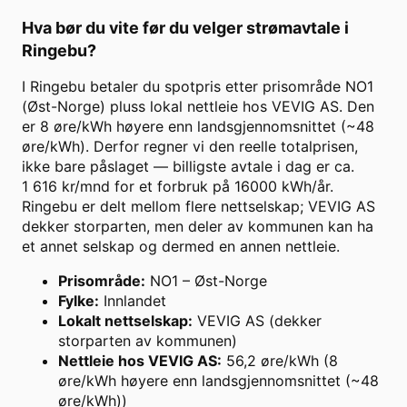
Hva bør du vite før du velger strømavtale i
Ringebu
?
I Ringebu betaler du spotpris etter prisområde NO1
(Øst-Norge) pluss lokal nettleie hos VEVIG AS. Den
er 8 øre/kWh høyere enn landsgjennomsnittet (~48
øre/kWh). Derfor regner vi den reelle totalprisen,
ikke bare påslaget — billigste avtale i dag er ca.
1 616 kr/mnd for et forbruk på 16000 kWh/år.
Ringebu er delt mellom flere nettselskap; VEVIG AS
dekker storparten, men deler av kommunen kan ha
et annet selskap og dermed en annen nettleie.
Prisområde
:
NO1 – Øst-Norge
Fylke
:
Innlandet
Lokalt nettselskap
:
VEVIG AS (dekker
storparten av kommunen)
Nettleie hos VEVIG AS
:
56,2 øre/kWh (8
øre/kWh høyere enn landsgjennomsnittet (~48
øre/kWh))