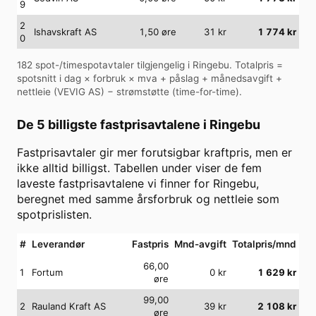
9
2
Ishavskraft AS
1,50
øre
31
kr
1 774
kr
0
182
spot-/timespotavtaler tilgjengelig i
Ringebu
. Totalpris =
spotsnitt i dag × forbruk × mva + påslag + månedsavgift +
nettleie (
VEVIG AS
) − strømstøtte (time-for-time).
De 5 billigste fastprisavtalene i
Ringebu
Fastprisavtaler gir mer forutsigbar kraftpris, men er
ikke alltid billigst. Tabellen under viser de fem
laveste fastprisavtalene vi finner for
Ringebu
,
beregnet med samme årsforbruk og nettleie som
spotprislisten.
#
Leverandør
Fastpris
Mnd-avgift
Totalpris/mnd
66,00
1
Fortum
0
kr
1 629
kr
øre
99,00
2
Rauland Kraft AS
39
kr
2 108
kr
øre