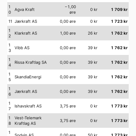
1
−1,00
Agva Kraft
0
kr
1 709
kr
0
øre
11
Jærkraft AS
0,00
øre
0
kr
1 723
kr
1
Klarkraft AS
1,00
øre
26
kr
1 762
kr
2
1
Vibb AS
0,00
øre
39
kr
1 762
kr
3
1
Rissa Kraftlag SA
0,00
øre
39
kr
1 762
kr
4
1
SkandiaEnergi
0,00
øre
39
kr
1 762
kr
5
1
Jærkraft AS
0,00
øre
39
kr
1 762
kr
6
1
Ishavskraft AS
3,75
øre
0
kr
1 773
kr
7
1
Vest-Telemark
3,75
øre
0
kr
1 773
kr
8
Kraftlag AS
1
Sodvin AS
0,00
øre
50
kr
1 773
kr