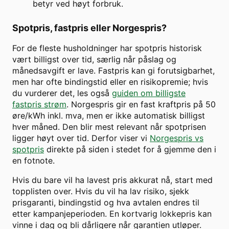
betyr ved høyt forbruk.
Spotpris, fastpris eller Norgespris?
For de fleste husholdninger har spotpris historisk
vært billigst over tid, særlig når påslag og
månedsavgift er lave. Fastpris kan gi forutsigbarhet,
men har ofte bindingstid eller en risikopremie; hvis
du vurderer det, les også
guiden om billigste
fastpris strøm
. Norgespris gir en fast kraftpris på 50
øre/kWh inkl. mva, men er ikke automatisk billigst
hver måned. Den blir mest relevant når spotprisen
ligger høyt over tid. Derfor viser vi
Norgespris vs
spotpris
direkte på siden i stedet for å gjemme den i
en fotnote.
Hvis du bare vil ha lavest pris akkurat nå, start med
topplisten over. Hvis du vil ha lav risiko, sjekk
prisgaranti, bindingstid og hva avtalen endres til
etter kampanjeperioden. En kortvarig lokkepris kan
vinne i dag og bli dårligere når garantien utløper.