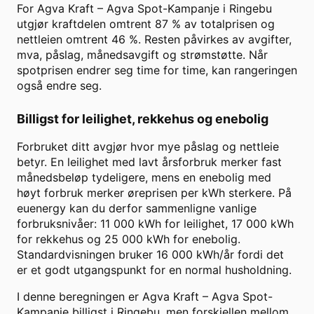
For
Agva Kraft
–
Agva Spot-Kampanje
i
Ringebu
utgjør kraftdelen omtrent
87
% av totalprisen og
nettleien omtrent
46
%. Resten påvirkes av avgifter,
mva, påslag, månedsavgift og strømstøtte. Når
spotprisen endrer seg time for time, kan rangeringen
også endre seg.
Billigst for leilighet, rekkehus og enebolig
Forbruket ditt avgjør hvor mye påslag og nettleie
betyr. En leilighet med lavt årsforbruk merker fast
månedsbeløp tydeligere, mens en enebolig med
høyt forbruk merker øreprisen per kWh sterkere. På
euenergy kan du derfor sammenligne vanlige
forbruksnivåer: 11 000 kWh for leilighet, 17 000 kWh
for rekkehus og 25 000 kWh for enebolig.
Standardvisningen bruker
16 000
kWh/år fordi det
er et godt utgangspunkt for en normal husholdning.
I denne beregningen er
Agva Kraft
–
Agva Spot-
Kampanje
billigst i
Ringebu
, men forskjellen mellom