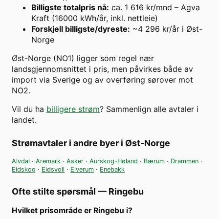
Billigste totalpris nå
:
ca. 1 616 kr/mnd – Agva
Kraft (16000 kWh/år, inkl. nettleie)
Forskjell billigste/dyreste
:
~4 296 kr/år i Øst-
Norge
Øst-Norge (NO1) ligger som regel nær
landsgjennomsnittet i pris, men påvirkes både av
import via Sverige og av overføring sørover mot
NO2.
Vil du ha
billigere strøm
? Sammenlign alle avtaler i
landet.
Strømavtaler i andre byer i
Øst-Norge
Alvdal
·
Aremark
·
Asker
·
Aurskog-Høland
·
Bærum
·
Drammen
·
Eidskog
·
Eidsvoll
·
Elverum
·
Enebakk
Ofte stilte spørsmål —
Ringebu
Hvilket prisområde er Ringebu i?