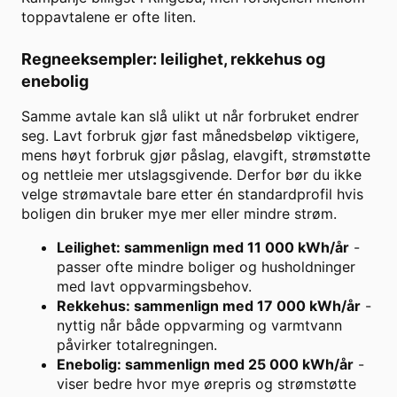
toppavtalene er ofte liten.
Regneeksempler: leilighet, rekkehus og
enebolig
Samme avtale kan slå ulikt ut når forbruket endrer
seg. Lavt forbruk gjør fast månedsbeløp viktigere,
mens høyt forbruk gjør påslag, elavgift, strømstøtte
og nettleie mer utslagsgivende. Derfor bør du ikke
velge strømavtale bare etter én standardprofil hvis
boligen din bruker mye mer eller mindre strøm.
Leilighet: sammenlign med 11 000 kWh/år
-
passer ofte mindre boliger og husholdninger
med lavt oppvarmingsbehov.
Rekkehus: sammenlign med 17 000 kWh/år
-
nyttig når både oppvarming og varmtvann
påvirker totalregningen.
Enebolig: sammenlign med 25 000 kWh/år
-
viser bedre hvor mye ørepris og strømstøtte