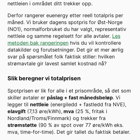
nettleien i området ditt trekker opp.
Derfor rangerer euenergy etter reell totalpris per
måned. Vi bruker dagens spotpris for
Øst-Norge
(
NO1
), normalforbruket du har valgt, representativ
nettleie og samme regelsett for alle avtaler.
Les
metoden bak rangeringen
hvis du vil kontrollere
datakilder og forutsetninger. Det gir et mer ærlig
svar på spørsmålet folk faktisk stiller: hvilken
strømavtale gir lavest samlet kostnad nå?
Slik beregner vi totalprisen
Spotprisen er lik for alle i et prisområde, så det som
skiller avtaler er
påslag + fast månedsbeløp
. Vi
legger til
nettleie
(energiledd + fastledd fra NVE),
elavgift
(7,13 øre/kWh),
mva
(25 %, fritak i
Nordland/Troms/Finnmark) og trekker fra
strømstøtte
(90 % av spot over
77
øre/kWh eks.
mva, time-for-time). Det gir tallet du faktisk betaler.