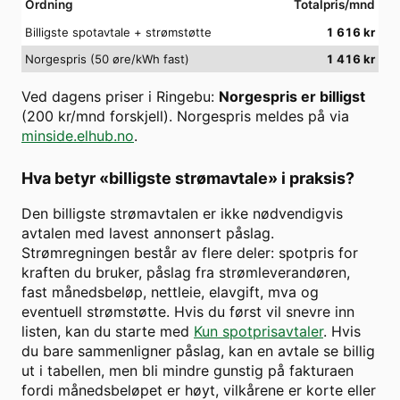
Ordning
Totalpris/mnd
Billigste spotavtale + strømstøtte
1 616
kr
Norgespris (50 øre/kWh fast)
1 416
kr
Ved dagens priser i
Ringebu
:
Norgespris er billigst
(
200
kr/mnd forskjell). Norgespris meldes på via
minside.elhub.no
.
Hva betyr «billigste strømavtale» i praksis?
Den billigste strømavtalen er ikke nødvendigvis
avtalen med lavest annonsert påslag.
Strømregningen består av flere deler: spotpris for
kraften du bruker, påslag fra strømleverandøren,
fast månedsbeløp, nettleie, elavgift, mva og
eventuell strømstøtte. Hvis du først vil snevre inn
listen, kan du starte med
Kun spotprisavtaler
. Hvis
du bare sammenligner påslag, kan en avtale se billig
ut i tabellen, men bli mindre gunstig på fakturaen
fordi månedsbeløpet er høyt, vilkårene er korte eller