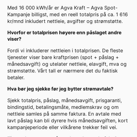
Med 16 000 kWh/år er Agva Kraft – Agva Spot-
Kampanje billigst, med en reell totalpris på ca. 1 616
kr/mnd inkludert nettleie, avgifter og strømstøtte.
Hvorfor er totalprisen høyere enn påslaget andre
viser?
Fordi vi inkluderer nettleien i totalprisen. De fleste
tjenester viser bare kraftprisen (spot + påslag +
månedsavgift) og utelater nettleie, elavgift, mva og
strømstøtte. Vårt tall er nærmere det du faktisk
betaler.
Hva bør jeg sjekke før jeg bytter strømavtale?
Sjekk totalpris, påslag, månedsavgift, prisgaranti,
bindingstid, betalingsmåte, medlemskrav og om
nettleie samles på samme faktura. En avtale med
lavt påslag kan bli dyrere hvis månedsavgiften, kort
kampanjeperiode eller vilkårene trekker feil vei.