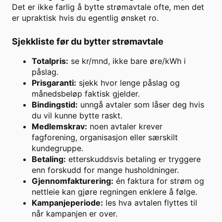
Det er ikke farlig å bytte strømavtale ofte, men det
er upraktisk hvis du egentlig ønsket ro.
Sjekkliste før du bytter strømavtale
Totalpris:
se kr/mnd, ikke bare øre/kWh i
påslag.
Prisgaranti:
sjekk hvor lenge påslag og
månedsbeløp faktisk gjelder.
Bindingstid:
unngå avtaler som låser deg hvis
du vil kunne bytte raskt.
Medlemskrav:
noen avtaler krever
fagforening, organisasjon eller særskilt
kundegruppe.
Betaling:
etterskuddsvis betaling er tryggere
enn forskudd for mange husholdninger.
Gjennomfakturering:
én faktura for strøm og
nettleie kan gjøre regningen enklere å følge.
Kampanjeperiode:
les hva avtalen flyttes til
når kampanjen er over.