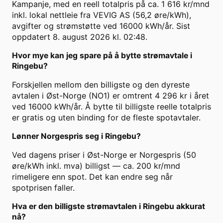
Kampanje, med en reell totalpris på ca. 1 616 kr/mnd
inkl. lokal nettleie fra VEVIG AS (56,2 øre/kWh),
avgifter og strømstøtte ved 16000 kWh/år. Sist
oppdatert 8. august 2026 kl. 02:48.
Hvor mye kan jeg spare på å bytte strømavtale i
Ringebu?
Forskjellen mellom den billigste og den dyreste
avtalen i Øst-Norge (NO1) er omtrent 4 296 kr i året
ved 16000 kWh/år. Å bytte til billigste reelle totalpris
er gratis og uten binding for de fleste spotavtaler.
Lønner Norgespris seg i Ringebu?
Ved dagens priser i Øst-Norge er Norgespris (50
øre/kWh inkl. mva) billigst — ca. 200 kr/mnd
rimeligere enn spot. Det kan endre seg når
spotprisen faller.
Hva er den billigste strømavtalen i Ringebu akkurat
nå?