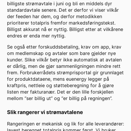
billigste strømavtale i juni og bli en middels dyr
standardavtale senere. Det er derfor vi viser vilkår
der feeden har dem, og derfor metodikken
prioriterer totalpris fremfor markedsføringstekst.
Billigst akkurat nå er nyttig. Billigst etter at vilkårene
endres er enda mer nyttig.
Se også etter forskuddsbetaling, krav om app, krav
om medlemskap og avtaler som bare gjelder nye
kunder. Slike vilkår betyr ikke automatisk at avtalen
er dårlig, men de gjør sammenligningen mindre rett
frem. Forbrukerrådets strømprisportal gir grunnlaget
for produktdataene, mens euenergy legger på
kraftpris, nettleie og støtteberegning for å gjøre
listen mer fakturanær. Det er den lille forskjellen
mellom “ser billig ut” og “er billig på regningen”.
Slik rangerer vi strømavtalene
Rangeringen er mekanisk og lik for alle leverandører:
lavest beregnet totalpris kommer først. Vi bruker