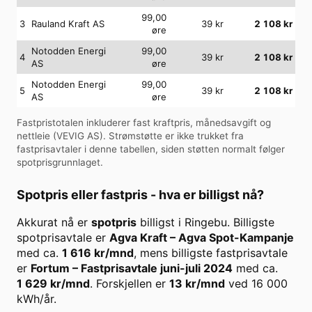
99,00
3
Rauland Kraft AS
39
kr
2 108
kr
øre
Notodden Energi
99,00
4
39
kr
2 108
kr
AS
øre
Notodden Energi
99,00
5
39
kr
2 108
kr
AS
øre
Fastpristotalen inkluderer fast kraftpris, månedsavgift og
nettleie (
VEVIG AS
). Strømstøtte er ikke trukket fra
fastprisavtaler i denne tabellen, siden støtten normalt følger
spotprisgrunnlaget.
Spotpris eller fastpris - hva er billigst nå?
Akkurat nå er
spotpris
billigst i
Ringebu
. Billigste
spotprisavtale er
Agva Kraft
–
Agva Spot-Kampanje
med ca.
1 616
kr/mnd
, mens billigste fastprisavtale
er
Fortum
–
Fastprisavtale juni-juli 2024
med ca.
1 629
kr/mnd
. Forskjellen er
13
kr/mnd
ved
16 000
kWh/år.