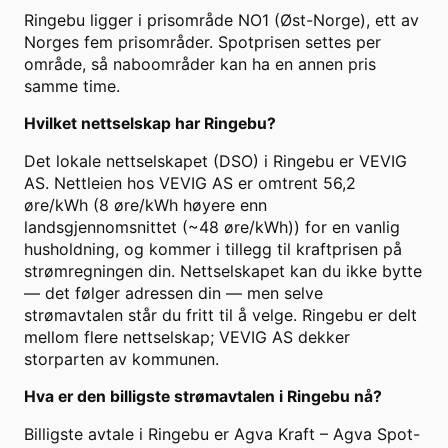
Ringebu ligger i prisområde NO1 (Øst-Norge), ett av
Norges fem prisområder. Spotprisen settes per
område, så naboområder kan ha en annen pris
samme time.
Hvilket nettselskap har Ringebu?
Det lokale nettselskapet (DSO) i Ringebu er VEVIG
AS. Nettleien hos VEVIG AS er omtrent 56,2
øre/kWh (8 øre/kWh høyere enn
landsgjennomsnittet (~48 øre/kWh)) for en vanlig
husholdning, og kommer i tillegg til kraftprisen på
strømregningen din. Nettselskapet kan du ikke bytte
— det følger adressen din — men selve
strømavtalen står du fritt til å velge. Ringebu er delt
mellom flere nettselskap; VEVIG AS dekker
storparten av kommunen.
Hva er den billigste strømavtalen i Ringebu nå?
Billigste avtale i Ringebu er Agva Kraft – Agva Spot-