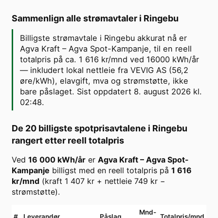
Sammenlign alle strømavtaler i
Ringebu
Billigste strømavtale i Ringebu akkurat nå er
Agva Kraft – Agva Spot-Kampanje, til en reell
totalpris på ca. 1 616 kr/mnd ved 16000 kWh/år
— inkludert lokal nettleie fra VEVIG AS (56,2
øre/kWh), elavgift, mva og strømstøtte, ikke
bare påslaget. Sist oppdatert 8. august 2026 kl.
02:48.
De 20 billigste spotprisavtalene i
Ringebu
rangert etter reell totalpris
Ved
16 000
kWh/år
er
Agva Kraft
–
Agva Spot-
Kampanje
billigst med en reell totalpris på
1 616
kr/mnd
(kraft
1 407
kr + nettleie
749
kr −
strømstøtte).
Mnd-
#
Leverandør
Påslag
Totalpris/mnd