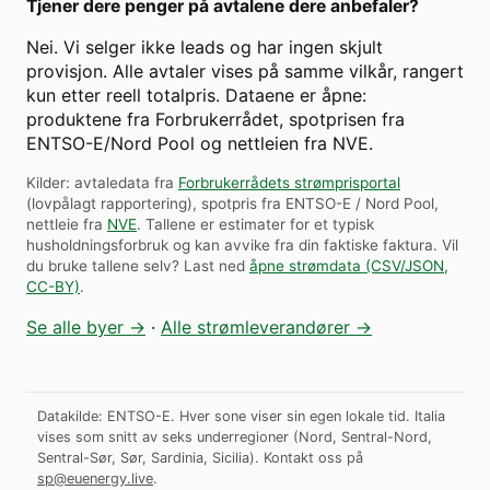
Tjener dere penger på avtalene dere anbefaler?
Nei. Vi selger ikke leads og har ingen skjult
provisjon. Alle avtaler vises på samme vilkår, rangert
kun etter reell totalpris. Dataene er åpne:
produktene fra Forbrukerrådet, spotprisen fra
ENTSO-E/Nord Pool og nettleien fra NVE.
Kilder: avtaledata fra
Forbrukerrådets strømprisportal
(lovpålagt rapportering), spotpris fra ENTSO-E / Nord Pool,
nettleie fra
NVE
. Tallene er estimater for et typisk
husholdningsforbruk og kan avvike fra din faktiske faktura.
Vil
du bruke tallene selv? Last ned
åpne strømdata (CSV/JSON,
CC-BY)
.
Se alle byer →
·
Alle strømleverandører →
Datakilde: ENTSO-E. Hver sone viser sin egen lokale tid. Italia
vises som snitt av seks underregioner (Nord, Sentral-Nord,
Sentral-Sør, Sør, Sardinia, Sicilia).
Kontakt oss på
sp@euenergy.live
.