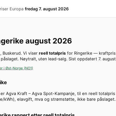
riser Europa
fredag 7. august 2026
ngerike
august 2026
)
,
Buskerud
. Vi viser
reell totalpris
for
Ringerike
— kraftpris
 påslaget. Nøytralt, uten lead-salg.
Sist oppdatert
7. august
er i
Øst-Norge
(
NO1
)
ike
nå er Agva Kraft – Agva Spot-Kampanje, til en reell totalp
øre/kWh), elavgift, mva og strømstøtte, ikke bare påslaget.
erike
rangert etter reell totalpris