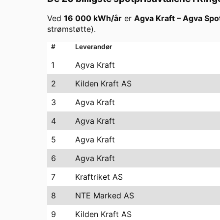
Ved
16 000
kWh/år
er
Agva Kraft
–
Agva Spo
strømstøtte).
#
Leverandør
1
Agva Kraft
2
Kilden Kraft AS
3
Agva Kraft
4
Agva Kraft
5
Agva Kraft
6
Agva Kraft
7
Kraftriket AS
8
NTE Marked AS
9
Kilden Kraft AS