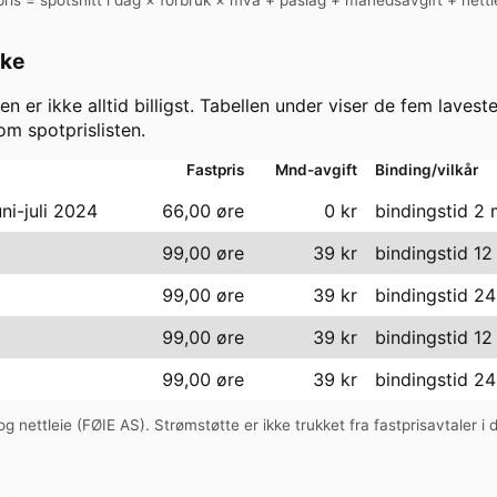
ike
en er ikke alltid billigst. Tabellen under viser de fem lavest
m spotprislisten.
Fastpris
Mnd-avgift
Binding/vilkår
uni-juli 2024
66,00 øre
0
kr
bindingstid 2
99,00 øre
39
kr
bindingstid 1
99,00 øre
39
kr
bindingstid 2
99,00 øre
39
kr
bindingstid 1
99,00 øre
39
kr
bindingstid 2
g nettleie (
FØIE AS
). Strømstøtte er ikke trukket fra fastprisavtaler i