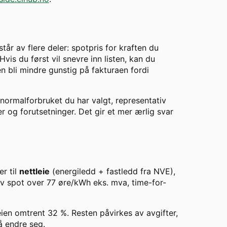
år av flere deler: spotpris for kraften du
vis du først vil snevre inn listen, kan du
en bli mindre gunstig på fakturaen fordi
 normalforbruket du har valgt, representativ
er og forutsetninger. Det gir et mer ærlig svar
er til
nettleie
(energiledd + fastledd fra NVE),
av spot over
77
øre/kWh eks. mva, time-for-
eien omtrent
32
%. Resten påvirkes av avgifter,
å endre seg.