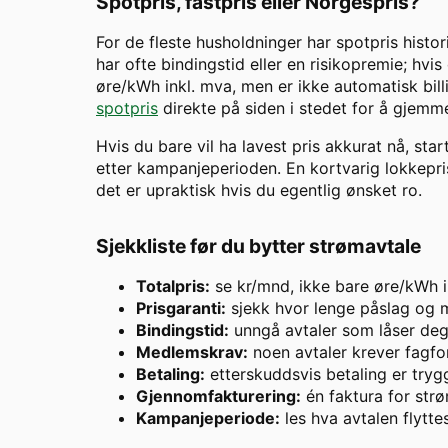
Spotpris, fastpris eller Norgespris?
For de fleste husholdninger har spotpris histor
har ofte bindingstid eller en risikopremie; hvis
øre/kWh inkl. mva, men er ikke automatisk billi
spotpris
direkte på siden i stedet for å gjemme
Hvis du bare vil ha lavest pris akkurat nå, star
etter kampanjeperioden. En kortvarig lokkepris 
det er upraktisk hvis du egentlig ønsket ro.
Sjekkliste før du bytter strømavtale
Totalpris:
se kr/mnd, ikke bare øre/kWh i
Prisgaranti:
sjekk hvor lenge påslag og m
Bindingstid:
unngå avtaler som låser deg 
Medlemskrav:
noen avtaler krever fagfor
Betaling:
etterskuddsvis betaling er try
Gjennomfakturering:
én faktura for strø
Kampanjeperiode:
les hva avtalen flytte