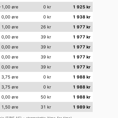
−1,00
øre
0
kr
1 925
kr
0,00
øre
0
kr
1 938
kr
1,00
øre
26
kr
1 977
kr
0,00
øre
39
kr
1 977
kr
0,00
øre
39
kr
1 977
kr
0,00
øre
39
kr
1 977
kr
0,00
øre
39
kr
1 977
kr
3,75
øre
0
kr
1 988
kr
3,75
øre
0
kr
1 988
kr
0,00
øre
50
kr
1 988
kr
1,50
øre
31
kr
1 989
kr
ie (
FØIE AS
) − strømstøtte (time-for-time).