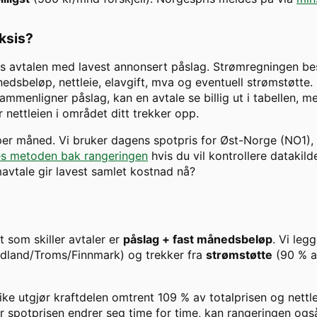
aksis?
s avtalen med lavest annonsert påslag. Strømregningen best
dsbeløp, nettleie, elavgift, mva og eventuell strømstøtte. H
ammenligner påslag, kan en avtale se billig ut i tabellen, m
 nettleien i området ditt trekker opp.
 per måned. Vi bruker dagens spotpris for
Øst-Norge
(
NO1
),
s metoden bak rangeringen
hvis du vil kontrollere datakild
ømavtale gir lavest samlet kostnad nå?
et som skiller avtaler er
påslag + fast månedsbeløp
. Vi legg
ordland/Troms/Finnmark) og trekker fra
strømstøtte
(90 % 
ike
utgjør kraftdelen omtrent
109
% av totalprisen og nettl
 spotprisen endrer seg time for time, kan rangeringen ogs