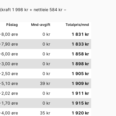
(kraft
1 998
kr + nettleie
584
kr −
Påslag
Mnd-avgift
Totalpris/mnd
−8,00
øre
0
kr
1 831
kr
−7,90
øre
0
kr
1 833
kr
−6,00
øre
0
kr
1 858
kr
−3,00
øre
0
kr
1 898
kr
−2,50
øre
0
kr
1 905
kr
−5,10
øre
39
kr
1 909
kr
−2,02
øre
0
kr
1 911
kr
−1,70
øre
0
kr
1 915
kr
−4,00
øre
35
kr
1 920
kr