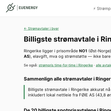
⚡️ Strømp
← Strømavtaler i byer
Billigste strømavtale i
Ri
Ringerike
ligger i prisområde
NO1
(
Øst-Norge
AS
), elavgift, mva og strømstøtte — ikke bare
Se også:
strømpris time-for-time i
Ringerike
·
alle avtal
Sammenlign alle strømavtaler i
Ringer
Billigste strømavtale i Ringerike akkurat 
inkludert lokal nettleie fra FØIE AS (43,8 
De 20 billigste spotprisavtalene i
Ring