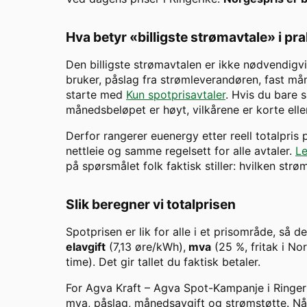
Hva betyr «billigste strømavtale» i pr
Den billigste strømavtalen er ikke nødvendigvi
bruker, påslag fra strømleverandøren, fast måne
starte med
Kun spotprisavtaler
. Hvis du bare s
månedsbeløpet er høyt, vilkårene er korte eller
Derfor rangerer euenergy etter reell totalpris
nettleie og samme regelsett for alle avtaler.
Le
på spørsmålet folk faktisk stiller: hvilken str
Slik beregner vi totalprisen
Spotprisen er lik for alle i et prisområde, så d
elavgift
(7,13 øre/kWh),
mva
(25 %, fritak i N
time). Det gir tallet du faktisk betaler.
For
Agva Kraft
–
Agva Spot-Kampanje
i
Ringer
mva, påslag, månedsavgift og strømstøtte. Når