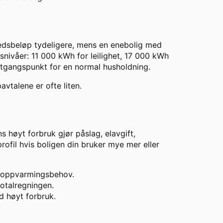
ånedsbeløp tydeligere, mens en enebolig med
nivåer: 11 000 kWh for leilighet, 17 000 kWh
utgangspunkt for en normal husholdning.
avtalene er ofte liten.
s høyt forbruk gjør påslag, elavgift,
ofil hvis boligen din bruker mye mer eller
t oppvarmingsbehov.
otalregningen.
d høyt forbruk.