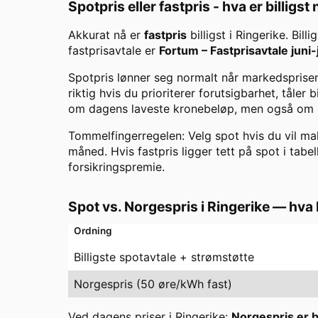
Spotpris eller fastpris - hva er billigst
Akkurat nå er
fastpris
billigst i
Ringerike
. Bill
fastprisavtale er
Fortum
–
Fastprisavtale juni-
Spotpris lønner seg normalt når markedsprisen 
riktig hvis du prioriterer forutsigbarhet, tåler
om dagens laveste kronebeløp, men også om ris
Tommelfingerregelen: Velg spot hvis du vil maks
måned. Hvis fastpris ligger tett på spot i tabel
forsikringspremie.
Spot vs. Norgespris i
Ringerike
— hva 
Ordning
Billigste spotavtale + strømstøtte
Norgespris (50 øre/kWh fast)
Ved dagens priser i
Ringerike
:
Norgespris er bi