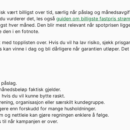
isk vært billigst over tid, særlig når påslag og månedsavgif
 du vurderer det, les også
guiden om billigste fastpris strø
gst hver måned. Den blir mest relevant når spotprisen ligger
 den i en fotnote.
t med topplisten over. Hvis du vil ha lav risiko, sjekk prisga
kan vinne i dag og bli dårligere når garantien utløper. Det 
 påslag.
ånedsbeløp faktisk gjelder.
hvis du vil kunne bytte raskt.
ening, organisasjon eller særskilt kundegruppe.
ggere enn forskudd for mange husholdninger.
m og nettleie kan gjøre regningen enklere å følge.
s til når kampanjen er over.