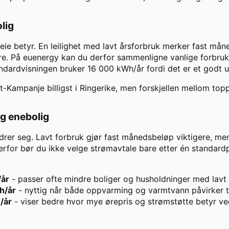
olig
leie betyr. En leilighet med lavt årsforbruk merker fast m
e. På euenergy kan du derfor sammenligne vanlige forbruks
andardvisningen bruker
16 000
kWh/år fordi det er et godt 
t-Kampanje
billigst i
Ringerike
, men forskjellen mellom topp
og enebolig
drer seg. Lavt forbruk gjør fast månedsbeløp viktigere, men
rfor bør du ikke velge strømavtale bare etter én standardpr
/år
- passer ofte mindre boliger og husholdninger med lav
h/år
- nyttig når både oppvarming og varmtvann påvirker t
/år
- viser bedre hvor mye ørepris og strømstøtte betyr ve