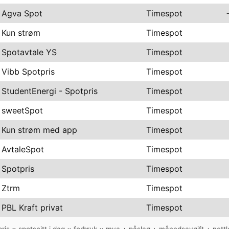
Agva Spot
Timespot
Kun strøm
Timespot
Spotavtale YS
Timespot
Vibb Spotpris
Timespot
StudentEnergi - Spotpris
Timespot
sweetSpot
Timespot
Kun strøm med app
Timespot
AvtaleSpot
Timespot
Spotpris
Timespot
Ztrm
Timespot
PBL Kraft privat
Timespot
lpris = spotsnitt i dag × forbruk × mva + påslag + månedsavgift + nettle