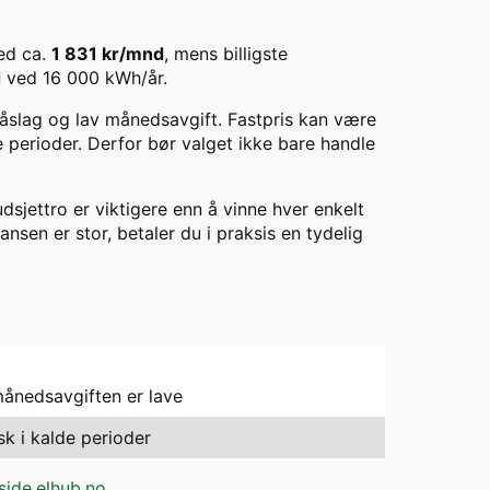
d ca.
1 831
kr/mnd
, mens billigste
d
ved
16 000
kWh/år.
 påslag og lav månedsavgift. Fastpris kan være
de perioder. Derfor bør valget ikke bare handle
dsjettro er viktigere enn å vinne hver enkelt
ransen er stor, betaler du i praksis en tydelig
månedsavgiften er lave
sk i kalde perioder
side.elhub.no
.