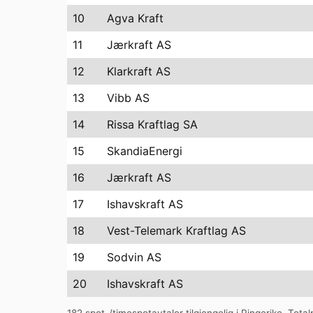
10
Agva Kraft
11
Jærkraft AS
12
Klarkraft AS
13
Vibb AS
14
Rissa Kraftlag SA
15
SkandiaEnergi
16
Jærkraft AS
17
Ishavskraft AS
18
Vest-Telemark Kraftlag AS
19
Sodvin AS
20
Ishavskraft AS
182
spot-/timespotavtaler tilgjengelig i
Ringerike
. Tota