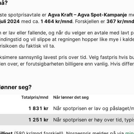
 nå?
igste spotprisavtale er
Agva Kraft
–
Agva Spot-Kampanje
me
juli 2024
med ca.
1 464
kr/mnd
. Forskjellen er
367
kr/mn
er lav eller fallende, og når du velger en avtale med lavt
 bindingstid og vil slippe at regningen hopper like mye i kal
ikoen du faktisk vil ta.
imere sannsynlig lavest pris over tid. Velg fastpris hvis bu
len over, er forutsigbarheten billigere enn vanlig. Hvis diffe
lønner seg?
Totalpris/mnd
Når lønner det seg
1 831
kr
Når spotprisen er lav og påslaget/
1 251
kr
Når spotprisen er høy over tid, typi
lligst
(
580
kr/mnd forskjell). Norgespris meldes på via
min