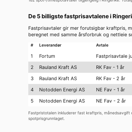
De 5 billigste fastprisavtalene i
Ringer
Fastprisavtaler gir mer forutsigbar kraftpris, m
beregnet med samme årsforbruk og nettleie so
#
Leverandør
Avtale
1
Fortum
Fastprisavtale j
2
Rauland Kraft AS
RK Fav - 1 år
3
Rauland Kraft AS
RK Fav - 2 år
4
Notodden Energi AS
NE Fav - 1 år
5
Notodden Energi AS
NE Fav - 2 år
Fastpristotalen inkluderer fast kraftpris, månedsavgift o
spotprisgrunnlaget.