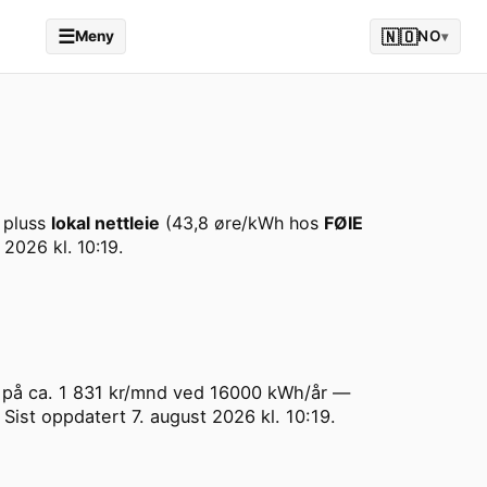
☰
🇳🇴
Meny
NO
▾
 pluss
lokal nettleie
(
43,8
øre/kWh hos
FØIE
 2026 kl. 10:19
.
ris på ca. 1 831 kr/mnd ved 16000 kWh/år —
 Sist oppdatert 7. august 2026 kl. 10:19.