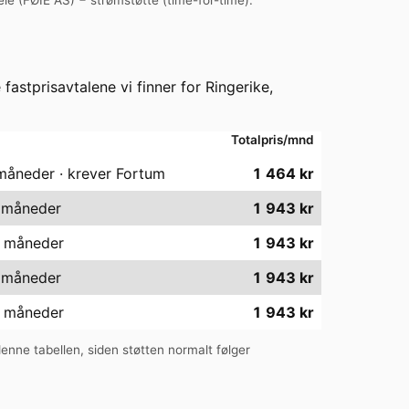
e fastprisavtalene vi finner for
Ringerike
,
Totalpris/mnd
 måneder · krever Fortum
1 464
kr
2 måneder
1 943
kr
4 måneder
1 943
kr
2 måneder
1 943
kr
4 måneder
1 943
kr
 denne tabellen, siden støtten normalt følger