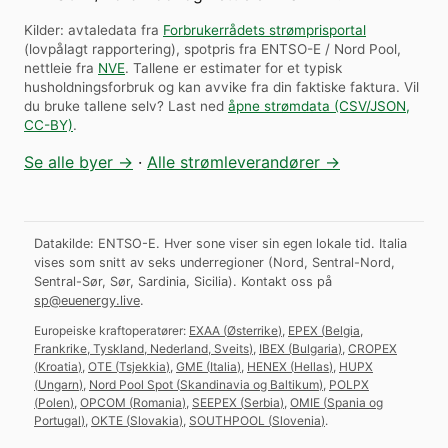
Kilder: avtaledata fra
Forbrukerrådets strømprisportal
(lovpålagt rapportering), spotpris fra ENTSO-E / Nord Pool,
nettleie fra
NVE
. Tallene er estimater for et typisk
husholdningsforbruk og kan avvike fra din faktiske faktura.
Vil
du bruke tallene selv? Last ned
åpne strømdata (CSV/JSON,
CC-BY)
.
Se alle byer →
·
Alle strømleverandører →
Datakilde: ENTSO-E. Hver sone viser sin egen lokale tid. Italia
vises som snitt av seks underregioner (Nord, Sentral-Nord,
Sentral-Sør, Sør, Sardinia, Sicilia).
Kontakt oss på
sp@euenergy.live
.
Europeiske kraftoperatører:
EXAA
(
Østerrike
)
,
EPEX
(
Belgia,
Frankrike, Tyskland, Nederland, Sveits
)
,
IBEX
(
Bulgaria
)
,
CROPEX
(
Kroatia
)
,
OTE
(
Tsjekkia
)
,
GME
(
Italia
)
,
HENEX
(
Hellas
)
,
HUPX
(
Ungarn
)
,
Nord Pool Spot
(
Skandinavia og Baltikum
)
,
POLPX
(
Polen
)
,
OPCOM
(
Romania
)
,
SEEPEX
(
Serbia
)
,
OMIE
(
Spania og
Portugal
)
,
OKTE
(
Slovakia
)
,
SOUTHPOOL
(
Slovenia
)
.