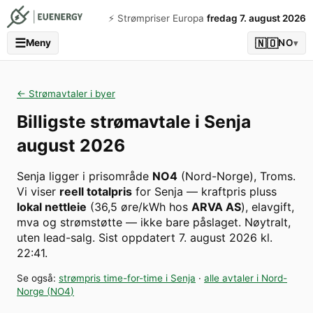
⚡️ Strømpriser Europa
fredag 7. august 2026
☰
🇳🇴
Meny
NO
▾
← Strømavtaler i byer
Billigste strømavtale i
Senja
august 2026
Senja
ligger i prisområde
NO4
(
Nord-Norge
)
,
Troms
.
Vi viser
reell totalpris
for
Senja
— kraftpris pluss
lokal nettleie
(
36,5
øre/kWh hos
ARVA AS
), elavgift,
mva og strømstøtte — ikke bare påslaget. Nøytralt,
uten lead-salg.
Sist oppdatert
7. august 2026 kl.
22:41
.
Se også:
strømpris time-for-time i
Senja
·
alle avtaler i
Nord-
Norge
(
NO4
)