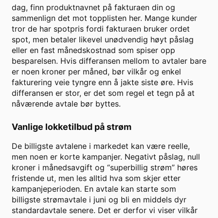
dag, finn produktnavnet på fakturaen din og
sammenlign det mot topplisten her. Mange kunder
tror de har spotpris fordi fakturaen bruker ordet
spot, men betaler likevel unødvendig høyt påslag
eller en fast månedskostnad som spiser opp
besparelsen. Hvis differansen mellom to avtaler bare
er noen kroner per måned, bør vilkår og enkel
fakturering veie tyngre enn å jakte siste øre. Hvis
differansen er stor, er det som regel et tegn på at
nåværende avtale bør byttes.
Vanlige lokketilbud på strøm
De billigste avtalene i markedet kan være reelle,
men noen er korte kampanjer. Negativt påslag, null
kroner i månedsavgift og “superbillig strøm” høres
fristende ut, men les alltid hva som skjer etter
kampanjeperioden. En avtale kan starte som
billigste strømavtale i juni og bli en middels dyr
standardavtale senere. Det er derfor vi viser vilkår