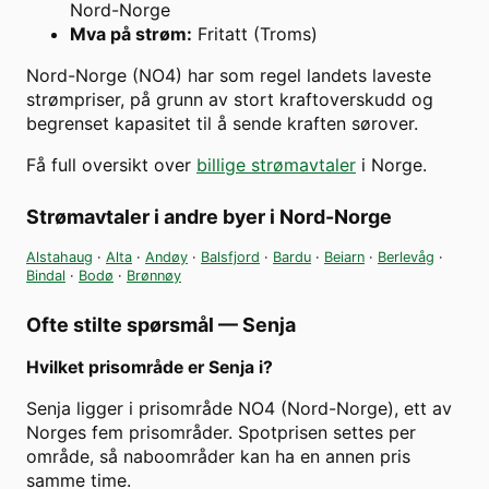
Nord-Norge
Mva på strøm
:
Fritatt (Troms)
Nord-Norge (NO4) har som regel landets laveste
strømpriser, på grunn av stort kraftoverskudd og
begrenset kapasitet til å sende kraften sørover.
Få full oversikt over
billige strømavtaler
i Norge.
Strømavtaler i andre byer i
Nord-Norge
Alstahaug
·
Alta
·
Andøy
·
Balsfjord
·
Bardu
·
Beiarn
·
Berlevåg
·
Bindal
·
Bodø
·
Brønnøy
Ofte stilte spørsmål —
Senja
Hvilket prisområde er Senja i?
Senja ligger i prisområde NO4 (Nord-Norge), ett av
Norges fem prisområder. Spotprisen settes per
område, så naboområder kan ha en annen pris
samme time.