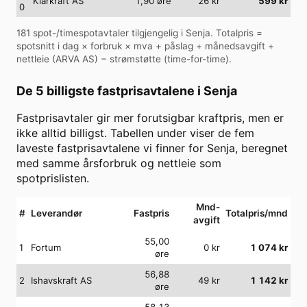
Klarkraft AS
1,90
øre
26
kr
599
kr
0
181
spot-/timespotavtaler tilgjengelig i
Senja
. Totalpris =
spotsnitt i dag × forbruk × mva + påslag + månedsavgift +
nettleie (
ARVA AS
) − strømstøtte (time-for-time).
De 5 billigste fastprisavtalene i
Senja
Fastprisavtaler gir mer forutsigbar kraftpris, men er
ikke alltid billigst. Tabellen under viser de fem
laveste fastprisavtalene vi finner for
Senja
, beregnet
med samme årsforbruk og nettleie som
spotprislisten.
Mnd-
#
Leverandør
Fastpris
Totalpris/mnd
avgift
55,00
1
Fortum
0
kr
1 074
kr
øre
56,88
2
Ishavskraft AS
49
kr
1 142
kr
øre
58,13