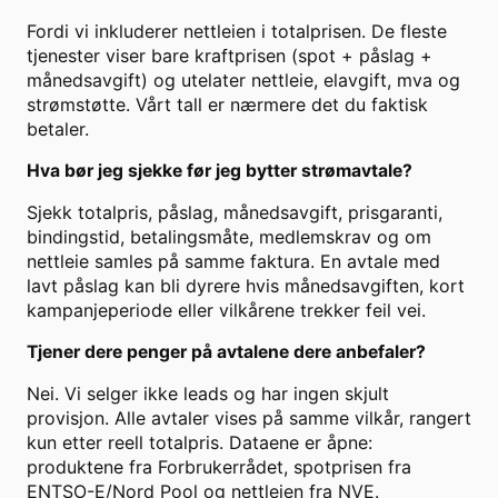
Fordi vi inkluderer nettleien i totalprisen. De fleste
tjenester viser bare kraftprisen (spot + påslag +
månedsavgift) og utelater nettleie, elavgift, mva og
strømstøtte. Vårt tall er nærmere det du faktisk
betaler.
Hva bør jeg sjekke før jeg bytter strømavtale?
Sjekk totalpris, påslag, månedsavgift, prisgaranti,
bindingstid, betalingsmåte, medlemskrav og om
nettleie samles på samme faktura. En avtale med
lavt påslag kan bli dyrere hvis månedsavgiften, kort
kampanjeperiode eller vilkårene trekker feil vei.
Tjener dere penger på avtalene dere anbefaler?
Nei. Vi selger ikke leads og har ingen skjult
provisjon. Alle avtaler vises på samme vilkår, rangert
kun etter reell totalpris. Dataene er åpne:
produktene fra Forbrukerrådet, spotprisen fra
ENTSO-E/Nord Pool og nettleien fra NVE.