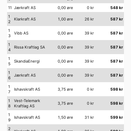
11
Jærkraft AS
0,00
øre
0
kr
548
kr
1
Klarkraft AS
1,00
øre
26
kr
587
kr
2
1
Vibb AS
0,00
øre
39
kr
587
kr
3
1
Rissa Kraftlag SA
0,00
øre
39
kr
587
kr
4
1
SkandiaEnergi
0,00
øre
39
kr
587
kr
5
1
Jærkraft AS
0,00
øre
39
kr
587
kr
6
1
Ishavskraft AS
3,75
øre
0
kr
598
kr
7
1
Vest-Telemark
3,75
øre
0
kr
598
kr
8
Kraftlag AS
1
Ishavskraft AS
1,50
øre
31
kr
599
kr
9
2