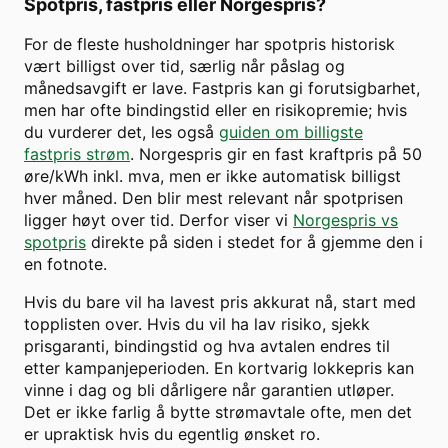
Spotpris, fastpris eller Norgespris?
For de fleste husholdninger har spotpris historisk
vært billigst over tid, særlig når påslag og
månedsavgift er lave. Fastpris kan gi forutsigbarhet,
men har ofte bindingstid eller en risikopremie; hvis
du vurderer det, les også
guiden om billigste
fastpris strøm
. Norgespris gir en fast kraftpris på 50
øre/kWh inkl. mva, men er ikke automatisk billigst
hver måned. Den blir mest relevant når spotprisen
ligger høyt over tid. Derfor viser vi
Norgespris vs
spotpris
direkte på siden i stedet for å gjemme den i
en fotnote.
Hvis du bare vil ha lavest pris akkurat nå, start med
topplisten over. Hvis du vil ha lav risiko, sjekk
prisgaranti, bindingstid og hva avtalen endres til
etter kampanjeperioden. En kortvarig lokkepris kan
vinne i dag og bli dårligere når garantien utløper.
Det er ikke farlig å bytte strømavtale ofte, men det
er upraktisk hvis du egentlig ønsket ro.