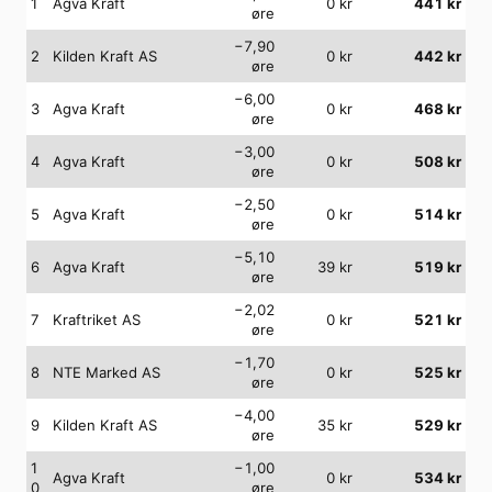
1
Agva Kraft
0
kr
441
kr
øre
−7,90
2
Kilden Kraft AS
0
kr
442
kr
øre
−6,00
3
Agva Kraft
0
kr
468
kr
øre
−3,00
4
Agva Kraft
0
kr
508
kr
øre
−2,50
5
Agva Kraft
0
kr
514
kr
øre
−5,10
6
Agva Kraft
39
kr
519
kr
øre
−2,02
7
Kraftriket AS
0
kr
521
kr
øre
−1,70
8
NTE Marked AS
0
kr
525
kr
øre
−4,00
9
Kilden Kraft AS
35
kr
529
kr
øre
1
−1,00
Agva Kraft
0
kr
534
kr
0
øre