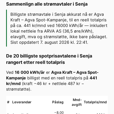
Sammenlign alle strømavtaler i
Senja
Billigste strømavtale i Senja akkurat nå er Agva
Kraft – Agva Spot-Kampanje, til en reell totalpris
på ca. 441 kr/mnd ved 16000 kWh/år — inkludert
lokal nettleie fra ARVA AS (36,5 øre/kWh),
elavgift, mva og strømstøtte, ikke bare påslaget.
Sist oppdatert 7. august 2026 kl. 22:41.
De 20 billigste spotprisavtalene i
Senja
rangert etter reell totalpris
Ved
16 000
kWh/år
er
Agva Kraft
–
Agva Spot-
Kampanje
billigst med en reell totalpris på
441
kr/mnd
(kraft
−46
kr + nettleie
487
kr −
strømstøtte).
Mnd-
#
Leverandør
Påslag
Totalpris/mnd
avgift
−8,00