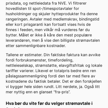
prisdata, og nettleiedata fra NVE. Vi filtrerer
hovedlisten til spot-/timespotavtaler for
husholdninger og skjuler hytteprodukter fra denne
rangeringen. Avtaler med medlemskrav, bindingstid
eller kort prisgaranti kan fortsatt vises hvis de
finnes i feeden, men vilkår må vurderes før du
bytter. Målet er ikke å kåre den mest populære
leverandøren, men å vise den billigste strømavtalen
etter sammenlignbare kostnader.
Tallene er estimater. Din faktiske faktura kan avvike
fordi forbruksmønster, timefordeling,
nettleieselskap, strømstøtte, elavgiftsfritak og lokale
tariffer varierer. Likevel er totalpris bedre enn ren
påslagssammenligning fordi den tar med flere av
kostnadene du faktisk betaler. Det er den forskjellen
vi bygger hele siden rundt. Litt nerdete, ja. Også litt
mer nyttig enn en glanset “fra-pris”.
Hva bør du vite før du velger strømavtale i