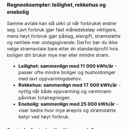
Regneeksempler: leilighet, rekkehus og
enebolig
Samme avtale kan slå ulikt ut når forbruket endrer
seg. Lavt forbruk gjør fast månedsbeløp viktigere,
mens høyt forbruk gjør påslag, elavgift, strømstøtte
og nettleie mer utslagsgivende. Derfor bør du ikke
velge strømavtale bare etter én standardprofil hvis
boligen din bruker mye mer eller mindre strøm.
Leilighet: sammenlign med 11 000 kWh/år
-
passer ofte mindre boliger og husholdninger
med lavt oppvarmingsbehov.
Rekkehus: sammenlign med 17 000 kWh/år
-
nyttig når både oppvarming og varmtvann
påvirker totalregningen.
Enebolig: sammenlign med 25 000 kWh/år
-
viser bedre hvor mye ørepris og strømstøtte
betyr ved høyt forbruk.