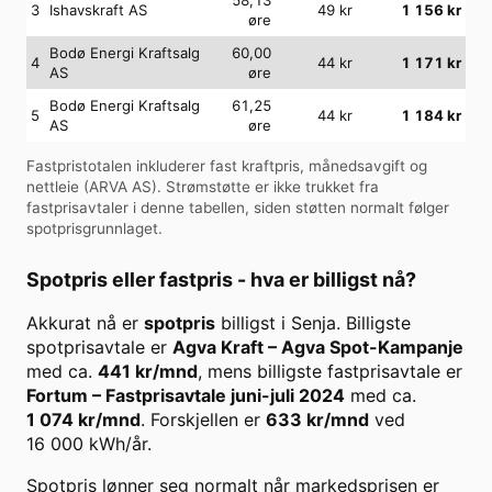
3
Ishavskraft AS
49
kr
1 156
kr
øre
Bodø Energi Kraftsalg
60,00
4
44
kr
1 171
kr
AS
øre
Bodø Energi Kraftsalg
61,25
5
44
kr
1 184
kr
AS
øre
Fastpristotalen inkluderer fast kraftpris, månedsavgift og
nettleie (
ARVA AS
). Strømstøtte er ikke trukket fra
fastprisavtaler i denne tabellen, siden støtten normalt følger
spotprisgrunnlaget.
Spotpris eller fastpris - hva er billigst nå?
Akkurat nå er
spotpris
billigst i
Senja
. Billigste
spotprisavtale er
Agva Kraft
–
Agva Spot-Kampanje
med ca.
441
kr/mnd
, mens billigste fastprisavtale er
Fortum
–
Fastprisavtale juni-juli 2024
med ca.
1 074
kr/mnd
. Forskjellen er
633
kr/mnd
ved
16 000
kWh/år.
Spotpris lønner seg normalt når markedsprisen er