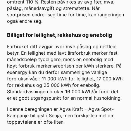
omtrent
110
%. Resten påvirkes av avgifter, mva,
påslag, månedsavgift og strømstøtte. Når
spotprisen endrer seg time for time, kan rangeringen
også endre seg.
Billigst for leilighet, rekkehus og enebolig
Forbruket ditt avgjør hvor mye påslag og nettleie
betyr. En leilighet med lavt årsforbruk merker fast
månedsbeløp tydeligere, mens en enebolig med
høyt forbruk merker øreprisen per kWh sterkere. På
euenergy kan du derfor sammenligne vanlige
forbruksnivåer: 11 000 kWh for leilighet, 17 000 kWh
for rekkehus og 25 000 kWh for enebolig.
Standardvisningen bruker
16 000
kWh/år fordi det
er et godt utgangspunkt for en normal husholdning.
I denne beregningen er
Agva Kraft
–
Agva Spot-
Kampanje
billigst i
Senja
, men forskjellen mellom
toppavtalene er ofte liten.