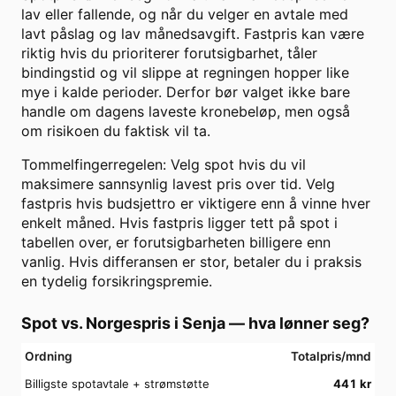
lav eller fallende, og når du velger en avtale med
lavt påslag og lav månedsavgift. Fastpris kan være
riktig hvis du prioriterer forutsigbarhet, tåler
bindingstid og vil slippe at regningen hopper like
mye i kalde perioder. Derfor bør valget ikke bare
handle om dagens laveste kronebeløp, men også
om risikoen du faktisk vil ta.
Tommelfingerregelen: Velg spot hvis du vil
maksimere sannsynlig lavest pris over tid. Velg
fastpris hvis budsjettro er viktigere enn å vinne hver
enkelt måned. Hvis fastpris ligger tett på spot i
tabellen over, er forutsigbarheten billigere enn
vanlig. Hvis differansen er stor, betaler du i praksis
en tydelig forsikringspremie.
Spot vs. Norgespris i
Senja
— hva lønner seg?
Ordning
Totalpris/mnd
Billigste spotavtale + strømstøtte
441
kr