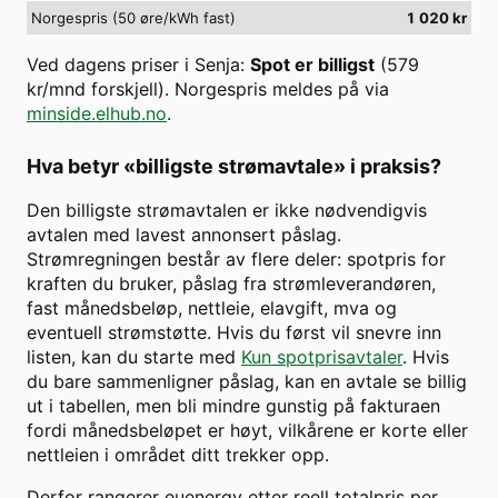
Norgespris (50 øre/kWh fast)
1 020
kr
Ved dagens priser i
Senja
:
Spot er billigst
(
579
kr/mnd forskjell). Norgespris meldes på via
minside.elhub.no
.
Hva betyr «billigste strømavtale» i praksis?
Den billigste strømavtalen er ikke nødvendigvis
avtalen med lavest annonsert påslag.
Strømregningen består av flere deler: spotpris for
kraften du bruker, påslag fra strømleverandøren,
fast månedsbeløp, nettleie, elavgift, mva og
eventuell strømstøtte. Hvis du først vil snevre inn
listen, kan du starte med
Kun spotprisavtaler
. Hvis
du bare sammenligner påslag, kan en avtale se billig
ut i tabellen, men bli mindre gunstig på fakturaen
fordi månedsbeløpet er høyt, vilkårene er korte eller
nettleien i området ditt trekker opp.
Derfor rangerer euenergy etter reell totalpris per