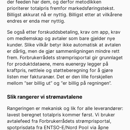
der feeden har dem, og derfor metodikken
prioriterer totalpris fremfor markedsføringstekst.
Billigst akkurat nå er nyttig. Billigst etter at vilkårene
endres er enda mer nyttig.
Se også etter forskuddsbetaling, krav om app, krav
om medlemskap og avtaler som bare gjelder nye
kunder. Slike vilkår betyr ikke automatisk at avtalen
er dårlig, men de gjør sammenligningen mindre rett
frem. Forbrukerrådets strømprisportal gir grunnlaget
for produktdataene, mens euenergy legger på
kraftpris, nettleie og støtteberegning for å gjøre
listen mer fakturanær. Det er den lille forskjellen
mellom “ser billig ut” og “er billig på regningen”.
Slik rangerer vi strømavtalene
Rangeringen er mekanisk og lik for alle leverandører:
lavest beregnet totalpris kommer først. Vi bruker
avtalefeed fra Forbrukerrådets strømprisportal,
spotprisdata fra ENTSO-E/Nord Pool via åpne