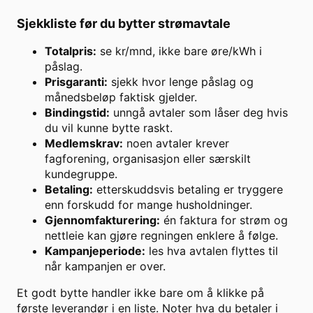
Sjekkliste før du bytter strømavtale
Totalpris:
se kr/mnd, ikke bare øre/kWh i
påslag.
Prisgaranti:
sjekk hvor lenge påslag og
månedsbeløp faktisk gjelder.
Bindingstid:
unngå avtaler som låser deg hvis
du vil kunne bytte raskt.
Medlemskrav:
noen avtaler krever
fagforening, organisasjon eller særskilt
kundegruppe.
Betaling:
etterskuddsvis betaling er tryggere
enn forskudd for mange husholdninger.
Gjennomfakturering:
én faktura for strøm og
nettleie kan gjøre regningen enklere å følge.
Kampanjeperiode:
les hva avtalen flyttes til
når kampanjen er over.
Et godt bytte handler ikke bare om å klikke på
første leverandør i en liste. Noter hva du betaler i