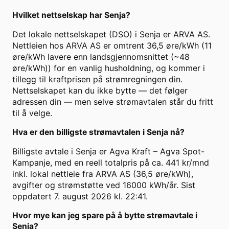
Hvilket nettselskap har Senja?
Det lokale nettselskapet (DSO) i Senja er ARVA AS.
Nettleien hos ARVA AS er omtrent 36,5 øre/kWh (11
øre/kWh lavere enn landsgjennomsnittet (~48
øre/kWh)) for en vanlig husholdning, og kommer i
tillegg til kraftprisen på strømregningen din.
Nettselskapet kan du ikke bytte — det følger
adressen din — men selve strømavtalen står du fritt
til å velge.
Hva er den billigste strømavtalen i Senja nå?
Billigste avtale i Senja er Agva Kraft – Agva Spot-
Kampanje, med en reell totalpris på ca. 441 kr/mnd
inkl. lokal nettleie fra ARVA AS (36,5 øre/kWh),
avgifter og strømstøtte ved 16000 kWh/år. Sist
oppdatert 7. august 2026 kl. 22:41.
Hvor mye kan jeg spare på å bytte strømavtale i
Senja?