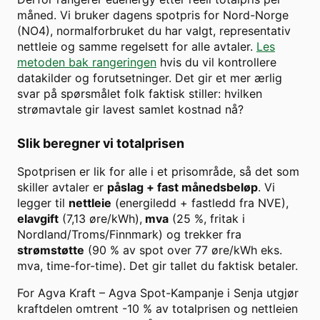
måned. Vi bruker dagens spotpris for
Nord-Norge
(
NO4
), normalforbruket du har valgt, representativ
nettleie og samme regelsett for alle avtaler.
Les
metoden bak rangeringen
hvis du vil kontrollere
datakilder og forutsetninger. Det gir et mer ærlig
svar på spørsmålet folk faktisk stiller: hvilken
strømavtale gir lavest samlet kostnad nå?
Slik beregner vi totalprisen
Spotprisen er lik for alle i et prisområde, så det som
skiller avtaler er
påslag + fast månedsbeløp
. Vi
legger til
nettleie
(energiledd + fastledd fra NVE),
elavgift
(7,13 øre/kWh),
mva
(25 %, fritak i
Nordland/Troms/Finnmark) og trekker fra
strømstøtte
(90 % av spot over
77
øre/kWh eks.
mva, time-for-time). Det gir tallet du faktisk betaler.
For
Agva Kraft
–
Agva Spot-Kampanje
i
Senja
utgjør
kraftdelen omtrent
-10
% av totalprisen og nettleien