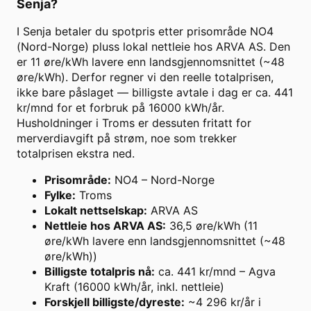
Senja
?
I Senja betaler du spotpris etter prisområde NO4
(Nord-Norge) pluss lokal nettleie hos ARVA AS. Den
er 11 øre/kWh lavere enn landsgjennomsnittet (~48
øre/kWh). Derfor regner vi den reelle totalprisen,
ikke bare påslaget — billigste avtale i dag er ca. 441
kr/mnd for et forbruk på 16000 kWh/år.
Husholdninger i Troms er dessuten fritatt for
merverdiavgift på strøm, noe som trekker
totalprisen ekstra ned.
Prisområde
:
NO4 – Nord-Norge
Fylke
:
Troms
Lokalt nettselskap
:
ARVA AS
Nettleie hos ARVA AS
:
36,5 øre/kWh (11
øre/kWh lavere enn landsgjennomsnittet (~48
øre/kWh))
Billigste totalpris nå
:
ca. 441 kr/mnd – Agva
Kraft (16000 kWh/år, inkl. nettleie)
Forskjell billigste/dyreste
:
~4 296 kr/år i