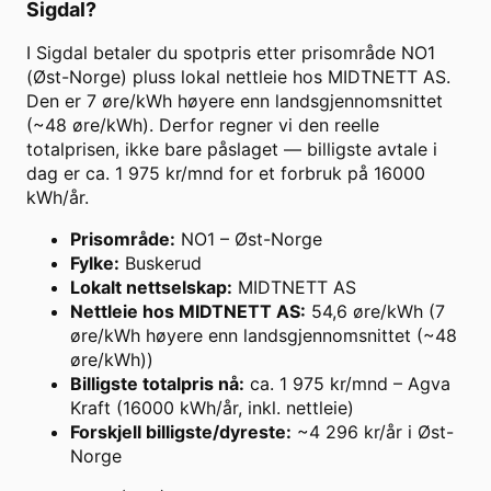
Sigdal
?
I Sigdal betaler du spotpris etter prisområde NO1
(Øst-Norge) pluss lokal nettleie hos MIDTNETT AS.
Den er 7 øre/kWh høyere enn landsgjennomsnittet
(~48 øre/kWh). Derfor regner vi den reelle
totalprisen, ikke bare påslaget — billigste avtale i
dag er ca. 1 975 kr/mnd for et forbruk på 16000
kWh/år.
Prisområde
:
NO1 – Øst-Norge
Fylke
:
Buskerud
Lokalt nettselskap
:
MIDTNETT AS
Nettleie hos MIDTNETT AS
:
54,6 øre/kWh (7
øre/kWh høyere enn landsgjennomsnittet (~48
øre/kWh))
Billigste totalpris nå
:
ca. 1 975 kr/mnd – Agva
Kraft (16000 kWh/år, inkl. nettleie)
Forskjell billigste/dyreste
:
~4 296 kr/år i Øst-
Norge