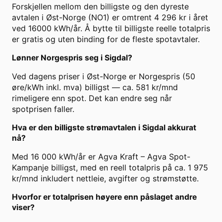
Forskjellen mellom den billigste og den dyreste
avtalen i Øst-Norge (NO1) er omtrent 4 296 kr i året
ved 16000 kWh/år. Å bytte til billigste reelle totalpris
er gratis og uten binding for de fleste spotavtaler.
Lønner Norgespris seg i Sigdal?
Ved dagens priser i Øst-Norge er Norgespris (50
øre/kWh inkl. mva) billigst — ca. 581 kr/mnd
rimeligere enn spot. Det kan endre seg når
spotprisen faller.
Hva er den billigste strømavtalen i Sigdal akkurat
nå?
Med 16 000 kWh/år er Agva Kraft – Agva Spot-
Kampanje billigst, med en reell totalpris på ca. 1 975
kr/mnd inkludert nettleie, avgifter og strømstøtte.
Hvorfor er totalprisen høyere enn påslaget andre
viser?