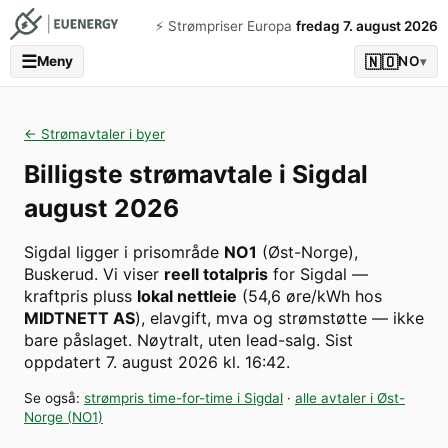
⚡️ Strømpriser Europa
fredag 7. august 2026
☰
🇳🇴
Meny
NO
▾
← Strømavtaler i byer
Billigste strømavtale i
Sigdal
august 2026
Sigdal
ligger i prisområde
NO1
(
Øst-Norge
)
,
Buskerud
. Vi viser
reell totalpris
for
Sigdal
—
kraftpris pluss
lokal nettleie
(
54,6
øre/kWh hos
MIDTNETT AS
), elavgift, mva og strømstøtte — ikke
bare påslaget. Nøytralt, uten lead-salg.
Sist
oppdatert
7. august 2026 kl. 16:42
.
Se også:
strømpris time-for-time i
Sigdal
·
alle avtaler i
Øst-
Norge
(
NO1
)