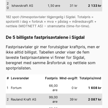
2
Ishavskraft AS
1,50
øre
31
kr
2 133
kr
0
182
spot-/timespotavtaler tilgjengelig i
Sigdal
. Totalpris =
spotsnitt i dag × forbruk × mva + påslag + månedsavgift +
nettleie (
MIDTNETT AS
) − strømstøtte (time-for-time).
De 5 billigste fastprisavtalene i
Sigdal
Fastprisavtaler gir mer forutsigbar kraftpris, men er
ikke alltid billigst. Tabellen under viser de fem
laveste fastprisavtalene vi finner for
Sigdal
,
beregnet med samme årsforbruk og nettleie som
spotprislisten.
#
Leverandør
Fastpris
Mnd-avgift
Totalpris/mnd
66,00
1
Fortum
0
kr
1 608
kr
øre
99,00
2
Rauland Kraft AS
39
kr
2 087
kr
øre