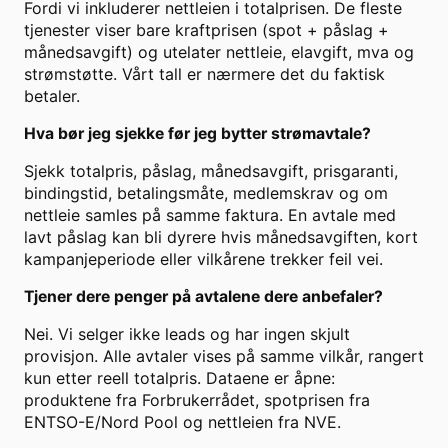
Fordi vi inkluderer nettleien i totalprisen. De fleste
tjenester viser bare kraftprisen (spot + påslag +
månedsavgift) og utelater nettleie, elavgift, mva og
strømstøtte. Vårt tall er nærmere det du faktisk
betaler.
Hva bør jeg sjekke før jeg bytter strømavtale?
Sjekk totalpris, påslag, månedsavgift, prisgaranti,
bindingstid, betalingsmåte, medlemskrav og om
nettleie samles på samme faktura. En avtale med
lavt påslag kan bli dyrere hvis månedsavgiften, kort
kampanjeperiode eller vilkårene trekker feil vei.
Tjener dere penger på avtalene dere anbefaler?
Nei. Vi selger ikke leads og har ingen skjult
provisjon. Alle avtaler vises på samme vilkår, rangert
kun etter reell totalpris. Dataene er åpne:
produktene fra Forbrukerrådet, spotprisen fra
ENTSO-E/Nord Pool og nettleien fra NVE.