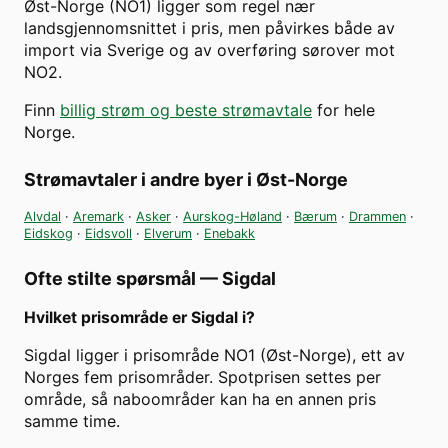
Øst-Norge (NO1) ligger som regel nær
landsgjennomsnittet i pris, men påvirkes både av
import via Sverige og av overføring sørover mot
NO2.
Finn
billig strøm og beste strømavtale
for hele
Norge.
Strømavtaler i andre byer i
Øst-Norge
Alvdal
·
Aremark
·
Asker
·
Aurskog-Høland
·
Bærum
·
Drammen
·
Eidskog
·
Eidsvoll
·
Elverum
·
Enebakk
Ofte stilte spørsmål —
Sigdal
Hvilket prisområde er Sigdal i?
Sigdal ligger i prisområde NO1 (Øst-Norge), ett av
Norges fem prisområder. Spotprisen settes per
område, så naboområder kan ha en annen pris
samme time.