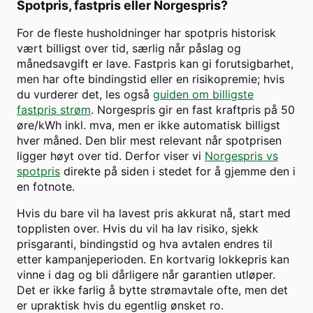
Spotpris, fastpris eller Norgespris?
For de fleste husholdninger har spotpris historisk
vært billigst over tid, særlig når påslag og
månedsavgift er lave. Fastpris kan gi forutsigbarhet,
men har ofte bindingstid eller en risikopremie; hvis
du vurderer det, les også
guiden om billigste
fastpris strøm
. Norgespris gir en fast kraftpris på 50
øre/kWh inkl. mva, men er ikke automatisk billigst
hver måned. Den blir mest relevant når spotprisen
ligger høyt over tid. Derfor viser vi
Norgespris vs
spotpris
direkte på siden i stedet for å gjemme den i
en fotnote.
Hvis du bare vil ha lavest pris akkurat nå, start med
topplisten over. Hvis du vil ha lav risiko, sjekk
prisgaranti, bindingstid og hva avtalen endres til
etter kampanjeperioden. En kortvarig lokkepris kan
vinne i dag og bli dårligere når garantien utløper.
Det er ikke farlig å bytte strømavtale ofte, men det
er upraktisk hvis du egentlig ønsket ro.