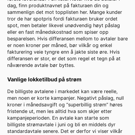
dag, finn produktnavnet på fakturaen din og
sammenlign det mot topplisten her. Mange kunder
tror de har spotpris fordi fakturaen bruker ordet
spot, men betaler likevel unødvendig høyt påslag
eller en fast månedskostnad som spiser opp
besparelsen. Hvis differansen mellom to avtaler bare
er noen kroner per måned, bør vilkår og enkel
fakturering veie tyngre enn å jakte siste øre. Hvis
differansen er stor, er det som regel et tegn på at
nåværende avtale bør byttes.
Vanlige lokketilbud på strøm
De billigste avtalene i markedet kan være reelle,
men noen er korte kampanjer. Negativt påslag, null
kroner i månedsavgift og “superbillig strøm” høres
fristende ut, men les alltid hva som skjer etter
kampanjeperioden. En avtale kan starte som
billigste strømavtale i juni og bli en middels dyr
standardavtale senere. Det er derfor vi viser vilkår