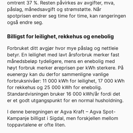
omtrent
37
%. Resten påvirkes av avgifter, mva,
påslag, månedsavgift og strømstøtte. Når
spotprisen endrer seg time for time, kan rangeringen
også endre seg.
Billigst for leilighet, rekkehus og enebolig
Forbruket ditt avgjør hvor mye påslag og nettleie
betyr. En leilighet med lavt årsforbruk merker fast
månedsbeløp tydeligere, mens en enebolig med
høyt forbruk merker øreprisen per kWh sterkere. På
euenergy kan du derfor sammenligne vanlige
forbruksnivåer: 11 000 kWh for leilighet, 17 000 kWh
for rekkehus og 25 000 kWh for enebolig.
Standardvisningen bruker
16 000
kWh/år fordi det
er et godt utgangspunkt for en normal husholdning.
I denne beregningen er
Agva Kraft
–
Agva Spot-
Kampanje
billigst i
Sigdal
, men forskjellen mellom
toppavtalene er ofte liten.