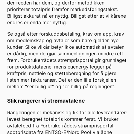
der feeden har dem, og derfor metodikken
prioriterer totalpris fremfor markedsføringstekst.
Billigst akkurat nå er nyttig. Billigst etter at vilkårene
endres er enda mer nyttig.
Se også etter forskuddsbetaling, krav om app, krav
om medlemskap og avtaler som bare gjelder nye
kunder. Slike vilkår betyr ikke automatisk at avtalen
er dårlig, men de gjør sammenligningen mindre rett
frem. Forbrukerrådets strømprisportal gir grunnlaget
for produktdataene, mens euenergy legger på
kraftpris, nettleie og støtteberegning for å gjøre
listen mer fakturanær. Det er den lille forskjellen
mellom “ser billig ut” og “er billig på regningen”.
Slik rangerer vi strømavtalene
Rangeringen er mekanisk og lik for alle leverandører:
lavest beregnet totalpris kommer først. Vi bruker
avtalefeed fra Forbrukerrådets strømprisportal,
spotprisdata fra ENTSO-E/Nord Pool via åpne