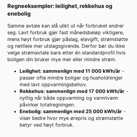
Regneeksempler: leilighet, rekkehus og
enebolig
Samme avtale kan slå ulikt ut når forbruket endrer
seg. Lavt forbruk gjør fast månedsbeløp viktigere,
mens høyt forbruk gjør påslag, elavgift, strømstøtte
og nettleie mer utslagsgivende. Derfor bør du ikke
velge strømavtale bare etter én standardprofil hvis
boligen din bruker mye mer eller mindre strøm.
Leilighet: sammenlign med 11 000 kWh/år
-
passer ofte mindre boliger og husholdninger
med lavt oppvarmingsbehov.
Rekkehus: sammenlign med 17 000 kWh/år
-
nyttig når både oppvarming og varmtvann
påvirker totalregningen.
Enebolig: sammenlign med 25 000 kWh/år
-
viser bedre hvor mye ørepris og strømstøtte
betyr ved høyt forbruk.