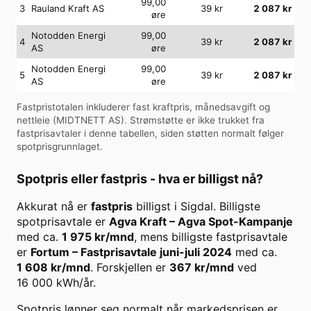
99,00
3
Rauland Kraft AS
39
kr
2 087
kr
øre
Notodden Energi
99,00
4
39
kr
2 087
kr
AS
øre
Notodden Energi
99,00
5
39
kr
2 087
kr
AS
øre
Fastpristotalen inkluderer fast kraftpris, månedsavgift og
nettleie (
MIDTNETT AS
). Strømstøtte er ikke trukket fra
fastprisavtaler i denne tabellen, siden støtten normalt følger
spotprisgrunnlaget.
Spotpris eller fastpris - hva er billigst nå?
Akkurat nå er
fastpris
billigst i
Sigdal
. Billigste
spotprisavtale er
Agva Kraft
–
Agva Spot-Kampanje
med ca.
1 975
kr/mnd
, mens billigste fastprisavtale
er
Fortum
–
Fastprisavtale juni-juli 2024
med ca.
1 608
kr/mnd
. Forskjellen er
367
kr/mnd
ved
16 000
kWh/år.
Spotpris lønner seg normalt når markedsprisen er