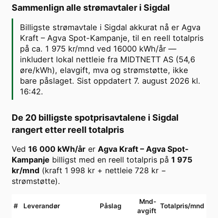
Sammenlign alle strømavtaler i
Sigdal
Billigste strømavtale i Sigdal akkurat nå er Agva
Kraft – Agva Spot-Kampanje, til en reell totalpris
på ca. 1 975 kr/mnd ved 16000 kWh/år —
inkludert lokal nettleie fra MIDTNETT AS (54,6
øre/kWh), elavgift, mva og strømstøtte, ikke
bare påslaget. Sist oppdatert 7. august 2026 kl.
16:42.
De 20 billigste spotprisavtalene i
Sigdal
rangert etter reell totalpris
Ved
16 000
kWh/år
er
Agva Kraft
–
Agva Spot-
Kampanje
billigst med en reell totalpris på
1 975
kr/mnd
(kraft
1 998
kr + nettleie
728
kr −
strømstøtte).
Mnd-
#
Leverandør
Påslag
Totalpris/mnd
avgift