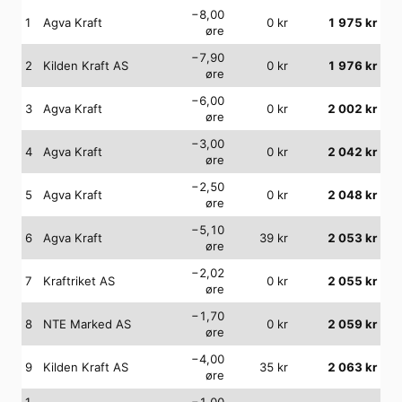
−8,00
1
Agva Kraft
0
kr
1 975
kr
øre
−7,90
2
Kilden Kraft AS
0
kr
1 976
kr
øre
−6,00
3
Agva Kraft
0
kr
2 002
kr
øre
−3,00
4
Agva Kraft
0
kr
2 042
kr
øre
−2,50
5
Agva Kraft
0
kr
2 048
kr
øre
−5,10
6
Agva Kraft
39
kr
2 053
kr
øre
−2,02
7
Kraftriket AS
0
kr
2 055
kr
øre
−1,70
8
NTE Marked AS
0
kr
2 059
kr
øre
−4,00
9
Kilden Kraft AS
35
kr
2 063
kr
øre
1
−1,00