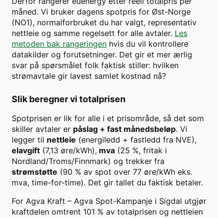
Derfor rangerer euenergy etter reell totalpris per
måned. Vi bruker dagens spotpris for
Øst-Norge
(
NO1
), normalforbruket du har valgt, representativ
nettleie og samme regelsett for alle avtaler.
Les
metoden bak rangeringen
hvis du vil kontrollere
datakilder og forutsetninger. Det gir et mer ærlig
svar på spørsmålet folk faktisk stiller: hvilken
strømavtale gir lavest samlet kostnad nå?
Slik beregner vi totalprisen
Spotprisen er lik for alle i et prisområde, så det som
skiller avtaler er
påslag + fast månedsbeløp
. Vi
legger til
nettleie
(energiledd + fastledd fra NVE),
elavgift
(7,13 øre/kWh),
mva
(25 %, fritak i
Nordland/Troms/Finnmark) og trekker fra
strømstøtte
(90 % av spot over
77
øre/kWh eks.
mva, time-for-time). Det gir tallet du faktisk betaler.
For
Agva Kraft
–
Agva Spot-Kampanje
i
Sigdal
utgjør
kraftdelen omtrent
101
% av totalprisen og nettleien