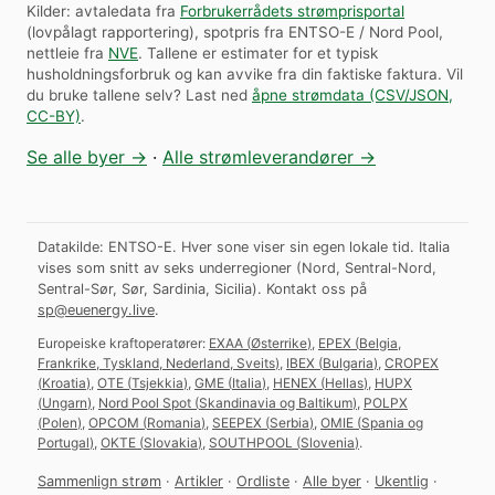
Kilder: avtaledata fra
Forbrukerrådets strømprisportal
(lovpålagt rapportering), spotpris fra ENTSO-E / Nord Pool,
nettleie fra
NVE
. Tallene er estimater for et typisk
husholdningsforbruk og kan avvike fra din faktiske faktura.
Vil
du bruke tallene selv? Last ned
åpne strømdata (CSV/JSON,
CC-BY)
.
Se alle byer →
·
Alle strømleverandører →
Datakilde: ENTSO-E. Hver sone viser sin egen lokale tid. Italia
vises som snitt av seks underregioner (Nord, Sentral-Nord,
Sentral-Sør, Sør, Sardinia, Sicilia).
Kontakt oss på
sp@euenergy.live
.
Europeiske kraftoperatører:
EXAA
(
Østerrike
)
,
EPEX
(
Belgia,
Frankrike, Tyskland, Nederland, Sveits
)
,
IBEX
(
Bulgaria
)
,
CROPEX
(
Kroatia
)
,
OTE
(
Tsjekkia
)
,
GME
(
Italia
)
,
HENEX
(
Hellas
)
,
HUPX
(
Ungarn
)
,
Nord Pool Spot
(
Skandinavia og Baltikum
)
,
POLPX
(
Polen
)
,
OPCOM
(
Romania
)
,
SEEPEX
(
Serbia
)
,
OMIE
(
Spania og
Portugal
)
,
OKTE
(
Slovakia
)
,
SOUTHPOOL
(
Slovenia
)
.
Sammenlign strøm
·
Artikler
·
Ordliste
·
Alle byer
·
Ukentlig
·