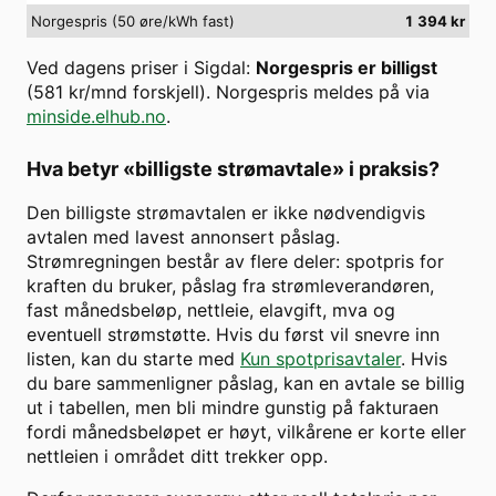
Norgespris (50 øre/kWh fast)
1 394
kr
Ved dagens priser i
Sigdal
:
Norgespris er billigst
(
581
kr/mnd forskjell). Norgespris meldes på via
minside.elhub.no
.
Hva betyr «billigste strømavtale» i praksis?
Den billigste strømavtalen er ikke nødvendigvis
avtalen med lavest annonsert påslag.
Strømregningen består av flere deler: spotpris for
kraften du bruker, påslag fra strømleverandøren,
fast månedsbeløp, nettleie, elavgift, mva og
eventuell strømstøtte. Hvis du først vil snevre inn
listen, kan du starte med
Kun spotprisavtaler
. Hvis
du bare sammenligner påslag, kan en avtale se billig
ut i tabellen, men bli mindre gunstig på fakturaen
fordi månedsbeløpet er høyt, vilkårene er korte eller
nettleien i området ditt trekker opp.