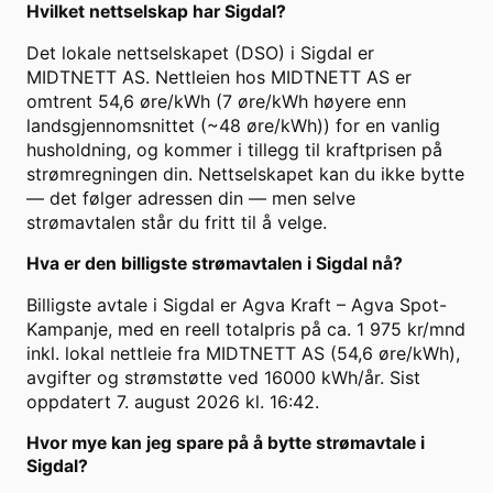
Hvilket nettselskap har Sigdal?
Det lokale nettselskapet (DSO) i Sigdal er
MIDTNETT AS. Nettleien hos MIDTNETT AS er
omtrent 54,6 øre/kWh (7 øre/kWh høyere enn
landsgjennomsnittet (~48 øre/kWh)) for en vanlig
husholdning, og kommer i tillegg til kraftprisen på
strømregningen din. Nettselskapet kan du ikke bytte
— det følger adressen din — men selve
strømavtalen står du fritt til å velge.
Hva er den billigste strømavtalen i Sigdal nå?
Billigste avtale i Sigdal er Agva Kraft – Agva Spot-
Kampanje, med en reell totalpris på ca. 1 975 kr/mnd
inkl. lokal nettleie fra MIDTNETT AS (54,6 øre/kWh),
avgifter og strømstøtte ved 16000 kWh/år. Sist
oppdatert 7. august 2026 kl. 16:42.
Hvor mye kan jeg spare på å bytte strømavtale i
Sigdal?