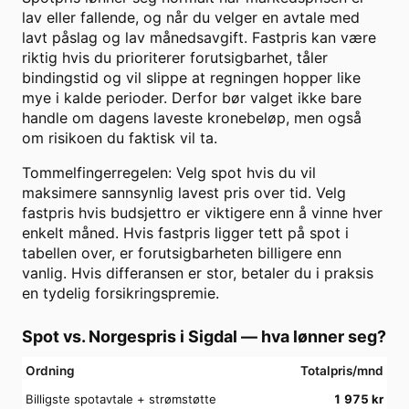
lav eller fallende, og når du velger en avtale med
lavt påslag og lav månedsavgift. Fastpris kan være
riktig hvis du prioriterer forutsigbarhet, tåler
bindingstid og vil slippe at regningen hopper like
mye i kalde perioder. Derfor bør valget ikke bare
handle om dagens laveste kronebeløp, men også
om risikoen du faktisk vil ta.
Tommelfingerregelen: Velg spot hvis du vil
maksimere sannsynlig lavest pris over tid. Velg
fastpris hvis budsjettro er viktigere enn å vinne hver
enkelt måned. Hvis fastpris ligger tett på spot i
tabellen over, er forutsigbarheten billigere enn
vanlig. Hvis differansen er stor, betaler du i praksis
en tydelig forsikringspremie.
Spot vs. Norgespris i
Sigdal
— hva lønner seg?
Ordning
Totalpris/mnd
Billigste spotavtale + strømstøtte
1 975
kr