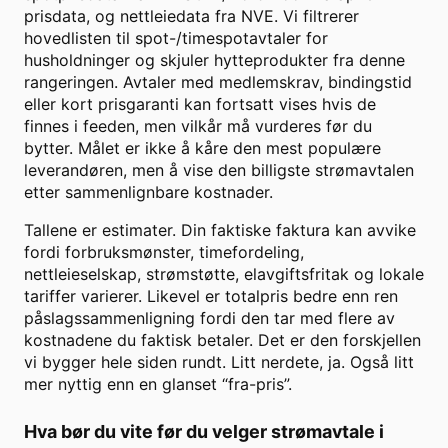
prisdata, og nettleiedata fra NVE. Vi filtrerer
hovedlisten til spot-/timespotavtaler for
husholdninger og skjuler hytteprodukter fra denne
rangeringen. Avtaler med medlemskrav, bindingstid
eller kort prisgaranti kan fortsatt vises hvis de
finnes i feeden, men vilkår må vurderes før du
bytter. Målet er ikke å kåre den mest populære
leverandøren, men å vise den billigste strømavtalen
etter sammenlignbare kostnader.
Tallene er estimater. Din faktiske faktura kan avvike
fordi forbruksmønster, timefordeling,
nettleieselskap, strømstøtte, elavgiftsfritak og lokale
tariffer varierer. Likevel er totalpris bedre enn ren
påslagssammenligning fordi den tar med flere av
kostnadene du faktisk betaler. Det er den forskjellen
vi bygger hele siden rundt. Litt nerdete, ja. Også litt
mer nyttig enn en glanset “fra-pris”.
Hva bør du vite før du velger strømavtale i