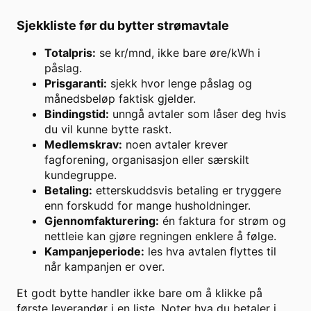
Sjekkliste før du bytter strømavtale
Totalpris:
se kr/mnd, ikke bare øre/kWh i
påslag.
Prisgaranti:
sjekk hvor lenge påslag og
månedsbeløp faktisk gjelder.
Bindingstid:
unngå avtaler som låser deg hvis
du vil kunne bytte raskt.
Medlemskrav:
noen avtaler krever
fagforening, organisasjon eller særskilt
kundegruppe.
Betaling:
etterskuddsvis betaling er tryggere
enn forskudd for mange husholdninger.
Gjennomfakturering:
én faktura for strøm og
nettleie kan gjøre regningen enklere å følge.
Kampanjeperiode:
les hva avtalen flyttes til
når kampanjen er over.
Et godt bytte handler ikke bare om å klikke på
første leverandør i en liste. Noter hva du betaler i