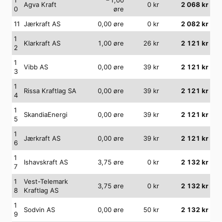
Agva Kraft
0
kr
2 068
kr
0
øre
11
Jærkraft AS
0,00
øre
0
kr
2 082
kr
1
Klarkraft AS
1,00
øre
26
kr
2 121
kr
2
1
Vibb AS
0,00
øre
39
kr
2 121
kr
3
1
Rissa Kraftlag SA
0,00
øre
39
kr
2 121
kr
4
1
SkandiaEnergi
0,00
øre
39
kr
2 121
kr
5
1
Jærkraft AS
0,00
øre
39
kr
2 121
kr
6
1
Ishavskraft AS
3,75
øre
0
kr
2 132
kr
7
1
Vest-Telemark
3,75
øre
0
kr
2 132
kr
8
Kraftlag AS
1
Sodvin AS
0,00
øre
50
kr
2 132
kr
9