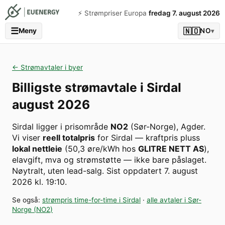
⚡️ Strømpriser Europa
fredag 7. august 2026
☰
🇳🇴
Meny
NO
▾
← Strømavtaler i byer
Billigste strømavtale i
Sirdal
august 2026
Sirdal
ligger i prisområde
NO2
(
Sør-Norge
)
,
Agder
.
Vi viser
reell totalpris
for
Sirdal
— kraftpris pluss
lokal nettleie
(
50,3
øre/kWh hos
GLITRE NETT AS
),
elavgift, mva og strømstøtte — ikke bare påslaget.
Nøytralt, uten lead-salg.
Sist oppdatert
7. august
2026 kl. 19:10
.
Se også:
strømpris time-for-time i
Sirdal
·
alle avtaler i
Sør-
Norge
(
NO2
)