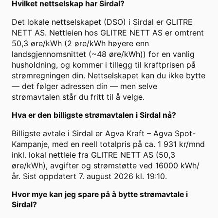
Hvilket nettselskap har Sirdal?
Det lokale nettselskapet (DSO) i Sirdal er GLITRE
NETT AS. Nettleien hos GLITRE NETT AS er omtrent
50,3 øre/kWh (2 øre/kWh høyere enn
landsgjennomsnittet (~48 øre/kWh)) for en vanlig
husholdning, og kommer i tillegg til kraftprisen på
strømregningen din. Nettselskapet kan du ikke bytte
— det følger adressen din — men selve
strømavtalen står du fritt til å velge.
Hva er den billigste strømavtalen i Sirdal nå?
Billigste avtale i Sirdal er Agva Kraft – Agva Spot-
Kampanje, med en reell totalpris på ca. 1 931 kr/mnd
inkl. lokal nettleie fra GLITRE NETT AS (50,3
øre/kWh), avgifter og strømstøtte ved 16000 kWh/
år. Sist oppdatert 7. august 2026 kl. 19:10.
Hvor mye kan jeg spare på å bytte strømavtale i
Sirdal?