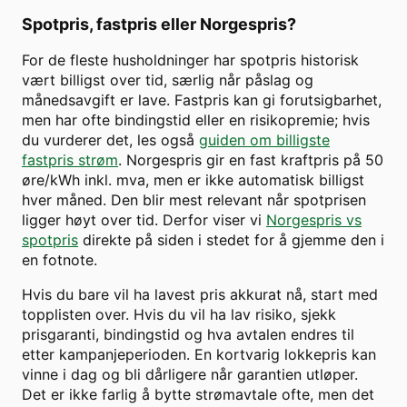
Spotpris, fastpris eller Norgespris?
For de fleste husholdninger har spotpris historisk
vært billigst over tid, særlig når påslag og
månedsavgift er lave. Fastpris kan gi forutsigbarhet,
men har ofte bindingstid eller en risikopremie; hvis
du vurderer det, les også
guiden om billigste
fastpris strøm
. Norgespris gir en fast kraftpris på 50
øre/kWh inkl. mva, men er ikke automatisk billigst
hver måned. Den blir mest relevant når spotprisen
ligger høyt over tid. Derfor viser vi
Norgespris vs
spotpris
direkte på siden i stedet for å gjemme den i
en fotnote.
Hvis du bare vil ha lavest pris akkurat nå, start med
topplisten over. Hvis du vil ha lav risiko, sjekk
prisgaranti, bindingstid og hva avtalen endres til
etter kampanjeperioden. En kortvarig lokkepris kan
vinne i dag og bli dårligere når garantien utløper.
Det er ikke farlig å bytte strømavtale ofte, men det