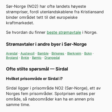
Sør-Norge (NO2) har ofte landets høyeste
strømpriser, fordi utenlandskablene fra Kristiansand
binder området tett til det europeiske
kraftmarkedet.
Se hvordan du finner
beste strømavtale
i Norge.
Strømavtaler i andre byer i
Sør-Norge
Arendal
·
Austevoll
·
Bamble
·
Birkenes
·
Bjerkreim
·
Bokn
·
Bygland
·
Bykle
·
Bømlo
·
Drangedal
Ofte stilte spørsmål —
Sirdal
Hvilket prisområde er Sirdal i?
Sirdal ligger i prisområde NO2 (Sør-Norge), ett av
Norges fem prisområder. Spotprisen settes per
område, så naboområder kan ha en annen pris
samme time.