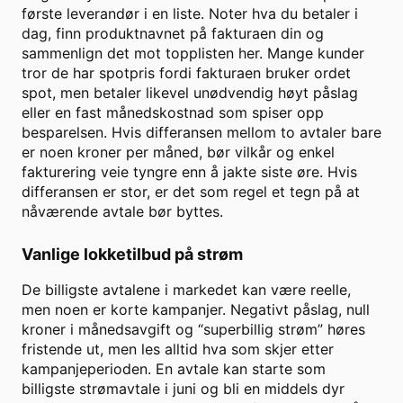
første leverandør i en liste. Noter hva du betaler i
dag, finn produktnavnet på fakturaen din og
sammenlign det mot topplisten her. Mange kunder
tror de har spotpris fordi fakturaen bruker ordet
spot, men betaler likevel unødvendig høyt påslag
eller en fast månedskostnad som spiser opp
besparelsen. Hvis differansen mellom to avtaler bare
er noen kroner per måned, bør vilkår og enkel
fakturering veie tyngre enn å jakte siste øre. Hvis
differansen er stor, er det som regel et tegn på at
nåværende avtale bør byttes.
Vanlige lokketilbud på strøm
De billigste avtalene i markedet kan være reelle,
men noen er korte kampanjer. Negativt påslag, null
kroner i månedsavgift og “superbillig strøm” høres
fristende ut, men les alltid hva som skjer etter
kampanjeperioden. En avtale kan starte som
billigste strømavtale i juni og bli en middels dyr