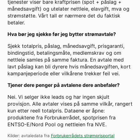
tjenester viser bare kraftprisen (spot + påslag +
månedsavgift) og utelater nettleie, elavgift, mva og
strømstøtte. Vårt tall er nærmere det du faktisk
betaler.
Hva bør jeg sjekke før jeg bytter strømavtale?
Sjekk totalpris, påslag, månedsavgift, prisgaranti,
bindingstid, betalingsmåte, medlemskrav og om
nettleie samles på samme faktura. En avtale med
lavt påslag kan bli dyrere hvis månedsavgiften, kort
kampanjeperiode eller vilkårene trekker feil vei.
Tjener dere penger på avtalene dere anbefaler?
Nei. Vi selger ikke leads og har ingen skjult
provisjon. Alle avtaler vises på samme vilkår, rangert
kun etter reell totalpris. Dataene er åpne:
produktene fra Forbrukerrådet, spotprisen fra
ENTSO-E/Nord Pool og nettleien fra NVE.
Kilder: avtaledata fra
Forbrukerrådets strømprisportal