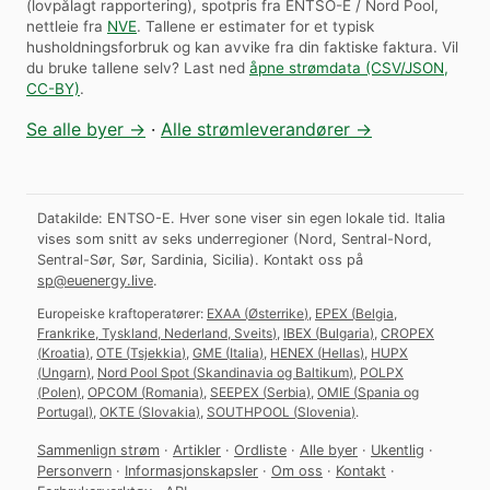
(lovpålagt rapportering), spotpris fra ENTSO-E / Nord Pool,
nettleie fra
NVE
. Tallene er estimater for et typisk
husholdningsforbruk og kan avvike fra din faktiske faktura.
Vil
du bruke tallene selv? Last ned
åpne strømdata (CSV/JSON,
CC-BY)
.
Se alle byer →
·
Alle strømleverandører →
Datakilde: ENTSO-E. Hver sone viser sin egen lokale tid. Italia
vises som snitt av seks underregioner (Nord, Sentral-Nord,
Sentral-Sør, Sør, Sardinia, Sicilia).
Kontakt oss på
sp@euenergy.live
.
Europeiske kraftoperatører:
EXAA
(
Østerrike
)
,
EPEX
(
Belgia,
Frankrike, Tyskland, Nederland, Sveits
)
,
IBEX
(
Bulgaria
)
,
CROPEX
(
Kroatia
)
,
OTE
(
Tsjekkia
)
,
GME
(
Italia
)
,
HENEX
(
Hellas
)
,
HUPX
(
Ungarn
)
,
Nord Pool Spot
(
Skandinavia og Baltikum
)
,
POLPX
(
Polen
)
,
OPCOM
(
Romania
)
,
SEEPEX
(
Serbia
)
,
OMIE
(
Spania og
Portugal
)
,
OKTE
(
Slovakia
)
,
SOUTHPOOL
(
Slovenia
)
.
Sammenlign strøm
·
Artikler
·
Ordliste
·
Alle byer
·
Ukentlig
·
Personvern
·
Informasjonskapsler
·
Om oss
·
Kontakt
·