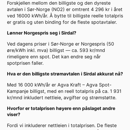
Forskjellen mellom den billigste og den dyreste
avtalen i Sør-Norge (NO2) er omtrent 4 296 kr i året
ved 16000 kWh/år. Å bytte til billigste reelle totalpris
er gratis og uten binding for de fleste spotavtaler.
Lønner Norgespris seg i Sirdal?
Ved dagens priser i Sør-Norge er Norgespris (50
øre/kWh inkl. mva) billigst — ca. 593 kr/mnd
rimeligere enn spot. Det kan endre seg når
spotprisen faller.
Hva er den billigste strømavtalen i Sirdal akkurat nå?
Med 16 000 kWh/år er Agva Kraft – Agva Spot-
Kampanje billigst, med en reell totalpris på ca. 1 931
kr/mnd inkludert nettleie, avgifter og strømstøtte.
Hvorfor er totalprisen høyere enn påslaget andre
viser?
Fordi vi inkluderer nettleien i totalprisen. De fleste