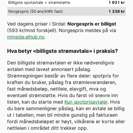
Billigste spotavtale + strømstøtte
1 931
kr
Norgespris (50 øre/kWh fast)
1 338
kr
Ved dagens priser i
Sirdal
:
Norgespris er billigst
(
593
kr/mnd forskjell). Norgespris meldes på via
minside.elhub.no
.
Hva betyr «billigste strømavtale» i praksis?
Den billigste strømavtalen er ikke nødvendigvis
avtalen med lavest annonsert påslag.
Strømregningen består av flere deler: spotpris for
kraften du bruker, påslag fra strømleverandøren,
fast månedsbeløp, nettleie, elavgift, mva og
eventuell strømstøtte. Hvis du først vil snevre inn
listen, kan du starte med
Kun spotprisavtaler
. Hvis
du bare sammenligner påslag, kan en avtale se billig
ut i tabellen, men bli mindre gunstig på fakturaen
fordi månedsbeløpet er høyt, vilkårene er korte eller
nettleien i området ditt trekker opp.