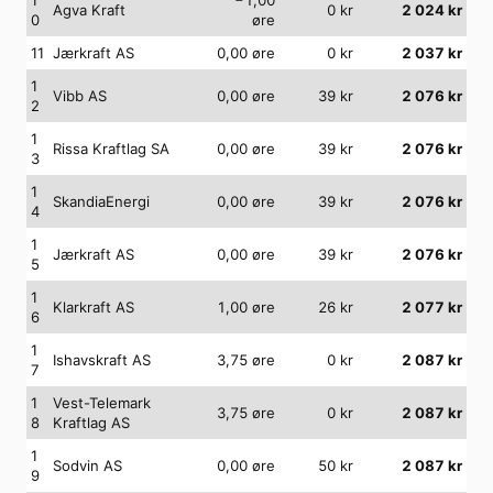
Agva Kraft
0
kr
2 024
kr
0
øre
11
Jærkraft AS
0,00
øre
0
kr
2 037
kr
1
Vibb AS
0,00
øre
39
kr
2 076
kr
2
1
Rissa Kraftlag SA
0,00
øre
39
kr
2 076
kr
3
1
SkandiaEnergi
0,00
øre
39
kr
2 076
kr
4
1
Jærkraft AS
0,00
øre
39
kr
2 076
kr
5
1
Klarkraft AS
1,00
øre
26
kr
2 077
kr
6
1
Ishavskraft AS
3,75
øre
0
kr
2 087
kr
7
1
Vest-Telemark
3,75
øre
0
kr
2 087
kr
8
Kraftlag AS
1
Sodvin AS
0,00
øre
50
kr
2 087
kr
9