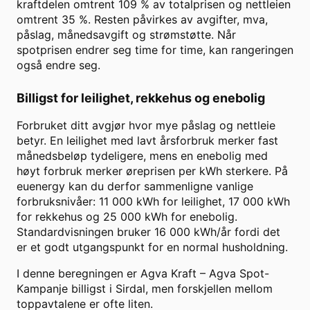
kraftdelen omtrent
109
% av totalprisen og nettleien
omtrent
35
%. Resten påvirkes av avgifter, mva,
påslag, månedsavgift og strømstøtte. Når
spotprisen endrer seg time for time, kan rangeringen
også endre seg.
Billigst for leilighet, rekkehus og enebolig
Forbruket ditt avgjør hvor mye påslag og nettleie
betyr. En leilighet med lavt årsforbruk merker fast
månedsbeløp tydeligere, mens en enebolig med
høyt forbruk merker øreprisen per kWh sterkere. På
euenergy kan du derfor sammenligne vanlige
forbruksnivåer: 11 000 kWh for leilighet, 17 000 kWh
for rekkehus og 25 000 kWh for enebolig.
Standardvisningen bruker
16 000
kWh/år fordi det
er et godt utgangspunkt for en normal husholdning.
I denne beregningen er
Agva Kraft
–
Agva Spot-
Kampanje
billigst i
Sirdal
, men forskjellen mellom
toppavtalene er ofte liten.