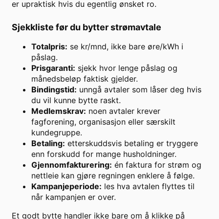
er upraktisk hvis du egentlig ønsket ro.
Sjekkliste før du bytter strømavtale
Totalpris:
se kr/mnd, ikke bare øre/kWh i
påslag.
Prisgaranti:
sjekk hvor lenge påslag og
månedsbeløp faktisk gjelder.
Bindingstid:
unngå avtaler som låser deg hvis
du vil kunne bytte raskt.
Medlemskrav:
noen avtaler krever
fagforening, organisasjon eller særskilt
kundegruppe.
Betaling:
etterskuddsvis betaling er tryggere
enn forskudd for mange husholdninger.
Gjennomfakturering:
én faktura for strøm og
nettleie kan gjøre regningen enklere å følge.
Kampanjeperiode:
les hva avtalen flyttes til
når kampanjen er over.
Et godt bytte handler ikke bare om å klikke på