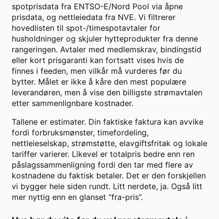
spotprisdata fra ENTSO-E/Nord Pool via åpne
prisdata, og nettleiedata fra NVE. Vi filtrerer
hovedlisten til spot-/timespotavtaler for
husholdninger og skjuler hytteprodukter fra denne
rangeringen. Avtaler med medlemskrav, bindingstid
eller kort prisgaranti kan fortsatt vises hvis de
finnes i feeden, men vilkår må vurderes før du
bytter. Målet er ikke å kåre den mest populære
leverandøren, men å vise den billigste strømavtalen
etter sammenlignbare kostnader.
Tallene er estimater. Din faktiske faktura kan avvike
fordi forbruksmønster, timefordeling,
nettleieselskap, strømstøtte, elavgiftsfritak og lokale
tariffer varierer. Likevel er totalpris bedre enn ren
påslagssammenligning fordi den tar med flere av
kostnadene du faktisk betaler. Det er den forskjellen
vi bygger hele siden rundt. Litt nerdete, ja. Også litt
mer nyttig enn en glanset “fra-pris”.