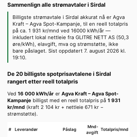
Sammenlign alle strømavtaler i
Sirdal
Billigste strømavtale i Sirdal akkurat nå er Agva
Kraft – Agva Spot-Kampanje, til en reell totalpris
på ca. 1 931 kr/mnd ved 16000 kWh/år —
inkludert lokal nettleie fra GLITRE NETT AS (50,3
øre/kWh), elavgift, mva og strømstøtte, ikke
bare påslaget. Sist oppdatert 7. august 2026 kl.
19:10.
De 20 billigste spotprisavtalene i
Sirdal
rangert etter reell totalpris
Ved
16 000
kWh/år
er
Agva Kraft
–
Agva Spot-
Kampanje
billigst med en reell totalpris på
1 931
kr/mnd
(kraft
2 104
kr + nettleie
671
kr −
strømstøtte).
Mnd-
#
Leverandør
Påslag
Totalpris/mnd
avgift