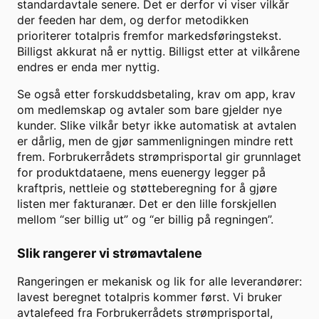
standardavtale senere. Det er derfor vi viser vilkår
der feeden har dem, og derfor metodikken
prioriterer totalpris fremfor markedsføringstekst.
Billigst akkurat nå er nyttig. Billigst etter at vilkårene
endres er enda mer nyttig.
Se også etter forskuddsbetaling, krav om app, krav
om medlemskap og avtaler som bare gjelder nye
kunder. Slike vilkår betyr ikke automatisk at avtalen
er dårlig, men de gjør sammenligningen mindre rett
frem. Forbrukerrådets strømprisportal gir grunnlaget
for produktdataene, mens euenergy legger på
kraftpris, nettleie og støtteberegning for å gjøre
listen mer fakturanær. Det er den lille forskjellen
mellom “ser billig ut” og “er billig på regningen”.
Slik rangerer vi strømavtalene
Rangeringen er mekanisk og lik for alle leverandører:
lavest beregnet totalpris kommer først. Vi bruker
avtalefeed fra Forbrukerrådets strømprisportal,