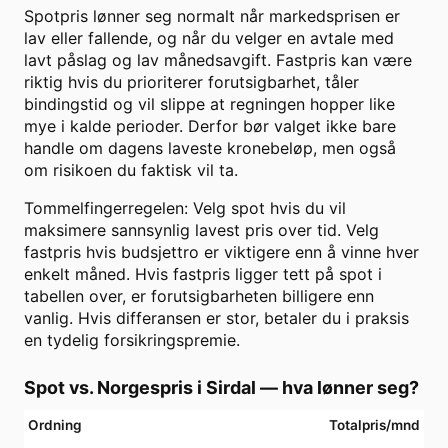
Spotpris lønner seg normalt når markedsprisen er
lav eller fallende, og når du velger en avtale med
lavt påslag og lav månedsavgift. Fastpris kan være
riktig hvis du prioriterer forutsigbarhet, tåler
bindingstid og vil slippe at regningen hopper like
mye i kalde perioder. Derfor bør valget ikke bare
handle om dagens laveste kronebeløp, men også
om risikoen du faktisk vil ta.
Tommelfingerregelen: Velg spot hvis du vil
maksimere sannsynlig lavest pris over tid. Velg
fastpris hvis budsjettro er viktigere enn å vinne hver
enkelt måned. Hvis fastpris ligger tett på spot i
tabellen over, er forutsigbarheten billigere enn
vanlig. Hvis differansen er stor, betaler du i praksis
en tydelig forsikringspremie.
Spot vs. Norgespris i
Sirdal
— hva lønner seg?
Ordning
Totalpris/mnd