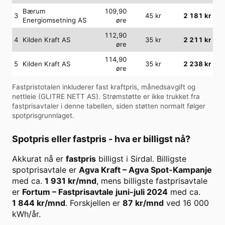
Bærum
109,90
3
45
kr
2 181
kr
Energiomsetning AS
øre
112,90
4
Kilden Kraft AS
35
kr
2 211
kr
øre
114,90
5
Kilden Kraft AS
35
kr
2 238
kr
øre
Fastpristotalen inkluderer fast kraftpris, månedsavgift og
nettleie (
GLITRE NETT AS
). Strømstøtte er ikke trukket fra
fastprisavtaler i denne tabellen, siden støtten normalt følger
spotprisgrunnlaget.
Spotpris eller fastpris - hva er billigst nå?
Akkurat nå er
fastpris
billigst i
Sirdal
. Billigste
spotprisavtale er
Agva Kraft
–
Agva Spot-Kampanje
med ca.
1 931
kr/mnd
, mens billigste fastprisavtale
er
Fortum
–
Fastprisavtale juni-juli 2024
med ca.
1 844
kr/mnd
. Forskjellen er
87
kr/mnd
ved
16 000
kWh/år.