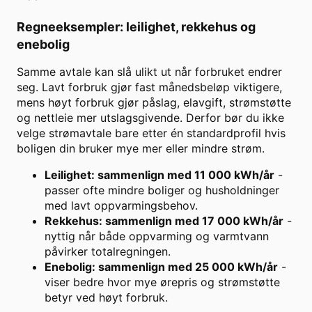
Regneeksempler: leilighet, rekkehus og
enebolig
Samme avtale kan slå ulikt ut når forbruket endrer
seg. Lavt forbruk gjør fast månedsbeløp viktigere,
mens høyt forbruk gjør påslag, elavgift, strømstøtte
og nettleie mer utslagsgivende. Derfor bør du ikke
velge strømavtale bare etter én standardprofil hvis
boligen din bruker mye mer eller mindre strøm.
Leilighet: sammenlign med 11 000 kWh/år
-
passer ofte mindre boliger og husholdninger
med lavt oppvarmingsbehov.
Rekkehus: sammenlign med 17 000 kWh/år
-
nyttig når både oppvarming og varmtvann
påvirker totalregningen.
Enebolig: sammenlign med 25 000 kWh/år
-
viser bedre hvor mye ørepris og strømstøtte
betyr ved høyt forbruk.