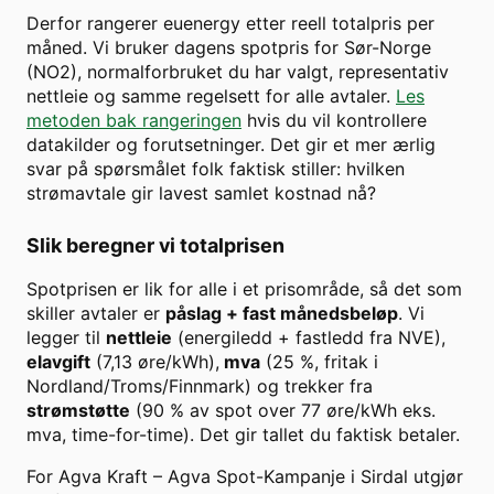
Derfor rangerer euenergy etter reell totalpris per
måned. Vi bruker dagens spotpris for
Sør-Norge
(
NO2
), normalforbruket du har valgt, representativ
nettleie og samme regelsett for alle avtaler.
Les
metoden bak rangeringen
hvis du vil kontrollere
datakilder og forutsetninger. Det gir et mer ærlig
svar på spørsmålet folk faktisk stiller: hvilken
strømavtale gir lavest samlet kostnad nå?
Slik beregner vi totalprisen
Spotprisen er lik for alle i et prisområde, så det som
skiller avtaler er
påslag + fast månedsbeløp
. Vi
legger til
nettleie
(energiledd + fastledd fra NVE),
elavgift
(7,13 øre/kWh),
mva
(25 %, fritak i
Nordland/Troms/Finnmark) og trekker fra
strømstøtte
(90 % av spot over
77
øre/kWh eks.
mva, time-for-time). Det gir tallet du faktisk betaler.
For
Agva Kraft
–
Agva Spot-Kampanje
i
Sirdal
utgjør