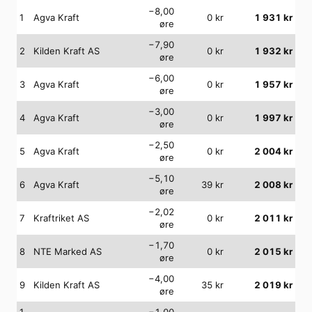
−8,00
1
Agva Kraft
0
kr
1 931
kr
øre
−7,90
2
Kilden Kraft AS
0
kr
1 932
kr
øre
−6,00
3
Agva Kraft
0
kr
1 957
kr
øre
−3,00
4
Agva Kraft
0
kr
1 997
kr
øre
−2,50
5
Agva Kraft
0
kr
2 004
kr
øre
−5,10
6
Agva Kraft
39
kr
2 008
kr
øre
−2,02
7
Kraftriket AS
0
kr
2 011
kr
øre
−1,70
8
NTE Marked AS
0
kr
2 015
kr
øre
−4,00
9
Kilden Kraft AS
35
kr
2 019
kr
øre
1
−1,00