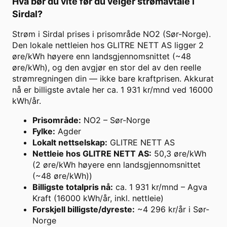
Hva bør du vite før du velger strømavtale i
Sirdal
?
Strøm i Sirdal prises i prisområde NO2 (Sør-Norge).
Den lokale nettleien hos GLITRE NETT AS ligger 2
øre/kWh høyere enn landsgjennomsnittet (~48
øre/kWh), og den avgjør en stor del av den reelle
strømregningen din — ikke bare kraftprisen. Akkurat
nå er billigste avtale her ca. 1 931 kr/mnd ved 16000
kWh/år.
Prisområde
:
NO2 – Sør-Norge
Fylke
:
Agder
Lokalt nettselskap
:
GLITRE NETT AS
Nettleie hos GLITRE NETT AS
:
50,3 øre/kWh
(2 øre/kWh høyere enn landsgjennomsnittet
(~48 øre/kWh))
Billigste totalpris nå
:
ca. 1 931 kr/mnd – Agva
Kraft (16000 kWh/år, inkl. nettleie)
Forskjell billigste/dyreste
:
~4 296 kr/år i Sør-
Norge