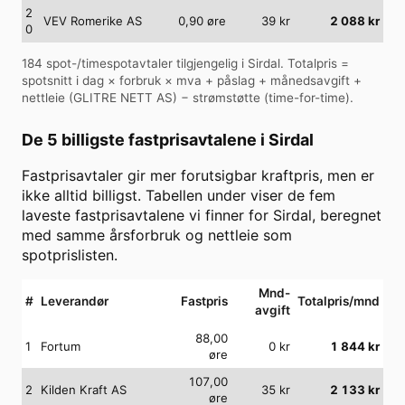
2
VEV Romerike AS
0,90
øre
39
kr
2 088
kr
0
184
spot-/timespotavtaler tilgjengelig i
Sirdal
. Totalpris =
spotsnitt i dag × forbruk × mva + påslag + månedsavgift +
nettleie (
GLITRE NETT AS
) − strømstøtte (time-for-time).
De 5 billigste fastprisavtalene i
Sirdal
Fastprisavtaler gir mer forutsigbar kraftpris, men er
ikke alltid billigst. Tabellen under viser de fem
laveste fastprisavtalene vi finner for
Sirdal
, beregnet
med samme årsforbruk og nettleie som
spotprislisten.
Mnd-
#
Leverandør
Fastpris
Totalpris/mnd
avgift
88,00
1
Fortum
0
kr
1 844
kr
øre
107,00
2
Kilden Kraft AS
35
kr
2 133
kr
øre