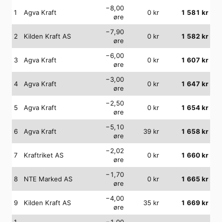
−8,00
1
Agva Kraft
0
kr
1 581
kr
øre
−7,90
2
Kilden Kraft AS
0
kr
1 582
kr
øre
−6,00
3
Agva Kraft
0
kr
1 607
kr
øre
−3,00
4
Agva Kraft
0
kr
1 647
kr
øre
−2,50
5
Agva Kraft
0
kr
1 654
kr
øre
−5,10
6
Agva Kraft
39
kr
1 658
kr
øre
−2,02
7
Kraftriket AS
0
kr
1 660
kr
øre
−1,70
8
NTE Marked AS
0
kr
1 665
kr
øre
−4,00
9
Kilden Kraft AS
35
kr
1 669
kr
øre
1
−1,00