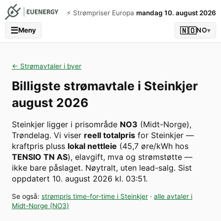
⚡️ Strømpriser Europa
mandag 10. august 2026
☰
🇳🇴
Meny
NO
▾
← Strømavtaler i byer
Billigste strømavtale i
Steinkjer
august 2026
Steinkjer
ligger i prisområde
NO3
(
Midt-Norge
)
,
Trøndelag
. Vi viser
reell totalpris
for
Steinkjer
—
kraftpris pluss
lokal nettleie
(
45,7
øre/kWh hos
TENSIO TN AS
), elavgift, mva og strømstøtte —
ikke bare påslaget. Nøytralt, uten lead-salg.
Sist
oppdatert
10. august 2026 kl. 03:51
.
Se også:
strømpris time-for-time i
Steinkjer
·
alle avtaler i
Midt-Norge
(
NO3
)