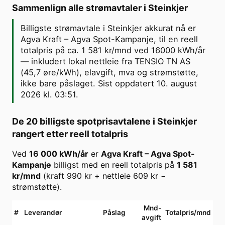
Sammenlign alle strømavtaler i
Steinkjer
Billigste strømavtale i Steinkjer akkurat nå er
Agva Kraft – Agva Spot-Kampanje, til en reell
totalpris på ca. 1 581 kr/mnd ved 16000 kWh/år
— inkludert lokal nettleie fra TENSIO TN AS
(45,7 øre/kWh), elavgift, mva og strømstøtte,
ikke bare påslaget. Sist oppdatert 10. august
2026 kl. 03:51.
De 20 billigste spotprisavtalene i
Steinkjer
rangert etter reell totalpris
Ved
16 000
kWh/år
er
Agva Kraft
–
Agva Spot-
Kampanje
billigst med en reell totalpris på
1 581
kr/mnd
(kraft
990
kr + nettleie
609
kr −
strømstøtte).
Mnd-
#
Leverandør
Påslag
Totalpris/mnd
avgift