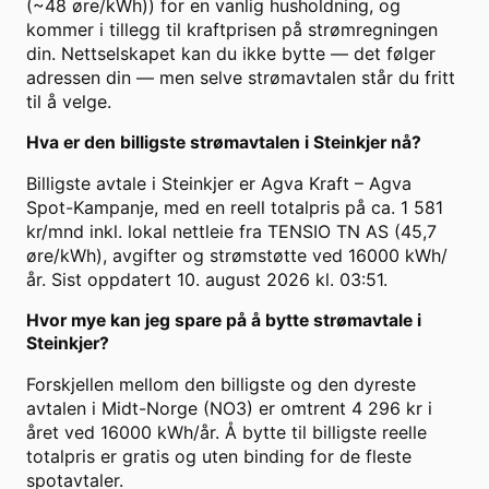
(~48 øre/kWh)) for en vanlig husholdning, og
kommer i tillegg til kraftprisen på strømregningen
din. Nettselskapet kan du ikke bytte — det følger
adressen din — men selve strømavtalen står du fritt
til å velge.
Hva er den billigste strømavtalen i Steinkjer nå?
Billigste avtale i Steinkjer er Agva Kraft – Agva
Spot-Kampanje, med en reell totalpris på ca. 1 581
kr/mnd inkl. lokal nettleie fra TENSIO TN AS (45,7
øre/kWh), avgifter og strømstøtte ved 16000 kWh/
år. Sist oppdatert 10. august 2026 kl. 03:51.
Hvor mye kan jeg spare på å bytte strømavtale i
Steinkjer?
Forskjellen mellom den billigste og den dyreste
avtalen i Midt-Norge (NO3) er omtrent 4 296 kr i
året ved 16000 kWh/år. Å bytte til billigste reelle
totalpris er gratis og uten binding for de fleste
spotavtaler.