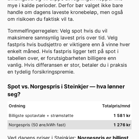
mye i kalde perioder. Derfor bør valget ikke bare
handle om dagens laveste kronebeløp, men også
om risikoen du faktisk vil ta.
Tommelfingerregelen: Velg spot hvis du vil
maksimere sannsynlig lavest pris over tid. Velg
fastpris hvis budsjettro er viktigere enn å vinne hver
enkelt måned. Hvis fastpris ligger tett på spot i
tabellen over, er forutsigbarheten billigere enn
vanlig. Hvis differansen er stor, betaler du i praksis
en tydelig forsikringspremie.
Spot vs. Norgespris i
Steinkjer
— hva lønner
seg?
Ordning
Totalpris/mnd
Billigste spotavtale + strømstøtte
1 581
kr
Norgespris (50 øre/kWh fast)
1 276
kr
Ved dagens priser i
Steinkjer
:
Norgespris er billigst