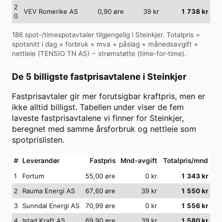
2
VEV Romerike AS
0,90
øre
39
kr
1 738
kr
0
186
spot-/timespotavtaler tilgjengelig i
Steinkjer
. Totalpris =
spotsnitt i dag × forbruk × mva + påslag + månedsavgift +
nettleie (
TENSIO TN AS
) − strømstøtte (time-for-time).
De 5 billigste fastprisavtalene i
Steinkjer
Fastprisavtaler gir mer forutsigbar kraftpris, men er
ikke alltid billigst. Tabellen under viser de fem
laveste fastprisavtalene vi finner for
Steinkjer
,
beregnet med samme årsforbruk og nettleie som
spotprislisten.
#
Leverandør
Fastpris
Mnd-avgift
Totalpris/mnd
1
Fortum
55,00 øre
0
kr
1 343
kr
2
Rauma Energi AS
67,60 øre
39
kr
1 550
kr
3
Sunndal Energi AS
70,99 øre
0
kr
1 556
kr
4
Istad Kraft AS
69,90 øre
39
kr
1 580
kr