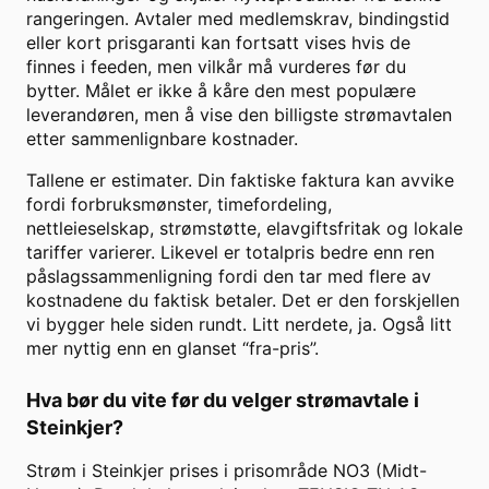
rangeringen. Avtaler med medlemskrav, bindingstid
eller kort prisgaranti kan fortsatt vises hvis de
finnes i feeden, men vilkår må vurderes før du
bytter. Målet er ikke å kåre den mest populære
leverandøren, men å vise den billigste strømavtalen
etter sammenlignbare kostnader.
Tallene er estimater. Din faktiske faktura kan avvike
fordi forbruksmønster, timefordeling,
nettleieselskap, strømstøtte, elavgiftsfritak og lokale
tariffer varierer. Likevel er totalpris bedre enn ren
påslagssammenligning fordi den tar med flere av
kostnadene du faktisk betaler. Det er den forskjellen
vi bygger hele siden rundt. Litt nerdete, ja. Også litt
mer nyttig enn en glanset “fra-pris”.
Hva bør du vite før du velger strømavtale i
Steinkjer
?
Strøm i Steinkjer prises i prisområde NO3 (Midt-