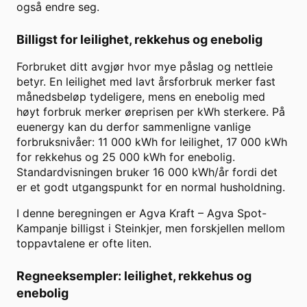
også endre seg.
Billigst for leilighet, rekkehus og enebolig
Forbruket ditt avgjør hvor mye påslag og nettleie
betyr. En leilighet med lavt årsforbruk merker fast
månedsbeløp tydeligere, mens en enebolig med
høyt forbruk merker øreprisen per kWh sterkere. På
euenergy kan du derfor sammenligne vanlige
forbruksnivåer: 11 000 kWh for leilighet, 17 000 kWh
for rekkehus og 25 000 kWh for enebolig.
Standardvisningen bruker
16 000
kWh/år fordi det
er et godt utgangspunkt for en normal husholdning.
I denne beregningen er
Agva Kraft
–
Agva Spot-
Kampanje
billigst i
Steinkjer
, men forskjellen mellom
toppavtalene er ofte liten.
Regneeksempler: leilighet, rekkehus og
enebolig