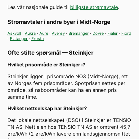
Les vår nasjonale guide til
billigste strømavtale
.
Strømavtaler i andre byer i
Midt-Norge
Askvoll
·
Aukra
·
Aure
·
Averøy
·
Bremanger
·
Dovre
·
Fjaler
·
Fjord
·
Flatanger
·
Frosta
Ofte stilte spørsmål —
Steinkjer
Hvilket prisområde er Steinkjer i?
Steinkjer ligger i prisområde NO3 (Midt-Norge), ett
av Norges fem prisområder. Spotprisen settes per
område, så naboområder kan ha en annen pris
samme time.
Hvilket nettselskap har Steinkjer?
Det lokale nettselskapet (DSO) i Steinkjer er TENSIO
TN AS. Nettleien hos TENSIO TN AS er omtrent 45,7
øre/kWh (2 øre/kWh lavere enn landsgjennomsnittet