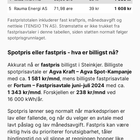
5
Rauma Energi AS
71,98 øre
39
kr
1 608
kr
Fastpristotalen inkluderer fast kraftpris, månedsavgift og
nettleie (
TENSIO TN AS
). Strømstøtte er ikke trukket fra
fastprisavtaler i denne tabellen, siden støtten normalt følger
spotprisgrunnlaget.
Spotpris eller fastpris - hva er billigst nå?
Akkurat nå er
fastpris
billigst i
Steinkjer
. Billigste
spotprisavtale er
Agva Kraft
–
Agva Spot-Kampanje
med ca.
1 581
kr/mnd
, mens billigste fastprisavtale
er
Fortum
–
Fastprisavtale juni-juli 2024
med ca.
1 343
kr/mnd
. Forskjellen er
238
kr/mnd
ved
16 000
kWh/år.
Spotpris lønner seg normalt når markedsprisen er
lav eller fallende, og når du velger en avtale med
lavt påslag og lav månedsavgift. Fastpris kan være
riktig hvis du prioriterer forutsigbarhet, tåler
bindingstid og vil slippe at regningen hopper like