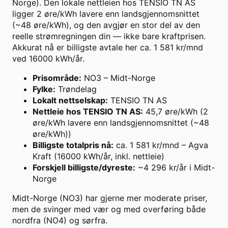
Norge). Den lokale nettleien hos TENSIO TN AS
ligger 2 øre/kWh lavere enn landsgjennomsnittet
(~48 øre/kWh), og den avgjør en stor del av den
reelle strømregningen din — ikke bare kraftprisen.
Akkurat nå er billigste avtale her ca. 1 581 kr/mnd
ved 16000 kWh/år.
Prisområde
:
NO3 – Midt-Norge
Fylke
:
Trøndelag
Lokalt nettselskap
:
TENSIO TN AS
Nettleie hos TENSIO TN AS
:
45,7 øre/kWh (2
øre/kWh lavere enn landsgjennomsnittet (~48
øre/kWh))
Billigste totalpris nå
:
ca. 1 581 kr/mnd – Agva
Kraft (16000 kWh/år, inkl. nettleie)
Forskjell billigste/dyreste
:
~4 296 kr/år i Midt-
Norge
Midt-Norge (NO3) har gjerne mer moderate priser,
men de svinger med vær og med overføring både
nordfra (NO4) og sørfra.