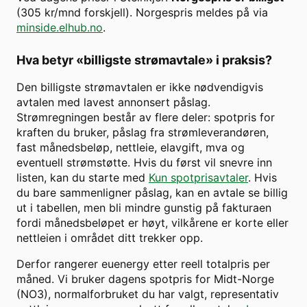
(
305
kr/mnd forskjell). Norgespris meldes på via
minside.elhub.no
.
Hva betyr «billigste strømavtale» i praksis?
Den billigste strømavtalen er ikke nødvendigvis
avtalen med lavest annonsert påslag.
Strømregningen består av flere deler: spotpris for
kraften du bruker, påslag fra strømleverandøren,
fast månedsbeløp, nettleie, elavgift, mva og
eventuell strømstøtte. Hvis du først vil snevre inn
listen, kan du starte med
Kun spotprisavtaler
. Hvis
du bare sammenligner påslag, kan en avtale se billig
ut i tabellen, men bli mindre gunstig på fakturaen
fordi månedsbeløpet er høyt, vilkårene er korte eller
nettleien i området ditt trekker opp.
Derfor rangerer euenergy etter reell totalpris per
måned. Vi bruker dagens spotpris for
Midt-Norge
(
NO3
), normalforbruket du har valgt, representativ