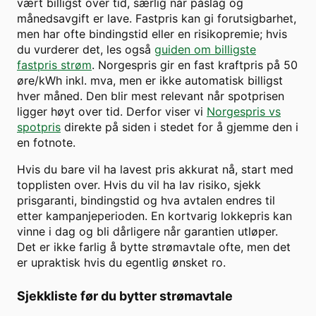
vært billigst over tid, særlig når påslag og
månedsavgift er lave. Fastpris kan gi forutsigbarhet,
men har ofte bindingstid eller en risikopremie; hvis
du vurderer det, les også
guiden om billigste
fastpris strøm
. Norgespris gir en fast kraftpris på 50
øre/kWh inkl. mva, men er ikke automatisk billigst
hver måned. Den blir mest relevant når spotprisen
ligger høyt over tid. Derfor viser vi
Norgespris vs
spotpris
direkte på siden i stedet for å gjemme den i
en fotnote.
Hvis du bare vil ha lavest pris akkurat nå, start med
topplisten over. Hvis du vil ha lav risiko, sjekk
prisgaranti, bindingstid og hva avtalen endres til
etter kampanjeperioden. En kortvarig lokkepris kan
vinne i dag og bli dårligere når garantien utløper.
Det er ikke farlig å bytte strømavtale ofte, men det
er upraktisk hvis du egentlig ønsket ro.
Sjekkliste før du bytter strømavtale