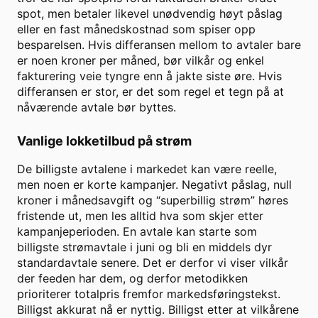
spot, men betaler likevel unødvendig høyt påslag
eller en fast månedskostnad som spiser opp
besparelsen. Hvis differansen mellom to avtaler bare
er noen kroner per måned, bør vilkår og enkel
fakturering veie tyngre enn å jakte siste øre. Hvis
differansen er stor, er det som regel et tegn på at
nåværende avtale bør byttes.
Vanlige lokketilbud på strøm
De billigste avtalene i markedet kan være reelle,
men noen er korte kampanjer. Negativt påslag, null
kroner i månedsavgift og “superbillig strøm” høres
fristende ut, men les alltid hva som skjer etter
kampanjeperioden. En avtale kan starte som
billigste strømavtale i juni og bli en middels dyr
standardavtale senere. Det er derfor vi viser vilkår
der feeden har dem, og derfor metodikken
prioriterer totalpris fremfor markedsføringstekst.
Billigst akkurat nå er nyttig. Billigst etter at vilkårene