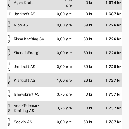
Agva Kraft
0
kr
1 674
kr
0
øre
11
Jærkraft AS
0,00
øre
0
kr
1 687
kr
1
Vibb AS
0,00
øre
39
kr
1 726
kr
2
1
Rissa Kraftlag SA
0,00
øre
39
kr
1 726
kr
3
1
SkandiaEnergi
0,00
øre
39
kr
1 726
kr
4
1
Jærkraft AS
0,00
øre
39
kr
1 726
kr
5
1
Klarkraft AS
1,00
øre
26
kr
1 727
kr
6
1
Ishavskraft AS
3,75
øre
0
kr
1 737
kr
7
1
Vest-Telemark
3,75
øre
0
kr
1 737
kr
8
Kraftlag AS
1
Sodvin AS
0,00
øre
50
kr
1 737
kr
9