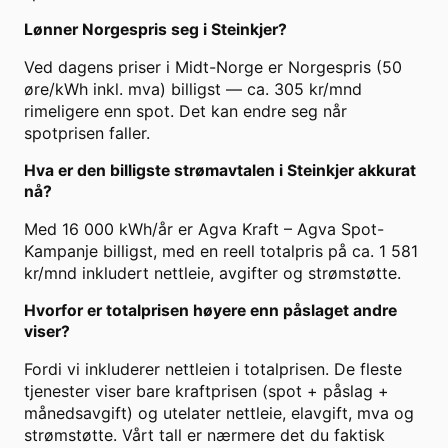
Lønner Norgespris seg i Steinkjer?
Ved dagens priser i Midt-Norge er Norgespris (50
øre/kWh inkl. mva) billigst — ca. 305 kr/mnd
rimeligere enn spot. Det kan endre seg når
spotprisen faller.
Hva er den billigste strømavtalen i Steinkjer akkurat
nå?
Med 16 000 kWh/år er Agva Kraft – Agva Spot-
Kampanje billigst, med en reell totalpris på ca. 1 581
kr/mnd inkludert nettleie, avgifter og strømstøtte.
Hvorfor er totalprisen høyere enn påslaget andre
viser?
Fordi vi inkluderer nettleien i totalprisen. De fleste
tjenester viser bare kraftprisen (spot + påslag +
månedsavgift) og utelater nettleie, elavgift, mva og
strømstøtte. Vårt tall er nærmere det du faktisk