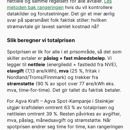
nettleie og samme regelsett for alle avtaler.
Les
metoden bak rangeringen
hvis du vil kontrollere
datakilder og forutsetninger. Det gir et mer ærlig
svar på spørsmålet folk faktisk stiller: hvilken
strømavtale gir lavest samlet kostnad nå?
Slik beregner vi totalprisen
Spotprisen er lik for alle i et prisområde, så det som
skiller avtaler er
påslag + fast månedsbeløp
. Vi
legger til
nettleie
(energiledd + fastledd fra NVE),
elavgift
(7,13 øre/kWh),
mva
(25 %, fritak i
Nordland/Troms/Finnmark) og trekker fra
strømstøtte
(90 % av spot over
77
øre/kWh eks.
mva, time-for-time). Det gir tallet du faktisk betaler.
For
Agva Kraft
–
Agva Spot-Kampanje
i
Steinkjer
utgjør kraftdelen omtrent
63
% av totalprisen og
nettleien omtrent
39
%. Resten påvirkes av avgifter,
mva, påslag, månedsavgift og strømstøtte. Når
spotprisen endrer seg time for time, kan rangeringen