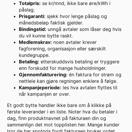
Totalpris:
se kr/mnd, ikke bare øre/kWh i
påslag.
Prisgaranti:
sjekk hvor lenge påslag og
månedsbeløp faktisk gjelder.
Bindingstid:
unngå avtaler som låser deg hvis
du vil kunne bytte raskt.
Medlemskrav:
noen avtaler krever
fagforening, organisasjon eller særskilt
kundegruppe.
Betaling:
etterskuddsvis betaling er tryggere
enn forskudd for mange husholdninger.
Gjennomfakturering:
én faktura for strøm og
nettleie kan gjøre regningen enklere å følge.
Kampanjeperiode:
les hva avtalen flyttes til
når kampanjen er over.
Et godt bytte handler ikke bare om å klikke på
første leverandør i en liste. Noter hva du betaler i
dag, finn produktnavnet på fakturaen din og
sammenlign det mot topplisten her. Mange kunder
tror de har spotpris fordi fakturaen bruker ordet