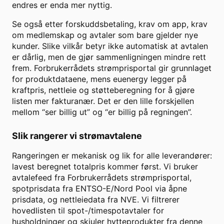
endres er enda mer nyttig.
Se også etter forskuddsbetaling, krav om app, krav
om medlemskap og avtaler som bare gjelder nye
kunder. Slike vilkår betyr ikke automatisk at avtalen
er dårlig, men de gjør sammenligningen mindre rett
frem. Forbrukerrådets strømprisportal gir grunnlaget
for produktdataene, mens euenergy legger på
kraftpris, nettleie og støtteberegning for å gjøre
listen mer fakturanær. Det er den lille forskjellen
mellom “ser billig ut” og “er billig på regningen”.
Slik rangerer vi strømavtalene
Rangeringen er mekanisk og lik for alle leverandører:
lavest beregnet totalpris kommer først. Vi bruker
avtalefeed fra Forbrukerrådets strømprisportal,
spotprisdata fra ENTSO-E/Nord Pool via åpne
prisdata, og nettleiedata fra NVE. Vi filtrerer
hovedlisten til spot-/timespotavtaler for
husholdninger og skjuler hytteprodukter fra denne