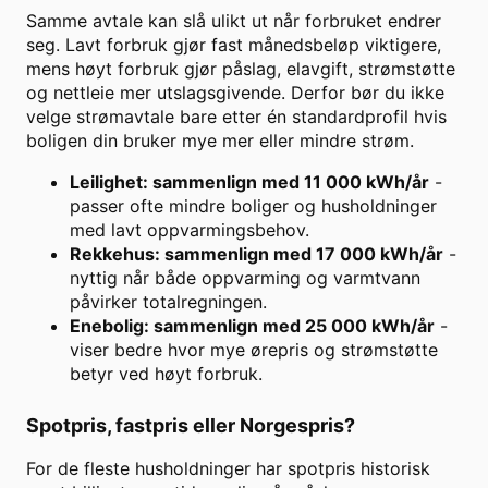
Samme avtale kan slå ulikt ut når forbruket endrer
seg. Lavt forbruk gjør fast månedsbeløp viktigere,
mens høyt forbruk gjør påslag, elavgift, strømstøtte
og nettleie mer utslagsgivende. Derfor bør du ikke
velge strømavtale bare etter én standardprofil hvis
boligen din bruker mye mer eller mindre strøm.
Leilighet: sammenlign med 11 000 kWh/år
-
passer ofte mindre boliger og husholdninger
med lavt oppvarmingsbehov.
Rekkehus: sammenlign med 17 000 kWh/år
-
nyttig når både oppvarming og varmtvann
påvirker totalregningen.
Enebolig: sammenlign med 25 000 kWh/år
-
viser bedre hvor mye ørepris og strømstøtte
betyr ved høyt forbruk.
Spotpris, fastpris eller Norgespris?
For de fleste husholdninger har spotpris historisk