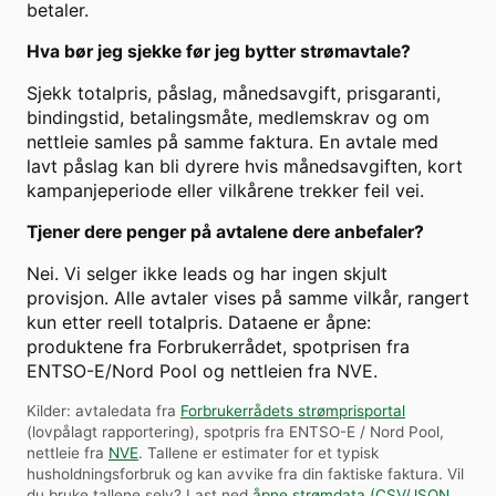
betaler.
Hva bør jeg sjekke før jeg bytter strømavtale?
Sjekk totalpris, påslag, månedsavgift, prisgaranti,
bindingstid, betalingsmåte, medlemskrav og om
nettleie samles på samme faktura. En avtale med
lavt påslag kan bli dyrere hvis månedsavgiften, kort
kampanjeperiode eller vilkårene trekker feil vei.
Tjener dere penger på avtalene dere anbefaler?
Nei. Vi selger ikke leads og har ingen skjult
provisjon. Alle avtaler vises på samme vilkår, rangert
kun etter reell totalpris. Dataene er åpne:
produktene fra Forbrukerrådet, spotprisen fra
ENTSO-E/Nord Pool og nettleien fra NVE.
Kilder: avtaledata fra
Forbrukerrådets strømprisportal
(lovpålagt rapportering), spotpris fra ENTSO-E / Nord Pool,
nettleie fra
NVE
. Tallene er estimater for et typisk
husholdningsforbruk og kan avvike fra din faktiske faktura.
Vil
du bruke tallene selv? Last ned
åpne strømdata (CSV/JSON,