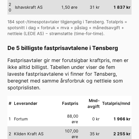
2
Ishavskraft AS
1,50
øre
31
kr
1 837
kr
0
184
spot-/timespotavtaler tilgjengelig i
Tønsberg
. Totalpris =
spotsnitt i dag × forbruk × mva + påslag + månedsavgift +
nettleie (
LEDE AS
) − strømstøtte (time-for-time).
De 5 billigste fastprisavtalene i
Tønsberg
Fastprisavtaler gir mer forutsigbar kraftpris, men er
ikke alltid billigst. Tabellen under viser de fem
laveste fastprisavtalene vi finner for
Tønsberg
,
beregnet med samme årsforbruk og nettleie som
spotprislisten.
Mnd-
#
Leverandør
Fastpris
Totalpris/mnd
avgift
88,00
1
Fortum
0
kr
1 966
kr
øre
107,00
2
Kilden Kraft AS
35
kr
2 255
kr
øre