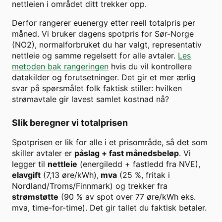
nettleien i området ditt trekker opp.
Derfor rangerer euenergy etter reell totalpris per
måned. Vi bruker dagens spotpris for
Sør-Norge
(
NO2
), normalforbruket du har valgt, representativ
nettleie og samme regelsett for alle avtaler.
Les
metoden bak rangeringen
hvis du vil kontrollere
datakilder og forutsetninger. Det gir et mer ærlig
svar på spørsmålet folk faktisk stiller: hvilken
strømavtale gir lavest samlet kostnad nå?
Slik beregner vi totalprisen
Spotprisen er lik for alle i et prisområde, så det som
skiller avtaler er
påslag + fast månedsbeløp
. Vi
legger til
nettleie
(energiledd + fastledd fra NVE),
elavgift
(7,13 øre/kWh),
mva
(25 %, fritak i
Nordland/Troms/Finnmark) og trekker fra
strømstøtte
(90 % av spot over
77
øre/kWh eks.
mva, time-for-time). Det gir tallet du faktisk betaler.