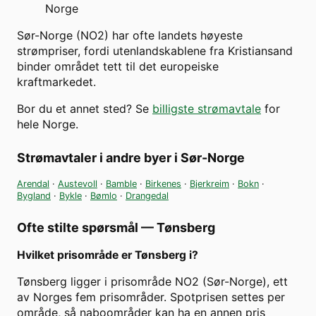
Norge
Sør-Norge (NO2) har ofte landets høyeste
strømpriser, fordi utenlandskablene fra Kristiansand
binder området tett til det europeiske
kraftmarkedet.
Bor du et annet sted? Se
billigste strømavtale
for
hele Norge.
Strømavtaler i andre byer i
Sør-Norge
Arendal
·
Austevoll
·
Bamble
·
Birkenes
·
Bjerkreim
·
Bokn
·
Bygland
·
Bykle
·
Bømlo
·
Drangedal
Ofte stilte spørsmål —
Tønsberg
Hvilket prisområde er Tønsberg i?
Tønsberg ligger i prisområde NO2 (Sør-Norge), ett
av Norges fem prisområder. Spotprisen settes per
område, så naboområder kan ha en annen pris