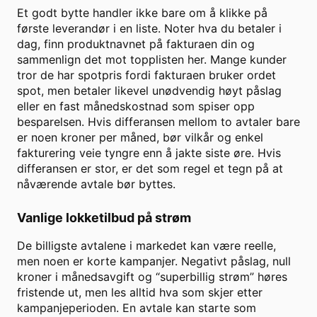
Et godt bytte handler ikke bare om å klikke på
første leverandør i en liste. Noter hva du betaler i
dag, finn produktnavnet på fakturaen din og
sammenlign det mot topplisten her. Mange kunder
tror de har spotpris fordi fakturaen bruker ordet
spot, men betaler likevel unødvendig høyt påslag
eller en fast månedskostnad som spiser opp
besparelsen. Hvis differansen mellom to avtaler bare
er noen kroner per måned, bør vilkår og enkel
fakturering veie tyngre enn å jakte siste øre. Hvis
differansen er stor, er det som regel et tegn på at
nåværende avtale bør byttes.
Vanlige lokketilbud på strøm
De billigste avtalene i markedet kan være reelle,
men noen er korte kampanjer. Negativt påslag, null
kroner i månedsavgift og “superbillig strøm” høres
fristende ut, men les alltid hva som skjer etter
kampanjeperioden. En avtale kan starte som