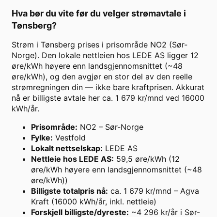
Hva bør du vite før du velger strømavtale i
Tønsberg
?
Strøm i Tønsberg prises i prisområde NO2 (Sør-
Norge). Den lokale nettleien hos LEDE AS ligger 12
øre/kWh høyere enn landsgjennomsnittet (~48
øre/kWh), og den avgjør en stor del av den reelle
strømregningen din — ikke bare kraftprisen. Akkurat
nå er billigste avtale her ca. 1 679 kr/mnd ved 16000
kWh/år.
Prisområde
:
NO2 – Sør-Norge
Fylke
:
Vestfold
Lokalt nettselskap
:
LEDE AS
Nettleie hos LEDE AS
:
59,5 øre/kWh (12
øre/kWh høyere enn landsgjennomsnittet (~48
øre/kWh))
Billigste totalpris nå
:
ca. 1 679 kr/mnd – Agva
Kraft (16000 kWh/år, inkl. nettleie)
Forskjell billigste/dyreste
:
~4 296 kr/år i Sør-