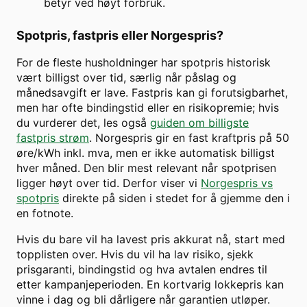
betyr ved høyt forbruk.
Spotpris, fastpris eller Norgespris?
For de fleste husholdninger har spotpris historisk
vært billigst over tid, særlig når påslag og
månedsavgift er lave. Fastpris kan gi forutsigbarhet,
men har ofte bindingstid eller en risikopremie; hvis
du vurderer det, les også
guiden om billigste
fastpris strøm
. Norgespris gir en fast kraftpris på 50
øre/kWh inkl. mva, men er ikke automatisk billigst
hver måned. Den blir mest relevant når spotprisen
ligger høyt over tid. Derfor viser vi
Norgespris vs
spotpris
direkte på siden i stedet for å gjemme den i
en fotnote.
Hvis du bare vil ha lavest pris akkurat nå, start med
topplisten over. Hvis du vil ha lav risiko, sjekk
prisgaranti, bindingstid og hva avtalen endres til
etter kampanjeperioden. En kortvarig lokkepris kan
vinne i dag og bli dårligere når garantien utløper.