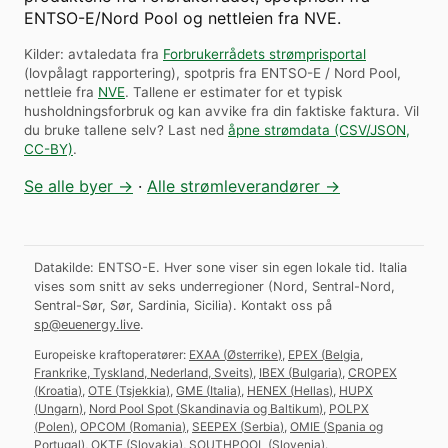
ENTSO-E/Nord Pool og nettleien fra NVE.
Kilder: avtaledata fra
Forbrukerrådets strømprisportal
(lovpålagt rapportering), spotpris fra ENTSO-E / Nord Pool,
nettleie fra
NVE
. Tallene er estimater for et typisk
husholdningsforbruk og kan avvike fra din faktiske faktura.
Vil
du bruke tallene selv? Last ned
åpne strømdata (CSV/JSON,
CC-BY)
.
Se alle byer →
·
Alle strømleverandører →
Datakilde: ENTSO-E. Hver sone viser sin egen lokale tid. Italia
vises som snitt av seks underregioner (Nord, Sentral-Nord,
Sentral-Sør, Sør, Sardinia, Sicilia).
Kontakt oss på
sp@euenergy.live
.
Europeiske kraftoperatører:
EXAA
(
Østerrike
)
,
EPEX
(
Belgia,
Frankrike, Tyskland, Nederland, Sveits
)
,
IBEX
(
Bulgaria
)
,
CROPEX
(
Kroatia
)
,
OTE
(
Tsjekkia
)
,
GME
(
Italia
)
,
HENEX
(
Hellas
)
,
HUPX
(
Ungarn
)
,
Nord Pool Spot
(
Skandinavia og Baltikum
)
,
POLPX
(
Polen
)
,
OPCOM
(
Romania
)
,
SEEPEX
(
Serbia
)
,
OMIE
(
Spania og
Portugal
)
,
OKTE
(
Slovakia
)
,
SOUTHPOOL
(
Slovenia
)
.