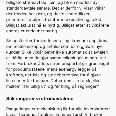
billigste strømavtale i juni og bli en middels dyr
standardavtale senere. Det er derfor vi viser vilkår
der feeden har dem, og derfor metodikken
prioriterer totalpris fremfor markedsføringstekst.
Billigst akkurat nå er nyttig. Billigst etter at vilkårene
endres er enda mer nyttig.
Se også etter forskuddsbetaling, krav om app, krav
om medlemskap og avtaler som bare gjelder nye
kunder. Slike vilkår betyr ikke automatisk at avtalen
er dårlig, men de gjør sammenligningen mindre rett
frem. Forbrukerrådets strømprisportal gir grunnlaget
for produktdataene, mens euenergy legger på
kraftpris, nettleie og støtteberegning for å gjøre
listen mer fakturanær. Det er den lille forskjellen
mellom “ser billig ut” og “er billig på regningen”.
Slik rangerer vi strømavtalene
Rangeringen er mekanisk og lik for alle leverandører:
lavest beregnet totalpris kommer først. Vi bruker