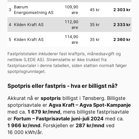
Bærum
109,90
3
45
kr
2 303
kr
Energiomsetning AS
øre
112,90
4
Kilden Kraft AS
35
kr
2 333
kr
øre
114,90
5
Kilden Kraft AS
35
kr
2 360
kr
øre
Fastpristotalen inkluderer fast kraftpris, månedsavgift og
nettleie (
LEDE AS
). Strømstøtte er ikke trukket fra
fastprisavtaler i denne tabellen, siden støtten normalt følger
spotprisgrunnlaget.
Spotpris eller fastpris - hva er billigst nå?
Akkurat nå er
spotpris
billigst i
Tønsberg
. Billigste
spotprisavtale er
Agva Kraft
–
Agva Spot-Kampanje
med ca.
1 679
kr/mnd
, mens billigste fastprisavtale
er
Fortum
–
Fastprisavtale juni-juli 2024
med ca.
1 966
kr/mnd
. Forskjellen er
287
kr/mnd
ved
16 000
kWh/år.