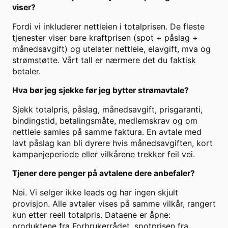
viser?
Fordi vi inkluderer nettleien i totalprisen. De fleste
tjenester viser bare kraftprisen (spot + påslag +
månedsavgift) og utelater nettleie, elavgift, mva og
strømstøtte. Vårt tall er nærmere det du faktisk
betaler.
Hva bør jeg sjekke før jeg bytter strømavtale?
Sjekk totalpris, påslag, månedsavgift, prisgaranti,
bindingstid, betalingsmåte, medlemskrav og om
nettleie samles på samme faktura. En avtale med
lavt påslag kan bli dyrere hvis månedsavgiften, kort
kampanjeperiode eller vilkårene trekker feil vei.
Tjener dere penger på avtalene dere anbefaler?
Nei. Vi selger ikke leads og har ingen skjult
provisjon. Alle avtaler vises på samme vilkår, rangert
kun etter reell totalpris. Dataene er åpne:
produktene fra Forbrukerrådet, spotprisen fra