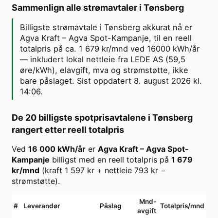
Sammenlign alle strømavtaler i
Tønsberg
Billigste strømavtale i Tønsberg akkurat nå er
Agva Kraft – Agva Spot-Kampanje, til en reell
totalpris på ca. 1 679 kr/mnd ved 16000 kWh/år
— inkludert lokal nettleie fra LEDE AS (59,5
øre/kWh), elavgift, mva og strømstøtte, ikke
bare påslaget. Sist oppdatert 8. august 2026 kl.
14:06.
De 20 billigste spotprisavtalene i
Tønsberg
rangert etter reell totalpris
Ved
16 000
kWh/år
er
Agva Kraft
–
Agva Spot-
Kampanje
billigst med en reell totalpris på
1 679
kr/mnd
(kraft
1 597
kr + nettleie
793
kr −
strømstøtte).
Mnd-
#
Leverandør
Påslag
Totalpris/mnd
avgift