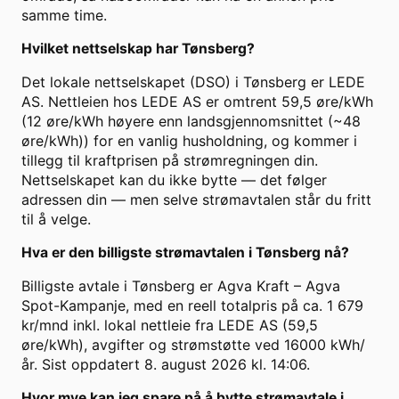
samme time.
Hvilket nettselskap har Tønsberg?
Det lokale nettselskapet (DSO) i Tønsberg er LEDE
AS. Nettleien hos LEDE AS er omtrent 59,5 øre/kWh
(12 øre/kWh høyere enn landsgjennomsnittet (~48
øre/kWh)) for en vanlig husholdning, og kommer i
tillegg til kraftprisen på strømregningen din.
Nettselskapet kan du ikke bytte — det følger
adressen din — men selve strømavtalen står du fritt
til å velge.
Hva er den billigste strømavtalen i Tønsberg nå?
Billigste avtale i Tønsberg er Agva Kraft – Agva
Spot-Kampanje, med en reell totalpris på ca. 1 679
kr/mnd inkl. lokal nettleie fra LEDE AS (59,5
øre/kWh), avgifter og strømstøtte ved 16000 kWh/
år. Sist oppdatert 8. august 2026 kl. 14:06.
Hvor mye kan jeg spare på å bytte strømavtale i