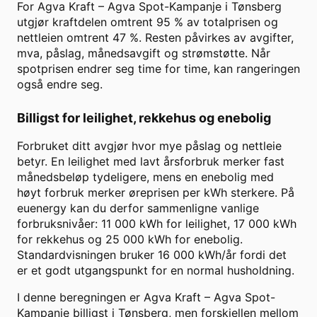
For
Agva Kraft
–
Agva Spot-Kampanje
i
Tønsberg
utgjør kraftdelen omtrent
95
% av totalprisen og
nettleien omtrent
47
%. Resten påvirkes av avgifter,
mva, påslag, månedsavgift og strømstøtte. Når
spotprisen endrer seg time for time, kan rangeringen
også endre seg.
Billigst for leilighet, rekkehus og enebolig
Forbruket ditt avgjør hvor mye påslag og nettleie
betyr. En leilighet med lavt årsforbruk merker fast
månedsbeløp tydeligere, mens en enebolig med
høyt forbruk merker øreprisen per kWh sterkere. På
euenergy kan du derfor sammenligne vanlige
forbruksnivåer: 11 000 kWh for leilighet, 17 000 kWh
for rekkehus og 25 000 kWh for enebolig.
Standardvisningen bruker
16 000
kWh/år fordi det
er et godt utgangspunkt for en normal husholdning.
I denne beregningen er
Agva Kraft
–
Agva Spot-
Kampanje
billigst i
Tønsberg
, men forskjellen mellom