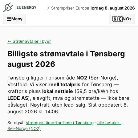
⚡️ Strømpriser Europa
lørdag 8. august 2026
☰
🇳🇴
Meny
NO
▾
← Strømavtaler i byer
Billigste strømavtale i
Tønsberg
august 2026
Tønsberg
ligger i prisområde
NO2
(
Sør-Norge
)
,
Vestfold
. Vi viser
reell totalpris
for
Tønsberg
—
kraftpris pluss
lokal nettleie
(
59,5
øre/kWh hos
LEDE AS
), elavgift, mva og strømstøtte — ikke bare
påslaget. Nøytralt, uten lead-salg.
Sist oppdatert
8.
august 2026 kl. 14:06
.
Se også:
strømpris time-for-time i
Tønsberg
·
alle avtaler i
Sør-Norge
(
NO2
)