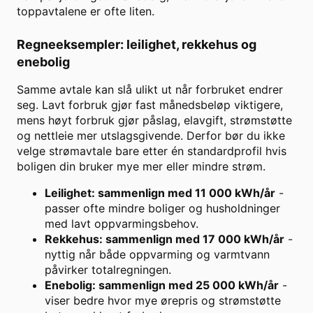
toppavtalene er ofte liten.
Regneeksempler: leilighet, rekkehus og
enebolig
Samme avtale kan slå ulikt ut når forbruket endrer
seg. Lavt forbruk gjør fast månedsbeløp viktigere,
mens høyt forbruk gjør påslag, elavgift, strømstøtte
og nettleie mer utslagsgivende. Derfor bør du ikke
velge strømavtale bare etter én standardprofil hvis
boligen din bruker mye mer eller mindre strøm.
Leilighet: sammenlign med 11 000 kWh/år
-
passer ofte mindre boliger og husholdninger
med lavt oppvarmingsbehov.
Rekkehus: sammenlign med 17 000 kWh/år
-
nyttig når både oppvarming og varmtvann
påvirker totalregningen.
Enebolig: sammenlign med 25 000 kWh/år
-
viser bedre hvor mye ørepris og strømstøtte