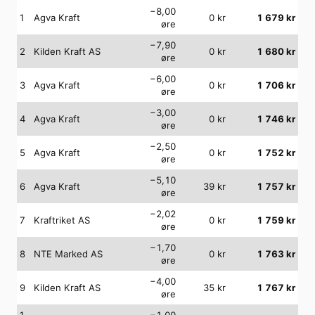
−8,00
1
Agva Kraft
0
kr
1 679
kr
øre
−7,90
2
Kilden Kraft AS
0
kr
1 680
kr
øre
−6,00
3
Agva Kraft
0
kr
1 706
kr
øre
−3,00
4
Agva Kraft
0
kr
1 746
kr
øre
−2,50
5
Agva Kraft
0
kr
1 752
kr
øre
−5,10
6
Agva Kraft
39
kr
1 757
kr
øre
−2,02
7
Kraftriket AS
0
kr
1 759
kr
øre
−1,70
8
NTE Marked AS
0
kr
1 763
kr
øre
−4,00
9
Kilden Kraft AS
35
kr
1 767
kr
øre
1
−1,00