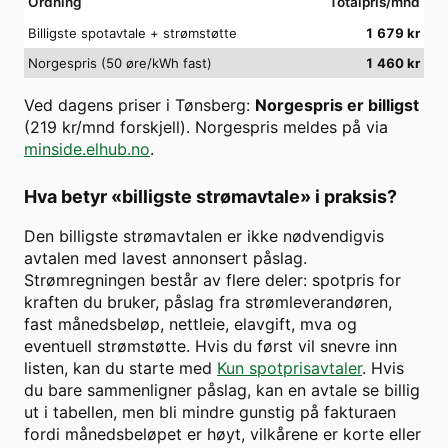
Ordning
Totalpris/mnd
Billigste spotavtale + strømstøtte
1 679
kr
Norgespris (50 øre/kWh fast)
1 460
kr
Ved dagens priser i
Tønsberg
:
Norgespris er billigst
(
219
kr/mnd forskjell). Norgespris meldes på via
minside.elhub.no
.
Hva betyr «billigste strømavtale» i praksis?
Den billigste strømavtalen er ikke nødvendigvis
avtalen med lavest annonsert påslag.
Strømregningen består av flere deler: spotpris for
kraften du bruker, påslag fra strømleverandøren,
fast månedsbeløp, nettleie, elavgift, mva og
eventuell strømstøtte. Hvis du først vil snevre inn
listen, kan du starte med
Kun spotprisavtaler
. Hvis
du bare sammenligner påslag, kan en avtale se billig
ut i tabellen, men bli mindre gunstig på fakturaen
fordi månedsbeløpet er høyt, vilkårene er korte eller