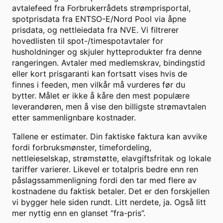
avtalefeed fra Forbrukerrådets strømprisportal,
spotprisdata fra ENTSO-E/Nord Pool via åpne
prisdata, og nettleiedata fra NVE. Vi filtrerer
hovedlisten til spot-/timespotavtaler for
husholdninger og skjuler hytteprodukter fra denne
rangeringen. Avtaler med medlemskrav, bindingstid
eller kort prisgaranti kan fortsatt vises hvis de
finnes i feeden, men vilkår må vurderes før du
bytter. Målet er ikke å kåre den mest populære
leverandøren, men å vise den billigste strømavtalen
etter sammenlignbare kostnader.
Tallene er estimater. Din faktiske faktura kan avvike
fordi forbruksmønster, timefordeling,
nettleieselskap, strømstøtte, elavgiftsfritak og lokale
tariffer varierer. Likevel er totalpris bedre enn ren
påslagssammenligning fordi den tar med flere av
kostnadene du faktisk betaler. Det er den forskjellen
vi bygger hele siden rundt. Litt nerdete, ja. Også litt
mer nyttig enn en glanset “fra-pris”.