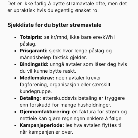
Det er ikke farlig å bytte strømavtale ofte, men det
er upraktisk hvis du egentlig ønsket ro.
Sjekkliste før du bytter strømavtale
Totalpris:
se kr/mnd, ikke bare øre/kWh i
påslag.
Prisgaranti:
sjekk hvor lenge påslag og
månedsbeløp faktisk gjelder.
Bindingstid:
unngå avtaler som låser deg hvis
du vil kunne bytte raskt.
Medlemskrav:
noen avtaler krever
fagforening, organisasjon eller særskilt
kundegruppe.
Betaling:
etterskuddsvis betaling er tryggere
enn forskudd for mange husholdninger.
Gjennomfakturering:
én faktura for strøm og
nettleie kan gjøre regningen enklere å følge.
Kampanjeperiode:
les hva avtalen flyttes til
når kampanjen er over.