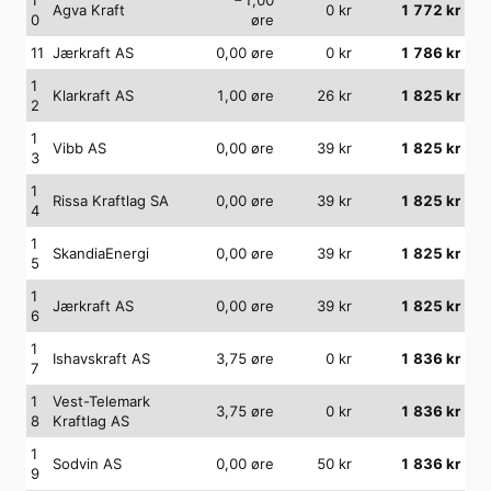
Agva Kraft
0
kr
1 772
kr
0
øre
11
Jærkraft AS
0,00
øre
0
kr
1 786
kr
1
Klarkraft AS
1,00
øre
26
kr
1 825
kr
2
1
Vibb AS
0,00
øre
39
kr
1 825
kr
3
1
Rissa Kraftlag SA
0,00
øre
39
kr
1 825
kr
4
1
SkandiaEnergi
0,00
øre
39
kr
1 825
kr
5
1
Jærkraft AS
0,00
øre
39
kr
1 825
kr
6
1
Ishavskraft AS
3,75
øre
0
kr
1 836
kr
7
1
Vest-Telemark
3,75
øre
0
kr
1 836
kr
8
Kraftlag AS
1
Sodvin AS
0,00
øre
50
kr
1 836
kr
9