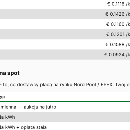
€ 0.1116
/
€ 0.1426
/
€ 0.1160
/
€ 0.1201
/
€ 0.1088
/
€ 0.0924
/
na spot
 — to, co dostawcy płacą na rynku Nord Pool / EPEX. Twój 
yp
Zmienna — aukcja na jutro
Na kWh
Na kWh + opłata stała