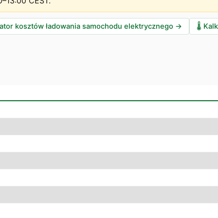
0–13:00 CEST
.
lator kosztów ładowania samochodu elektrycznego
→
🌡️
Kalk