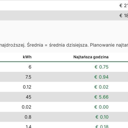
€ 2
€ 1
najdroższej. Średnia = średnia dzisiejsza. Planowanie najta
kWh
Najtańsza godzina
6
€ 0.75
7.5
€ 0.94
0.12
€ 0.02
45
€ 5.66
0.02
€ 0.00
0.8
€ 0.10
1.4
€ 0.18