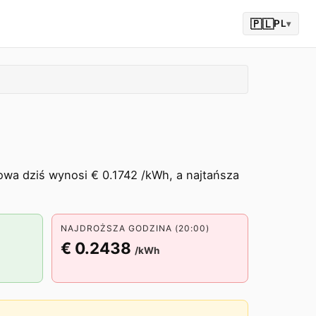
🇵🇱
PL
▾
towa dziś wynosi € 0.1742 /kWh, a najtańsza
NAJDROŻSZA GODZINA (20:00)
€ 0.2438
/kWh