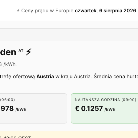
⚡️ Ceny prądu w Europie
czwartek, 6 sierpnia 2026
lden
⚡️
AT
8 /kWh.
strefę ofertową
Austria
w kraju Austria. Średnia cena hur
(06:00)
NAJTAŃSZA GODZINA (09:00)
1978
€ 0.1257
/kWh
/kWh