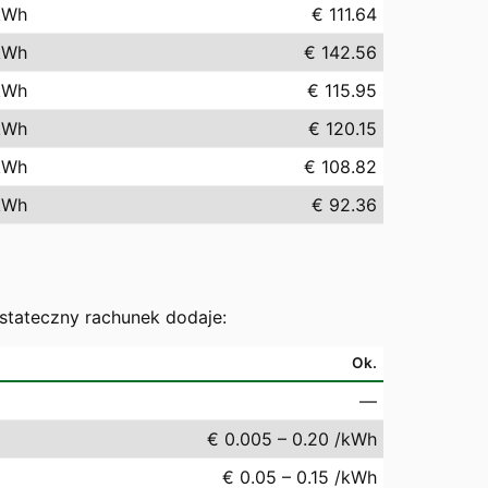
kWh
€ 111.64
kWh
€ 142.56
kWh
€ 115.95
kWh
€ 120.15
kWh
€ 108.82
kWh
€ 92.36
ostateczny rachunek dodaje:
Ok.
—
€ 0.005 – 0.20 /kWh
€ 0.05 – 0.15 /kWh