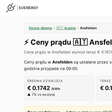
Strona główna
›
🇦🇹
Austria
›
Ansfelden
⚡️
Ceny prądu
🇦🇹
Ansfe
Cena prądu w Ansfelden wynosi teraz € 0.197
Ceny prądu w
Ansfelden
są ustalane przez 
godzina przypada na 09:00.
ŚREDNIA DZISIEJSZA
TERAZ 
€ 0.1742
€ 0.
/kWh
▲ 7% vs wczoraj