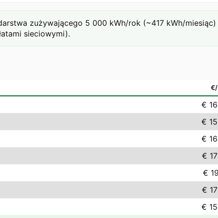
arstwa zużywającego 5 000 kWh/rok (~417 kWh/miesiąc) pr
łatami sieciowymi).
€
€ 16
€ 15
€ 16
€ 17
€ 1
€ 17
€ 15