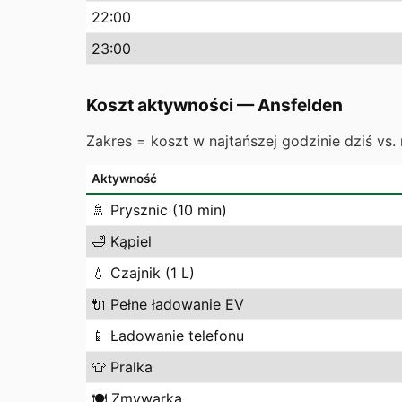
22
:00
23
:00
Koszt aktywności
—
Ansfelden
Zakres = koszt w najtańszej godzinie dziś vs. 
Aktywność
🚿
Prysznic (10 min)
🛁
Kąpiel
💧
Czajnik (1 L)
🔌
Pełne ładowanie EV
📱
Ładowanie telefonu
👕
Pralka
🍽️
Zmywarka