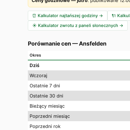
Ceny godzinowe — jutro
:
publikowane 12:0
⏰
Kalkulator najtańszej godziny
→
🔌
Kalku
☀️
Kalkulator zwrotu z paneli słonecznych
→
Porównanie cen
—
Ansfelden
Okres
Dziś
Wczoraj
Ostatnie 7 dni
Ostatnie 30 dni
Bieżący miesiąc
Poprzedni miesiąc
Poprzedni rok