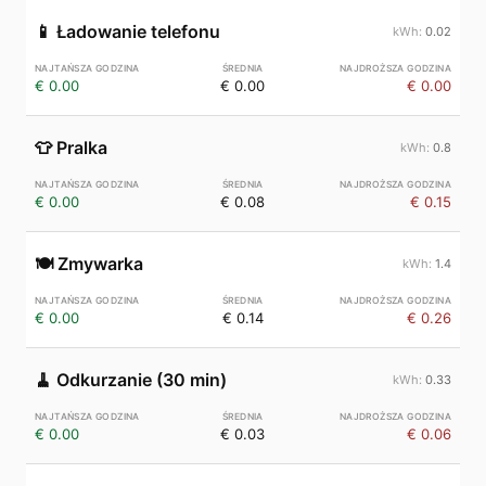
📱
Ładowanie telefonu
0.02
€ 0.00
€ 0.00
€ 0.00
👕
Pralka
0.8
€ 0.00
€ 0.08
€ 0.15
🍽️
Zmywarka
1.4
€ 0.00
€ 0.14
€ 0.26
🧹
Odkurzanie (30 min)
0.33
€ 0.00
€ 0.03
€ 0.06