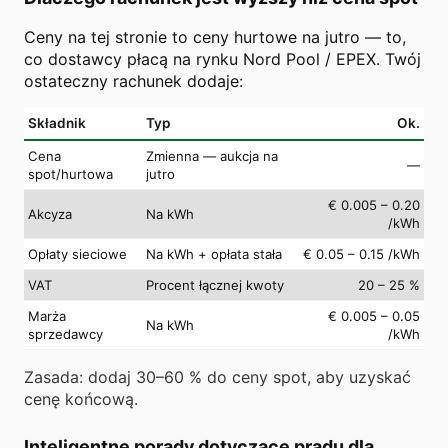
Ceny na tej stronie to ceny hurtowe na jutro — to,
co dostawcy płacą na rynku Nord Pool / EPEX. Twój
ostateczny rachunek dodaje:
Składnik
Typ
Ok.
Cena
Zmienna — aukcja na
—
spot/hurtowa
jutro
€ 0.005 – 0.20
Akcyza
Na kWh
/kWh
Opłaty sieciowe
Na kWh + opłata stała
€ 0.05 – 0.15 /kWh
VAT
Procent łącznej kwoty
20 – 25 %
Marża
€ 0.005 – 0.05
Na kWh
sprzedawcy
/kWh
Zasada: dodaj 30–60 % do ceny spot, aby uzyskać
cenę końcową.
Inteligentne porady dotyczące prądu dla