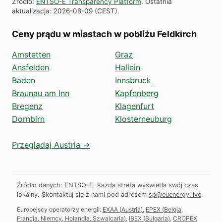
Źródło
:
ENTSO-E Transparency Platform
.
Ostatnia
aktualizacja
:
2026-08-09
(
CEST
).
Ceny prądu w miastach w pobliżu Feldkirch
Amstetten
Graz
Ansfelden
Hallein
Baden
Innsbruck
Braunau am Inn
Kapfenberg
Bregenz
Klagenfurt
Dornbirn
Klosterneuburg
Przeglądaj Austria →
Źródło danych: ENTSO-E. Każda strefa wyświetla swój czas
lokalny.
Skontaktuj się z nami pod adresem
sp@euenergy.live
.
Europejscy operatorzy energii:
EXAA
(
Austria
)
,
EPEX
(
Belgia,
Francja, Niemcy, Holandia, Szwajcaria
)
,
IBEX
(
Bułgaria
)
,
CROPEX