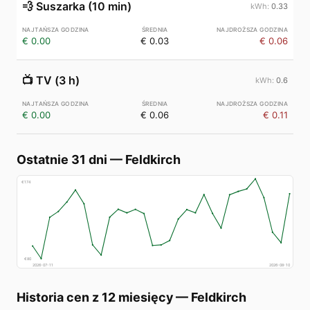
💨
Suszarka (10 min)
0.33
€ 0.00
€ 0.03
€ 0.06
📺
TV (3 h)
0.6
€ 0.00
€ 0.06
€ 0.11
Ostatnie 31 dni
—
Feldkirch
€
174
€
80
2026-07-11
2026-08-10
Historia cen z 12 miesięcy
—
Feldkirch