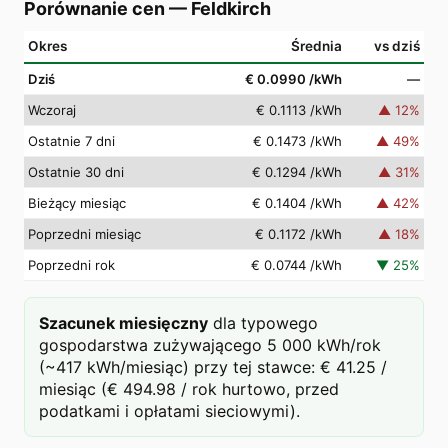
Porównanie cen
—
Feldkirch
Okres
Średnia
vs dziś
Dziś
€ 0.0990
/kWh
—
Wczoraj
€ 0.1113
/kWh
▲
12
%
Ostatnie 7 dni
€ 0.1473
/kWh
▲
49
%
Ostatnie 30 dni
€ 0.1294
/kWh
▲
31
%
Bieżący miesiąc
€ 0.1404
/kWh
▲
42
%
Poprzedni miesiąc
€ 0.1172
/kWh
▲
18
%
Poprzedni rok
€ 0.0744
/kWh
▼
25
%
Szacunek miesięczny
dla typowego
gospodarstwa zużywającego 5 000 kWh/rok
(~417 kWh/miesiąc) przy tej stawce: € 41.25 /
miesiąc (€ 494.98 / rok hurtowo, przed
podatkami i opłatami sieciowymi).