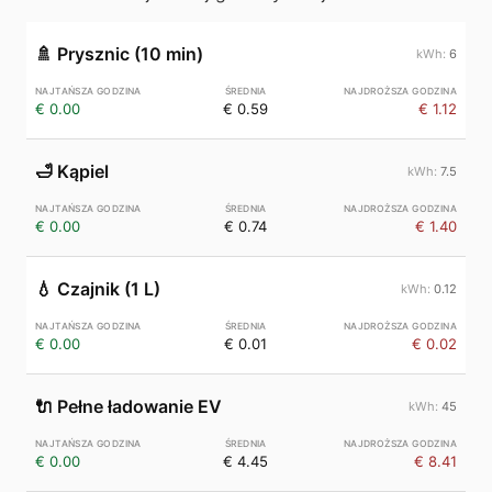
🚿
Prysznic (10 min)
6
€ 0.00
€ 0.59
€ 1.12
🛁
Kąpiel
7.5
€ 0.00
€ 0.74
€ 1.40
💧
Czajnik (1 L)
0.12
€ 0.00
€ 0.01
€ 0.02
🔌
Pełne ładowanie EV
45
€ 0.00
€ 4.45
€ 8.41