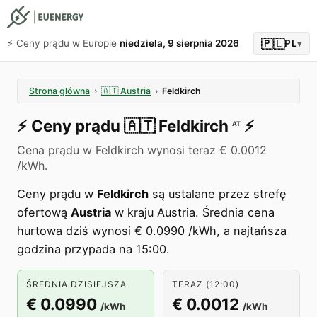
🇵🇱
⚡️ Ceny prądu w Europie
niedziela, 9 sierpnia 2026
PL
▾
Strona główna
›
🇦🇹
Austria
›
Feldkirch
⚡️
Ceny prądu
🇦🇹
Feldkirch
⚡️
AT
Cena prądu w Feldkirch wynosi teraz € 0.0012
/kWh.
Ceny prądu w
Feldkirch
są ustalane przez strefę
ofertową
Austria
w kraju Austria. Średnia cena
hurtowa dziś wynosi € 0.0990 /kWh, a najtańsza
godzina przypada na 15:00.
ŚREDNIA DZISIEJSZA
TERAZ (12:00)
€ 0.0990
€ 0.0012
/kWh
/kWh