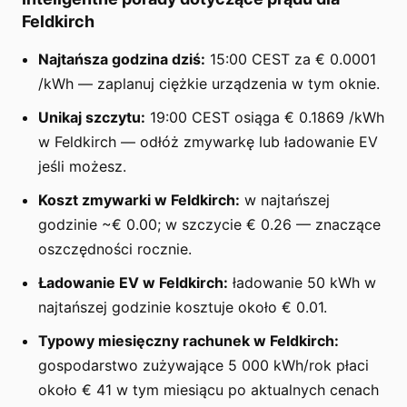
Feldkirch
Najtańsza godzina dziś:
15:00 CEST za € 0.0001
/kWh — zaplanuj ciężkie urządzenia w tym oknie.
Unikaj szczytu:
19:00 CEST osiąga € 0.1869 /kWh
w Feldkirch — odłóż zmywarkę lub ładowanie EV
jeśli możesz.
Koszt zmywarki w Feldkirch:
w najtańszej
godzinie ~€ 0.00; w szczycie € 0.26 — znaczące
oszczędności rocznie.
Ładowanie EV w Feldkirch:
ładowanie 50 kWh w
najtańszej godzinie kosztuje około € 0.01.
Typowy miesięczny rachunek w Feldkirch:
gospodarstwo zużywające 5 000 kWh/rok płaci
około € 41 w tym miesiącu po aktualnych cenach