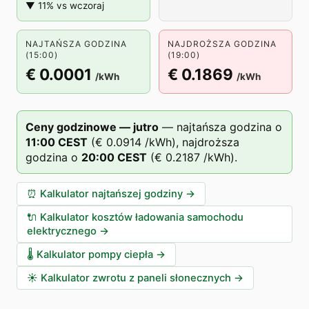
▼ 11% vs wczoraj
NAJTAŃSZA GODZINA
NAJDROŻSZA GODZINA
(15:00)
(19:00)
€ 0.0001
€ 0.1869
/kWh
/kWh
Ceny godzinowe — jutro
—
najtańsza godzina o
11
:00
CEST
(
€ 0.0914
/kWh),
najdroższa
godzina o
20
:00
CEST
(
€ 0.2187
/kWh).
⏰
Kalkulator najtańszej godziny
→
🔌
Kalkulator kosztów ładowania samochodu
elektrycznego
→
🌡️
Kalkulator pompy ciepła
→
☀️
Kalkulator zwrotu z paneli słonecznych
→