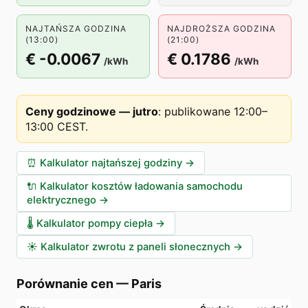
NAJTAŃSZA GODZINA
NAJDROŻSZA GODZINA
(13:00)
(21:00)
€ -0.0067
€ 0.1786
/kWh
/kWh
Ceny godzinowe — jutro
:
publikowane 12:00–
13:00 CEST
.
⏰
Kalkulator najtańszej godziny
→
🔌
Kalkulator kosztów ładowania samochodu
elektrycznego
→
🌡️
Kalkulator pompy ciepła
→
☀️
Kalkulator zwrotu z paneli słonecznych
→
Porównanie cen
—
Paris