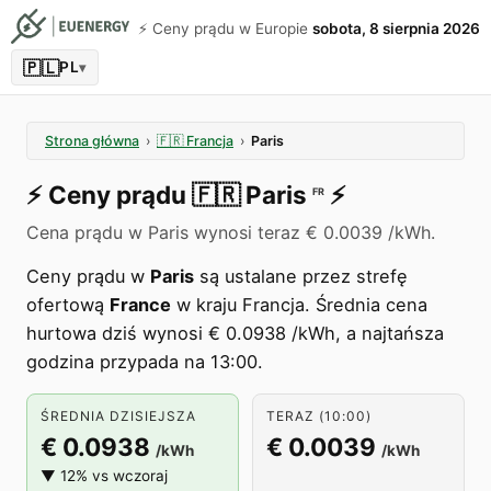
⚡️ Ceny prądu w Europie
sobota, 8 sierpnia 2026
🇵🇱
PL
▾
Strona główna
›
🇫🇷
Francja
›
Paris
⚡️
Ceny prądu
🇫🇷
Paris
⚡️
FR
Cena prądu w Paris wynosi teraz € 0.0039 /kWh.
Ceny prądu w
Paris
są ustalane przez strefę
ofertową
France
w kraju Francja. Średnia cena
hurtowa dziś wynosi € 0.0938 /kWh, a najtańsza
godzina przypada na 13:00.
ŚREDNIA DZISIEJSZA
TERAZ (10:00)
€ 0.0938
€ 0.0039
/kWh
/kWh
▼ 12% vs wczoraj