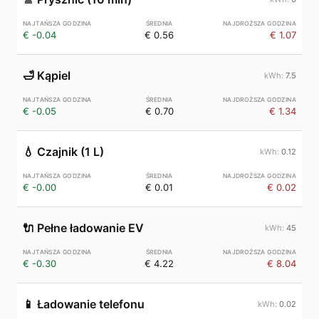
€ -0.04
€ 0.56
€ 1.07
🛁
Kąpiel
7.5
€ -0.05
€ 0.70
€ 1.34
💧
Czajnik (1 L)
0.12
€ -0.00
€ 0.01
€ 0.02
🔌
Pełne ładowanie EV
45
€ -0.30
€ 4.22
€ 8.04
📱
Ładowanie telefonu
0.02