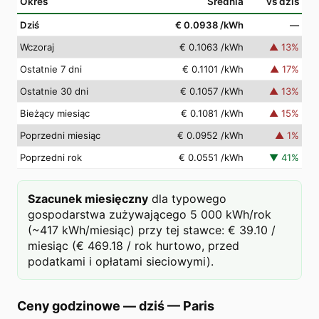
Okres
Średnia
vs dziś
Dziś
€ 0.0938
/kWh
—
Wczoraj
€ 0.1063
/kWh
▲
13
%
Ostatnie 7 dni
€ 0.1101
/kWh
▲
17
%
Ostatnie 30 dni
€ 0.1057
/kWh
▲
13
%
Bieżący miesiąc
€ 0.1081
/kWh
▲
15
%
Poprzedni miesiąc
€ 0.0952
/kWh
▲
1
%
Poprzedni rok
€ 0.0551
/kWh
▼
41
%
Szacunek miesięczny
dla typowego
gospodarstwa zużywającego 5 000 kWh/rok
(~417 kWh/miesiąc) przy tej stawce: € 39.10 /
miesiąc (€ 469.18 / rok hurtowo, przed
podatkami i opłatami sieciowymi).
Ceny godzinowe — dziś
—
Paris