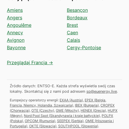
Amiens
Besançon
Angers
Bordeaux
Angoulême
Brest
Annecy
Caen
Avignon
Calais
Bayonne
Cergy-Pontoise
Przeglądaj Francja →
Źródło danych: ENTSO-E. Każda strefa wyświetla swój czas
lokalny.
Skontaktuj się z nami pod adresem
sp@euenergy.live
.
Europejscy operatorzy energii:
EXAA
(
Austria
)
,
EPEX
(
Belgia,
Francja, Niemcy, Holandia, Szwajcaria
)
,
IBEX
(
Bułgaria
)
,
CROPEX
(
Chorwacja
)
,
OTE
(
Czechy
)
,
GME
(
Włochy
)
,
HENEX
(
Grecja
)
,
HUPX
(
Węgry
)
,
Nord Pool Spot
(
Skandynawia i kraje bałtyckie
)
,
POLPX
(
Polska
)
,
OPCOM
(
Rumunia
)
,
SEEPEX
(
Serbia
)
,
OMIE
(
Hiszpania i
Portugalia
)
,
OKTE
(
Słowacja
)
,
SOUTHPOOL
(
Słowenia
)
.