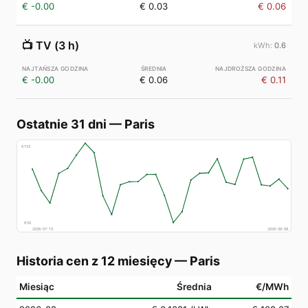
€ -0.00
€ 0.03
€ 0.06
📺
TV (3 h)
0.6
€ -0.00
€ 0.06
€ 0.11
Ostatnie 31 dni
—
Paris
€
153
€
50
2026-07-10
2026-08-08
Historia cen z 12 miesięcy
—
Paris
Miesiąc
Średnia
€/MWh