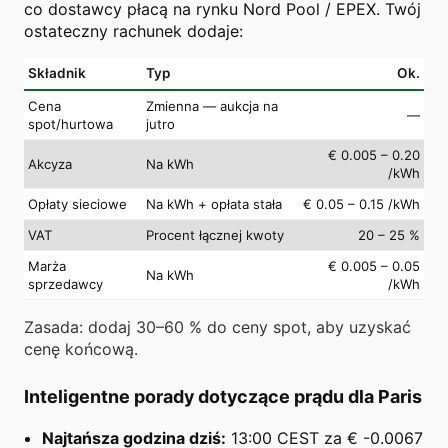
co dostawcy płacą na rynku Nord Pool / EPEX. Twój
ostateczny rachunek dodaje:
Składnik
Typ
Ok.
Cena
Zmienna — aukcja na
—
spot/hurtowa
jutro
€ 0.005 – 0.20
Akcyza
Na kWh
/kWh
Opłaty sieciowe
Na kWh + opłata stała
€ 0.05 – 0.15 /kWh
VAT
Procent łącznej kwoty
20 – 25 %
Marża
€ 0.005 – 0.05
Na kWh
sprzedawcy
/kWh
Zasada: dodaj 30–60 % do ceny spot, aby uzyskać
cenę końcową.
Inteligentne porady dotyczące prądu dla Paris
Najtańsza godzina dziś:
13:00 CEST za € -0.0067