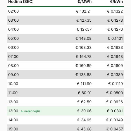
Hodina (SEČ)
€/MWh
€/kWh
02
:00
€ 132.21
€ 0.1322
03
:00
€ 127.35
€ 0.1273
04
:00
€ 127.57
€ 0.1276
05
:00
€ 143.08
€ 0.1431
06
:00
€ 163.33
€ 0.1633
07
:00
€ 164.78
€ 0.1648
08
:00
€ 160.89
€ 0.1609
09
:00
€ 138.88
€ 0.1389
10
:00
€ 111.90
€ 0.1119
11
:00
€ 80.01
€ 0.0800
12
:00
€ 62.59
€ 0.0626
13
:00
€ 30.06
€ 0.0301
← najlacnejšie
14
:00
€ 34.95
€ 0.0349
15
:00
€ 45.68
€ 0.0457