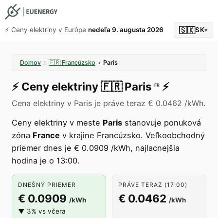
🇸🇰
⚡️ Ceny elektriny v Európe
nedeľa 9. augusta 2026
SK
▾
Domov
›
🇫🇷
Francúzsko
›
Paris
⚡️
Ceny elektriny
🇫🇷
Paris
⚡️
FR
Cena elektriny v Paris je práve teraz € 0.0462 /kWh.
Ceny elektriny v meste
Paris
stanovuje ponuková
zóna
France
v krajine Francúzsko. Veľkoobchodný
priemer dnes je € 0.0909 /kWh, najlacnejšia
hodina je o 13:00.
DNEŠNÝ PRIEMER
PRÁVE TERAZ (17:00)
€ 0.0909
€ 0.0462
/kWh
/kWh
▼ 3% vs včera