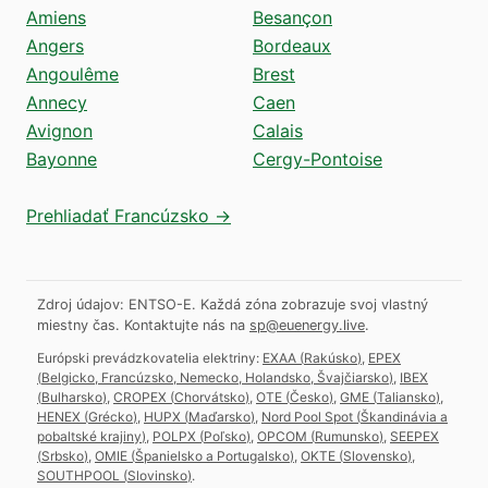
Amiens
Besançon
Angers
Bordeaux
Angoulême
Brest
Annecy
Caen
Avignon
Calais
Bayonne
Cergy-Pontoise
Prehliadať Francúzsko →
Zdroj údajov: ENTSO-E. Každá zóna zobrazuje svoj vlastný
miestny čas.
Kontaktujte nás na
sp@euenergy.live
.
Európski prevádzkovatelia elektriny:
EXAA
(
Rakúsko
)
,
EPEX
(
Belgicko, Francúzsko, Nemecko, Holandsko, Švajčiarsko
)
,
IBEX
(
Bulharsko
)
,
CROPEX
(
Chorvátsko
)
,
OTE
(
Česko
)
,
GME
(
Taliansko
)
,
HENEX
(
Grécko
)
,
HUPX
(
Maďarsko
)
,
Nord Pool Spot
(
Škandinávia a
pobaltské krajiny
)
,
POLPX
(
Poľsko
)
,
OPCOM
(
Rumunsko
)
,
SEEPEX
(
Srbsko
)
,
OMIE
(
Španielsko a Portugalsko
)
,
OKTE
(
Slovensko
)
,
SOUTHPOOL
(
Slovinsko
)
.