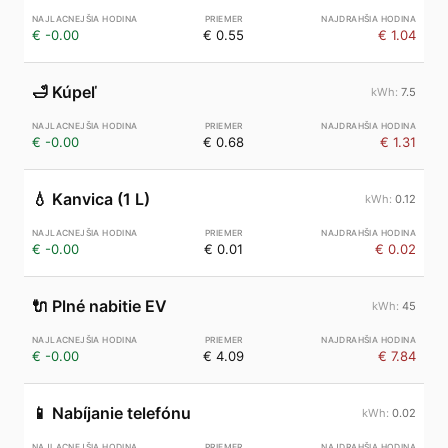
€ -0.00
€ 0.55
€ 1.04
🛁
Kúpeľ
7.5
€ -0.00
€ 0.68
€ 1.31
💧
Kanvica (1 L)
0.12
€ -0.00
€ 0.01
€ 0.02
🔌
Plné nabitie EV
45
€ -0.00
€ 4.09
€ 7.84
📱
Nabíjanie telefónu
0.02