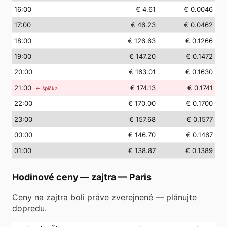
16
:00
€ 4.61
€ 0.0046
17
:00
€ 46.23
€ 0.0462
18
:00
€ 126.63
€ 0.1266
19
:00
€ 147.20
€ 0.1472
20
:00
€ 163.01
€ 0.1630
21
:00
€ 174.13
€ 0.1741
← špička
22
:00
€ 170.00
€ 0.1700
23
:00
€ 157.68
€ 0.1577
00
:00
€ 146.70
€ 0.1467
01
:00
€ 138.87
€ 0.1389
Hodinové ceny — zajtra
—
Paris
Ceny na zajtra boli práve zverejnené — plánujte
dopredu.