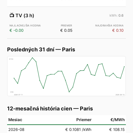
📺
TV (3 h)
0.6
€ -0.00
€ 0.05
€ 0.10
Posledných 31 dní
—
Paris
€
153
€
50
2026-07-11
2026-08-10
12-mesačná história cien
—
Paris
Mesiac
Priemer
€/MWh
2026-08
€ 0.1081
/kWh
€ 108.15