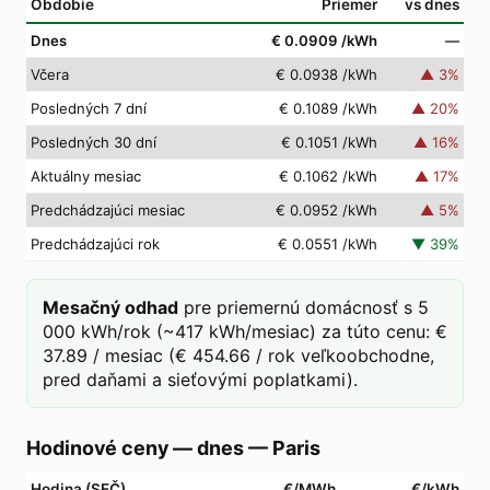
Obdobie
Priemer
vs dnes
Dnes
€ 0.0909
/kWh
—
Včera
€ 0.0938
/kWh
▲
3
%
Posledných 7 dní
€ 0.1089
/kWh
▲
20
%
Posledných 30 dní
€ 0.1051
/kWh
▲
16
%
Aktuálny mesiac
€ 0.1062
/kWh
▲
17
%
Predchádzajúci mesiac
€ 0.0952
/kWh
▲
5
%
Predchádzajúci rok
€ 0.0551
/kWh
▼
39
%
Mesačný odhad
pre priemernú domácnosť s 5
000 kWh/rok (~417 kWh/mesiac) za túto cenu: €
37.89 / mesiac (€ 454.66 / rok veľkoobchodne,
pred daňami a sieťovými poplatkami).
Hodinové ceny — dnes
—
Paris
Hodina (SEČ)
€/MWh
€/kWh