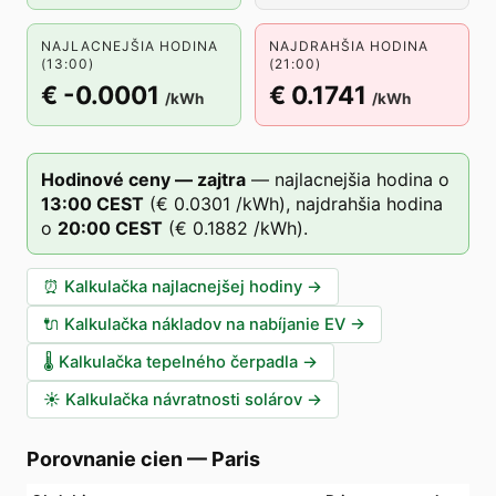
NAJLACNEJŠIA HODINA
NAJDRAHŠIA HODINA
(13:00)
(21:00)
€ -0.0001
€ 0.1741
/kWh
/kWh
Hodinové ceny — zajtra
—
najlacnejšia hodina o
13
:00
CEST
(
€ 0.0301
/kWh),
najdrahšia hodina
o
20
:00
CEST
(
€ 0.1882
/kWh).
⏰
Kalkulačka najlacnejšej hodiny
→
🔌
Kalkulačka nákladov na nabíjanie EV
→
🌡️
Kalkulačka tepelného čerpadla
→
☀️
Kalkulačka návratnosti solárov
→
Porovnanie cien
—
Paris