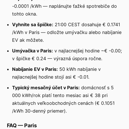
-0.0001 /kWh — naplánujte ťažké spotrebiče do
tohto okna.
Vyhnite sa špičke:
21:00 CEST dosahuje € 0.1741
/kWh v Paris — odložte umývačku alebo nabíjanie
EV ak môžete.
Umývačka v Paris:
v najlacnejšej hodine ~€ -0.00;
v špičke € 0.24 — výrazná úspora ročne.
Nabíjanie EV v Paris:
50 kWh nabíjanie v
najlacnejšej hodine stojí asi € -0.01.
Typický mesačný účet v Paris:
domácnosť s 5
000 kWh/rok platí tento mesiac asi € 38 pri
aktuálnych veľkoobchodných cenách (€ 0.1051
/kWh 30-denný priemer).
FAQ
—
Paris