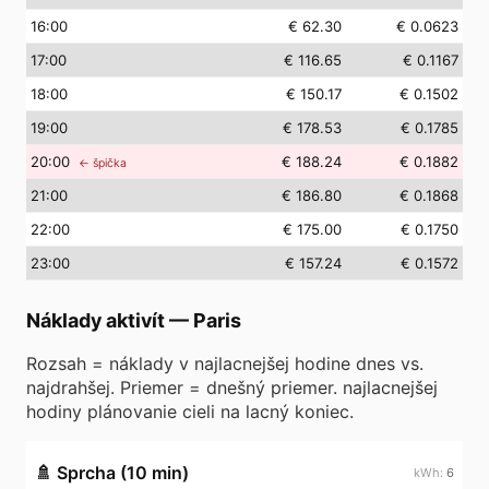
16
:00
€ 62.30
€ 0.0623
17
:00
€ 116.65
€ 0.1167
18
:00
€ 150.17
€ 0.1502
19
:00
€ 178.53
€ 0.1785
20
:00
€ 188.24
€ 0.1882
← špička
21
:00
€ 186.80
€ 0.1868
22
:00
€ 175.00
€ 0.1750
23
:00
€ 157.24
€ 0.1572
Náklady aktivít
—
Paris
Rozsah = náklady v najlacnejšej hodine dnes vs.
najdrahšej. Priemer = dnešný priemer. najlacnejšej
hodiny plánovanie cieli na lacný koniec.
🚿
Sprcha (10 min)
6