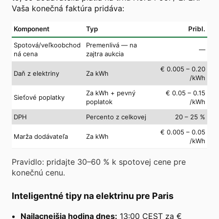
Vaša konečná faktúra pridáva:
Komponent
Typ
Pribl.
Spotová/veľkoobchod
Premenlivá — na
—
ná cena
zajtra aukcia
€ 0.005 – 0.20
Daň z elektriny
Za kWh
/kWh
Za kWh + pevný
€ 0.05 – 0.15
Sieťové poplatky
poplatok
/kWh
DPH
Percento z celkovej
20 – 25 %
€ 0.005 – 0.05
Marža dodávateľa
Za kWh
/kWh
Pravidlo: pridajte 30–60 % k spotovej cene pre
konečnú cenu.
Inteligentné tipy na elektrinu pre Paris
Najlacnejšia hodina dnes:
13:00 CEST za €