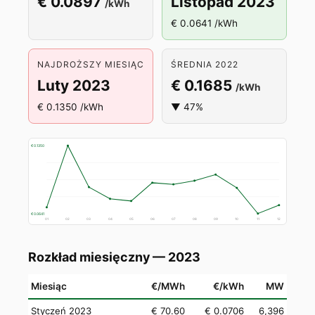
€ 0.0897
Listopad 2023
/kWh
€ 0.0641 /kWh
NAJDROŻSZY MIESIĄC
ŚREDNIA 2022
Luty 2023
€ 0.1685
/kWh
€ 0.1350 /kWh
▼ 47%
€ 0.1350
€ 0.0641
01
02
03
04
05
06
07
08
09
10
11
12
Rozkład miesięczny — 2023
Miesiąc
€/MWh
€/kWh
MW
Styczeń 2023
€ 70.60
€ 0.0706
6,396