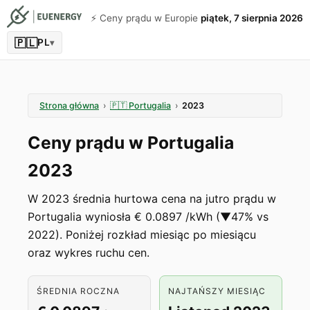
⚡️ Ceny prądu w Europie
piątek, 7 sierpnia 2026
🇵🇱
PL
▾
Strona główna
›
🇵🇹
Portugalia
›
2023
Ceny prądu w Portugalia
2023
W 2023 średnia hurtowa cena na jutro prądu w
Portugalia wyniosła € 0.0897 /kWh (▼47% vs
2022). Poniżej rozkład miesiąc po miesiącu
oraz wykres ruchu cen.
ŚREDNIA ROCZNA
NAJTAŃSZY MIESIĄC