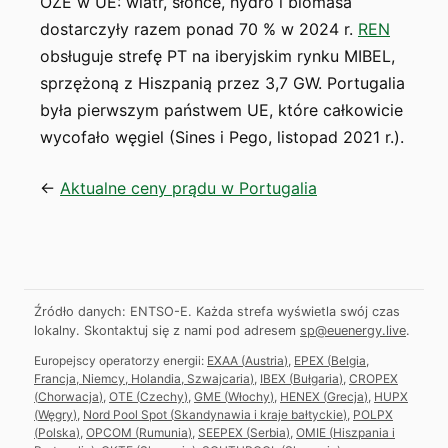
OZE w UE: wiatr, słońce, hydro i biomasa
dostarczyły razem ponad 70 % w 2024 r.
REN
obsługuje strefę PT na iberyjskim rynku MIBEL,
sprzężoną z Hiszpanią przez 3,7 GW. Portugalia
była pierwszym państwem UE, które całkowicie
wycofało węgiel (Sines i Pego, listopad 2021 r.).
←
Aktualne ceny prądu w Portugalia
Źródło danych: ENTSO-E. Każda strefa wyświetla swój czas
lokalny.
Skontaktuj się z nami pod adresem
sp@euenergy.live
.
Europejscy operatorzy energii:
EXAA
(
Austria
)
,
EPEX
(
Belgia,
Francja, Niemcy, Holandia, Szwajcaria
)
,
IBEX
(
Bułgaria
)
,
CROPEX
(
Chorwacja
)
,
OTE
(
Czechy
)
,
GME
(
Włochy
)
,
HENEX
(
Grecja
)
,
HUPX
(
Węgry
)
,
Nord Pool Spot
(
Skandynawia i kraje bałtyckie
)
,
POLPX
(
Polska
)
,
OPCOM
(
Rumunia
)
,
SEEPEX
(
Serbia
)
,
OMIE
(
Hiszpania i