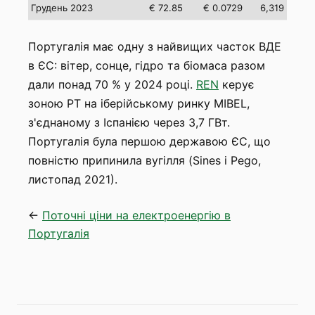
Грудень 2023
€ 72.85
€ 0.0729
6,319
Португалія має одну з найвищих часток ВДЕ
в ЄС: вітер, сонце, гідро та біомаса разом
дали понад 70 % у 2024 році.
REN
керує
зоною PT на іберійському ринку MIBEL,
з'єднаному з Іспанією через 3,7 ГВт.
Португалія була першою державою ЄС, що
повністю припинила вугілля (Sines і Pego,
листопад 2021).
←
Поточні ціни на електроенергію в
Португалія