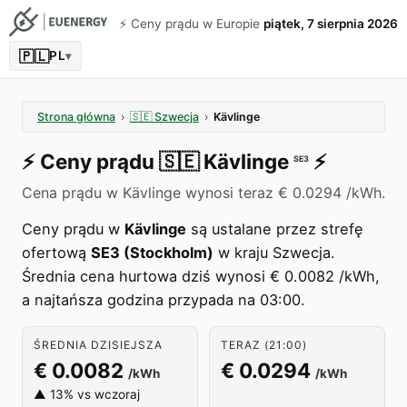
⚡️ Ceny prądu w Europie
piątek, 7 sierpnia 2026
🇵🇱
PL
▾
Strona główna
›
🇸🇪
Szwecja
›
Kävlinge
⚡️
Ceny prądu
🇸🇪
Kävlinge
⚡️
SE3
Cena prądu w Kävlinge wynosi teraz € 0.0294 /kWh.
Ceny prądu w
Kävlinge
są ustalane przez strefę
ofertową
SE3 (Stockholm)
w kraju Szwecja.
Średnia cena hurtowa dziś wynosi € 0.0082 /kWh,
a najtańsza godzina przypada na 03:00.
ŚREDNIA DZISIEJSZA
TERAZ (21:00)
€ 0.0082
€ 0.0294
/kWh
/kWh
▲ 13% vs wczoraj