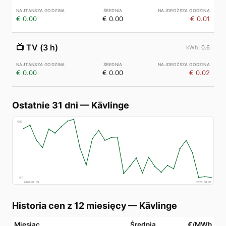
€ 0.00
€ 0.00
€ 0.01
📺
TV (3 h)
0.6
€ 0.00
€ 0.00
€ 0.02
Ostatnie 31 dni
—
Kävlinge
€
83
€
7
2026-07-09
2026-08-08
Historia cen z 12 miesięcy
—
Kävlinge
Miesiąc
Średnia
€/MWh