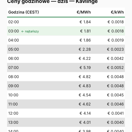
Ceny godzinowe — dziś
—
Kävlinge
Godzina (CEST)
€/MWh
€/kWh
02
:00
€ 1.84
€ 0.0018
03
:00
€ 1.81
€ 0.0018
← najtańszy
04
:00
€ 1.86
€ 0.0019
05
:00
€ 2.28
€ 0.0023
06
:00
€ 4.22
€ 0.0042
07
:00
€ 5.19
€ 0.0052
08
:00
€ 4.82
€ 0.0048
09
:00
€ 4.83
€ 0.0048
10
:00
€ 4.54
€ 0.0045
11
:00
€ 4.62
€ 0.0046
12
:00
€ 4.14
€ 0.0041
13
:00
€ 4.01
€ 0.0040
14
:00
€ 3.98
€ 0.0040