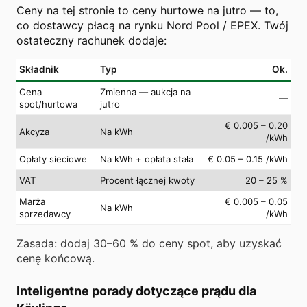
Ceny na tej stronie to ceny hurtowe na jutro — to,
co dostawcy płacą na rynku Nord Pool / EPEX. Twój
ostateczny rachunek dodaje:
Składnik
Typ
Ok.
Cena
Zmienna — aukcja na
—
spot/hurtowa
jutro
€ 0.005 – 0.20
Akcyza
Na kWh
/kWh
Opłaty sieciowe
Na kWh + opłata stała
€ 0.05 – 0.15 /kWh
VAT
Procent łącznej kwoty
20 – 25 %
Marża
€ 0.005 – 0.05
Na kWh
sprzedawcy
/kWh
Zasada: dodaj 30–60 % do ceny spot, aby uzyskać
cenę końcową.
Inteligentne porady dotyczące prądu dla