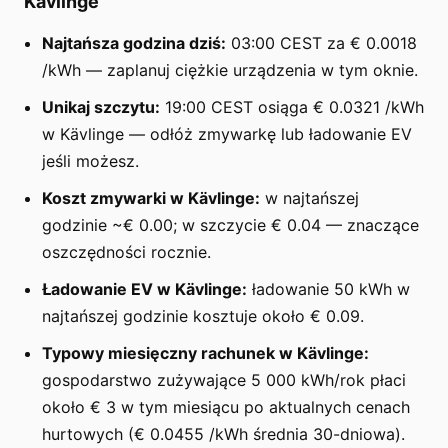
Kävlinge
Najtańsza godzina dziś:
03:00 CEST za € 0.0018
/kWh — zaplanuj ciężkie urządzenia w tym oknie.
Unikaj szczytu:
19:00 CEST osiąga € 0.0321 /kWh
w Kävlinge — odłóż zmywarkę lub ładowanie EV
jeśli możesz.
Koszt zmywarki w Kävlinge:
w najtańszej
godzinie ~€ 0.00; w szczycie € 0.04 — znaczące
oszczędności rocznie.
Ładowanie EV w Kävlinge:
ładowanie 50 kWh w
najtańszej godzinie kosztuje około € 0.09.
Typowy miesięczny rachunek w Kävlinge:
gospodarstwo zużywające 5 000 kWh/rok płaci
około € 3 w tym miesiącu po aktualnych cenach
hurtowych (€ 0.0455 /kWh średnia 30-dniowa).