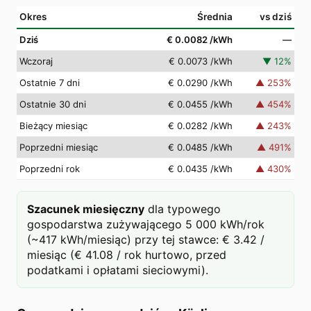
Okres
Średnia
vs dziś
Dziś
€ 0.0082
/kWh
—
Wczoraj
€ 0.0073
/kWh
▼
12
%
Ostatnie 7 dni
€ 0.0290
/kWh
▲
253
%
Ostatnie 30 dni
€ 0.0455
/kWh
▲
454
%
Bieżący miesiąc
€ 0.0282
/kWh
▲
243
%
Poprzedni miesiąc
€ 0.0485
/kWh
▲
491
%
Poprzedni rok
€ 0.0435
/kWh
▲
430
%
Szacunek miesięczny
dla typowego
gospodarstwa zużywającego 5 000 kWh/rok
(~417 kWh/miesiąc) przy tej stawce: € 3.42 /
miesiąc (€ 41.08 / rok hurtowo, przed
podatkami i opłatami sieciowymi).