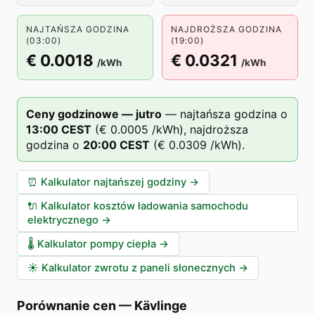
NAJTAŃSZA GODZINA
NAJDROŻSZA GODZINA
(03:00)
(19:00)
€ 0.0018
€ 0.0321
/kWh
/kWh
Ceny godzinowe — jutro
—
najtańsza godzina o
13
:00
CEST
(
€ 0.0005
/kWh),
najdroższa
godzina o
20
:00
CEST
(
€ 0.0309
/kWh).
⏰
Kalkulator najtańszej godziny
→
🔌
Kalkulator kosztów ładowania samochodu
elektrycznego
→
🌡️
Kalkulator pompy ciepła
→
☀️
Kalkulator zwrotu z paneli słonecznych
→
Porównanie cen
—
Kävlinge