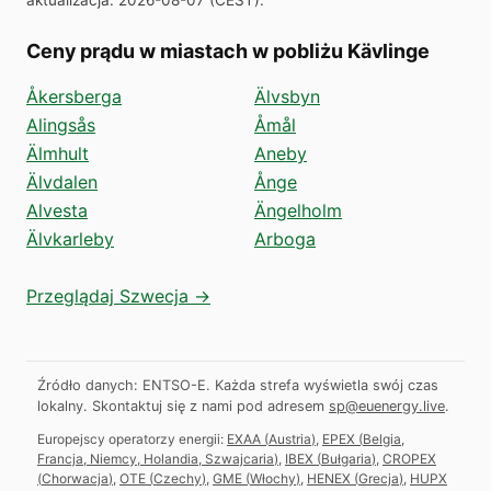
Ceny prądu w miastach w pobliżu Kävlinge
Åkersberga
Älvsbyn
Alingsås
Åmål
Älmhult
Aneby
Älvdalen
Ånge
Alvesta
Ängelholm
Älvkarleby
Arboga
Przeglądaj Szwecja →
Źródło danych: ENTSO-E. Każda strefa wyświetla swój czas
lokalny.
Skontaktuj się z nami pod adresem
sp@euenergy.live
.
Europejscy operatorzy energii:
EXAA
(
Austria
)
,
EPEX
(
Belgia,
Francja, Niemcy, Holandia, Szwajcaria
)
,
IBEX
(
Bułgaria
)
,
CROPEX
(
Chorwacja
)
,
OTE
(
Czechy
)
,
GME
(
Włochy
)
,
HENEX
(
Grecja
)
,
HUPX