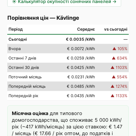
☀️
Калькулятор окупності сонячних панелей
→
Порівняння цін
—
Kävlinge
Період
Середнє
vs сьогодні
Сьогодні
€ 0.0035
/kWh
—
Вчора
€ 0.0072
/kWh
▲
105
%
Останні 7 днів
€ 0.0259
/kWh
▲
634
%
Останні 30 днів
€ 0.0425
/kWh
▲
1103
%
Поточний місяць
€ 0.0231
/kWh
▲
554
%
Попередній місяць
€ 0.0485
/kWh
▲
1274
%
Попередній рік
€ 0.0435
/kWh
▲
1133
%
Місячна оцінка
для типового
домогосподарства, що споживає 5 000 kWh/
рік (~417 kWh/місяць) за цією ставкою: € 1.47
/ місяць (€ 17.66 / рік оптом, до податків і