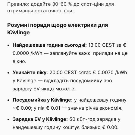
Правило: додайте 30–60 % до спот-ціни для
отримання остаточної ціни.
Розумні поради щодо електрики для
Kävlinge
Найдешевша година сьогодні:
13:00 CEST за €
0.0000 /kWh — заплануйте важкі прилади на це
вікно.
Уникайте піку:
20:00 CEST сягає € 0.0070 /kWh
у Kävlinge — відкладіть посудомийку або
зарядку EV якщо можете.
Посудомийка у Kävlinge:
у найдешевшу годину
~€ 0.00; у пік € 0.01 — значна річна економія.
Зарядка EV у Kävlinge:
50 кВт-год зарядка у
найдешевшу годину коштує близько € 0.00.