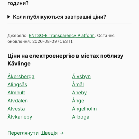
години?
Коли публікуються завтрашні ціни?
Джерело
:
ENTSO-E Transparency Platform
.
Останнє
оновлення
:
2026-08-09
(
CEST
).
Ціни на електроенергію в містах поблизу
Kävlinge
Åkersberga
Älvsbyn
Alingsås
Åmål
Älmhult
Aneby
Älvdalen
Ånge
Alvesta
Ängelholm
Älvkarleby
Arboga
Переглянути Швеція →