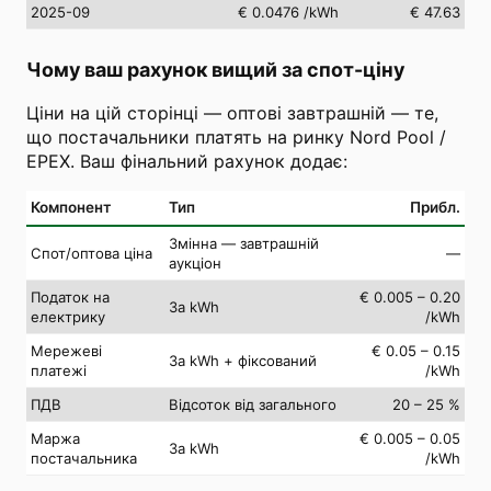
2025-09
€ 0.0476
/kWh
€ 47.63
Чому ваш рахунок вищий за спот-ціну
Ціни на цій сторінці — оптові завтрашній — те,
що постачальники платять на ринку Nord Pool /
EPEX. Ваш фінальний рахунок додає:
Компонент
Тип
Прибл.
Змінна — завтрашній
Спот/оптова ціна
—
аукціон
Податок на
€ 0.005 – 0.20
За kWh
електрику
/kWh
Мережеві
€ 0.05 – 0.15
За kWh + фіксований
платежі
/kWh
ПДВ
Відсоток від загального
20 – 25 %
Маржа
€ 0.005 – 0.05
За kWh
постачальника
/kWh