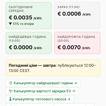
СЬОГОДНІШНЄ
ЗАРАЗ (11:00)
СЕРЕДНЄ
€ 0.0006
/kWh
€ 0.0035
/kWh
▼ 51% vs вчора
НАЙДЕШЕВША ГОДИНА
НАЙДОРОЖЧА ГОДИНА
(13:00)
(20:00)
€ 0.0000
€ 0.0070
/kWh
/kWh
Погодинні ціни — завтра
:
публікуються 12:00–
13:00 CEST
.
⏰
Калькулятор найдешевшої години
→
🔌
Калькулятор вартості зарядки EV
→
🌡️
Калькулятор теплового насоса
→