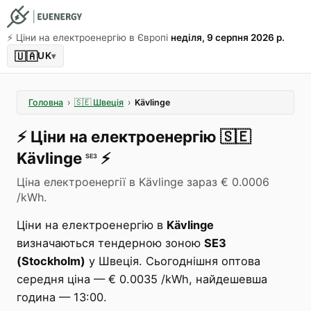
⚡️ Ціни на електроенергію в Європі
неділя, 9 серпня 2026 р.
🇺🇦
UK
▾
Головна
›
🇸🇪
Швеція
›
Kävlinge
⚡️
Ціни на електроенергію
🇸🇪
Kävlinge
⚡️
SE3
Ціна електроенергії в Kävlinge зараз € 0.0006
/kWh.
Ціни на електроенергію в
Kävlinge
визначаються тендерною зоною
SE3
(Stockholm)
у Швеція. Сьогоднішня оптова
середня ціна — € 0.0035 /kWh, найдешевша
година — 13:00.