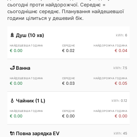
сьогодні проти найдорожчої. Середнє =
сьогоднішнє середнє. Планування найдешевшої
години цілиться у дешевий бік.
🚿
Душ (10 хв)
6
€ 0.00
€ 0.02
€ 0.04
🛁
Ванна
7.5
€ 0.00
€ 0.03
€ 0.05
💧
Чайник (1 L)
0.12
€ 0.00
€ 0.00
€ 0.00
🔌
Повна зарядка EV
45