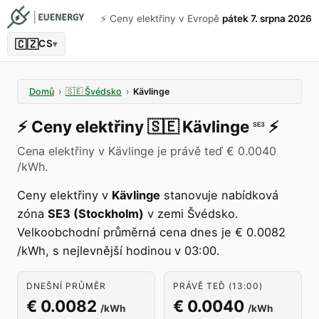
⚡️ Ceny elektřiny v Evropě
pátek 7. srpna 2026
🇨🇿
CS
▾
Domů
›
🇸🇪
Švédsko
›
Kävlinge
⚡️
Ceny elektřiny
🇸🇪
Kävlinge
⚡️
SE3
Cena elektřiny v Kävlinge je právě teď € 0.0040
/kWh.
Ceny elektřiny v
Kävlinge
stanovuje nabídková
zóna
SE3 (Stockholm)
v zemi Švédsko.
Velkoobchodní průměrná cena dnes je € 0.0082
/kWh, s nejlevnější hodinou v 03:00.
DNEŠNÍ PRŮMĚR
PRÁVĚ TEĎ (13:00)
€ 0.0082
€ 0.0040
/kWh
/kWh