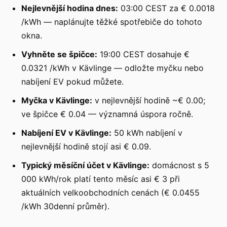
Nejlevnější hodina dnes:
03:00 CEST za € 0.0018
/kWh — naplánujte těžké spotřebiče do tohoto
okna.
Vyhněte se špičce:
19:00 CEST dosahuje €
0.0321 /kWh v Kävlinge — odložte myčku nebo
nabíjení EV pokud můžete.
Myčka v Kävlinge:
v nejlevnější hodině ~€ 0.00;
ve špičce € 0.04 — významná úspora ročně.
Nabíjení EV v Kävlinge:
50 kWh nabíjení v
nejlevnější hodině stojí asi € 0.09.
Typický měsíční účet v Kävlinge:
domácnost s 5
000 kWh/rok platí tento měsíc asi € 3 při
aktuálních velkoobchodních cenách (€ 0.0455
/kWh 30denní průměr).