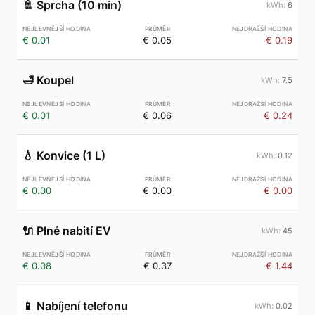
🚿
Sprcha (10 min)
6
€ 0.01
€ 0.05
€ 0.19
🛁
Koupel
7.5
€ 0.01
€ 0.06
€ 0.24
💧
Konvice (1 L)
0.12
€ 0.00
€ 0.00
€ 0.00
🔌
Plné nabití EV
45
€ 0.08
€ 0.37
€ 1.44
📱
Nabíjení telefonu
0.02