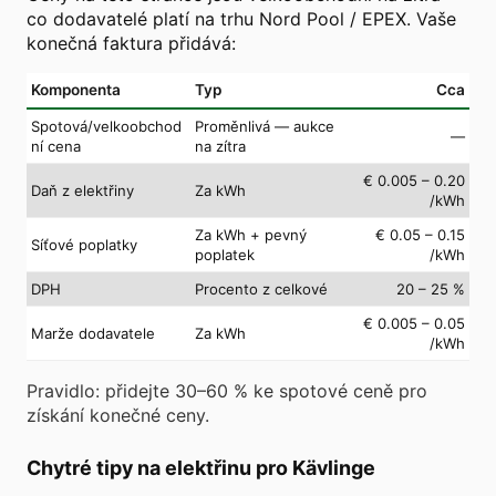
co dodavatelé platí na trhu Nord Pool / EPEX. Vaše
konečná faktura přidává:
Komponenta
Typ
Cca
Spotová/velkoobchod
Proměnlivá — aukce
—
ní cena
na zítra
€ 0.005 – 0.20
Daň z elektřiny
Za kWh
/kWh
Za kWh + pevný
€ 0.05 – 0.15
Síťové poplatky
poplatek
/kWh
DPH
Procento z celkové
20 – 25 %
€ 0.005 – 0.05
Marže dodavatele
Za kWh
/kWh
Pravidlo: přidejte 30–60 % ke spotové ceně pro
získání konečné ceny.
Chytré tipy na elektřinu pro Kävlinge