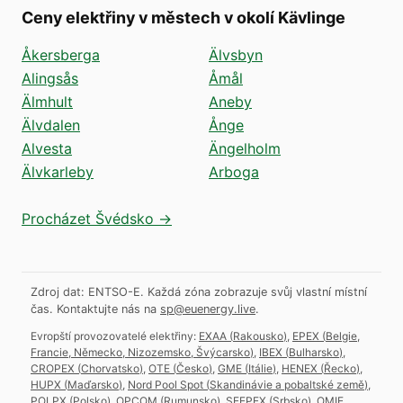
Ceny elektřiny v městech v okolí Kävlinge
Åkersberga
Älvsbyn
Alingsås
Åmål
Älmhult
Aneby
Älvdalen
Ånge
Alvesta
Ängelholm
Älvkarleby
Arboga
Procházet Švédsko →
Zdroj dat: ENTSO-E. Každá zóna zobrazuje svůj vlastní místní
čas.
Kontaktujte nás na
sp@euenergy.live
.
Evropští provozovatelé elektřiny:
EXAA
(
Rakousko
)
,
EPEX
(
Belgie,
Francie, Německo, Nizozemsko, Švýcarsko
)
,
IBEX
(
Bulharsko
)
,
CROPEX
(
Chorvatsko
)
,
OTE
(
Česko
)
,
GME
(
Itálie
)
,
HENEX
(
Řecko
)
,
HUPX
(
Maďarsko
)
,
Nord Pool Spot
(
Skandinávie a pobaltské země
)
,
POLPX
(
Polsko
)
,
OPCOM
(
Rumunsko
)
,
SEEPEX
(
Srbsko
)
,
OMIE