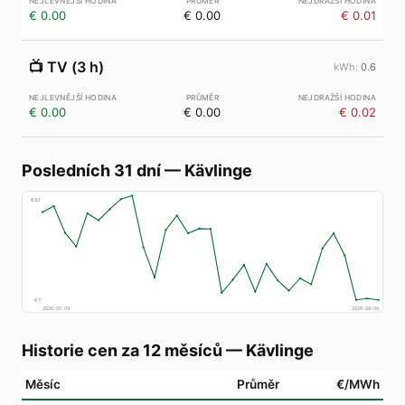
€ 0.00
€ 0.00
€ 0.01
📺
TV (3 h)
0.6
€ 0.00
€ 0.00
€ 0.02
Posledních 31 dní
—
Kävlinge
€
83
€
7
2026-07-09
2026-08-08
Historie cen za 12 měsíců
—
Kävlinge
Měsíc
Průměr
€/MWh