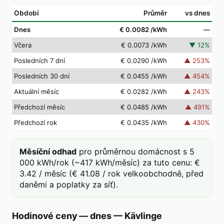
Období
Průměr
vs dnes
Dnes
€ 0.0082
/kWh
—
Včera
€ 0.0073
/kWh
▼
12
%
Posledních 7 dní
€ 0.0290
/kWh
▲
253
%
Posledních 30 dní
€ 0.0455
/kWh
▲
454
%
Aktuální měsíc
€ 0.0282
/kWh
▲
243
%
Předchozí měsíc
€ 0.0485
/kWh
▲
491
%
Předchozí rok
€ 0.0435
/kWh
▲
430
%
Měsíční odhad
pro průměrnou domácnost s 5
000 kWh/rok (~417 kWh/měsíc) za tuto cenu: €
3.42 / měsíc (€ 41.08 / rok velkoobchodně, před
daněmi a poplatky za síť).
Hodinové ceny — dnes
—
Kävlinge