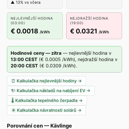
▲ 13% vs včera
NEJLEVNĚJŠÍ HODINA
NEJDRAŽŠÍ HODINA
(03:00)
(19:00)
€ 0.0018
€ 0.0321
/kWh
/kWh
Hodinové ceny — zítra
—
nejlevnější hodina v
13
:00
CEST
(
€ 0.0005
/kWh),
nejdražší hodina v
20
:00
CEST
(
€ 0.0309
/kWh).
⏰
Kalkulačka nejlevnější hodiny
→
🔌
Kalkulačka nákladů na nabíjení EV
→
🌡️
Kalkulačka tepelného čerpadla
→
☀️
Kalkulačka návratnosti solárů
→
Porovnání cen
—
Kävlinge