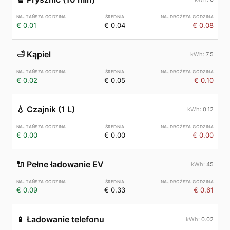
€ 0.01
€ 0.04
€ 0.08
🛁
Kąpiel
7.5
€ 0.02
€ 0.05
€ 0.10
💧
Czajnik (1 L)
0.12
€ 0.00
€ 0.00
€ 0.00
🔌
Pełne ładowanie EV
45
€ 0.09
€ 0.33
€ 0.61
📱
Ładowanie telefonu
0.02