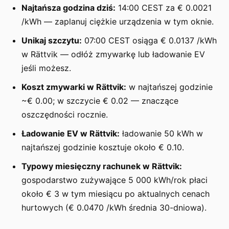
Najtańsza godzina dziś:
14:00 CEST za € 0.0021
/kWh — zaplanuj ciężkie urządzenia w tym oknie.
Unikaj szczytu:
07:00 CEST osiąga € 0.0137 /kWh
w Rättvik — odłóż zmywarkę lub ładowanie EV
jeśli możesz.
Koszt zmywarki w Rättvik:
w najtańszej godzinie
~€ 0.00; w szczycie € 0.02 — znaczące
oszczędności rocznie.
Ładowanie EV w Rättvik:
ładowanie 50 kWh w
najtańszej godzinie kosztuje około € 0.10.
Typowy miesięczny rachunek w Rättvik:
gospodarstwo zużywające 5 000 kWh/rok płaci
około € 3 w tym miesiącu po aktualnych cenach
hurtowych (€ 0.0470 /kWh średnia 30-dniowa).