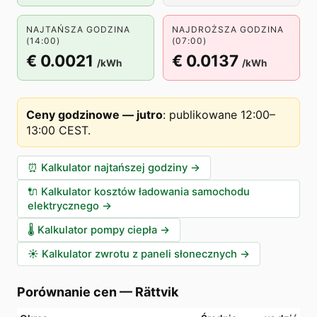
NAJTAŃSZA GODZINA
NAJDROŻSZA GODZINA
(14:00)
(07:00)
€ 0.0021
€ 0.0137
/kWh
/kWh
Ceny godzinowe — jutro
:
publikowane 12:00–
13:00 CEST
.
⏰
Kalkulator najtańszej godziny
→
🔌
Kalkulator kosztów ładowania samochodu
elektrycznego
→
🌡️
Kalkulator pompy ciepła
→
☀️
Kalkulator zwrotu z paneli słonecznych
→
Porównanie cen
—
Rättvik