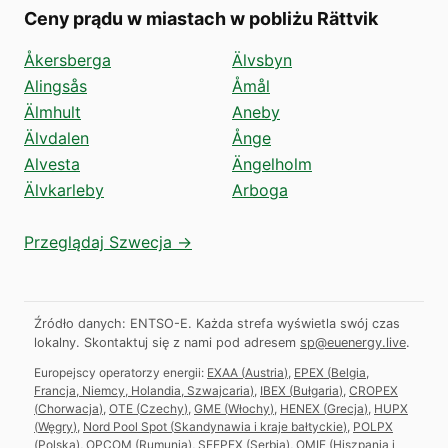
Ceny prądu w miastach w pobliżu Rättvik
Åkersberga
Älvsbyn
Alingsås
Åmål
Älmhult
Aneby
Älvdalen
Ånge
Alvesta
Ängelholm
Älvkarleby
Arboga
Przeglądaj Szwecja →
Źródło danych: ENTSO-E. Każda strefa wyświetla swój czas
lokalny.
Skontaktuj się z nami pod adresem
sp@euenergy.live
.
Europejscy operatorzy energii:
EXAA
(
Austria
)
,
EPEX
(
Belgia,
Francja, Niemcy, Holandia, Szwajcaria
)
,
IBEX
(
Bułgaria
)
,
CROPEX
(
Chorwacja
)
,
OTE
(
Czechy
)
,
GME
(
Włochy
)
,
HENEX
(
Grecja
)
,
HUPX
(
Węgry
)
,
Nord Pool Spot
(
Skandynawia i kraje bałtyckie
)
,
POLPX
(
Polska
)
,
OPCOM
(
Rumunia
)
,
SEEPEX
(
Serbia
)
,
OMIE
(
Hiszpania i