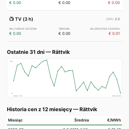
€ 0.00
€ 0.00
€ 0.00
📺
TV (3 h)
0.6
€ 0.00
€ 0.00
€ 0.01
Ostatnie 31 dni
—
Rättvik
€
83
€
7
2026-07-08
2026-08-06
Historia cen z 12 miesięcy
—
Rättvik
Miesiąc
Średnia
€/MWh