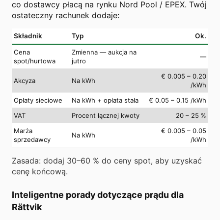
co dostawcy płacą na rynku Nord Pool / EPEX. Twój
ostateczny rachunek dodaje:
Składnik
Typ
Ok.
Cena
Zmienna — aukcja na
—
spot/hurtowa
jutro
€ 0.005 – 0.20
Akcyza
Na kWh
/kWh
Opłaty sieciowe
Na kWh + opłata stała
€ 0.05 – 0.15 /kWh
VAT
Procent łącznej kwoty
20 – 25 %
Marża
€ 0.005 – 0.05
Na kWh
sprzedawcy
/kWh
Zasada: dodaj 30–60 % do ceny spot, aby uzyskać
cenę końcową.
Inteligentne porady dotyczące prądu dla
Rättvik