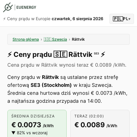
🇵🇱
⚡️ Ceny prądu w Europie
czwartek, 6 sierpnia 2026
PL
▾
Strona główna
›
🇸🇪
Szwecja
›
Rättvik
⚡️
Ceny prądu
🇸🇪
Rättvik
⚡️
SE3
Cena prądu w Rättvik wynosi teraz € 0.0089 /kWh.
Ceny prądu w
Rättvik
są ustalane przez strefę
ofertową
SE3 (Stockholm)
w kraju Szwecja.
Średnia cena hurtowa dziś wynosi € 0.0073 /kWh,
a najtańsza godzina przypada na 14:00.
ŚREDNIA DZISIEJSZA
TERAZ (02:00)
€ 0.0073
€ 0.0089
/kWh
/kWh
▼ 82% vs wczoraj