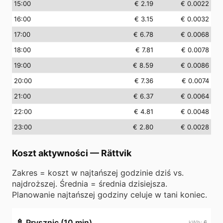
15
:00
€ 2.19
€ 0.0022
16
:00
€ 3.15
€ 0.0032
17
:00
€ 6.78
€ 0.0068
18
:00
€ 7.81
€ 0.0078
19
:00
€ 8.59
€ 0.0086
20
:00
€ 7.36
€ 0.0074
21
:00
€ 6.37
€ 0.0064
22
:00
€ 4.81
€ 0.0048
23
:00
€ 2.80
€ 0.0028
Koszt aktywności
—
Rättvik
Zakres = koszt w najtańszej godzinie dziś vs.
najdroższej. Średnia = średnia dzisiejsza.
Planowanie najtańszej godziny celuje w tani koniec.
🚿
Prysznic (10 min)
6