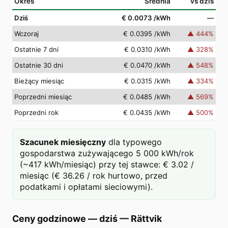
Okres
Średnia
vs dziś
Dziś
€ 0.0073
/kWh
—
Wczoraj
€ 0.0395
/kWh
▲
444
%
Ostatnie 7 dni
€ 0.0310
/kWh
▲
328
%
Ostatnie 30 dni
€ 0.0470
/kWh
▲
548
%
Bieżący miesiąc
€ 0.0315
/kWh
▲
334
%
Poprzedni miesiąc
€ 0.0485
/kWh
▲
569
%
Poprzedni rok
€ 0.0435
/kWh
▲
500
%
Szacunek miesięczny
dla typowego
gospodarstwa zużywającego 5 000 kWh/rok
(~417 kWh/miesiąc) przy tej stawce: € 3.02 /
miesiąc (€ 36.26 / rok hurtowo, przed
podatkami i opłatami sieciowymi).
Ceny godzinowe — dziś
—
Rättvik