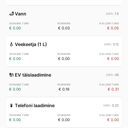
🛁
Vann
7.5
€ 0.00
€ 0.03
€ 0.05
💧
Veekeetja (1 L)
0.12
€ 0.00
€ 0.00
€ 0.00
🔌
EV täislaadimine
45
€ 0.00
€ 0.16
€ 0.31
📱
Telefoni laadimine
0.02
€ 0.00
€ 0.00
€ 0.00