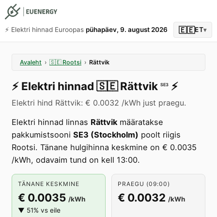
🇪🇪
⚡️ Elektri hinnad Euroopas
pühapäev, 9. august 2026
ET
▾
Avaleht
›
🇸🇪
Rootsi
›
Rättvik
⚡️
Elektri hinnad
🇸🇪
Rättvik
⚡️
SE3
Elektri hind Rättvik: € 0.0032 /kWh just praegu.
Elektri hinnad linnas
Rättvik
määratakse
pakkumistsooni
SE3 (Stockholm)
poolt riigis
Rootsi. Tänane hulgihinna keskmine on € 0.0035
/kWh, odavaim tund on kell 13:00.
TÄNANE KESKMINE
PRAEGU (09:00)
€ 0.0035
€ 0.0032
/kWh
/kWh
▼ 51% vs eile