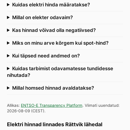
Kuidas elektri hinda määratakse?
Millal on elekter odavaim?
Kas hinnad võivad olla negatiivsed?
Miks on minu arve kõrgem kui spot-hind?
Kui täpsed need andmed on?
Kuidas tarbimist odavamatesse tundidesse
nihutada?
Millal homsed hinnad avaldatakse?
Allikas
:
ENTSO-E Transparency Platform
.
Viimati uuendatud
:
2026-08-09
(
CEST
).
Elektri hinnad linnades Rättvik lähedal