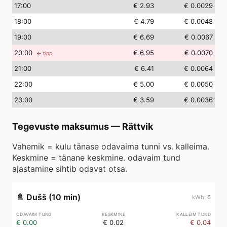
17
:00
€ 2.93
€ 0.0029
18
:00
€ 4.79
€ 0.0048
19
:00
€ 6.69
€ 0.0067
20
:00
€ 6.95
€ 0.0070
← tipp
21
:00
€ 6.41
€ 0.0064
22
:00
€ 5.00
€ 0.0050
23
:00
€ 3.59
€ 0.0036
Tegevuste maksumus
—
Rättvik
Vahemik = kulu tänase odavaima tunni vs. kalleima.
Keskmine = tänane keskmine. odavaim tund
ajastamine sihtib odavat otsa.
🚿
Dušš (10 min)
6
€ 0.00
€ 0.02
€ 0.04