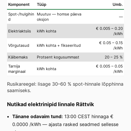
Komponent
Tüüp
Umb.
Spot-/hulgihin
Muutuv — homse päeva
—
d
oksjon
€ 0.005 – 0.20
Elektriaktsiis
kWh kohta
/kWh
€ 0.05 – 0.15
Võrgutasud
kWh kohta + fikseeritud
/kWh
Käibemaks
Protsent kogusummast
20 – 25 %
Tarnija
€ 0.005 – 0.05
kWh kohta
marginaal
/kWh
Rusikareegel: lisage 30–60 % spot-hinnale lõpphinna
saamiseks.
Nutikad elektrinipid linnale Rättvik
Tänane odavaim tund:
13:00 CEST hinnaga €
0.0000 /kWh — ajasta rasked seadmed sellesse