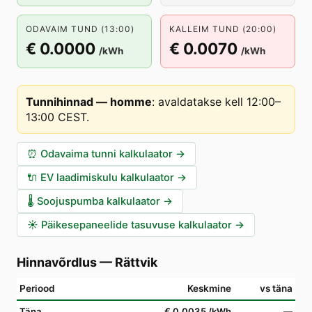
ODAVAIM TUND (13:00)
KALLEIM TUND (20:00)
€ 0.0000
€ 0.0070
/kWh
/kWh
Tunnihinnad — homme
:
avaldatakse kell 12:00–
13:00 CEST
.
⏰
Odavaima tunni kalkulaator
→
🔌
EV laadimiskulu kalkulaator
→
🌡️
Soojuspumba kalkulaator
→
☀️
Päikesepaneelide tasuvuse kalkulaator
→
Hinnavõrdlus
—
Rättvik
Periood
Keskmine
vs täna
Täna
€ 0.0035
/kWh
—