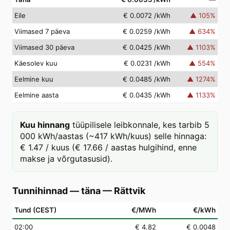
Eile
€ 0.0072
/kWh
▲
105
%
Viimased 7 päeva
€ 0.0259
/kWh
▲
634
%
Viimased 30 päeva
€ 0.0425
/kWh
▲
1103
%
Käesolev kuu
€ 0.0231
/kWh
▲
554
%
Eelmine kuu
€ 0.0485
/kWh
▲
1274
%
Eelmine aasta
€ 0.0435
/kWh
▲
1133
%
Kuu hinnang
tüüpilisele leibkonnale, kes tarbib 5
000 kWh/aastas (~417 kWh/kuus) selle hinnaga:
€ 1.47 / kuus (€ 17.66 / aastas hulgihind, enne
makse ja võrgutasusid).
Tunnihinnad — täna
—
Rättvik
Tund (CEST)
€/MWh
€/kWh
02
:00
€ 4.82
€ 0.0048