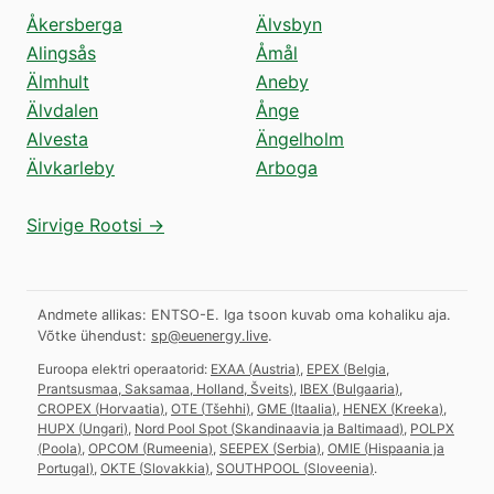
Åkersberga
Älvsbyn
Alingsås
Åmål
Älmhult
Aneby
Älvdalen
Ånge
Alvesta
Ängelholm
Älvkarleby
Arboga
Sirvige Rootsi →
Andmete allikas: ENTSO-E. Iga tsoon kuvab oma kohaliku aja.
Võtke ühendust:
sp@euenergy.live
.
Euroopa elektri operaatorid:
EXAA
(
Austria
)
,
EPEX
(
Belgia,
Prantsusmaa, Saksamaa, Holland, Šveits
)
,
IBEX
(
Bulgaaria
)
,
CROPEX
(
Horvaatia
)
,
OTE
(
Tšehhi
)
,
GME
(
Itaalia
)
,
HENEX
(
Kreeka
)
,
HUPX
(
Ungari
)
,
Nord Pool Spot
(
Skandinaavia ja Baltimaad
)
,
POLPX
(
Poola
)
,
OPCOM
(
Rumeenia
)
,
SEEPEX
(
Serbia
)
,
OMIE
(
Hispaania ja
Portugal
)
,
OKTE
(
Slovakkia
)
,
SOUTHPOOL
(
Sloveenia
)
.