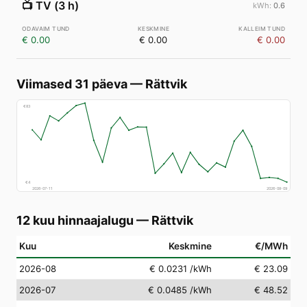
📺
TV (3 h)
0.6
€ 0.00
€ 0.00
€ 0.00
Viimased 31 päeva
—
Rättvik
€
83
€
4
2026-07-11
2026-08-09
12 kuu hinnaajalugu
—
Rättvik
Kuu
Keskmine
€/MWh
2026-08
€ 0.0231
/kWh
€ 23.09
2026-07
€ 0.0485
/kWh
€ 48.52