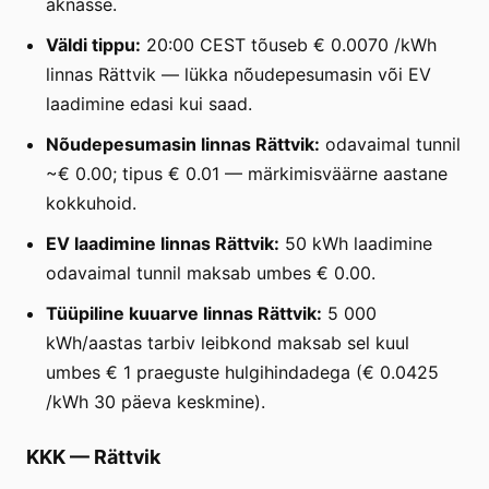
aknasse.
Väldi tippu:
20:00 CEST tõuseb € 0.0070 /kWh
linnas Rättvik — lükka nõudepesumasin või EV
laadimine edasi kui saad.
Nõudepesumasin linnas Rättvik:
odavaimal tunnil
~€ 0.00; tipus € 0.01 — märkimisväärne aastane
kokkuhoid.
EV laadimine linnas Rättvik:
50 kWh laadimine
odavaimal tunnil maksab umbes € 0.00.
Tüüpiline kuuarve linnas Rättvik:
5 000
kWh/aastas tarbiv leibkond maksab sel kuul
umbes € 1 praeguste hulgihindadega (€ 0.0425
/kWh 30 päeva keskmine).
KKK
—
Rättvik